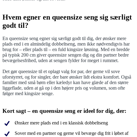
Hvem egner en queensize seng sig særligt
godt til?
En queensize seng egner sig særligt godt til dig, der ønsker mere
plads end i en almindelig dobbeltseng, men ikke nødvendigvis har
brug for – eller plads til – en fuld kingsize løsning. Med en bredde
på typisk 200 cm giver queensize sengen dig og din partner bedre
bevægelsesfrihed, uden at sengen fylder for meget i rummet.
Det gør queensize til et oplagt valg for par, der gerne vil sove
uforstyrret, og for singler, der bare ønsker lidt ekstra komfort. Også
familier med små børn eller kæledyr kan have glæde af den større
liggeflade, uden at gå op i den højere pris og volumen, som ofte
følger med kingsize senge.
Kort sagt – en queensize seng er ideel for dig, der:
Ønsker mere plads end i en klassisk dobbeltseng
Sover med en partner og gerne vil bevæge dig frit i løbet af