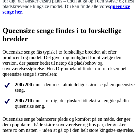
for dig, der ønsker ekstra plads – uden at gå op i den største og mest
pladskrævende kingsize model. Du kan finde alle vores
queensize
senge her
.
Queensize senge findes i to forskellige
bredder
Queensize senge fås typisk i to forskellige bredder, alt efter
producent og model. Det giver dig mulighed for at vælge den
version, der passer bedst til netop dit pladsbehov og
soveværelsesstørrelse. Hos Drømmeland finder du for eksempel
queensize senge i størrelsen:
200x200 cm
– den mest almindelige størrelse på en queensize
seng.
200x210 cm
– for dig, der ønsker lidt ekstra længde på din
queensize seng.
Queensize senge balancerer plads og komfort på en måde, der gør
dem populære i både større soveværelser og hos par, der ønsker
mere ro om natten – uden at gå op i den helt store kingsize-størrelse.