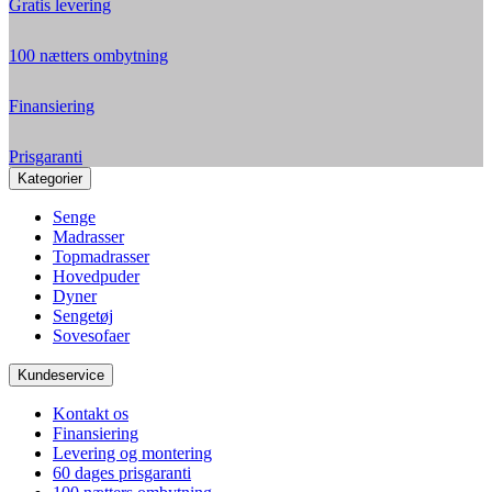
Gratis levering
100 nætters ombytning
Finansiering
Prisgaranti
Kategorier
Senge
Madrasser
Topmadrasser
Hovedpuder
Dyner
Sengetøj
Sovesofaer
Kundeservice
Kontakt os
Finansiering
Levering og montering
60 dages prisgaranti