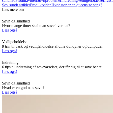
sundhed
Produktviden
Søvnproblemer
Indretning
Vedligeholdelse
Livsst
Sov sundt artikler
Produktviden
Hvor stor er en queensize seng?
Læs mere om
Søvn og sundhed
Hvor mange timer skal man sove hver nat?
Læs også
Vedligeholdelse
9 trin til vask og vedligeholdelse af dine dundyner og dunpuder
Læs også
Indretning
6 tips til indretning af soveværelset, der får dig til at sove bedre
Læs også
Søvn og sundhed
Hvad er en god nats søvn?
Læs også