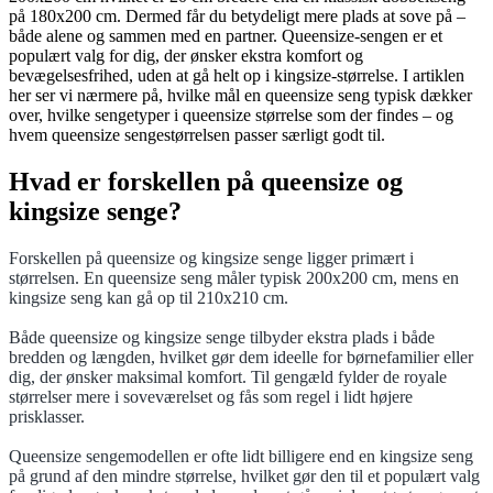
på 180x200 cm. Dermed får du betydeligt mere plads at sove på –
både alene og sammen med en partner. Queensize-sengen er et
populært valg for dig, der ønsker ekstra komfort og
bevægelsesfrihed, uden at gå helt op i kingsize-størrelse. I artiklen
her ser vi nærmere på, hvilke mål en queensize seng typisk dækker
over, hvilke sengetyper i queensize størrelse som der findes – og
hvem queensize sengestørrelsen passer særligt godt til.
Hvad er forskellen på queensize og
kingsize senge?
Forskellen på queensize og kingsize senge ligger primært i
størrelsen. En queensize seng måler typisk 200x200 cm, mens en
kingsize seng kan gå op til 210x210 cm.
Både queensize og kingsize senge tilbyder ekstra plads i både
bredden og længden, hvilket gør dem ideelle for børnefamilier eller
dig, der ønsker maksimal komfort. Til gengæld fylder de royale
størrelser mere i soveværelset og fås som regel i lidt højere
prisklasser.
Queensize sengemodellen er ofte lidt billigere end en kingsize seng
på grund af den mindre størrelse, hvilket gør den til et populært valg