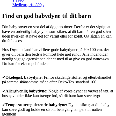
1.199,-
Medlemspris:
899,-
Find en god babydyne til dit barn
Din baby sover en stor del af døgnets timer. Derfor er det vigtigt at
have en ordentlig babydyne, som sikrer, at dit barn får en god søvn
uden hverken at have det for varmt eller for koldt. Og sådan en kan
du få hos os.
Hos Drømmeland har vi flere gode babydyner på 70x100 cm, der
giver dit barn den bedste komfort hele året rundt. Alle indeholder
nemlig vigtige egenskaber, der er med til at give en god nattesøvn.
Du kan for eksempel finde en:
✔
Økologisk babydyne:
Fri for skadelige stoffer og efterbehandlet
på samme skånsomme måde efter Oeko-Tex standard 100
✔
Allergivenlig babydyne:
Nogle af vores dyner er vævet så tæt, at
husstøvmider ikke kan trænge ind, så dit barn kan sove trygt
✔
Temperaturregulerende babydyne:
Dynen sikrer, at din baby
kan sove godt og holde en stabil, behagelig temperatur natten
igennem