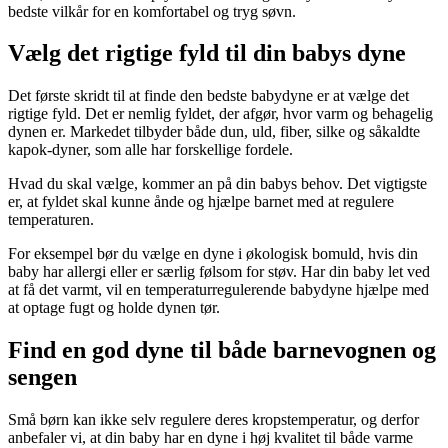
bedste vilkår for en komfortabel og tryg søvn.
Vælg det rigtige fyld til din babys dyne
Det første skridt til at finde den bedste babydyne er at vælge det
rigtige fyld. Det er nemlig fyldet, der afgør, hvor varm og behagelig
dynen er. Markedet tilbyder både dun, uld, fiber, silke og såkaldte
kapok-dyner, som alle har forskellige fordele.
Hvad du skal vælge, kommer an på din babys behov. Det vigtigste
er, at fyldet skal kunne ånde og hjælpe barnet med at regulere
temperaturen.
For eksempel bør du vælge en dyne i økologisk bomuld, hvis din
baby har allergi eller er særlig følsom for støv. Har din baby let ved
at få det varmt, vil en temperaturregulerende babydyne hjælpe med
at optage fugt og holde dynen tør.
Find en god dyne til både barnevognen og
sengen
Små børn kan ikke selv regulere deres kropstemperatur, og derfor
anbefaler vi, at din baby har en dyne i høj kvalitet til både varme