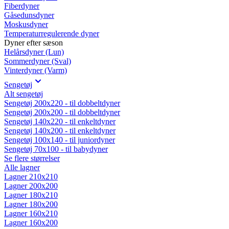
Fiberdyner
Gåsedunsdyner
Moskusdyner
Temperaturregulerende dyner
Dyner efter sæson
Helårsdyner (Lun)
Sommerdyner (Sval)
Vinterdyner (Varm)
Sengetøj
Alt sengetøj
Sengetøj 200x220 - til dobbeltdyner
Sengetøj 200x200 - til dobbeltdyner
Sengetøj 140x220 - til enkeltdyner
Sengetøj 140x200 - til enkeltdyner
Sengetøj 100x140 - til juniordyner
Sengetøj 70x100 - til babydyner
Se flere størrelser
Alle lagner
Lagner 210x210
Lagner 200x200
Lagner 180x210
Lagner 180x200
Lagner 160x210
Lagner 160x200