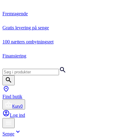
Fremragende
Gratis levering på senge
100 nætters ombytningsret
Finansiering
Find butik
Kurv
0
Log ind
Senge