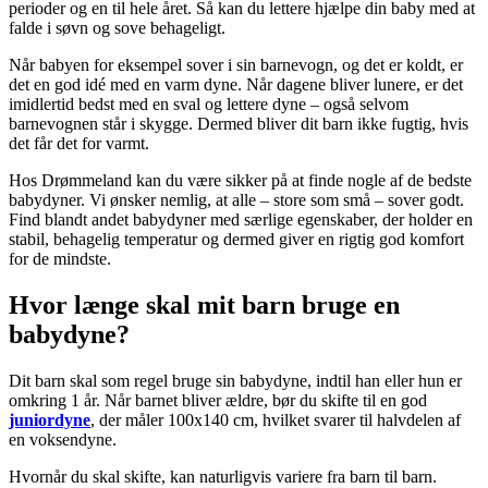
perioder og en til hele året. Så kan du lettere hjælpe din baby med at
falde i søvn og sove behageligt.
Når babyen for eksempel sover i sin barnevogn, og det er koldt, er
det en god idé med en varm dyne. Når dagene bliver lunere, er det
imidlertid bedst med en sval og lettere dyne – også selvom
barnevognen står i skygge. Dermed bliver dit barn ikke fugtig, hvis
det får det for varmt.
Hos Drømmeland kan du være sikker på at finde nogle af de bedste
babydyner. Vi ønsker nemlig, at alle – store som små – sover godt.
Find blandt andet babydyner med særlige egenskaber, der holder en
stabil, behagelig temperatur og dermed giver en rigtig god komfort
for de mindste.
Hvor længe skal mit barn bruge en
babydyne?
Dit barn skal som regel bruge sin babydyne, indtil han eller hun er
omkring 1 år. Når barnet bliver ældre, bør du skifte til en god
juniordyne
, der måler 100x140 cm, hvilket svarer til halvdelen af
en voksendyne.
Hvornår du skal skifte, kan naturligvis variere fra barn til barn.