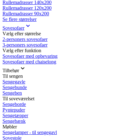
Rullemadrasser 140x200
Rullemadrasser 120x200
Rullemadrasser 90x200
Se flere størrelser
Sovesofaer
Vælg efter størrelse
2-personers sovesofaer
3-personers sovesofaer
Vælg efter funktion
Sovesofaer med opbevaring
Sovesofaer med chaiselong
Tilbehør
Til sengen
Sengegavle
Sengebunde
Sengeben
Til soveværelset
Sengeborde
Pyntepuder
Sengetæpper
Sengebænk
Møbler
Sengelamper - til sengegavl
Sovestole