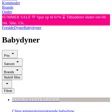
Kommoder
Brands
Outlet
SUMMER SALE 💛 Spar op til 61% ⌛ Tilbuddene slutter om 0d.
16t. 50m. 13s.
Forside
Dyner
Babydyner
Babydyner
Pris
Sæson
Brands
Nulstil filtre
Filtrér
EKSTRA VENTILERENDE
Clima temperaturregulerende babydyne