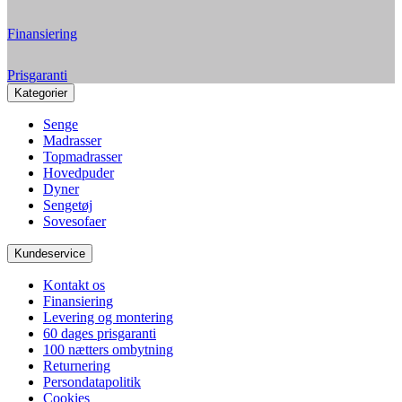
Finansiering
Prisgaranti
Kategorier
Senge
Madrasser
Topmadrasser
Hovedpuder
Dyner
Sengetøj
Sovesofaer
Kundeservice
Kontakt os
Finansiering
Levering og montering
60 dages prisgaranti
100 nætters ombytning
Returnering
Persondatapolitik
Cookies