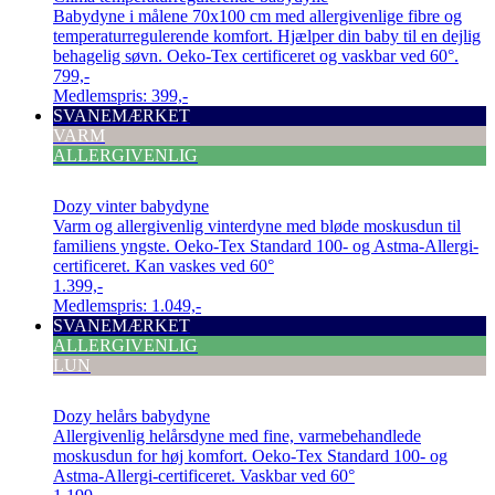
Babydyne i målene 70x100 cm med allergivenlige fibre og
temperaturregulerende komfort. Hjælper din baby til en dejlig
behagelig søvn. Oeko-Tex certificeret og vaskbar ved 60°.
799,-
Medlemspris:
399,-
SVANEMÆRKET
VARM
ALLERGIVENLIG
Dozy vinter babydyne
Varm og allergivenlig vinterdyne med bløde moskusdun til
familiens yngste. Oeko-Tex Standard 100- og Astma-Allergi-
certificeret. Kan vaskes ved 60°
1.399,-
Medlemspris:
1.049,-
SVANEMÆRKET
ALLERGIVENLIG
LUN
Dozy helårs babydyne
Allergivenlig helårsdyne med fine, varmebehandlede
moskusdun for høj komfort. Oeko-Tex Standard 100- og
Astma-Allergi-certificeret. Vaskbar ved 60°