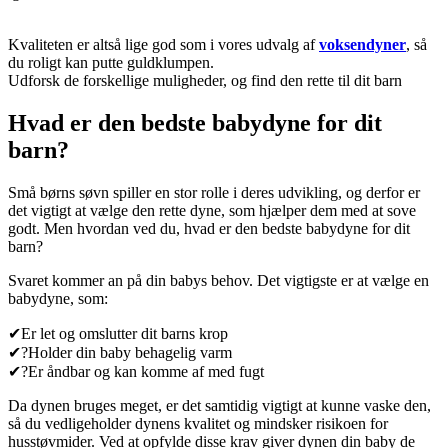
Kvaliteten er altså lige god som i vores udvalg af
voksendyner
, så
du roligt kan putte guldklumpen.
Udforsk de forskellige muligheder, og find den rette til dit barn
Hvad er den bedste babydyne for dit
barn?
Små børns søvn spiller en stor rolle i deres udvikling, og derfor er
det vigtigt at vælge den rette dyne, som hjælper dem med at sove
godt. Men hvordan ved du, hvad er den bedste babydyne for dit
barn?
Svaret kommer an på din babys behov. Det vigtigste er at vælge en
babydyne, som:
✔
Er let og omslutter dit barns krop
✔
?Holder din baby behagelig varm
✔
?Er åndbar og kan komme af med fugt
Da dynen bruges meget, er det samtidig vigtigt at kunne vaske den,
så du vedligeholder dynens kvalitet og mindsker risikoen for
husstøvmider. Ved at opfylde disse krav giver dynen din baby de