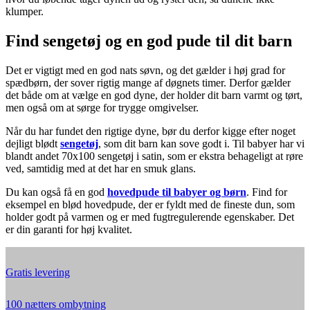
klumper.
Find sengetøj og en god pude til dit barn
Det er vigtigt med en god nats søvn, og det gælder i høj grad for
spædbørn, der sover rigtig mange af døgnets timer. Derfor gælder
det både om at vælge en god dyne, der holder dit barn varmt og tørt,
men også om at sørge for trygge omgivelser.
Når du har fundet den rigtige dyne, bør du derfor kigge efter noget
dejligt blødt
sengetøj
, som dit barn kan sove godt i. Til babyer har vi
blandt andet 70x100 sengetøj i satin, som er ekstra behageligt at røre
ved, samtidig med at det har en smuk glans.
Du kan også få en god
hovedpude til babyer og børn
. Find for
eksempel en blød hovedpude, der er fyldt med de fineste dun, som
holder godt på varmen og er med fugtregulerende egenskaber. Det
er din garanti for høj kvalitet.
Gratis levering
100 nætters ombytning