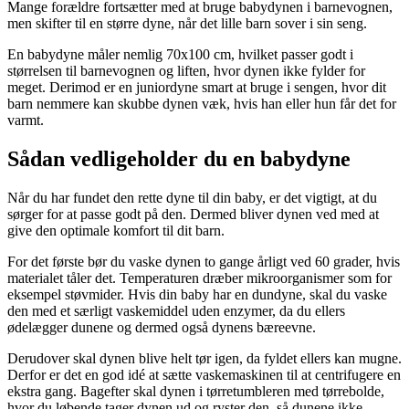
Mange forældre fortsætter med at bruge babydynen i barnevognen,
men skifter til en større dyne, når det lille barn sover i sin seng.
En babydyne måler nemlig 70x100 cm, hvilket passer godt i
størrelsen til barnevognen og liften, hvor dynen ikke fylder for
meget. Derimod er en juniordyne smart at bruge i sengen, hvor dit
barn nemmere kan skubbe dynen væk, hvis han eller hun får det for
varmt.
Sådan vedligeholder du en babydyne
Når du har fundet den rette dyne til din baby, er det vigtigt, at du
sørger for at passe godt på den. Dermed bliver dynen ved med at
give den optimale komfort til dit barn.
For det første bør du vaske dynen to gange årligt ved 60 grader, hvis
materialet tåler det. Temperaturen dræber mikroorganismer som for
eksempel støvmider. Hvis din baby har en dundyne, skal du vaske
den med et særligt vaskemiddel uden enzymer, da du ellers
ødelægger dunene og dermed også dynens bæreevne.
Derudover skal dynen blive helt tør igen, da fyldet ellers kan mugne.
Derfor er det en god idé at sætte vaskemaskinen til at centrifugere en
ekstra gang. Bagefter skal dynen i tørretumbleren med tørrebolde,
hvor du løbende tager dynen ud og ryster den, så dunene ikke