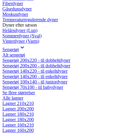
Fiberdyner
Gåsedunsdyner
Moskusdyner
Temperaturregulerende dyner
Dyner efter sæson
Helårsdyner (Lun)
Sommerdyner (Sval)
Vinterdyner (Varm)
Sengetøj
Alt sengetøj
Sengetøj 200x220 - til dobbeltdyner
Sengetøj 200x200 - til dobbeltdyner
Sengetøj 140x220 - til enkeltdyner
Sengetøj 140x200 - til enkeltdyner
Sengetøj 100x140 - til juniordyner
Sengetøj 70x100 - til babydyner
Se flere størrelser
Alle lagner
Lagner 210x210
Lagner 200x200
Lagner 180x210
Lagner 180x200
Lagner 160x210
Lagner 160x200