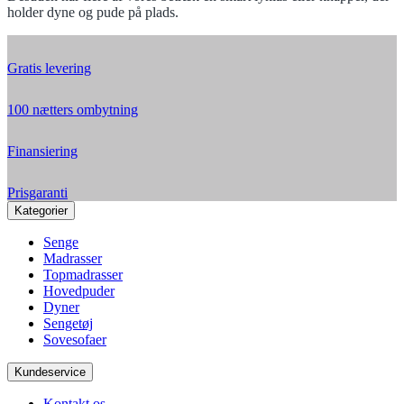
holder dyne og pude på plads.
Gratis levering
100 nætters ombytning
Finansiering
Prisgaranti
Kategorier
Senge
Madrasser
Topmadrasser
Hovedpuder
Dyner
Sengetøj
Sovesofaer
Kundeservice
Kontakt os