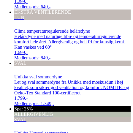
1.299,-
Medlemspris:
649,-
EKSTRA VENTILERENDE
LUN
Clima temperaturregulerende helårsdyne
Helårsdyne med naturlige fibre og temperaturregulerende
komfort hele året. Allergivenlig og helt fri for kunstig kemi.
Kan vaskes ved 60°
1.699,-
Medlemspris:
849,-
SVAL
Unikka sval sommerdyne
Let og sval sommerdyne fra Unikka med moskusdun i høj
kvalitet, som sikrer god ventilation og komfort. NOMITE- og
Oeko-Tex Standard 100-certificeret
1.799,-
Medlemspris:
1.349,-
Spar 25%
ALLERGIVENLIG
SVAL