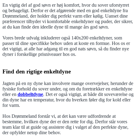
En vigtig del af god søvn er høj komfort, hvor du sover uforstyrret
og behageligt. Derfor er det afgørende med en god enkeltdyne fra
Drømmeland, der holder dig perfekt varm eller kølig. Uanset dine
præferencer tilbyder vi komfortable enkeltdyner og puder, der sikrer,
at du kan finde den ideelle dyne til mange års god søvn.
Vores brede udvalg inkluderer også 140x200 enkeltdyner, som
passer til dine specifikke behov uden at koste en formue. Hos os er
det vigtigt, at alle har adgang til en god nats søvn, så du finder nye
dyner i forskellige prisniveauer hos os.
Find den rigtige enkeltdyne
Jagten på en ny dyne kan involvere mange overvejelser, herunder de
fysiske forhold du sover under, og om du foretrækker en enkeltdyne
eller en
dobbeltdyne
. Det er også vigtigt, at både dit soveværelse og
din dyne har en temperatur, hvor du hverken føler dig for kold eller
for varm.
Hos Drømmeland forstår vi, at det kan være udfordrende at
bestemme, hvilken dyne der er den rette for dig. Derfor står vores
team klar til at guide og assistere dig i valget af den perfekte dyne,
der opfylder netop dine behov.