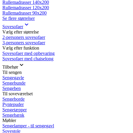
Rullemadrasser 140x200
Rullemadrasser 120x200
Rullemadrasser 90x200
Se flere størrelser
Sovesofaer
Vælg efter størrelse
2-personers sovesofaer
3-personers sovesofaer
Vælg efter funktion
Sovesofaer med opbevaring
Sovesofaer med chaiselong
Tilbehør
Til sengen
Sengegavle
Sengebunde
Sengeben
Til soveværelset
Sengeborde
Pyntepuder
Sengetæpper
Sengebænk
Møbler
Sengelamper - til sengegavl
Sovestole