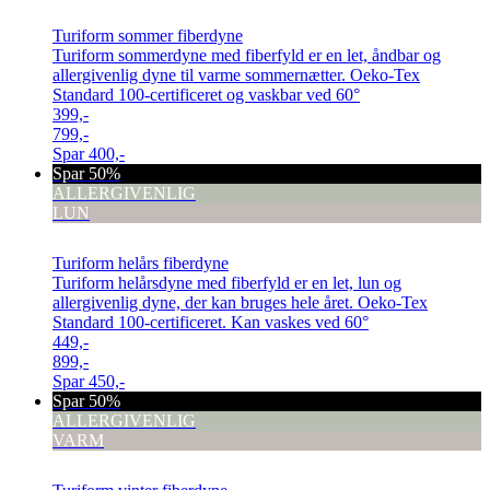
Turiform sommer fiberdyne
Turiform sommerdyne med fiberfyld er en let, åndbar og
allergivenlig dyne til varme sommernætter. Oeko-Tex
Standard 100-certificeret og vaskbar ved 60°
399,-
799,-
Spar
400,-
Spar 50%
ALLERGIVENLIG
LUN
Turiform helårs fiberdyne
Turiform helårsdyne med fiberfyld er en let, lun og
allergivenlig dyne, der kan bruges hele året. Oeko-Tex
Standard 100-certificeret. Kan vaskes ved 60°
449,-
899,-
Spar
450,-
Spar 50%
ALLERGIVENLIG
VARM