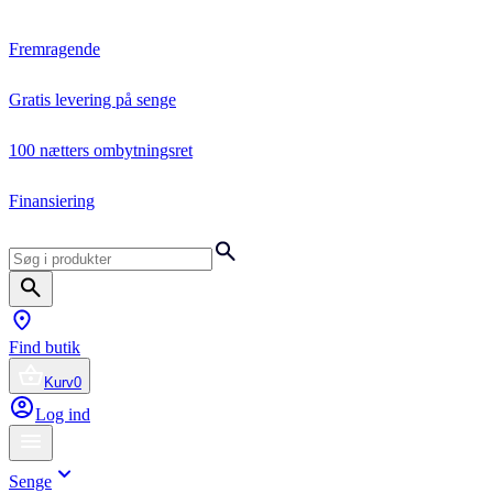
Fremragende
Gratis levering på senge
100 nætters ombytningsret
Finansiering
Find butik
Kurv
0
Log ind
Senge