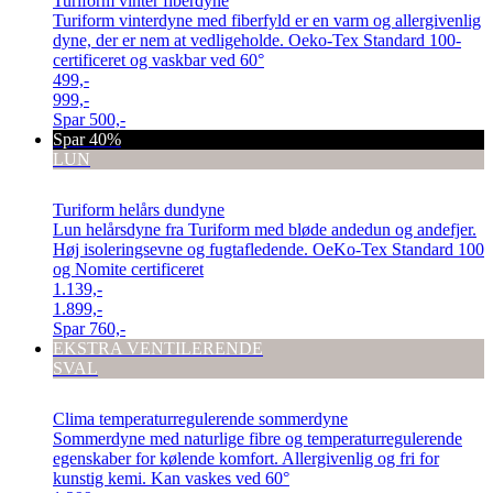
Turiform vinter fiberdyne
Turiform vinterdyne med fiberfyld er en varm og allergivenlig
dyne, der er nem at vedligeholde. Oeko-Tex Standard 100-
certificeret og vaskbar ved 60°
499,-
999,-
Spar
500,-
Spar 40%
LUN
Turiform helårs dundyne
Lun helårsdyne fra Turiform med bløde andedun og andefjer.
Høj isoleringsevne og fugtafledende. OeKo-Tex Standard 100
og Nomite certificeret
1.139,-
1.899,-
Spar
760,-
EKSTRA VENTILERENDE
SVAL
Clima temperaturregulerende sommerdyne
Sommerdyne med naturlige fibre og temperaturregulerende
egenskaber for kølende komfort. Allergivenlig og fri for
kunstig kemi. Kan vaskes ved 60°