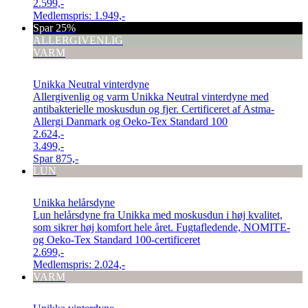
2.599,-
Medlemspris:
1.949,-
Spar 25%
ALLERGIVENLIG
VARM
Unikka Neutral vinterdyne
Allergivenlig og varm Unikka Neutral vinterdyne med
antibakterielle moskusdun og fjer. Certificeret af Astma-
Allergi Danmark og Oeko-Tex Standard 100
2.624,-
3.499,-
Spar
875,-
LUN
Unikka helårsdyne
Lun helårsdyne fra Unikka med moskusdun i høj kvalitet,
som sikrer høj komfort hele året. Fugtafledende, NOMITE-
og Oeko-Tex Standard 100-certificeret
2.699,-
Medlemspris:
2.024,-
VARM