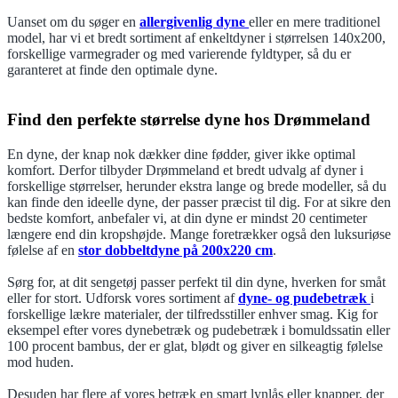
Uanset om du søger en
allergivenlig dyne
eller en mere traditionel
model, har vi et bredt sortiment af enkeltdyner i størrelsen 140x200,
forskellige varmegrader og med varierende fyldtyper, så du er
garanteret at finde den optimale dyne.
Find den perfekte størrelse dyne hos Drømmeland
En dyne, der knap nok dækker dine fødder, giver ikke optimal
komfort. Derfor tilbyder Drømmeland et bredt udvalg af dyner i
forskellige størrelser, herunder ekstra lange og brede modeller, så du
kan finde den ideelle dyne, der passer præcist til dig. For at sikre den
bedste komfort, anbefaler vi, at din dyne er mindst 20 centimeter
længere end din kropshøjde. Mange foretrækker også den luksuriøse
følelse af en
stor dobbeltdyne på 200x220 cm
.
Sørg for, at dit sengetøj passer perfekt til din dyne, hverken for småt
eller for stort. Udforsk vores sortiment af
dyne- og pudebetræk
i
forskellige lækre materialer, der tilfredsstiller enhver smag. Kig for
eksempel efter vores dynebetræk og pudebetræk i bomuldssatin eller
100 procent bambus, der er glat, blødt og giver en silkeagtig følelse
mod huden.
Desuden har flere af vores betræk en smart lynlås eller knapper, der