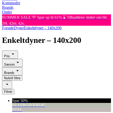
Kommoder
Brands
Outlet
SUMMER SALE 💛 Spar op til 61% ⌛ Tilbuddene slutter om 0d.
20t. 42m. 42s.
Forside
Dyner
Enkeltdyner – 140x200
Enkeltdyner – 140x200
Pris
Sæson
Brands
Nulstil filtre
Filtrér
Spar 50%
ALLERGIVENLIG
SVAL