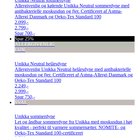
Unikka Neutral sommerdyne
Allergivenlig og kølende Unikka Neutral sommerdyne med
antibakterielle moskusdun og fjer. Certificeret af Astma-
Allergi Danmark og Oeko-Tex Standard 100
2.099,-
2.799,-
Spar
700,-
Spar 25%
ALLERGIVENLIG
LUN
Unikka Neutral helårsdyne
Allergivenlig Unikka Neutral helårsdyne med antibakterielle
moskusdun og fjer. Certificeret af Astma-Allergi Danmark og
Oeko-Tex Standard 100
2.249,-
2.999,-
Spar
750,-
SVAL
Unikka sommerdyne
Let og åndbar sommerdyne fra Unikka med moskusdun i høj
kvalitet - perfekt til varmere sommernætter. NOMITE- og
Oeko-Tex Standard 100-certificeret