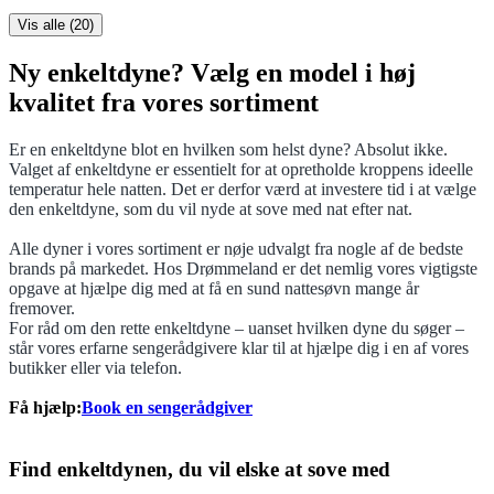
Vis alle (
20
)
Ny enkeltdyne? Vælg en model i høj
kvalitet fra vores sortiment
Er en enkeltdyne blot en hvilken som helst dyne? Absolut ikke.
Valget af enkeltdyne er essentielt for at opretholde kroppens ideelle
temperatur hele natten. Det er derfor værd at investere tid i at vælge
den enkeltdyne, som du vil nyde at sove med nat efter nat.
Alle dyner i vores sortiment er nøje udvalgt fra nogle af de bedste
brands på markedet. Hos Drømmeland er det nemlig vores vigtigste
opgave at hjælpe dig med at få en sund nattesøvn mange år
fremover.
For råd om den rette enkeltdyne – uanset hvilken dyne du søger –
står vores erfarne sengerådgivere klar til at hjælpe dig i en af vores
butikker eller via telefon.
Få hjælp:
Book en sengerådgiver
Find enkeltdynen, du vil elske at sove med