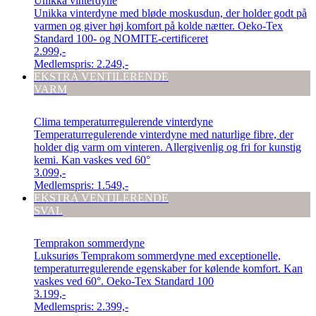
Unikka vinterdyne
Unikka vinterdyne med bløde moskusdun, der holder godt på
varmen og giver høj komfort på kolde nætter. Oeko-Tex
Standard 100- og NOMITE-certificeret
2.999,-
Medlemspris:
2.249,-
EKSTRA VENTILERENDE
VARM
Clima temperaturregulerende vinterdyne
Temperaturregulerende vinterdyne med naturlige fibre, der
holder dig varm om vinteren. Allergivenlig og fri for kunstig
kemi. Kan vaskes ved 60°
3.099,-
Medlemspris:
1.549,-
EKSTRA VENTILERENDE
SVAL
Temprakon sommerdyne
Luksuriøs Temprakom sommerdyne med exceptionelle,
temperaturregulerende egenskaber for kølende komfort. Kan
vaskes ved 60°. Oeko-Tex Standard 100
3.199,-
Medlemspris:
2.399,-