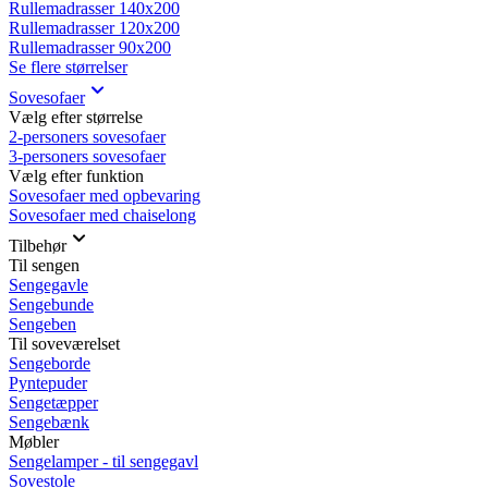
Rullemadrasser 140x200
Rullemadrasser 120x200
Rullemadrasser 90x200
Se flere størrelser
Sovesofaer
Vælg efter størrelse
2-personers sovesofaer
3-personers sovesofaer
Vælg efter funktion
Sovesofaer med opbevaring
Sovesofaer med chaiselong
Tilbehør
Til sengen
Sengegavle
Sengebunde
Sengeben
Til soveværelset
Sengeborde
Pyntepuder
Sengetæpper
Sengebænk
Møbler
Sengelamper - til sengegavl
Sovestole