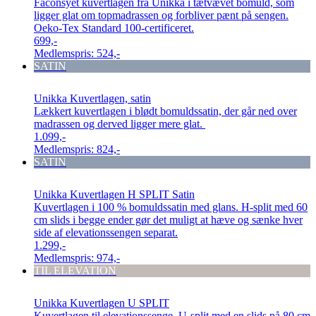
Faconsyet kuvertlagen fra Unikka i tætvævet bomuld, som
ligger glat om topmadrassen og forbliver pænt på sengen.
Oeko-Tex Standard 100-certificeret.
699,-
Medlemspris:
524,-
SATIN
Unikka Kuvertlagen, satin
Lækkert kuvertlagen i blødt bomuldssatin, der går ned over
madrassen og derved ligger mere glat.
1.099,-
Medlemspris:
824,-
SATIN
Unikka Kuvertlagen H SPLIT Satin
Kuvertlagen i 100 % bomuldssatin med glans. H-split med 60
cm slids i begge ender gør det muligt at hæve og sænke hver
side af elevationssengen separat.
1.299,-
Medlemspris:
974,-
TIL ELEVATION
Unikka Kuvertlagen U SPLIT
Kuvertlagen til elevationssenge. U-split med en slids på 80 cm