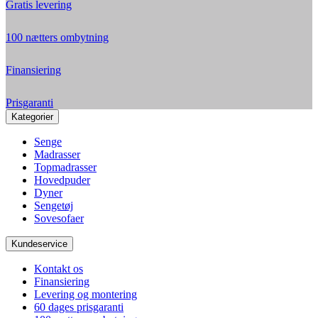
Gratis levering
100 nætters ombytning
Finansiering
Prisgaranti
Kategorier
Senge
Madrasser
Topmadrasser
Hovedpuder
Dyner
Sengetøj
Sovesofaer
Kundeservice
Kontakt os
Finansiering
Levering og montering
60 dages prisgaranti