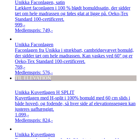
Unikka Faconlagen, satin
Lækkert faconlagen i 100 % blødt bomuldssatin, der sidder
tæt om hele madrassen og føles glat at ligge på. Oeko-Tex
Standard 100-certificeret.
999,-
Medlemspris:
749,-
Unikka Faconlagen
Faconlagen fra Unikka i strækbart, cambridgevævet bomuld,
der sidder tæt om hele madrassen. Kan vaskes ved 60° og er
Oeko-Tex Standard 100-certificeret.
769,-
Medlemspris:
576,-
TIL ELEVATION
Unikka Kuvertlagen H SPLIT
Kuvertlagen med H-split i 100% bomuld med 60 cm slids i
både hoved- og fodende, så hver side af elevationssengen kan
justeres uafhængigt.
1.099,-
Medlemspris:
824,-
Unikka Kuvertlagen