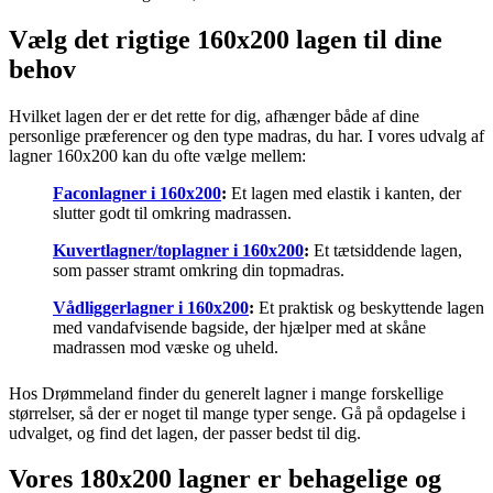
Vælg det rigtige 160x200 lagen til dine
behov
Hvilket lagen der er det rette for dig, afhænger både af dine
personlige præferencer og den type madras, du har. I vores udvalg af
lagner 160x200 kan du ofte vælge mellem:
Faconlagner i 160x200
:
Et lagen med elastik i kanten, der
slutter godt til omkring madrassen.
Kuvertlagner/toplagner i 160x200
:
Et tætsiddende lagen,
som passer stramt omkring din topmadras.
Vådliggerlagner i 160x200
:
Et praktisk og beskyttende lagen
med vandafvisende bagside, der hjælper med at skåne
madrassen mod væske og uheld.
Hos Drømmeland finder du generelt lagner i mange forskellige
størrelser, så der er noget til mange typer senge. Gå på opdagelse i
udvalget, og find det lagen, der passer bedst til dig.
Vores 180x200 lagner er behagelige og