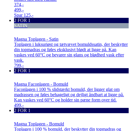
374,-
499,-
Spar
125,-
2 FOR 1
SATIN
Magna Toplagen - Satin
Toplagen i luksuriøst og tætvævet bomuldssatin, der beskytter
din topmadras og føles eksklusivt blødt at ligge på. Kan
vaskes ved 60°C og bevarer sin glans og blødhed vask efter
vask.
799,-
2 FOR 1
Magna Faconlagen - Bomuld
Faconlagen i 100 % slidstærkt bomuld, der ligger glat om
madrassen og føles behageligt og dejligt åndbart at ligge på.
Kan vaskes ved 60°C og holder sin pæne form over tid.
499,-
2 FOR 1
Magna Toplagen - Bomuld
Toplagen i 100 % bomuld, der beskytter din topmadras og