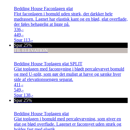
Bedding House Faconlagen glat
Flot faconlagen i bomuld uden stræk, der dækker hele
madrassen. Lagnet har elastisk kant og en blød, glat overflade,
der føles behagelig at ligge på.
336,-
449,-
Spar
113,-
Spar 25%
TIL ELEVATION
Bedding House Toplagen glat SPLIT
Glat toplagen med faconsyning i blødt percalevævet bomuld
og med U-split, som gør det muligt at hæve og sænke hver
side af elevationssengen separat.
411,-
549,-
Spar
138,-
Spar 25%
Bedding House Toplagen glat
Glat toplagen i bomuld med percalevævning, som giver en
glat og blød overflade. Lagenet er faconsyet uden stræk og
holdes fast med elastik.