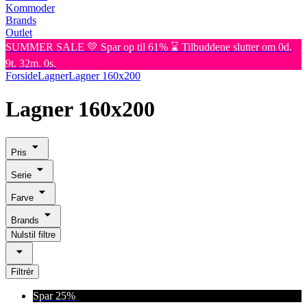
Kommoder
Brands
Outlet
SUMMER SALE 💛 Spar op til 61% ⌛ Tilbuddene slutter om 0d.
9t. 32m. 0s.
Forside
Lagner
Lagner 160x200
Lagner 160x200
Pris
Serie
Farve
Brands
Nulstil filtre
Filtrér
Spar 25%