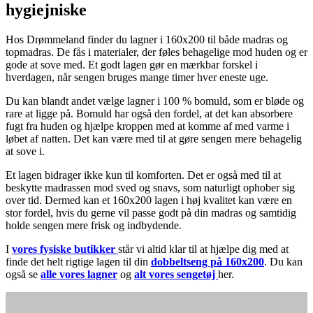
hygiejniske
Hos Drømmeland finder du lagner i 160x200 til både madras og
topmadras. De fås i materialer, der føles behagelige mod huden og er
gode at sove med. Et godt lagen gør en mærkbar forskel i
hverdagen, når sengen bruges mange timer hver eneste uge.
Du kan blandt andet vælge lagner i 100 % bomuld, som er bløde og
rare at ligge på. Bomuld har også den fordel, at det kan absorbere
fugt fra huden og hjælpe kroppen med at komme af med varme i
løbet af natten. Det kan være med til at gøre sengen mere behagelig
at sove i.
Et lagen bidrager ikke kun til komforten. Det er også med til at
beskytte madrassen mod sved og snavs, som naturligt ophober sig
over tid. Dermed kan et 160x200 lagen i høj kvalitet kan være en
stor fordel, hvis du gerne vil passe godt på din madras og samtidig
holde sengen mere frisk og indbydende.
I
vores fysiske butikker
står vi altid klar til at hjælpe dig med at
finde det helt rigtige lagen til din
dobbeltseng på 160x200
. Du kan
også se
alle vores lagner
og
alt vores sengetøj
her.