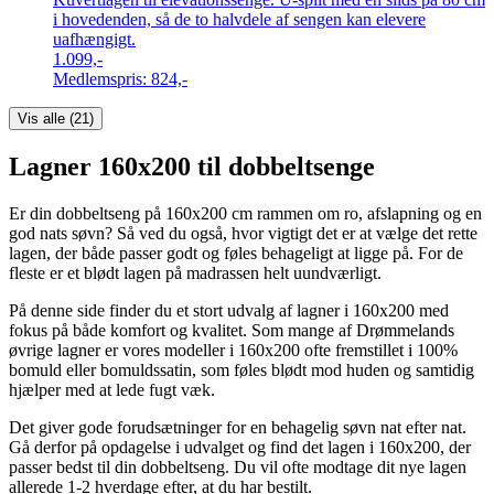
i hovedenden, så de to halvdele af sengen kan elevere
uafhængigt.
1.099,-
Medlemspris:
824,-
Vis alle (
21
)
Lagner 160x200 til dobbeltsenge
Er din dobbeltseng på 160x200 cm rammen om ro, afslapning og en
god nats søvn? Så ved du også, hvor vigtigt det er at vælge det rette
lagen, der både passer godt og føles behageligt at ligge på. For de
fleste er et blødt lagen på madrassen helt uundværligt.
På denne side finder du et stort udvalg af lagner i 160x200 med
fokus på både komfort og kvalitet. Som mange af Drømmelands
øvrige lagner er vores modeller i 160x200 ofte fremstillet i 100%
bomuld eller bomuldssatin, som føles blødt mod huden og samtidig
hjælper med at lede fugt væk.
Det giver gode forudsætninger for en behagelig søvn nat efter nat.
Gå derfor på opdagelse i udvalget og find det lagen i 160x200, der
passer bedst til din dobbeltseng. Du vil ofte modtage dit nye lagen
allerede 1-2 hverdage efter, at du har bestilt.