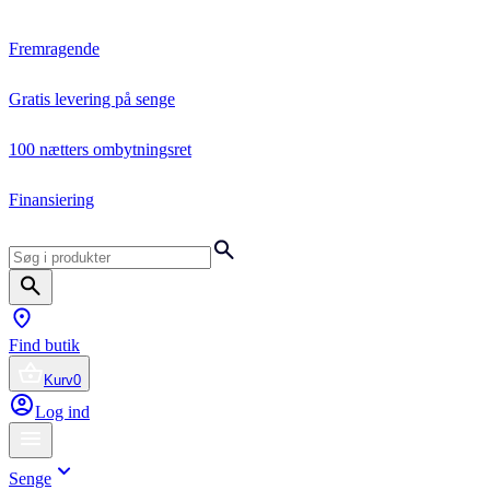
Fremragende
Gratis levering på senge
100 nætters ombytningsret
Finansiering
Find butik
Kurv
0
Log ind
Senge