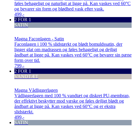
føles behageligt og naturligt at ligge på. Kan vaskes ved 60°C
og bevarer sin form og blødhed vask efter vask.
499,-
2 FOR 1
SATIN
Magna Faconlagen - Satin
Faconlagen i 100 % slidstærkt og blødt bomuldssatin, der
ligger glat om madrassen og føles behageligt og dejligt
åndbart at ligge på. Kan vaskes ved 60°C og bevarer sin pæne
form over tid.
799,-
2 FOR 1
VANDTÆT
Magna Vådliggerlagen
Vådliggerlagen med 100 % vandtæt og diskret PU-membran,
der effektivt beskytter mod væske og føles dejligt blødt og
åndbart at ligge på. Kan vaskes ved 60°C og er ekstra
slidstærkt.
499,-
SATIN