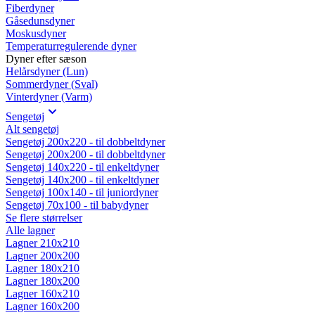
Fiberdyner
Gåsedunsdyner
Moskusdyner
Temperaturregulerende dyner
Dyner efter sæson
Helårsdyner (Lun)
Sommerdyner (Sval)
Vinterdyner (Varm)
Sengetøj
Alt sengetøj
Sengetøj 200x220 - til dobbeltdyner
Sengetøj 200x200 - til dobbeltdyner
Sengetøj 140x220 - til enkeltdyner
Sengetøj 140x200 - til enkeltdyner
Sengetøj 100x140 - til juniordyner
Sengetøj 70x100 - til babydyner
Se flere størrelser
Alle lagner
Lagner 210x210
Lagner 200x200
Lagner 180x210
Lagner 180x200
Lagner 160x210
Lagner 160x200