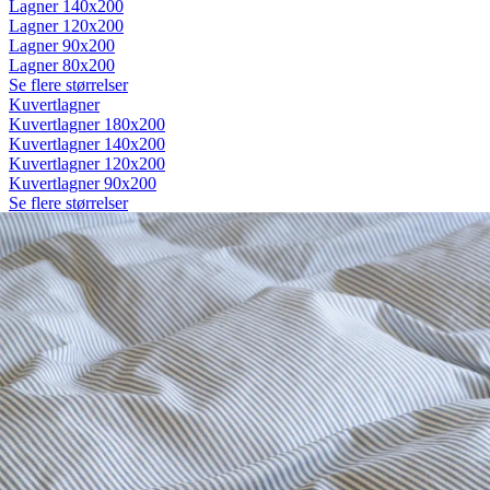
Lagner 140x200
Lagner 120x200
Lagner 90x200
Lagner 80x200
Se flere størrelser
Kuvertlagner
Kuvertlagner 180x200
Kuvertlagner 140x200
Kuvertlagner 120x200
Kuvertlagner 90x200
Se flere størrelser
Faconlagner
Faconlagner 180x200
Faconlagner 140x200
Faconlagner 120x200
Faconlagner 90x200
Se flere størrelser
Øvrige lagner
Flade lagner
Moltonlagner
Stræklagner
Splitlagner
Vådliggerlagner
Rullemadrasser
Rullemadrasser 180x200