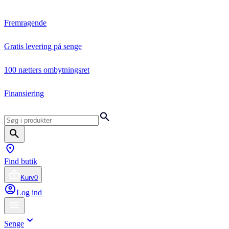
Fremragende
Gratis levering på senge
100 nætters ombytningsret
Finansiering
Find butik
Kurv
0
Log ind
Senge