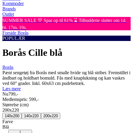
Kommoder
Brands
Outlet
SUMMER SALE 💛 Spar op til 61% ⌛ Tilbuddene slutter om 1d.
6t. 17m. 19s.
Forside
Borås
POPULÆR
Borås Cille blå
Borås
Pænt sengetøj fra Borås med smalle hvide og blå striber. Fremstillet i
åndbart og holdbart bomuld. Fås med knaplukning og kan vaskes
ved 60° grader. Inkl. 60x63 cm pudebetræk.
Læs mere
Nu
799,-
Medlemspris:
599,-
Størrelse (cm)
200x220
140x200
140x220
200x220
Farve
Blå