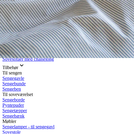
Rullemadrasser 140x200
Rullemadrasser 120x200
Rullemadrasser 90x200
Se flere størrelser
Sovesofaer
Vælg efter størrelse
2-personers sovesofaer
3-personers sovesofaer
Vælg efter funktion
Sovesofaer med opbevaring
Sovesofaer med chaiselong
Tilbehør
Til sengen
Sengegavle
Sengebunde
Sengeben
Til soveværelset
Sengeborde
Pyntepuder
Sengetæpper
Sengebænk
Møbler
Sengelamper - til sengegavl
Sovestole