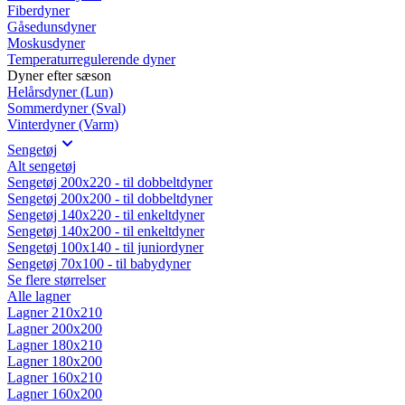
Fiberdyner
Gåsedunsdyner
Moskusdyner
Temperaturregulerende dyner
Dyner efter sæson
Helårsdyner (Lun)
Sommerdyner (Sval)
Vinterdyner (Varm)
Sengetøj
Alt sengetøj
Sengetøj 200x220 - til dobbeltdyner
Sengetøj 200x200 - til dobbeltdyner
Sengetøj 140x220 - til enkeltdyner
Sengetøj 140x200 - til enkeltdyner
Sengetøj 100x140 - til juniordyner
Sengetøj 70x100 - til babydyner
Se flere størrelser
Alle lagner
Lagner 210x210
Lagner 200x200
Lagner 180x210
Lagner 180x200
Lagner 160x210
Lagner 160x200