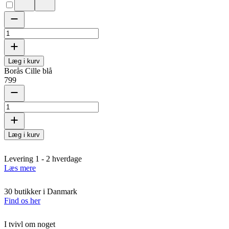
Læg i kurv
Borås Cille blå
799
Læg i kurv
Levering 1 - 2 hverdage
Læs mere
30 butikker i Danmark
Find os her
I tvivl om noget