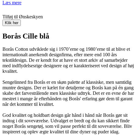
Læs mere
Tilføj til Ønskeskyen
Klik her
Borås Cille blå
Borås Cotton udviklede sig i 1970’erne og 1980’erne til at blive et
internationalt anerkendt designfirma, efter mere end 100 års
tekstildesign. De er kendt for at have et stort arkiv af samarbejder
med indflydelsesrige designere og er karakteriseret ved design af høj
kvalitet.
Sengelinned fra Borås er en skøn palette af klassiske, men samtidig
muntre designs. Der er kælet for detaljerne og Borås kan på én gang
skabe det farvestrålende men klassiske udtryk. Det er en evne de har
mestret i mange år efterhånden og Borås' erfaring gør dem til garant
når det kommer til kvalitet.
God kvalitet og holdbart design går hånd i hånd når Borås gør sit
indtog i dit soveværelse. Udvalget er bredt og du kan sikkert finde
noget Borås sengetøj, som vil passe perfekt til dit soveværelse. Bliv
inspireret og oplev ægte kvalitet til dine dyner og puder idag.