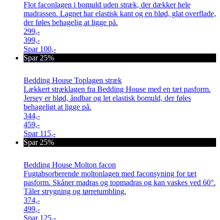
Flot faconlagen i bomuld uden stræk, der dækker hele
madrassen. Lagnet har elastisk kant og en blød, glat overflade,
der føles behagelig at ligge på.
299,-
399,-
Spar
100,-
Spar 25%
Bedding House Toplagen stræk
Lækkert stræklagen fra Bedding House med en tæt pasform.
Jersey er blød, åndbar og let elastisk bomuld, der føles
behageligt at ligge på.
344,-
459,-
Spar
115,-
Spar 25%
Bedding House Molton facon
Fugtabsorberende moltonlagen med faconsyning for tæt
pasform. Skåner madras og topmadras og kan vaskes ved 60°.
Tåler strygning og tørretumbling.
374,-
499,-
Spar
125,-