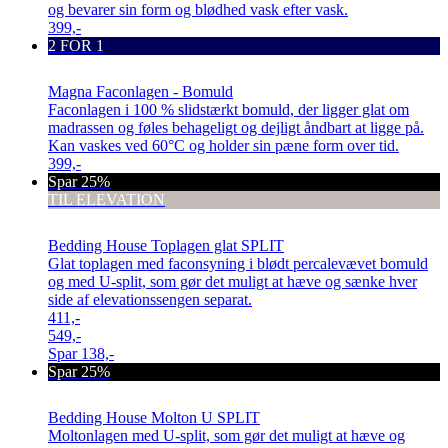
og bevarer sin form og blødhed vask efter vask.
399,-
2 FOR 1
Magna Faconlagen - Bomuld
Faconlagen i 100 % slidstærkt bomuld, der ligger glat om
madrassen og føles behageligt og dejligt åndbart at ligge på.
Kan vaskes ved 60°C og holder sin pæne form over tid.
399,-
Spar 25%
TIL ELEVATION
Bedding House Toplagen glat SPLIT
Glat toplagen med faconsyning i blødt percalevævet bomuld
og med U-split, som gør det muligt at hæve og sænke hver
side af elevationssengen separat.
411,-
549,-
Spar
138,-
Spar 25%
Bedding House Molton U SPLIT
Moltonlagen med U-split, som gør det muligt at hæve og