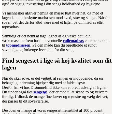
også en vigtig investering i din sengs holdbarhed og hygiejne.
Vi mennesker afgiver nemlig en masse fugt hver nat, og med et
lagen kan du beskytte madrassen mod sved, støv og slitage. Når du
sover, bør det derfor altid være med et lagen på din madras eller
topmadras.
Samtidig er det nemt at tage lagnet af og vaske det i din
vaskemaskine frem for din eventuelle
rullemadras
eller betrækket
til
topmadrassen
. På den måde kan du opretholde et sundt
sovemiljø og forlænge levetiden for din seng.
Find sengesæt i lige så høj kvalitet som dit
lagen
Når du skal sove, er det vigtigt, at sengen er indbydende, da en
behagelig indretning hjælper dig med at falde i søvn.
Derfor har vi hos Drømmeland ikke kun et bredt udvalg af lagner.
Du finder også flot
sengetøj
, der er med til at skabe ro og velvære
for dig. Udforsk de mange fine farver og mønstre og vælg det sæt,
der passer til dit soveværelse.
Desuden er mange af vores sengesæt fremstillet af 100 procent