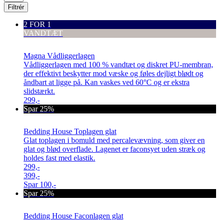
Filtrér
2 FOR 1
VANDTÆT
Magna Vådliggerlagen
Vådliggerlagen med 100 % vandtæt og diskret PU-membran,
der effektivt beskytter mod væske og føles dejligt blødt og
åndbart at ligge på. Kan vaskes ved 60°C og er ekstra
slidstærkt.
299,-
Spar 25%
Bedding House Toplagen glat
Glat toplagen i bomuld med percalevævning, som giver en
glat og blød overflade. Lagenet er faconsyet uden stræk og
holdes fast med elastik.
299,-
399,-
Spar
100,-
Spar 25%
Bedding House Faconlagen glat