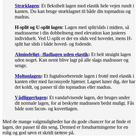
Stræklagen
: Et fleksibelt lagen med elastik hele vejen rundt i
kanten. Du kan bruge stræklagnet til både din topmadras og
madras.
H-split og U-split lagen
: Lagen med split/slids i midten, så
madrasserne i din dobbeltseng med elevation kan justeres
individuelt. Ved U-split er der en slids ved hovedet, mens H-
split har slids i både hoved- og fodende.
Almindeligt- /fladlagen uden elastik
:
Et helt straight lagen
uden noget. Kan nemt blive lagt på alle slags madrasser og
senge.
Moltonlagen
:
Et fugtabsorberende lagen i frotté med elastik i
kanten eller med faconsyede hjørner. Lagnet luner dig, der har
det koldt, og passer til din topmadras eller madras.
Vådliggerlagen
:
Et vandafvisende lagen, der bruges under
dit normale lagen, for at beskytte madrassen bedst muligt. Fås
både som facon- og kuvertlagen.
Med de mange valgmuligheder har du gode chancer for at finde et
lagen, der passer til din seng. Dermed er forudsætningerne for en
rolig og god søvn et skridt tættere på.