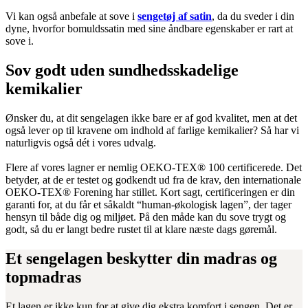
Vi kan også anbefale at sove i
sengetøj af satin
, da du sveder i din
dyne, hvorfor bomuldssatin med sine åndbare egenskaber er rart at
sove i.
Sov godt uden sundhedsskadelige
kemikalier
Ønsker du, at dit sengelagen ikke bare er af god kvalitet, men at det
også lever op til kravene om indhold af farlige kemikalier? Så har vi
naturligvis også dét i vores udvalg.
Flere af vores lagner er nemlig OEKO-TEX® 100 certificerede. Det
betyder, at de er testet og godkendt ud fra de krav, den internationale
OEKO-TEX® Forening har stillet. Kort sagt, certificeringen er din
garanti for, at du får et såkaldt “human-økologisk lagen”, der tager
hensyn til både dig og miljøet. På den måde kan du sove trygt og
godt, så du er langt bedre rustet til at klare næste dags gøremål.
Et sengelagen beskytter din madras og
topmadras
Et lagen er ikke kun for at give dig ekstra komfort i sengen. Det er