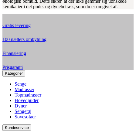
økologisk bomuld. Dette sikrer, at der ikke gemmer sig uønskede
kemikalier i det pude- og dynebetræk, som du er omgivet af.
Gratis levering
100 nætters ombytning
Finansiering
Prisgaranti
Kategorier
Senge
Madrasser
Topmadrasser
Hovedpuder
Dyner
Sengetøj
Sovesofaer
Kundeservice