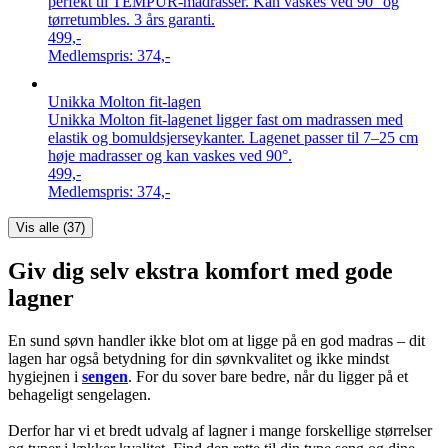
perfekt til TEMPUR-madrasser. Kan vaskes ved 90° og
tørretumbles. 3 års garanti.
499,-
Medlemspris:
374,-
Unikka Molton fit-lagen
Unikka Molton fit-lagenet ligger fast om madrassen med
elastik og bomuldsjerseykanter. Lagenet passer til 7–25 cm
høje madrasser og kan vaskes ved 90°.
499,-
Medlemspris:
374,-
Vis alle (
37
)
Giv dig selv ekstra komfort med gode
lagner
En sund søvn handler ikke blot om at ligge på en god madras – dit
lagen har også betydning for din søvnkvalitet og ikke mindst
hygiejnen i
sengen
. For du sover bare bedre, når du ligger på et
behageligt sengelagen.
Derfor har vi et bredt udvalg af lagner i mange forskellige størrelser