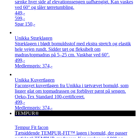
sænke hver side af elevationssengen uafhængigt. Kan vaskes
ved 60° og tåler tørretumbling.
449,-
599,-
Spar
150,-
Unikka Stræklagen
Stræklagen i blødt bomuldsstof med ekstra stretch og elastik
hele vejen rundt. Sidder tæt og fleksibelt om
madras/topmadras på 5–25 cm. Vaskbar ved 60°.
499,-
Medlemspris:
374,-
Unikka Kuvertlagen
Faconsyet kuvertlagen fra Unikka i tætvævet bomuld, som
ligger glat om topmadrassen og forbliver pænt på sengen.
Oeko-Tex Standard 100-certificeret.
499,-
Medlemspris:
374,-
TEMPUR®
Tempur Fit facon
Tætsiddende TEMPUR-FIT™ lagen i bomuld, der passer