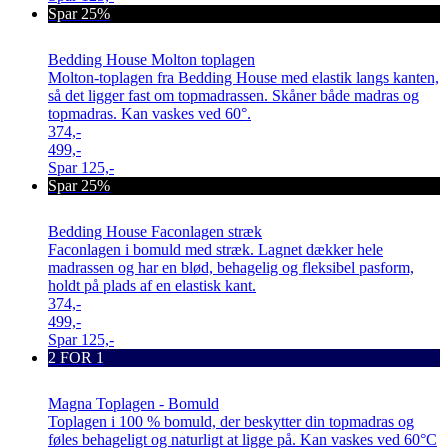
Spar 25%
Bedding House Molton toplagen
Molton-toplagen fra Bedding House med elastik langs kanten,
så det ligger fast om topmadrassen. Skåner både madras og
topmadras. Kan vaskes ved 60°.
374,-
499,-
Spar
125,-
Spar 25%
Bedding House Faconlagen stræk
Faconlagen i bomuld med stræk. Lagnet dækker hele
madrassen og har en blød, behagelig og fleksibel pasform,
holdt på plads af en elastisk kant.
374,-
499,-
Spar
125,-
2 FOR 1
Magna Toplagen - Bomuld
Toplagen i 100 % bomuld, der beskytter din topmadras og
føles behageligt og naturligt at ligge på. Kan vaskes ved 60°C