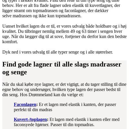
og typer i lækker kvalitet. Find den rette til din type seng og dine
behov. Her er alt fra flade lagner uden elastik til kuvertlagner, der
ligger stramt om topmadrassen og faconlagner, der dækker
selve madrassen og ikke kun topmadrassen.
Uanset hvilket lagen du er til, er vores udvalg både holdbare og i høj
kvalitet. Du tilbringer nemlig mellem 49 og 63 timer i sengen hver
uge. Når du lægger dig til at sove, fortjener du derfor kun den bedste
komfort.
Dyk ned i vores udvalg til alle typer senge og i alle størrelser.
Find gode lagner til alle slags madrasser
og senge
Når du skal købe nye lagner, er det vigtigt, at du tager stilling til dine
egne behov og undersøger, hvilken type lagen der passer bedst til
din seng. Hos Drømmeland kan du vælge et:
Faconlagen
:
Er et lagen med elastik i kanten, der passer
perfekt til din madras
Kuvert-/toplagen
:
Et lagen med elastik i kanten eller med
faconsyede hjørner. Passer til din topmadras.