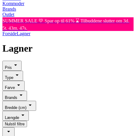
Kommoder
Brands
Outlet
SUMMER SALE 💛 Spar op til 61% ⌛ Tilbuddene slutter om 3d.
5t. 43m. 47s.
Forside
Lagner
Lagner
Pris
Type
Farve
Brands
Bredde (cm)
Længde
Nulstil filtre