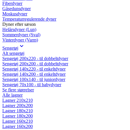
Fiberdyner
Gåsedunsdyner
Moskusdyner
Temperaturregulerende dyner
Dyner efter sæson
Helårsdyner (Lun)
Sommerdyner (Sval)
Vinterdyner (Varm)
Sengetøj
Alt sengetøj
Sengetøj 200x220 - til dobbeltdyner
Sengetøj 200x200 - til dobbeltdyner
Sengetøj 140x220 - til enkeltdyner
Sengetøj 140x200 - til enkeltdyner
Sengetøj 100x140 - til juniordyner
Sengetøj 70x100 - til babydyner
Se flere størrelser
Alle lagner
Lagner 210x210
Lagner 200x200
Lagner 180x210
Lagner 180x200
Lagner 160x210
Lagner 160x200