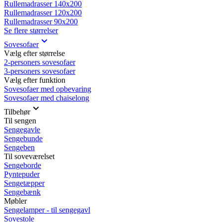
Rullemadrasser 140x200
Rullemadrasser 120x200
Rullemadrasser 90x200
Se flere størrelser
Sovesofaer
Vælg efter størrelse
2-personers sovesofaer
3-personers sovesofaer
Vælg efter funktion
Sovesofaer med opbevaring
Sovesofaer med chaiselong
Tilbehør
Til sengen
Sengegavle
Sengebunde
Sengeben
Til soveværelset
Sengeborde
Pyntepuder
Sengetæpper
Sengebænk
Møbler
Sengelamper - til sengegavl
Sovestole