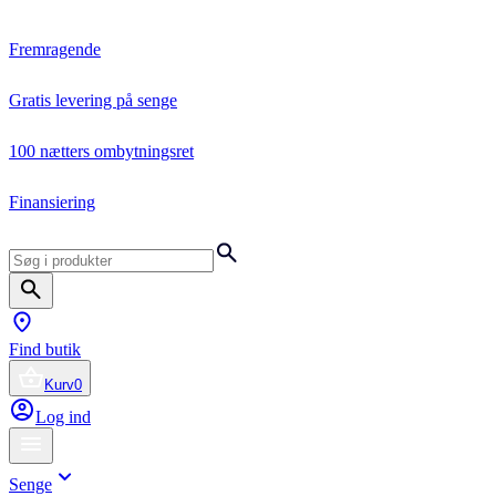
Fremragende
Gratis levering på senge
100 nætters ombytningsret
Finansiering
Find butik
Kurv
0
Log ind
Senge