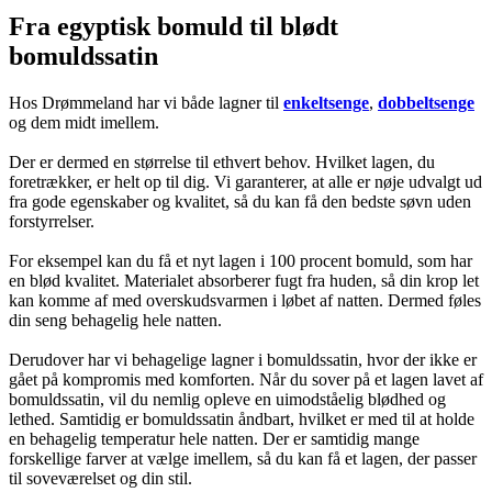
Fra egyptisk bomuld til blødt
bomuldssatin
Hos Drømmeland har vi både lagner til
enkeltsenge
,
dobbeltsenge
og dem midt imellem.
Der er dermed en størrelse til ethvert behov. Hvilket lagen, du
foretrækker, er helt op til dig. Vi garanterer, at alle er nøje udvalgt ud
fra gode egenskaber og kvalitet, så du kan få den bedste søvn uden
forstyrrelser.
For eksempel kan du få et nyt lagen i 100 procent bomuld, som har
en blød kvalitet. Materialet absorberer fugt fra huden, så din krop let
kan komme af med overskudsvarmen i løbet af natten. Dermed føles
din seng behagelig hele natten.
Derudover har vi behagelige lagner i bomuldssatin, hvor der ikke er
gået på kompromis med komforten. Når du sover på et lagen lavet af
bomuldssatin, vil du nemlig opleve en uimodståelig blødhed og
lethed. Samtidig er bomuldssatin åndbart, hvilket er med til at holde
en behagelig temperatur hele natten. Der er samtidig mange
forskellige farver at vælge imellem, så du kan få et lagen, der passer
til soveværelset og din stil.