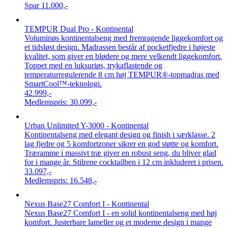
Spar
11.000,-
TEMPUR Dual Pro - Kontinental
Voluminøs kontinentalseng med fremragende liggekomfort og
et tidsløst design. Madrassen består af pocketfjedre i højeste
kvalitet, som giver en blødere og mere velkendt liggekomfort.
Toppet med en luksuriøs, trykaflastende og
temperaturregulerende 8 cm høj TEMPUR®-topmadras med
SmartCool™-teknologi.
42.999,-
Medlemspris:
30.099,-
Urban Unlimited Y-3000 - Kontinental
Kontinentalseng med elegant design og finish i særklasse. 2
lag fjedre og 5 komfortzoner sikrer en god støtte og komfort.
Træramme i massivt træ giver en robust seng, du bliver glad
for i mange år. Stilrene cocktailben i 12 cm inkluderet i prisen.
33.097,-
Medlemspris:
16.548,-
Nexus Base27 Comfort I - Kontinental
Nexus Base27 Comfort I - en solid kontinentalseng med høj
komfort. Justerbare lameller og et moderne design i mange