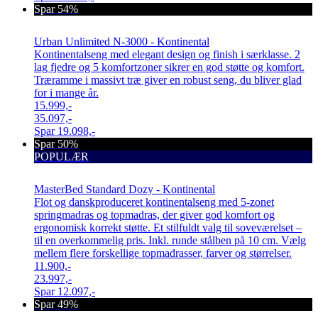
Spar 54%
Urban Unlimited N-3000 - Kontinental
Kontinentalseng med elegant design og finish i særklasse. 2
lag fjedre og 5 komfortzoner sikrer en god støtte og komfort.
Træramme i massivt træ giver en robust seng, du bliver glad
for i mange år.
15.999,-
35.097,-
Spar
19.098,-
Spar 50%
POPULÆR
MasterBed Standard Dozy - Kontinental
Flot og danskproduceret kontinentalseng med 5-zonet
springmadras og topmadras, der giver god komfort og
ergonomisk korrekt støtte. Et stilfuldt valg til soveværelset –
til en overkommelig pris. Inkl. runde stålben på 10 cm. Vælg
mellem flere forskellige topmadrasser, farver og størrelser.
11.900,-
23.997,-
Spar
12.097,-
Spar 49%