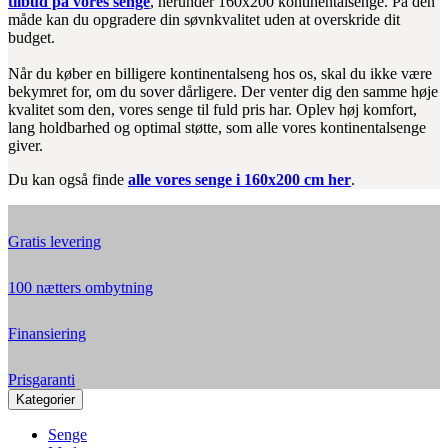
tilbud på vores senge
, herunder 160x200 kontinentalsenge. På den
måde kan du opgradere din søvnkvalitet uden at overskride dit
budget.
Når du køber en billigere kontinentalseng hos os, skal du ikke være
bekymret for, om du sover dårligere. Der venter dig den samme høje
kvalitet som den, vores senge til fuld pris har. Oplev høj komfort,
lang holdbarhed og optimal støtte, som alle vores kontinentalsenge
giver.
Du kan også finde
alle vores senge i 160x200 cm her
.
Gratis levering
100 nætters ombytning
Finansiering
Prisgaranti
Kategorier
Senge