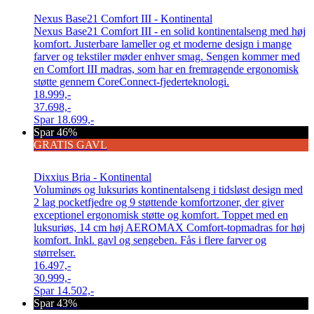
Nexus Base21 Comfort III - Kontinental
Nexus Base21 Comfort III - en solid kontinentalseng med høj
komfort. Justerbare lameller og et moderne design i mange
farver og tekstiler møder enhver smag. Sengen kommer med
en Comfort III madras, som har en fremragende ergonomisk
støtte gennem CoreConnect-fjederteknologi.
18.999,-
37.698,-
Spar
18.699,-
Spar 46%
GRATIS GAVL
Dixxius Bria - Kontinental
Voluminøs og luksuriøs kontinentalseng i tidsløst design med
2 lag pocketfjedre og 9 støttende komfortzoner, der giver
exceptionel ergonomisk støtte og komfort. Toppet med en
luksuriøs, 14 cm høj AEROMAX Comfort-topmadras for høj
komfort. Inkl. gavl og sengeben. Fås i flere farver og
størrelser.
16.497,-
30.999,-
Spar
14.502,-
Spar 43%