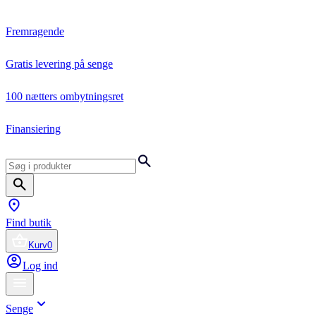
Fremragende
Gratis levering på senge
100 nætters ombytningsret
Finansiering
Find butik
Kurv
0
Log ind
Senge