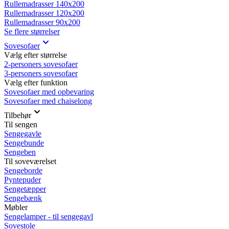
Rullemadrasser 140x200
Rullemadrasser 120x200
Rullemadrasser 90x200
Se flere størrelser
Sovesofaer
Vælg efter størrelse
2-personers sovesofaer
3-personers sovesofaer
Vælg efter funktion
Sovesofaer med opbevaring
Sovesofaer med chaiselong
Tilbehør
Til sengen
Sengegavle
Sengebunde
Sengeben
Til soveværelset
Sengeborde
Pyntepuder
Sengetæpper
Sengebænk
Møbler
Sengelamper - til sengegavl
Sovestole