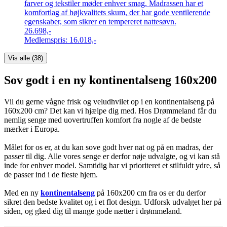
farver og tekstiler møder enhver smag. Madrassen har et
komfortlag af højkvalitets skum, der har gode ventilerende
egenskaber, som sikrer en tempereret nattesøvn.
26.698,-
Medlemspris:
16.018,-
Vis alle (
38
)
Sov godt i en ny kontinentalseng 160x200
Vil du gerne vågne frisk og veludhvilet op i en kontinentalseng på
160x200 cm? Det kan vi hjælpe dig med. Hos Drømmeland får du
nemlig senge med uovertruffen komfort fra nogle af de bedste
mærker i Europa.
Målet for os er, at du kan sove godt hver nat og på en madras, der
passer til dig. Alle vores senge er derfor nøje udvalgte, og vi kan stå
inde for enhver model. Samtidig har vi prioriteret et stilfuldt ydre, så
de passer ind i de fleste hjem.
Med en ny
kontinentalseng
på 160x200 cm fra os er du derfor
sikret den bedste kvalitet og i et flot design. Udforsk udvalget her på
siden, og glæd dig til mange gode nætter i drømmeland.