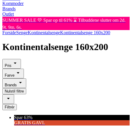
Kommoder
Brands
Outlet
SUMMER SALE 💛 Spar op til 61% ⌛ Tilbuddene slutter om 2d.
9t. 9m. 6s.
Forside
Senge
Kontinentalsenge
Kontinentalsenge 160x200
Kontinentalsenge 160x200
Pris
Farve
Brands
Nulstil filtre
Filtrér
Spar 63%
GRATIS GAVL