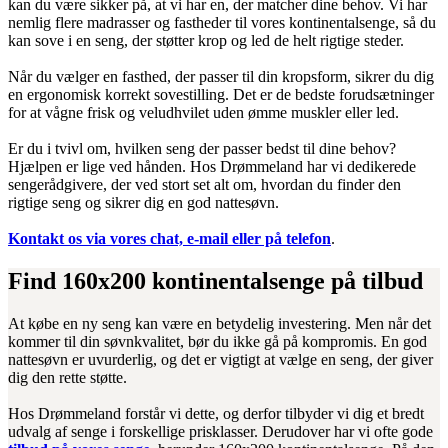
kan du være sikker på, at vi har en, der matcher dine behov. Vi har
nemlig flere madrasser og fastheder til vores kontinentalsenge, så du
kan sove i en seng, der støtter krop og led de helt rigtige steder.
Når du vælger en fasthed, der passer til din kropsform, sikrer du dig
en ergonomisk korrekt sovestilling. Det er de bedste forudsætninger
for at vågne frisk og veludhvilet uden ømme muskler eller led.
Er du i tvivl om, hvilken seng der passer bedst til dine behov?
Hjælpen er lige ved hånden. Hos Drømmeland har vi dedikerede
sengerådgivere, der ved stort set alt om, hvordan du finder den
rigtige seng og sikrer dig en god nattesøvn.
Kontakt os via vores chat, e-mail eller på telefon
.
Find 160x200 kontinentalsenge på tilbud
At købe en ny seng kan være en betydelig investering. Men når det
kommer til din søvnkvalitet, bør du ikke gå på kompromis. En god
nattesøvn er uvurderlig, og det er vigtigt at vælge en seng, der giver
dig den rette støtte.
Hos Drømmeland forstår vi dette, og derfor tilbyder vi dig et bredt
udvalg af senge i forskellige prisklasser. Derudover har vi ofte gode