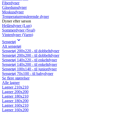
Fiberdyner
Gåsedunsdyner
Moskusdyner
Temperaturregulerende dyner
Dyner efter sæson
Helårsdyner (Lun)
Sommerdyner (Sval)
Vinterdyner (Varm)
Sengetøj
Alt sengetøj
Sengetøj 200x220 - til dobbeltdyner
Sengetøj 200x200 - til dobbeltdyner
Sengetøj 140x220 - til enkeltdyner
Sengetøj 140x200 - til enkeltdyner
Sengetøj 100x140 - til juniordyner
Sengetøj 70x100 - til babydyner
Se flere størrelser
Alle lagner
Lagner 210x210
Lagner 200x200
Lagner 180x210
Lagner 180x200
Lagner 160x210
Lagner 160x200