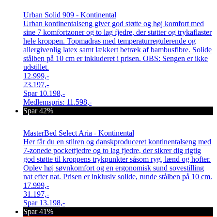
Urban Solid 909 - Kontinental
Urban kontinentalseng giver god støtte og høj komfort med
sine 7 komfortzoner og to lag fjedre, der støtter og trykaflaster
hele kroppen. Topmadras med temperaturregulerende og
allergivenlig latex samt lækkert betræk af bambusfibre. Solide
stålben på 10 cm er inkluderet i prisen. OBS: Sengen er ikke
udstillet.
12.999,-
23.197,-
Spar
10.198,-
Medlemspris:
11.598,-
Spar 42%
MasterBed Select Aria - Kontinental
Her får du en stilren og danskproduceret kontinentalseng med
7-zonede pocketfjedre og to lag fjedre, der sikrer dig rigtig
god støtte til kroppens trykpunkter såsom ryg, lænd og hofter.
Oplev høj søvnkomfort og en ergonomisk sund sovestilling
nat efter nat. Prisen er inklusiv solide, runde stålben på 10 cm.
17.999,-
31.197,-
Spar
13.198,-
Spar 41%