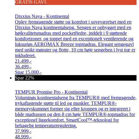
GRATIS GAVL
Dixxius Naya - Kontinental
Oplev fremragende støtte og komfort i soveværelset med en
Dixxius Naya kontinentalseng. Sengen er opbygget med en
højkvalitetsmadras med pocketfjedre, inddelt i 9 støttende
komfortzoner, og toppet med en exceptionelt ventilerende og
luksuriøs AEROMAX Breeze topmadras. Elegant sengegavl
med unikt mønster og flotte, 10 cm høje sengeben i lyst træ er
inkluderet.
21.499,-
36.499,-
Spar
15.000,-
Spar 22%
TEMPUR Promise Pro - Kontinental
Voluminøs kontinentalseng fra TEMPUR® med fremragende,
trykaflastende støtte til led og muskler. TEMPUR®-
memoryskummet former sig efter kroppen og er integreret i
både madrassen og den 8 cm høje TEMPUR®-topmadras for
exceptionel liggekomfort. SmartCool™-teknologi for
behagelig temperaturregulering.
37.999,-
48.999,-