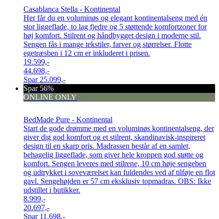
Casablanca Stella - Kontinental
Her får du en voluminøs og elegant kontinentalseng med én
stor liggeflade, to lag fjedre og 5 støttende komfortzoner for
høj komfort. Stilrent og håndbygget design i moderne stil.
Sengen fås i mange tekstiler, farver og størrelser. Flotte
egetræsben i 12 cm er inkluderet i prisen.
19.599,-
44.698,-
Spar
25.099,-
Spar 56%
ONLINE ONLY
BedMade Pure - Kontinental
Start de gode drømme med en voluminøs kontinentalseng, der
giver dig god komfort og et stilrent, skandinavisk-inspireret
design til en skarp pris. Madrassen består af en samlet,
behagelig liggeflade, som giver hele kroppen god støtte og
komfort. Sengen leveres med stilrene, 10 cm høje sengeben
og udtrykket i soveværelset kan fuldendes ved af tilføje en flot
gavl. Sengehøjden er 57 cm eksklusiv topmadras. OBS: Ikke
udstillet i butikker.
8.999,-
20.697,-
Spar
11.698,-