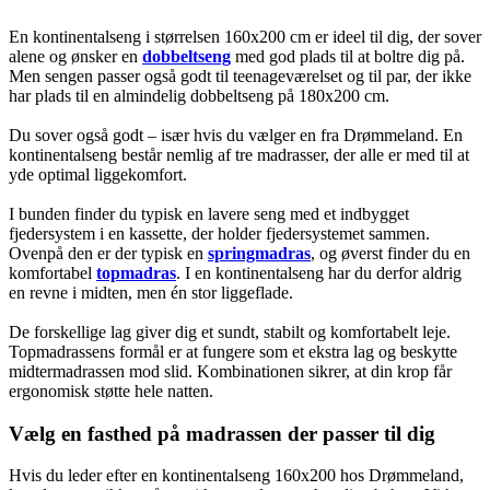
En kontinentalseng i størrelsen 160x200 cm er ideel til dig, der sover
alene og ønsker en
dobbeltseng
med god plads til at boltre dig på.
Men sengen passer også godt til teenageværelset og til par, der ikke
har plads til en almindelig dobbeltseng på 180x200 cm.
Du sover også godt – især hvis du vælger en fra Drømmeland. En
kontinentalseng består nemlig af tre madrasser, der alle er med til at
yde optimal liggekomfort.
I bunden finder du typisk en lavere seng med et indbygget
fjedersystem i en kassette, der holder fjedersystemet sammen.
Ovenpå den er der typisk en
springmadras
, og øverst finder du en
komfortabel
topmadras
. I en kontinentalseng har du derfor aldrig
en revne i midten, men én stor liggeflade.
De forskellige lag giver dig et sundt, stabilt og komfortabelt leje.
Topmadrassens formål er at fungere som et ekstra lag og beskytte
midtermadrassen mod slid. Kombinationen sikrer, at din krop får
ergonomisk støtte hele natten.
Vælg en fasthed på madrassen der passer til dig
Hvis du leder efter en kontinentalseng 160x200 hos Drømmeland,