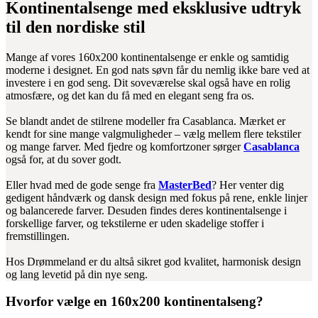
Kontinentalsenge med eksklusive udtryk
til den nordiske stil
Mange af vores 160x200 kontinentalsenge er enkle og samtidig
moderne i designet. En god nats søvn får du nemlig ikke bare ved at
investere i en god seng. Dit soveværelse skal også have en rolig
atmosfære, og det kan du få med en elegant seng fra os.
Se blandt andet de stilrene modeller fra Casablanca. Mærket er
kendt for sine mange valgmuligheder – vælg mellem flere tekstiler
og mange farver. Med fjedre og komfortzoner sørger
Casablanca
også for, at du sover godt.
Eller hvad med de gode senge fra
MasterBed
? Her venter dig
gedigent håndværk og dansk design med fokus på rene, enkle linjer
og balancerede farver. Desuden findes deres kontinentalsenge i
forskellige farver, og tekstilerne er uden skadelige stoffer i
fremstillingen.
Hos Drømmeland er du altså sikret god kvalitet, harmonisk design
og lang levetid på din nye seng.
Hvorfor vælge en 160x200 kontinentalseng?