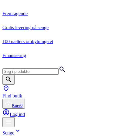
Fremragende
Gratis levering på senge
100 nætters ombytningsret
Finansiering
Find butik
Kurv
0
Log ind
Senge