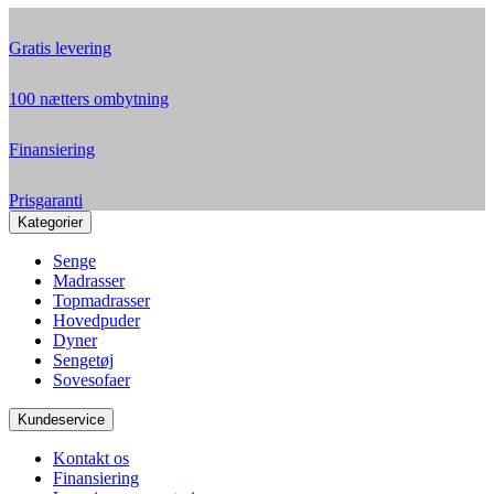
Gratis levering
100 nætters ombytning
Finansiering
Prisgaranti
Kategorier
Senge
Madrasser
Topmadrasser
Hovedpuder
Dyner
Sengetøj
Sovesofaer
Kundeservice
Kontakt os
Finansiering