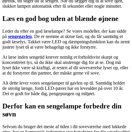
øjeblik, du stiger ud af sengen. Når du lægger dig til at sove igen,
slukker lampen automatisk efter få sekunder eller nogle minutter.
Læs en god bog uden at blænde øjnene
Leder du efter en god læselampe? Se vores modeller, der kan sidde
på
sengegavlen
. De er nemme at skrue fast, og du får samtidig et
godt læselys. Takket være LED og dæmpningsfunktion kan du nemt
justere lyset til at være behageligt og ikke forstyrre.
At læse inden sengetid kræver nemlig et forholdsvist skarpt og
koncentreret lys, så du ikke skal anstrenge dig for at se. Dog må
lyset ikke være så kraftigt, at resten af dit soveværelse lyser op, eller
at du forstyrrer din partner, der måske gerne vil sove.
Alt dette lever vores sengelamper til gavlen op til. Samtidig holder
de utrolig længe, fordi LED-pærer har en levealder på over 10 år.
Det er godt for både dig, pengepungen og miljøet.
Derfor kan en sengelampe forbedre din
søvn
Selvom du bruger det meste af tiden i dit soveværelse med lukkede
øjne, har en harmonisk indretning stor betydning for din søvnkvalitet