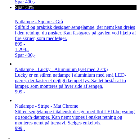
Spar
400,-
Spar 30%
Natlampe - Square - Grå
Stilfuld og praktisk designer-sengelampe, der nemt kan drejes
i den retning, du ønsker. Kan fastgøres på gavlen ved hjælp af
fire skruer, som medfølger.
899,-
1.299,-
Spar
400,-
Natlampe - Lucky - Aluminium (sæt med 2 stk)
Lucky er en stilren natlampe i aluminium med små LED-
pærer, der kaster et dejligt dæmpet lys. Sættet består af to
lamper, som monteres på hver side af sengen.
999,-
Natlampe - Stripe - Mat Chrome
Stilren sengelampe i italiensk design med flot LED-belysning
og touch-dæmper. Kan nemt vippes i ønsket retning og
monteres nemt på trægavl. Sælges enkeltvis.
999,-