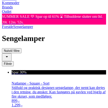
Kommoder
Brands
Outlet
SUMMER SALE 💛 Spar op til 61% ⌛ Tilbuddene slutter om 0d.
20t. 12m. 52s.
Forside
Sengelamper
Sengelamper
Nulstil filtre
Filtrér
Spar 30%
Natlampe - Square - Sort
Stilfuld og praktisk designer-sengelampe, der nemt kan drejes
i den retning, du ønsker. Kan fastgøres på gavlen ved hjælp af
fire skruer, som medfølger.
899,-
1.299,-