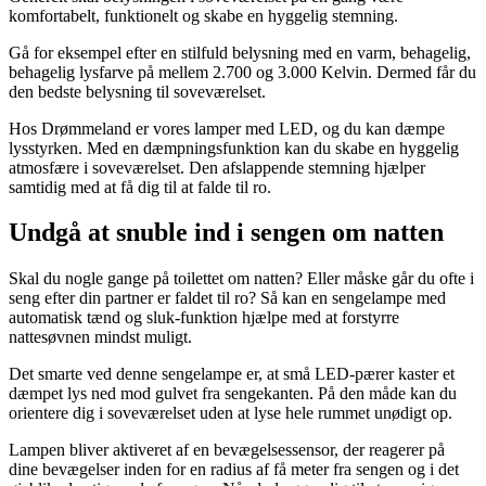
komfortabelt, funktionelt og skabe en hyggelig stemning.
Gå for eksempel efter en stilfuld belysning med en varm, behagelig,
behagelig lysfarve på mellem 2.700 og 3.000 Kelvin. Dermed får du
den bedste belysning til soveværelset.
Hos Drømmeland er vores lamper med LED, og du kan dæmpe
lysstyrken. Med en dæmpningsfunktion kan du skabe en hyggelig
atmosfære i soveværelset. Den afslappende stemning hjælper
samtidig med at få dig til at falde til ro.
Undgå at snuble ind i sengen om natten
Skal du nogle gange på toilettet om natten? Eller måske går du ofte i
seng efter din partner er faldet til ro? Så kan en sengelampe med
automatisk tænd og sluk-funktion hjælpe med at forstyrre
nattesøvnen mindst muligt.
Det smarte ved denne sengelampe er, at små LED-pærer kaster et
dæmpet lys ned mod gulvet fra sengekanten. På den måde kan du
orientere dig i soveværelset uden at lyse hele rummet unødigt op.
Lampen bliver aktiveret af en bevægelsessensor, der reagerer på
dine bevægelser inden for en radius af få meter fra sengen og i det