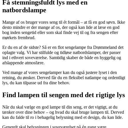
Få stemningsfuldt lys med en
natbordslampe
Mange af os bruger vores seng til ét formål – at få en god søvn. Ikke
desto mindre er der mange af os, der også kan lide at læse en god
bog inden sengetid eller som skal finde vej til og fra sengen efter
mørkets frembrud.
Er du en af de sidste? Så er en flot sengelampe fra Drømmeland det
oplagte valg. Vi har stilfulde og tidløse natbordslamper, der passer
ind i ethvert soveværelse. Samtidig skaber de både en hyggelig og
afslappende atmosfære.
Ved mange af vores sengelamper kan du også justere lyset i den
retning, du ønsker. Derved får du en fleksibel natlampe og ordentligt
lys, du kan tilpasse ud fra dine behov.
Find lampen til sengen med det rigtige lys
Når du skal vælge en god lampe til din seng, er det vigtigt, at du
tænker over dine behov – og hvad du skal bruge lampen til. Derved
kan du falde til ro i behagelig belysning med et design, du kan lide.
Generelt skal belysningen i soveværelset på én gang være