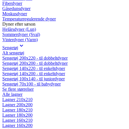
Fiberdyner
Gåsedunsdyner
Moskusdyner
Temperaturregulerende dyner
Dyner efter sæson
Helårsdyner (Lun)
Sommerdyner (Sval)
Vinterdyner (Varm)
Sengetøj
Alt sengetøj
Sengetøj 200x220 - til dobbeltdyner
Sengetøj 200x200 - til dobbeltdyner
Sengetøj 140x220 - til enkeltdyner
Sengetøj 140x200 - til enkeltdyner
Sengetøj 100x140 - til juniordyner
Sengetøj 70x100 - til babydyner
Se flere størrelser
Alle lagner
Lagner 210x210
Lagner 200x200
Lagner 180x210
Lagner 180x200
Lagner 160x210
Lagner 160x200