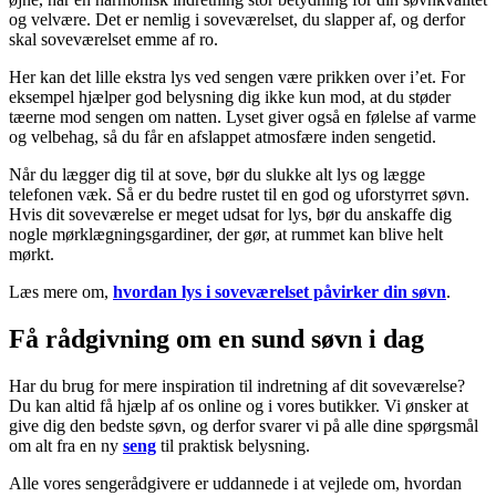
og velvære. Det er nemlig i soveværelset, du slapper af, og derfor
skal soveværelset emme af ro.
Her kan det lille ekstra lys ved sengen være prikken over i’et. For
eksempel hjælper god belysning dig ikke kun mod, at du støder
tæerne mod sengen om natten. Lyset giver også en følelse af varme
og velbehag, så du får en afslappet atmosfære inden sengetid.
Når du lægger dig til at sove, bør du slukke alt lys og lægge
telefonen væk. Så er du bedre rustet til en god og uforstyrret søvn.
Hvis dit soveværelse er meget udsat for lys, bør du anskaffe dig
nogle mørklægningsgardiner, der gør, at rummet kan blive helt
mørkt.
Læs mere om,
hvordan lys i soveværelset påvirker din søvn
.
Få rådgivning om en sund søvn i dag
Har du brug for mere inspiration til indretning af dit soveværelse?
Du kan altid få hjælp af os online og i vores butikker. Vi ønsker at
give dig den bedste søvn, og derfor svarer vi på alle dine spørgsmål
om alt fra en ny
seng
til praktisk belysning.
Alle vores sengerådgivere er uddannede i at vejlede om, hvordan