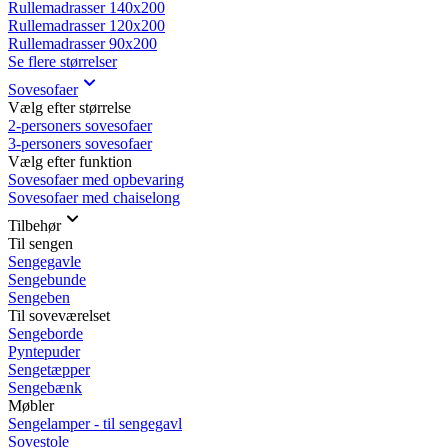
Rullemadrasser 140x200
Rullemadrasser 120x200
Rullemadrasser 90x200
Se flere størrelser
Sovesofaer
Vælg efter størrelse
2-personers sovesofaer
3-personers sovesofaer
Vælg efter funktion
Sovesofaer med opbevaring
Sovesofaer med chaiselong
Tilbehør
Til sengen
Sengegavle
Sengebunde
Sengeben
Til soveværelset
Sengeborde
Pyntepuder
Sengetæpper
Sengebænk
Møbler
Sengelamper - til sengegavl
Sovestole