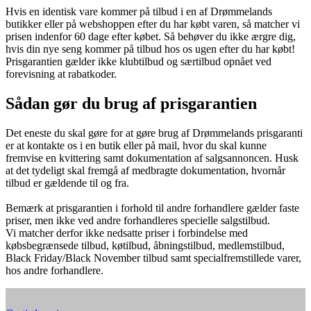
Hvis en identisk vare kommer på tilbud i en af Drømmelands
butikker eller på webshoppen efter du har købt varen, så matcher vi
prisen indenfor 60 dage efter købet. Så behøver du ikke ærgre dig,
hvis din nye seng kommer på tilbud hos os ugen efter du har købt!
Prisgarantien gælder ikke klubtilbud og særtilbud opnået ved
forevisning at rabatkoder.
Sådan gør du brug af prisgarantien
Det eneste du skal gøre for at gøre brug af Drømmelands prisgaranti
er at kontakte os i en butik eller på mail, hvor du skal kunne
fremvise en kvittering samt dokumentation af salgsannoncen. Husk
at det tydeligt skal fremgå af medbragte dokumentation, hvornår
tilbud er gældende til og fra.
Bemærk at prisgarantien i forhold til andre forhandlere gælder faste
priser, men ikke ved andre forhandleres specielle salgstilbud.
Vi matcher derfor ikke nedsatte priser i forbindelse med
købsbegrænsede tilbud, køtilbud, åbningstilbud, medlemstilbud,
Black Friday/Black November tilbud samt specialfremstillede varer,
hos andre forhandlere.