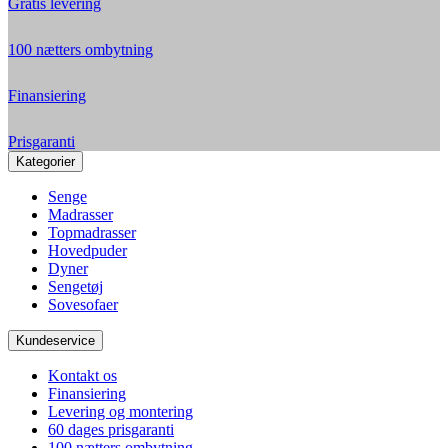
Gratis levering
100 nætters ombytning
Finansiering
Prisgaranti
Kategorier
Senge
Madrasser
Topmadrasser
Hovedpuder
Dyner
Sengetøj
Sovesofaer
Kundeservice
Kontakt os
Finansiering
Levering og montering
60 dages prisgaranti
100 nætters ombytning