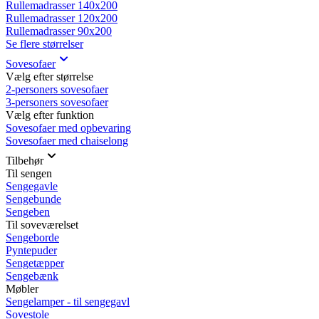
Rullemadrasser 140x200
Rullemadrasser 120x200
Rullemadrasser 90x200
Se flere størrelser
Sovesofaer
Vælg efter størrelse
2-personers sovesofaer
3-personers sovesofaer
Vælg efter funktion
Sovesofaer med opbevaring
Sovesofaer med chaiselong
Tilbehør
Til sengen
Sengegavle
Sengebunde
Sengeben
Til soveværelset
Sengeborde
Pyntepuder
Sengetæpper
Sengebænk
Møbler
Sengelamper - til sengegavl
Sovestole