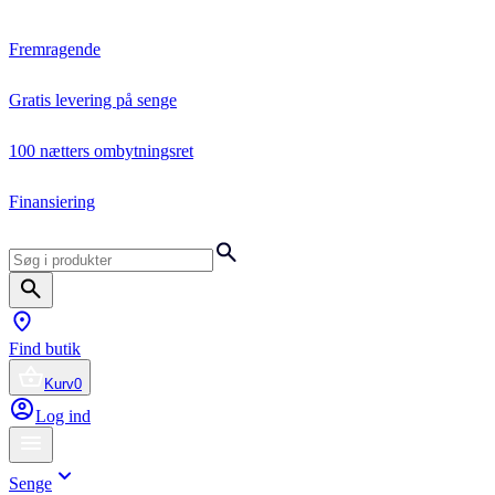
Fremragende
Gratis levering på senge
100 nætters ombytningsret
Finansiering
Find butik
Kurv
0
Log ind
Senge