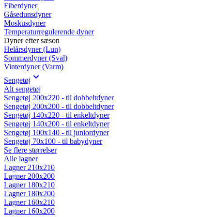
Fiberdyner
Gåsedunsdyner
Moskusdyner
Temperaturregulerende dyner
Dyner efter sæson
Helårsdyner (Lun)
Sommerdyner (Sval)
Vinterdyner (Varm)
Sengetøj
Alt sengetøj
Sengetøj 200x220 - til dobbeltdyner
Sengetøj 200x200 - til dobbeltdyner
Sengetøj 140x220 - til enkeltdyner
Sengetøj 140x200 - til enkeltdyner
Sengetøj 100x140 - til juniordyner
Sengetøj 70x100 - til babydyner
Se flere størrelser
Alle lagner
Lagner 210x210
Lagner 200x200
Lagner 180x210
Lagner 180x200
Lagner 160x210
Lagner 160x200