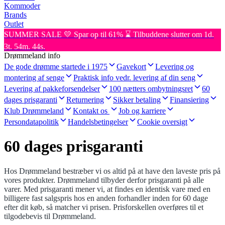
Kommoder
Brands
Outlet
SUMMER SALE 💛 Spar op til 61% ⌛ Tilbuddene slutter om 1d.
3t. 54m. 44s.
Drømmeland info
De gode drømme startede i 1975
Gavekort
Levering og
montering af senge
Praktisk info vedr. levering af din seng
Levering af pakkeforsendelser
100 nætters ombytningsret
60
dages prisgaranti
Returnering
Sikker betaling
Finansiering
Klub Drømmeland
Kontakt os
Job og karriere
Persondatapolitik
Handelsbetingelser
Cookie oversigt
60 dages prisgaranti
Hos Drømmeland bestræber vi os altid på at have den laveste pris på
vores produkter. Drømmeland tilbyder derfor prisgaranti på alle
varer. Med prisgaranti mener vi, at findes en identisk vare med en
billigere fast salgspris hos en anden forhandler inden for 60 dage
efter dit køb, så matcher vi prisen. Prisforskellen overføres til et
tilgodebevis til Drømmeland.