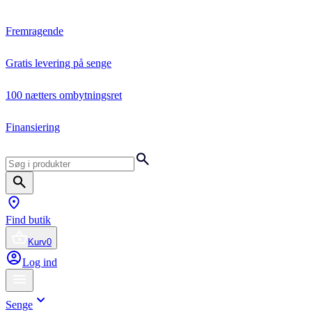
Fremragende
Gratis levering på senge
100 nætters ombytningsret
Finansiering
Find butik
Kurv
0
Log ind
Senge