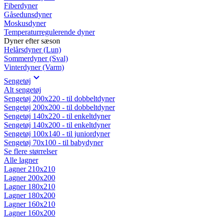
Fiberdyner
Gåsedunsdyner
Moskusdyner
Temperaturregulerende dyner
Dyner efter sæson
Helårsdyner (Lun)
Sommerdyner (Sval)
Vinterdyner (Varm)
Sengetøj
Alt sengetøj
Sengetøj 200x220 - til dobbeltdyner
Sengetøj 200x200 - til dobbeltdyner
Sengetøj 140x220 - til enkeltdyner
Sengetøj 140x200 - til enkeltdyner
Sengetøj 100x140 - til juniordyner
Sengetøj 70x100 - til babydyner
Se flere størrelser
Alle lagner
Lagner 210x210
Lagner 200x200
Lagner 180x210
Lagner 180x200
Lagner 160x210
Lagner 160x200