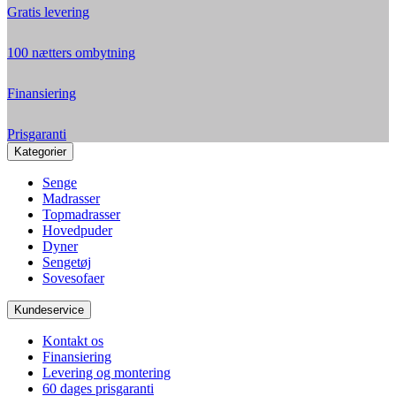
Gratis levering
100 nætters ombytning
Finansiering
Prisgaranti
Kategorier
Senge
Madrasser
Topmadrasser
Hovedpuder
Dyner
Sengetøj
Sovesofaer
Kundeservice
Kontakt os
Finansiering
Levering og montering
60 dages prisgaranti