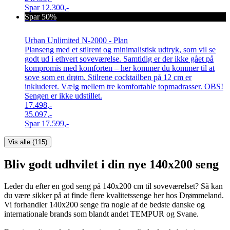
Spar
12.300,-
Spar 50%
Urban Unlimited N-2000 - Plan
Planseng med et stilrent og minimalistisk udtryk, som vil se
godt ud i ethvert soveværelse. Samtidig er der ikke gået på
kompromis med komforten – her kommer du kommer til at
sove som en drøm. Stilrene cocktailben på 12 cm er
inkluderet. Vælg mellem tre komfortable topmadrasser. OBS!
Sengen er ikke udstillet.
17.498,-
35.097,-
Spar
17.599,-
Vis alle (
115
)
Bliv godt udhvilet i din nye 140x200 seng
Leder du efter en god seng på 140x200 cm til soveværelset? Så kan
du være sikker på at finde flere kvalitetssenge her hos Drømmeland.
Vi forhandler 140x200 senge fra nogle af de bedste danske og
internationale brands som blandt andet TEMPUR og Svane.