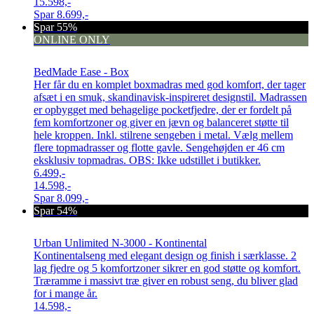
15.598,-
Spar
8.699,-
Spar 55%
ONLINE ONLY
BedMade Ease - Box
Her får du en komplet boxmadras med god komfort, der tager
afsæt i en smuk, skandinavisk-inspireret designstil. Madrassen
er opbygget med behagelige pocketfjedre, der er fordelt på
fem komfortzoner og giver en jævn og balanceret støtte til
hele kroppen. Inkl. stilrene sengeben i metal. Vælg mellem
flere topmadrasser og flotte gavle. Sengehøjden er 46 cm
eksklusiv topmadras. OBS: Ikke udstillet i butikker.
6.499,-
14.598,-
Spar
8.099,-
Spar 54%
Urban Unlimited N-3000 - Kontinental
Kontinentalseng med elegant design og finish i særklasse. 2
lag fjedre og 5 komfortzoner sikrer en god støtte og komfort.
Træramme i massivt træ giver en robust seng, du bliver glad
for i mange år.
14.598,-