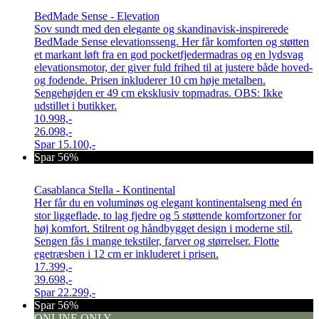
BedMade Sense - Elevation
Sov sundt med den elegante og skandinavisk-inspirerede
BedMade Sense elevationsseng. Her får komforten og støtten
et markant løft fra en god pocketfjedermadras og en lydsvag
elevationsmotor, der giver fuld frihed til at justere både hoved-
og fodende. Prisen inkluderer 10 cm høje metalben.
Sengehøjden er 49 cm eksklusiv topmadras. OBS: Ikke
udstillet i butikker.
10.998,-
26.098,-
Spar
15.100,-
Spar 56%
Casablanca Stella - Kontinental
Her får du en voluminøs og elegant kontinentalseng med én
stor liggeflade, to lag fjedre og 5 støttende komfortzoner for
høj komfort. Stilrent og håndbygget design i moderne stil.
Sengen fås i mange tekstiler, farver og størrelser. Flotte
egetræsben i 12 cm er inkluderet i prisen.
17.399,-
39.698,-
Spar
22.299,-
Spar 56%
ONLINE ONLY