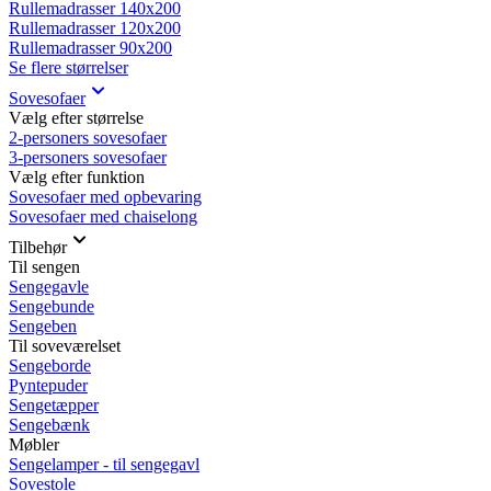
Rullemadrasser 140x200
Rullemadrasser 120x200
Rullemadrasser 90x200
Se flere størrelser
Sovesofaer
Vælg efter størrelse
2-personers sovesofaer
3-personers sovesofaer
Vælg efter funktion
Sovesofaer med opbevaring
Sovesofaer med chaiselong
Tilbehør
Til sengen
Sengegavle
Sengebunde
Sengeben
Til soveværelset
Sengeborde
Pyntepuder
Sengetæpper
Sengebænk
Møbler
Sengelamper - til sengegavl
Sovestole