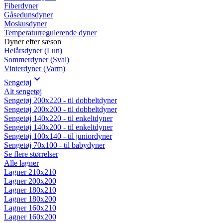
Fiberdyner
Gåsedunsdyner
Moskusdyner
Temperaturregulerende dyner
Dyner efter sæson
Helårsdyner (Lun)
Sommerdyner (Sval)
Vinterdyner (Varm)
Sengetøj
Alt sengetøj
Sengetøj 200x220 - til dobbeltdyner
Sengetøj 200x200 - til dobbeltdyner
Sengetøj 140x220 - til enkeltdyner
Sengetøj 140x200 - til enkeltdyner
Sengetøj 100x140 - til juniordyner
Sengetøj 70x100 - til babydyner
Se flere størrelser
Alle lagner
Lagner 210x210
Lagner 200x200
Lagner 180x210
Lagner 180x200
Lagner 160x210
Lagner 160x200