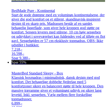
BedMade Pure - Kontinental
Start de gode drømme med en voluminøs kontinentalseng, der
giver dig god komfort og et stilrent, skandinavisk-inspireret
design til en skarp pris. Madrassen består af en samlet,
behagelig liggeflade, som giver hele kroppen god støtte og
komfort. Sengen leveres med stilrene, 10 cm høje sengeben
og udtrykket i soveværelset kan fuldendes ved af tilføje en flot
gavl. Sengehøjden er 57 cm eksklusiv topmadras. OBS: Ikke
udstillet i butikker.
7.218,-
16.598,-
Spar
9.380,-
Spar 55%
MasterBed Standard Sleepy - Box
Klassisk boxmadras i minimalistisk, dansk design med god
komfort. Det behagelige dobbelte fjedrelag med 5
komfortzoner sikrer en balanceret støtte til hele kroppen. Den
massive træramme giver et voluminøst udtryk og sikrer lang
levetid. Inkl. sengeben. Vælg mellem flere forskellige
topmadrasser.
6.899,-