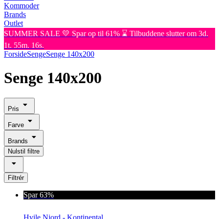
Kommoder
Brands
Outlet
SUMMER SALE 💛 Spar op til 61% ⌛ Tilbuddene slutter om 3d.
1t. 55m. 16s.
Forside
Senge
Senge 140x200
Senge 140x200
Pris
Farve
Brands
Nulstil filtre
Filtrér
Spar 63%
Hvile Njord - Kontinental