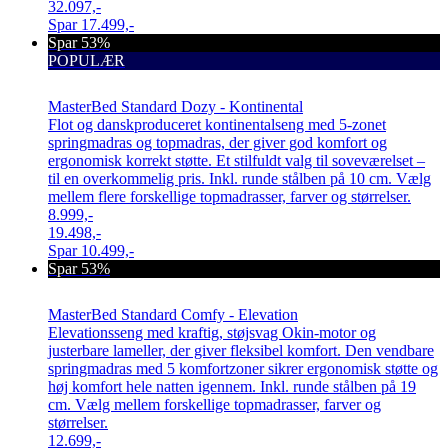
32.097,-
Spar
17.499,-
Spar 53%
POPULÆR
MasterBed Standard Dozy - Kontinental
Flot og danskproduceret kontinentalseng med 5-zonet
springmadras og topmadras, der giver god komfort og
ergonomisk korrekt støtte. Et stilfuldt valg til soveværelset –
til en overkommelig pris. Inkl. runde stålben på 10 cm. Vælg
mellem flere forskellige topmadrasser, farver og størrelser.
8.999,-
19.498,-
Spar
10.499,-
Spar 53%
MasterBed Standard Comfy - Elevation
Elevationsseng med kraftig, støjsvag Okin-motor og
justerbare lameller, der giver fleksibel komfort. Den vendbare
springmadras med 5 komfortzoner sikrer ergonomisk støtte og
høj komfort hele natten igennem. Inkl. runde stålben på 19
cm. Vælg mellem forskellige topmadrasser, farver og
størrelser.
12.699,-