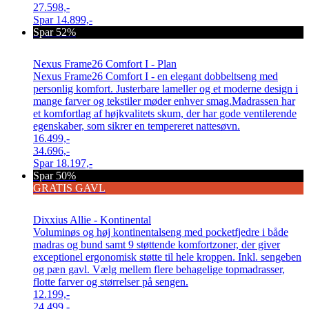
27.598,-
Spar
14.899,-
Spar 52%
Nexus Frame26 Comfort I - Plan
Nexus Frame26 Comfort I - en elegant dobbeltseng med
personlig komfort. Justerbare lameller og et moderne design i
mange farver og tekstiler møder enhver smag.Madrassen har
et komfortlag af højkvalitets skum, der har gode ventilerende
egenskaber, som sikrer en tempereret nattesøvn.
16.499,-
34.696,-
Spar
18.197,-
Spar 50%
GRATIS GAVL
Dixxius Allie - Kontinental
Voluminøs og høj kontinentalseng med pocketfjedre i både
madras og bund samt 9 støttende komfortzoner, der giver
exceptionel ergonomisk støtte til hele kroppen. Inkl. sengeben
og pæn gavl. Vælg mellem flere behagelige topmadrasser,
flotte farver og størrelser på sengen.
12.199,-
24.499,-