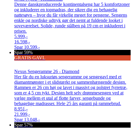
Denne danskproducerede kontinentalseng har 5 komfortzoner
og inkluderer en topmadras, der sikrer dig en behagelig
nattesøvn – hvor du får virkelig meget for pengene. Sengens
enkle og nordiske udtryk gør det nemt at fuldende looket i
soveværelset. Solide, runde stålben på 19 cm er inkluderet i
prisen.
5.999,-
16.598,-
Spar
10.599,-
Spar 59%
GRATIS GAVL
Nexus Sengeramme 26 - Diamond
Her får du en luksuriøs sengeramme og sengegavl med et
diamantmønster i et slidstærkt og sammenhængende design.
Rammen er 26 cm høj og lavet i massivt og polstret fyrretræ,
som er 4,5 cm tykt. Design helt selv drømmesengen ved at
vælge mellem et utal af flotte farver, sengebunde og
behagelige madrasser. Hele 25 års garanti på rammebrud.
8.951,-
21.999,-
Spar
13.048,-
Spar 57%