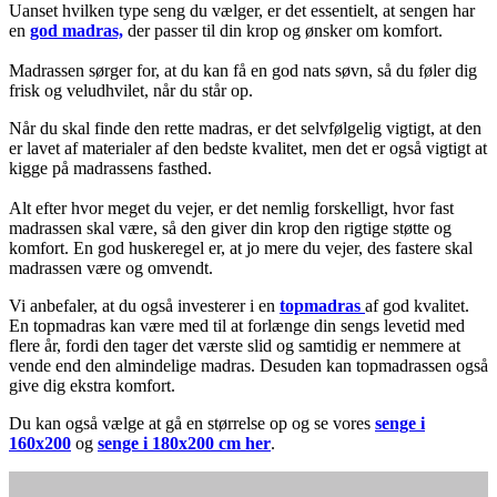
Uanset hvilken type seng du vælger, er det essentielt, at sengen har
en
god madras,
der passer til din krop og ønsker om komfort.
Madrassen sørger for, at du kan få en god nats søvn, så du føler dig
frisk og veludhvilet, når du står op.
Når du skal finde den rette madras, er det selvfølgelig vigtigt, at den
er lavet af materialer af den bedste kvalitet, men det er også vigtigt at
kigge på madrassens fasthed.
Alt efter hvor meget du vejer, er det nemlig forskelligt, hvor fast
madrassen skal være, så den giver din krop den rigtige støtte og
komfort. En god huskeregel er, at jo mere du vejer, des fastere skal
madrassen være og omvendt.
Vi anbefaler, at du også investerer i en
topmadras
af god kvalitet.
En topmadras kan være med til at forlænge din sengs levetid med
flere år, fordi den tager det værste slid og samtidig er nemmere at
vende end den almindelige madras. Desuden kan topmadrassen også
give dig ekstra komfort.
Du kan også vælge at gå en størrelse op og se vores
senge i
160x200
og
senge i 180x200 cm her
.