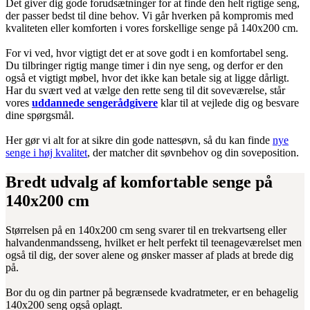
Det giver dig gode forudsætninger for at finde den helt rigtige seng,
der passer bedst til dine behov. Vi går hverken på kompromis med
kvaliteten eller komforten i vores forskellige senge på 140x200 cm.
For vi ved, hvor vigtigt det er at sove godt i en komfortabel seng.
Du tilbringer rigtig mange timer i din nye seng, og derfor er den
også et vigtigt møbel, hvor det ikke kan betale sig at ligge dårligt.
Har du svært ved at vælge den rette seng til dit soveværelse, står
vores
uddannede sengerådgivere
klar til at vejlede dig og besvare
dine spørgsmål.
Her gør vi alt for at sikre din gode nattesøvn, så du kan finde
nye
senge i høj kvalitet
, der matcher dit søvnbehov og din soveposition.
Bredt udvalg af komfortable senge på
140x200 cm
Størrelsen på en 140x200 cm seng svarer til en trekvartseng eller
halvandenmandsseng, hvilket er helt perfekt til teenageværelset men
også til dig, der sover alene og ønsker masser af plads at brede dig
på.
Bor du og din partner på begrænsede kvadratmeter, er en behagelig
140x200 seng også oplagt.