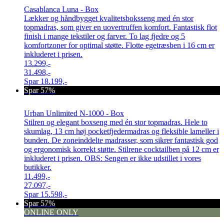
Casablanca Luna - Box
Lækker og håndbygget kvalitetsboksseng med én stor
topmadras, som giver en uovertruffen komfort. Fantastisk flot
finish i mange tekstiler og farver. To lag fjedre og 5
komfortzoner for optimal støtte. Flotte egetræsben i 16 cm er
inkluderet i prisen.
13.299,-
31.498,-
Spar
18.199,-
Spar 57%
Urban Unlimited N-1000 - Box
Stilren og elegant boxseng med én stor topmadras. Hele to
skumlag, 13 cm høj pocketfjedermadras og fleksible lameller i
bunden. De zoneinddelte madrasser, som sikrer fantastisk god
og ergonomisk korrekt støtte. Stilrene cocktailben på 12 cm er
inkluderet i prisen. OBS: Sengen er ikke udstillet i vores
butikker.
11.499,-
27.097,-
Spar
15.598,-
Spar 57%
ONLINE ONLY