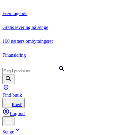
Fremragende
Gratis levering på senge
100 nætters ombytningsret
Finansiering
Find butik
Kurv
0
Log ind
Senge