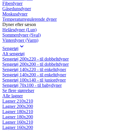
Fiberdyner
Gåsedunsdyner
Moskusdyner
Temperaturregulerende dyner
Dyner efter sæson
Helårsdyner (Lun)
Sommerdyner (Sval)
Vinterdyner (Varm)
Sengetøj
Alt sengetøj
Sengetøj 200x220 - til dobbeltdyner
Sengetøj 200x200 - til dobbeltdyner
Sengetøj 140x220 - til enkeltdyner
Sengetøj 140x200 - til enkeltdyner
Sengetøj 100x140 - til juniordyner
Sengetøj 70x100 - til babydyner
Se flere størrelser
Alle lagner
Lagner 210x210
Lagner 200x200
Lagner 180x210
Lagner 180x200
Lagner 160x210
Lagner 160x200