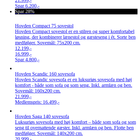
21.999,-
Spar
6.200,-
Spar 28%
Hovden Compact 75 sovestol
Hovden Compact sovestol er en stilren og super komfortabel
løsning, der kombinerer lænestol og gæsteseng i ét. Sorte ben
medfølger. Sovemål: 75x200 cm.
12.199,-
16.999,-
Spar
4.800,-
Hovden Scandic 160 sovesofa
Hovden Scandic sovesofa er en luksuriøs sovesofa med høj
komfort - både som sofa og som seng. Inkl. armlæn og ben.
Sovemål: 160x200 cm.
21.999,-
Medlemspris:
16.499,-
Hovden Saga 140 sovesofa
Luksuriøs sovesofa med høj komfort – både som sofa og som
seng til overnattende gæster. Inkl. armlæn og ben. Flotte ben
medfølger. Sovemål: 140x200 cm.
20.999,-