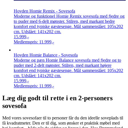
Hovden Homie Remix - Sovesofa
Moderne og funktionel Homie Remix sovesofa med fjedre og
to puder med 6-delt mønster. Stilren, med markant bedre
komfort end typiske gæstesenge. Mål sammenslået: 105x202
cm. Udslået: 141x202 cm.
15.999,-
Medlemspris:
11.999,-
Hovden Homie Balance - Sovesofa
Moderne og pæn Homie Balance sovesofa med fjedre og to
puder med 2-delt mønster. Stilren, med markant højere
komfort end typiske gæstesenge. Mål sammenslået: 105x202
cm. Udslået: 141x202 cm.
15.999,-
Medlemspris:
11.999,-
Læg dig godt til rette i en 2-personers
sovesofa
Med vores sovesofaer til to personer får du den ideelle soveplads til
få kvadratmeter. Den er til dig, som ønsker et praktisk møbel med