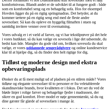
Derfor forhandler vi hos Drømmeland kun sovesofaer med et højt
komfortniveau. Blandt andet er de udviklet til at fungere godt - både
som en komfortabel seng og en behagelig sofa. Hos for eksempel
Hovden ligger du på en rigtig springmadras. Det betyder, at du
kommer tættere på en rigtig seng end med de fleste andre
sovesofaer. Så kan du opleve en hyggelig filmaften i stuen og
samtidig invitere venner over til overnatning.
Vores udvalg er i et væld af farver, og vi har tekstilprøver på det hele
i vores butikker, så du kan vælge en sovesofa i lige det udseende, du
bedst kan lide. Mangler du gode råd om, hvilken sovesofa du skal
vælge, er vores
uddannede sengerådgivere
og online kundeservice
klar til at hjælpe dig, så du finder den helt rigtige for dig.
Tidløst og moderne design med ekstra
opbevaringsplads
Ønsker du at få mest muligt ud af pladsen på en stilren måde? Vores
tidløse og elegante sovesofaer til to personer er fra veletablerede
skandinaviske brands, hvor kvaliteten er i fokus. Det ser du ved de
bløde linjer i rolige farver og behagelige fjedre i madrassen, der
sikrer en god komfort. Hver model er nøje gennemtænkt, så du og
dine gæster får glæde af sovesofaen i mange år.