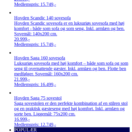
Medlemspris:
15.749,-
Hovden Scandic 140 sovesofa
Hovden Scandic sovesofa er en luksuriøs sovesofa med høj
komfort - både som sofa og som seng. Inkl. armlæn og ben.
Sovemål: 140x200 cm.
20.999,-
Medlemspris:
15.749,-
Hovden Saga 160 sovesofa
Luksuriøs sovesofa med høj komfort – både som sofa og som
seng til overnattende gæster. Inkl. armlæn og ben. Flotte ben
medfølger. Sovemål: 160x200 cm.
21.999,-
Medlemspris:
16.499,-
Hovden Saga 75 sovestol
Saga sovestolen er den perfekte kombination af en stilren stol
og en praktisk gæsteseng med høj komfort. Inkl. armlæn og
sorte ben. Liggemål: 75x200 cm.
16.999,-
Medlemspris:
12.749,-
POPULÆR