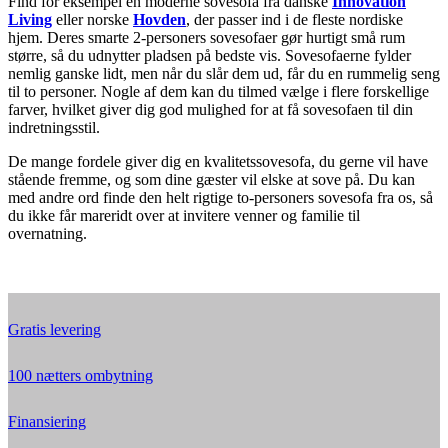
Find for eksempel en moderne sovesofa fra danske
Innovation
Living
eller norske
Hovden
, der passer ind i de fleste nordiske
hjem. Deres smarte 2-personers sovesofaer gør hurtigt små rum
større, så du udnytter pladsen på bedste vis. Sovesofaerne fylder
nemlig ganske lidt, men når du slår dem ud, får du en rummelig seng
til to personer. Nogle af dem kan du tilmed vælge i flere forskellige
farver, hvilket giver dig god mulighed for at få sovesofaen til din
indretningsstil.
De mange fordele giver dig en kvalitetssovesofa, du gerne vil have
stående fremme, og som dine gæster vil elske at sove på. Du kan
med andre ord finde den helt rigtige to-personers sovesofa fra os, så
du ikke får mareridt over at invitere venner og familie til
overnatning.
Gratis levering
100 nætters ombytning
Finansiering