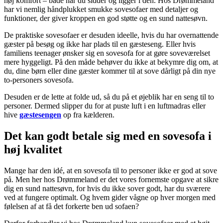
høj komfort – både når du sidder og ligger i den. Hos Drømmeland
har vi nemlig håndplukket smukke sovesofaer med detaljer og
funktioner, der giver kroppen en god støtte og en sund nattesøvn.
De praktiske sovesofaer er desuden ideelle, hvis du har overnattende
gæster på besøg og ikke har plads til en gæsteseng. Eller hvis
familiens teenager ønsker sig en sovesofa for at gøre soveværelset
mere hyggeligt. På den måde behøver du ikke at bekymre dig om, at
du, dine børn eller dine gæster kommer til at sove dårligt på din nye
to-personers sovesofa.
Desuden er de lette at folde ud, så du på et øjeblik har en seng til to
personer. Dermed slipper du for at puste luft i en luftmadras eller
hive
gæstesengen
op fra kælderen.
Det kan godt betale sig med en sovesofa i
høj kvalitet
Mange har den idé, at en sovesofa til to personer ikke er god at sove
på. Men her hos Drømmeland er det vores fornemste opgave at sikre
dig en sund nattesøvn, for hvis du ikke sover godt, har du sværere
ved at fungere optimalt. Og hvem gider vågne op hver morgen med
følelsen af at få det forkerte ben ud sofaen?