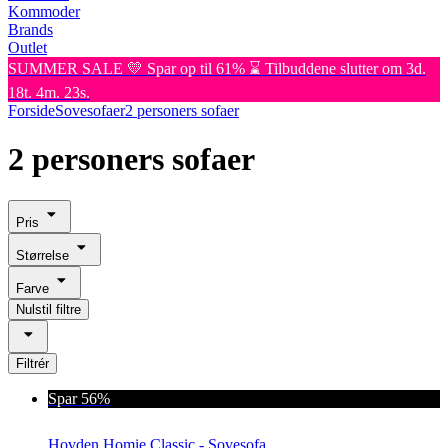
Kommoder
Brands
Outlet
SUMMER SALE 💛 Spar op til 61% ⌛ Tilbuddene slutter om 3d.
18t. 4m. 23s.
Forside
Sovesofaer
2 personers sofaer
2 personers sofaer
Pris
Størrelse
Farve
Nulstil filtre
Filtrér
Spar 56%
Hovden Homie Classic - Sovesofa