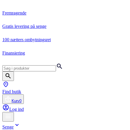
Fremragende
Gratis levering på senge
100 nætters ombytningsret
Finansiering
Find butik
Kurv
0
Log ind
Senge