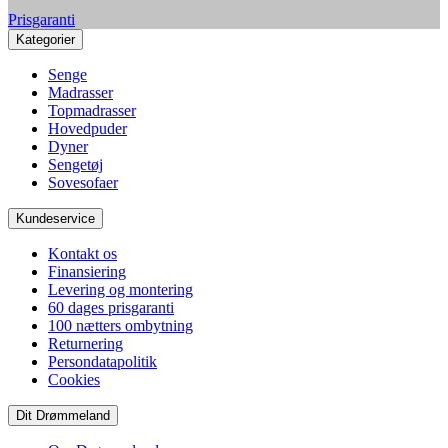
Prisgaranti
Kategorier
Senge
Madrasser
Topmadrasser
Hovedpuder
Dyner
Sengetøj
Sovesofaer
Kundeservice
Kontakt os
Finansiering
Levering og montering
60 dages prisgaranti
100 nætters ombytning
Returnering
Persondatapolitik
Cookies
Dit Drømmeland