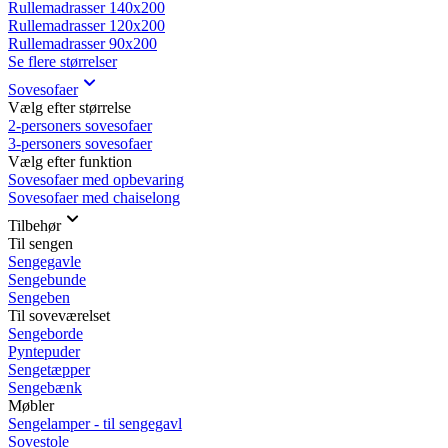
Rullemadrasser 140x200
Rullemadrasser 120x200
Rullemadrasser 90x200
Se flere størrelser
Sovesofaer
Vælg efter størrelse
2-personers sovesofaer
3-personers sovesofaer
Vælg efter funktion
Sovesofaer med opbevaring
Sovesofaer med chaiselong
Tilbehør
Til sengen
Sengegavle
Sengebunde
Sengeben
Til soveværelset
Sengeborde
Pyntepuder
Sengetæpper
Sengebænk
Møbler
Sengelamper - til sengegavl
Sovestole