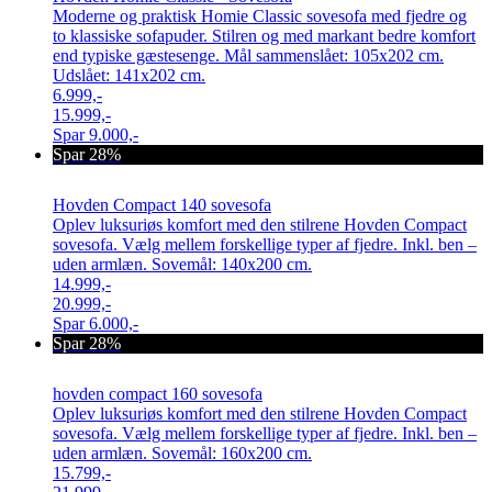
Moderne og praktisk Homie Classic sovesofa med fjedre og
to klassiske sofapuder. Stilren og med markant bedre komfort
end typiske gæstesenge. Mål sammenslået: 105x202 cm.
Udslået: 141x202 cm.
6.999,-
15.999,-
Spar
9.000,-
Spar 28%
Hovden Compact 140 sovesofa
Oplev luksuriøs komfort med den stilrene Hovden Compact
sovesofa. Vælg mellem forskellige typer af fjedre. Inkl. ben –
uden armlæn. Sovemål: 140x200 cm.
14.999,-
20.999,-
Spar
6.000,-
Spar 28%
hovden compact 160 sovesofa
Oplev luksuriøs komfort med den stilrene Hovden Compact
sovesofa. Vælg mellem forskellige typer af fjedre. Inkl. ben –
uden armlæn. Sovemål: 160x200 cm.
15.799,-