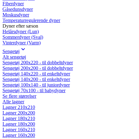
Fiberdyner
Gåsedunsdyner
Moskusdyner
Temperaturregulerende dyner
Dyner efter sæson
Helårsdyner (Lun)
Sommerdyner (Sval)
Vinterdyner (Varm)
Sengetøj
Alt sengetøj
Sengetøj 200x220 - til dobbeltdyner
Sengetøj 200x200 - til dobbeltdyner
Sengetøj 140x220 - til enkeltdyner
Sengetøj 140x200 - til enkeltdyner
Sengetøj 100x140 - til juniordyner
Sengetøj 70x100 - til babydyner
Se flere størrelser
Alle lagner
Lagner 210x210
Lagner 200x200
Lagner 180x210
Lagner 180x200
Lagner 160x210
Lagner 160x200