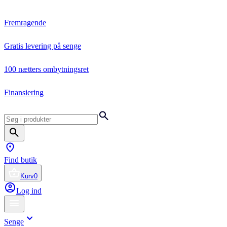
Fremragende
Gratis levering på senge
100 nætters ombytningsret
Finansiering
Find butik
Kurv
0
Log ind
Senge