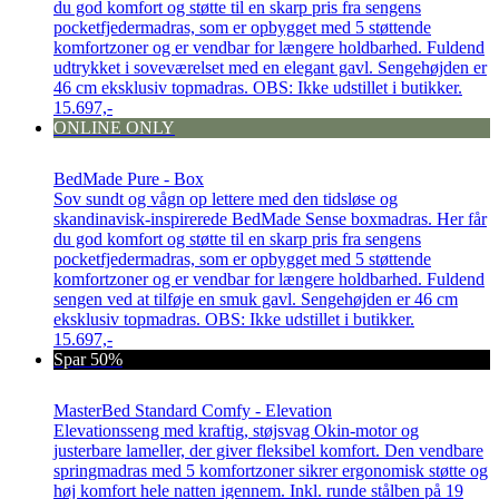
du god komfort og støtte til en skarp pris fra sengens
pocketfjedermadras, som er opbygget med 5 støttende
komfortzoner og er vendbar for længere holdbarhed. Fuldend
udtrykket i soveværelset med en elegant gavl. Sengehøjden er
46 cm eksklusiv topmadras. OBS: Ikke udstillet i butikker.
15.697,-
ONLINE ONLY
BedMade Pure - Box
Sov sundt og vågn op lettere med den tidsløse og
skandinavisk-inspirerede BedMade Sense boxmadras. Her får
du god komfort og støtte til en skarp pris fra sengens
pocketfjedermadras, som er opbygget med 5 støttende
komfortzoner og er vendbar for længere holdbarhed. Fuldend
sengen ved at tilføje en smuk gavl. Sengehøjden er 46 cm
eksklusiv topmadras. OBS: Ikke udstillet i butikker.
15.697,-
Spar 50%
MasterBed Standard Comfy - Elevation
Elevationsseng med kraftig, støjsvag Okin-motor og
justerbare lameller, der giver fleksibel komfort. Den vendbare
springmadras med 5 komfortzoner sikrer ergonomisk støtte og
høj komfort hele natten igennem. Inkl. runde stålben på 19