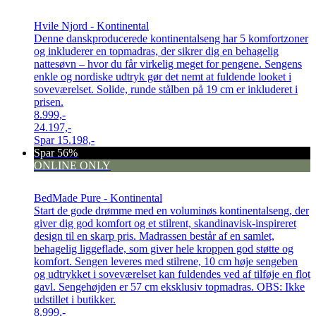
Hvile Njord - Kontinental
Denne danskproducerede kontinentalseng har 5 komfortzoner
og inkluderer en topmadras, der sikrer dig en behagelig
nattesøvn – hvor du får virkelig meget for pengene. Sengens
enkle og nordiske udtryk gør det nemt at fuldende looket i
soveværelset. Solide, runde stålben på 19 cm er inkluderet i
prisen.
8.999,-
24.197,-
Spar
15.198,-
Spar 56%
ONLINE ONLY
BedMade Pure - Kontinental
Start de gode drømme med en voluminøs kontinentalseng, der
giver dig god komfort og et stilrent, skandinavisk-inspireret
design til en skarp pris. Madrassen består af en samlet,
behagelig liggeflade, som giver hele kroppen god støtte og
komfort. Sengen leveres med stilrene, 10 cm høje sengeben
og udtrykket i soveværelset kan fuldendes ved af tilføje en flot
gavl. Sengehøjden er 57 cm eksklusiv topmadras. OBS: Ikke
udstillet i butikker.
8.999,-