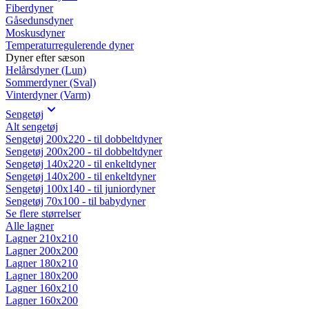
Fiberdyner
Gåsedunsdyner
Moskusdyner
Temperaturregulerende dyner
Dyner efter sæson
Helårsdyner (Lun)
Sommerdyner (Sval)
Vinterdyner (Varm)
Sengetøj
Alt sengetøj
Sengetøj 200x220 - til dobbeltdyner
Sengetøj 200x200 - til dobbeltdyner
Sengetøj 140x220 - til enkeltdyner
Sengetøj 140x200 - til enkeltdyner
Sengetøj 100x140 - til juniordyner
Sengetøj 70x100 - til babydyner
Se flere størrelser
Alle lagner
Lagner 210x210
Lagner 200x200
Lagner 180x210
Lagner 180x200
Lagner 160x210
Lagner 160x200