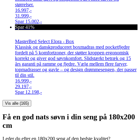
størrelser.
16.997,-
31.999,-
Spar
15.002,-
Spar 41%
MasterBed Select Elora - Box
Klassisk og danskproduceret boxmadras med pocketfjedre
fordelt på 5 komfortzoner, der støtter kroppen ergonomisk
korrekt og giver god søvnkomfort. Slidstærkt betræk og 15
års garanti på ramme og fjedre. Vælg mellem flere farver,
topmadrasser og gavle – og design drømmesengen, der passer
til din stil.
16.999,-
29.197,-
Spar
12.198,-
Vis alle (
165
)
Få en god nats søvn i din seng på 180x200
cm
Leder du efter en 180x200 seng af den bedste kvalitet?