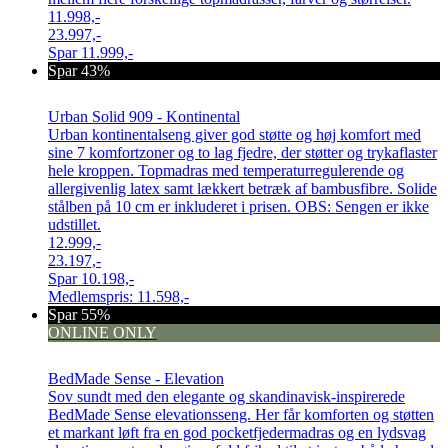
11.998,-
23.997,-
Spar
11.999,-
Spar 43%
Urban Solid 909 - Kontinental
Urban kontinentalseng giver god støtte og høj komfort med
sine 7 komfortzoner og to lag fjedre, der støtter og trykaflaster
hele kroppen. Topmadras med temperaturregulerende og
allergivenlig latex samt lækkert betræk af bambusfibre. Solide
stålben på 10 cm er inkluderet i prisen. OBS: Sengen er ikke
udstillet.
12.999,-
23.197,-
Spar
10.198,-
Medlemspris:
11.598,-
Spar 55%
ONLINE ONLY
BedMade Sense - Elevation
Sov sundt med den elegante og skandinavisk-inspirerede
BedMade Sense elevationsseng. Her får komforten og støtten
et markant løft fra en god pocketfjedermadras og en lydsvag