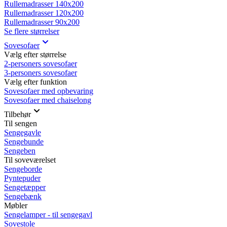
Rullemadrasser 140x200
Rullemadrasser 120x200
Rullemadrasser 90x200
Se flere størrelser
Sovesofaer
Vælg efter størrelse
2-personers sovesofaer
3-personers sovesofaer
Vælg efter funktion
Sovesofaer med opbevaring
Sovesofaer med chaiselong
Tilbehør
Til sengen
Sengegavle
Sengebunde
Sengeben
Til soveværelset
Sengeborde
Pyntepuder
Sengetæpper
Sengebænk
Møbler
Sengelamper - til sengegavl
Sovestole