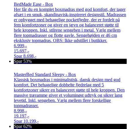
BedMade Ease - Box
Her får du en komplet boxmadras med god komfort, der tager
afsæt i en smuk, skandinavisk-inspireret designstil. Madrassen
er opbygget med behagelige pocketfjedre, der er fordelt på
fem komfortzoner og giver en jævn og balanceret støtte til
hele kroppen. Inkl. stilrene sengeben i metal. Vælg mellem
flere topmadrasser og flotte gavle. Sengehøjden er 46 cm
eksklusiv topmadras. OBS: Ikke udstillet i butikker.
6.999,-
15.697,-
Spar
8.698,-
Spar 53%
MasterBed Standard Sleepy - Box
Klassisk boxmadras i minimalistisk, dansk design med god
komfort. Det behagelige dobbelte fjedrelag med 5
komfortzoner sikrer en balanceret støtte til hele kroppen. Den
massive træramme giver et voluminøst udtryk og sikrer lang
levetid. Inkl. sengeben. Vælg mellem flere forskellige
topmadrasser.
8.998,-
19.197,-
Spar
10.199,-
Spar 62%