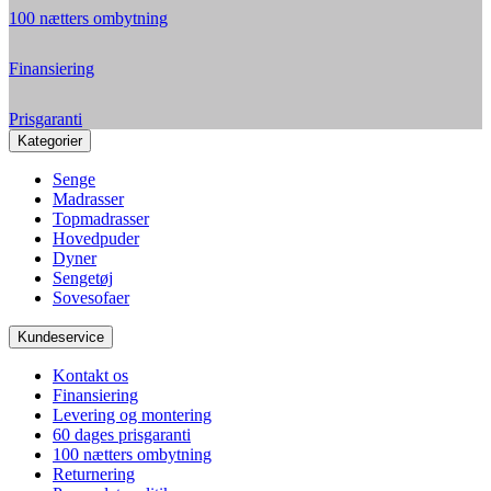
100 nætters ombytning
Finansiering
Prisgaranti
Kategorier
Senge
Madrasser
Topmadrasser
Hovedpuder
Dyner
Sengetøj
Sovesofaer
Kundeservice
Kontakt os
Finansiering
Levering og montering
60 dages prisgaranti
100 nætters ombytning
Returnering