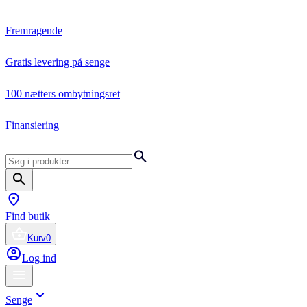
Fremragende
Gratis levering på senge
100 nætters ombytningsret
Finansiering
Find butik
Kurv
0
Log ind
Senge