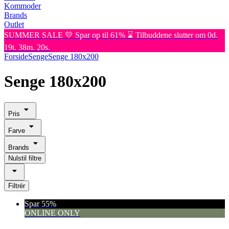
Kommoder
Brands
Outlet
SUMMER SALE 💛 Spar op til 61% ⌛ Tilbuddene slutter om 0d.
19t. 38m. 20s.
Forside
Senge
Senge 180x200
Senge 180x200
Pris
Farve
Brands
Nulstil filtre
Filtrér
Spar 55%
ONLINE ONLY