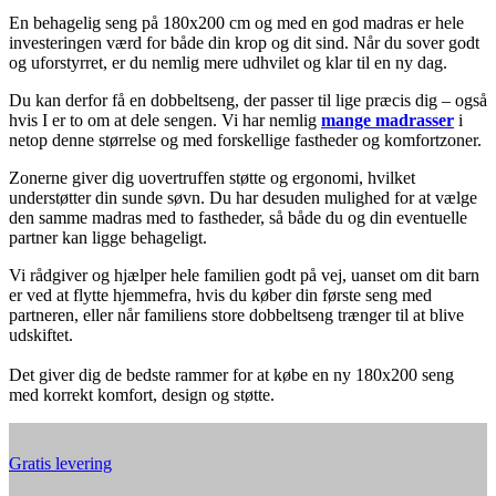
En behagelig seng på 180x200 cm og med en god madras er hele
investeringen værd for både din krop og dit sind. Når du sover godt
og uforstyrret, er du nemlig mere udhvilet og klar til en ny dag.
Du kan derfor få en dobbeltseng, der passer til lige præcis dig – også
hvis I er to om at dele sengen. Vi har nemlig
mange madrasser
i
netop denne størrelse og med forskellige fastheder og komfortzoner.
Zonerne giver dig uovertruffen støtte og ergonomi, hvilket
understøtter din sunde søvn. Du har desuden mulighed for at vælge
den samme madras med to fastheder, så både du og din eventuelle
partner kan ligge behageligt.
Vi rådgiver og hjælper hele familien godt på vej, uanset om dit barn
er ved at flytte hjemmefra, hvis du køber din første seng med
partneren, eller når familiens store dobbeltseng trænger til at blive
udskiftet.
Det giver dig de bedste rammer for at købe en ny 180x200 seng
med korrekt komfort, design og støtte.
Gratis levering