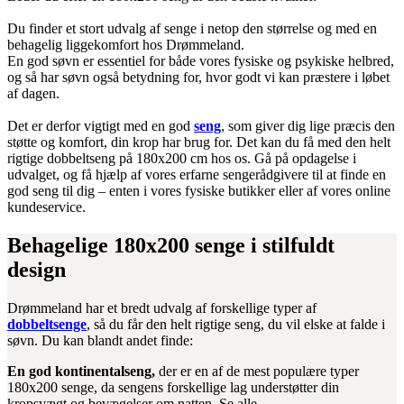
Du finder et stort udvalg af senge i netop den størrelse og med en
behagelig liggekomfort hos Drømmeland.
En god søvn er essentiel for både vores fysiske og psykiske helbred,
og så har søvn også betydning for, hvor godt vi kan præstere i løbet
af dagen.
Det er derfor vigtigt med en god
seng
, som giver dig lige præcis den
støtte og komfort, din krop har brug for. Det kan du få med den helt
rigtige dobbeltseng på 180x200 cm hos os. Gå på opdagelse i
udvalget, og få hjælp af vores erfarne sengerådgivere til at finde en
god seng til dig – enten i vores fysiske butikker eller af vores online
kundeservice.
Behagelige 180x200 senge i stilfuldt
design
Drømmeland har et bredt udvalg af forskellige typer af
dobbeltsenge
, så du får den helt rigtige seng, du vil elske at falde i
søvn. Du kan blandt andet finde:
En god kontinentalseng,
der er en af de mest populære typer
180x200 senge, da sengens forskellige lag understøtter din
kropsvægt og bevægelser om natten. Se alle