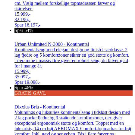
cm. Vælg mellem forskellige topmadrasser, farver og
størrelser.
15.999,-
32.196,-
Spar
16.197,-
Spar 54%
Urban Unlimited N-3000 - Kontinental
Kontinentalseng med elegant design og finish i særklasse. 2
lag fjedre og 5 komfortzoner sikrer en god støtte og komfort.
Træramme i massivt træ giver en robust seng, du bliver glad
for i mange år.
15.999,-
35.097,-
Spar
19.098,-
Spar 46%
GRATIS GAVL
Dixxius Bria - Kontinental
Voluminøs og luksuriøs kontinentalseng i tidsløst design med
2 lag pocketfjedre og 9 støttende komfortzoner, der giver
exceptionel ergonomisk støtte og komfort. Toppet med en
luksuriøs, 14 cm høj AEROMAX Comfort-topmadras for høj
komfort. Inkl. gavl og sengeben. Fås i flere farver og