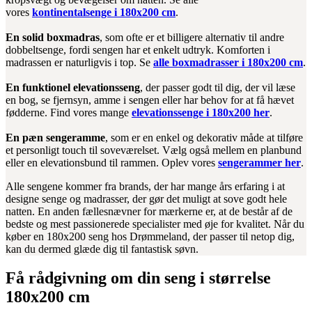
vores
kontinentalsenge i 180x200 cm
.
En solid boxmadras
, som ofte er et billigere alternativ til andre
dobbeltsenge, fordi sengen har et enkelt udtryk. Komforten i
madrassen er naturligvis i top. Se
alle boxmadrasser i 180x200 cm
.
En funktionel elevationsseng
, der passer godt til dig, der vil læse
en bog, se fjernsyn, amme i sengen eller har behov for at få hævet
fødderne. Find vores mange
elevationssenge i 180x200 her
.
En pæn sengeramme
, som er en enkel og dekorativ måde at tilføre
et personligt touch til soveværelset. Vælg også mellem en planbund
eller en elevationsbund til rammen. Oplev vores
sengerammer her
.
Alle sengene kommer fra brands, der har mange års erfaring i at
designe senge og madrasser, der gør det muligt at sove godt hele
natten. En anden fællesnævner for mærkerne er, at de består af de
bedste og mest passionerede specialister med øje for kvalitet. Når du
køber en 180x200 seng hos Drømmeland, der passer til netop dig,
kan du dermed glæde dig til fantastisk søvn.
Få rådgivning om din seng i størrelse
180x200 cm