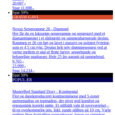
20.697,-
Spar
11.698,-
Spar 59%
GRATIS GAVL
Nexus Sengeramme 26 - Diamond
Her får du en luksuriøs sengeramme og sengegavl med et
diamantmønster i et slidstærkt og sammenhængende design.
Rammen er 26 cm høj og lavet i massivt og polstret fyrretræ,
som er 4,5 cm tykt. Design helt selv drømmesengen ved at
vælge mellem et utal af flotte farver, sengebunde og
behagelige madrasser. Hele 25 års garanti på rammebrud.
9.765,-
23.999,-
Spar
14.234,-
Spar 50%
POPULÆR
MasterBed Standard Dozy - Kontinental
Flot og danskproduceret kontinentalseng med 5-zonet
springmadras og topmadras, der giver god komfort og
ergonomisk korrekt støtte. Et stilfuldt valg til soveværelset –
til en overkommelig pris. Inkl. runde stålben på 10 cm. Vælg
mellem flere forskellige topmadrasser, farver og størrelser.