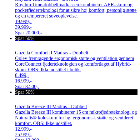
Rhythm Time-dobbeltmadrassen kombinerer AER-skum og
pocketfjederteknologi for at sikre høj komfort, personlig støtte
og en tempereret soveoplevelse.
19.999,-
39.999,-
Spar
20.000,-
Spar 50%
Gazella Comfort II Madras - Dobbelt
Oplev fremragende ergonomisk støtte og ventilation gennem
CoreConnect fjederteknologien og komfortlaget af Hybrid-
skum. OBS: Ikke udstillet i butik.
8.499,-
16.999,-
Spar
8.500,-
Spar 50%
Gazella Breeze III Madras - Dobbelt
Gazella Breeze III kombinerer 15 cm mikrofjedreteknologi og
Naturalis® koldskum for høj ergonomisk støtte og ventileret
komfort. OBS: Ikke udstillet.
12.999,-
25.999,-