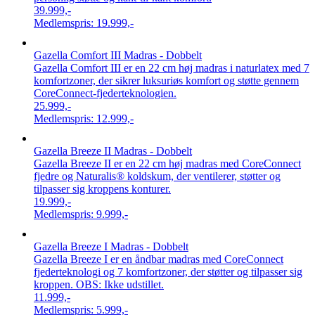
39.999,-
Medlemspris:
19.999,-
Gazella Comfort III Madras - Dobbelt
Gazella Comfort III er en 22 cm høj madras i naturlatex med 7
komfortzoner, der sikrer luksuriøs komfort og støtte gennem
CoreConnect-fjederteknologien.
25.999,-
Medlemspris:
12.999,-
Gazella Breeze II Madras - Dobbelt
Gazella Breeze II er en 22 cm høj madras med CoreConnect
fjedre og Naturalis® koldskum, der ventilerer, støtter og
tilpasser sig kroppens konturer.
19.999,-
Medlemspris:
9.999,-
Gazella Breeze I Madras - Dobbelt
Gazella Breeze I er en åndbar madras med CoreConnect
fjederteknologi og 7 komfortzoner, der støtter og tilpasser sig
kroppen. OBS: Ikke udstillet.
11.999,-
Medlemspris:
5.999,-