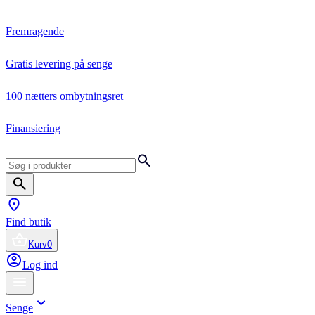
Fremragende
Gratis levering på senge
100 nætters ombytningsret
Finansiering
Find butik
Kurv
0
Log ind
Senge