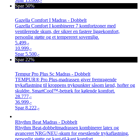
Spar
13.000,-
Spar 50%
Gazella Comfort I Madras - Dobbelt
Gazella Comfort I kombinerer 7 komfortzoner med
ventilerende skum, der sikrer en fastere liggekomfort,
personlig støtte og et tempereret sovemiljø.
5.499,-
10.999,-
Spar
5.500,-
Spar 22%
Tempur Pro Plus Sc Madras - Dobbelt
TEMPUR® Pro Plus-madrassen giver fremragende
trykaflastning til kroppens trykpunkter såsom lænd, hofter og
skuldre. SmartCool™-betræk for kølende komfort.
28.777,-
36.999,-
Spar
8.222,-
Rhythm Beat Madras - Dobbelt
Rhythm Beat-dobbeltmadrassen kombinerer latex og
avanceret NRG/NEU-skum for enestående trykaflastning,
personlig støtte og kant-til-kant komfort.