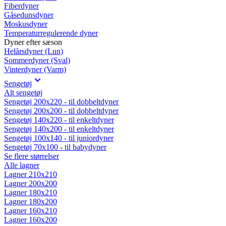
Fiberdyner
Gåsedunsdyner
Moskusdyner
Temperaturregulerende dyner
Dyner efter sæson
Helårsdyner (Lun)
Sommerdyner (Sval)
Vinterdyner (Varm)
Sengetøj
Alt sengetøj
Sengetøj 200x220 - til dobbeltdyner
Sengetøj 200x200 - til dobbeltdyner
Sengetøj 140x220 - til enkeltdyner
Sengetøj 140x200 - til enkeltdyner
Sengetøj 100x140 - til juniordyner
Sengetøj 70x100 - til babydyner
Se flere størrelser
Alle lagner
Lagner 210x210
Lagner 200x200
Lagner 180x210
Lagner 180x200
Lagner 160x210
Lagner 160x200