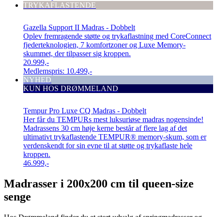
TRYKAFLASTENDE
Gazella Support II Madras - Dobbelt
Oplev fremragende støtte og trykaflastning med CoreConnect
fjederteknologien, 7 komfortzoner og Luxe Memory-
skummet, der tilpasser sig kroppen.
20.999,-
Medlemspris:
10.499,-
NYHED
KUN HOS DRØMMELAND
Tempur Pro Luxe CQ Madras - Dobbelt
Her får du TEMPURs mest luksuriøse madras nogensinde!
Madrassens 30 cm høje kerne består af flere lag af det
ultimativt trykaflastende TEMPUR® memory-skum, som er
verdenskendt for sin evne til at støtte og trykaflaste hele
kroppen.
46.999,-
Madrasser i 200x200 cm til queen-size
senge