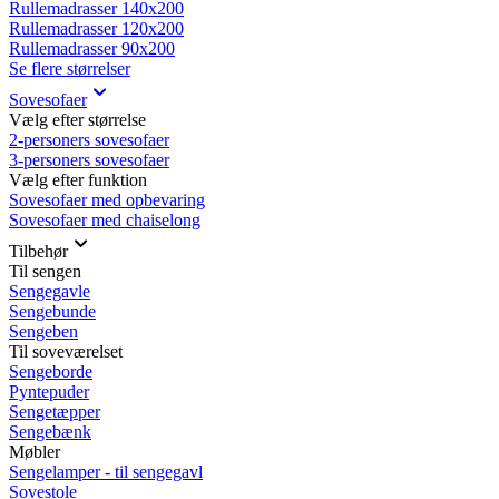
Rullemadrasser 140x200
Rullemadrasser 120x200
Rullemadrasser 90x200
Se flere størrelser
Sovesofaer
Vælg efter størrelse
2-personers sovesofaer
3-personers sovesofaer
Vælg efter funktion
Sovesofaer med opbevaring
Sovesofaer med chaiselong
Tilbehør
Til sengen
Sengegavle
Sengebunde
Sengeben
Til soveværelset
Sengeborde
Pyntepuder
Sengetæpper
Sengebænk
Møbler
Sengelamper - til sengegavl
Sovestole