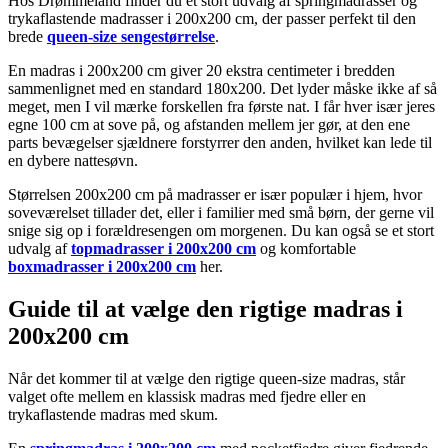
Hos Drømmeland finder du et stort udvalg af springmadrasser og
trykaflastende madrasser i 200x200 cm, der passer perfekt til den
brede
queen-size sengestørrelse
.
En madras i 200x200 cm giver 20 ekstra centimeter i bredden
sammenlignet med en standard 180x200. Det lyder måske ikke af så
meget, men I vil mærke forskellen fra første nat. I får hver især jeres
egne 100 cm at sove på, og afstanden mellem jer gør, at den ene
parts bevægelser sjældnere forstyrrer den anden, hvilket kan lede til
en dybere nattesøvn.
Størrelsen 200x200 cm på madrasser er især populær i hjem, hvor
soveværelset tillader det, eller i familier med små børn, der gerne vil
snige sig op i forældresengen om morgenen. Du kan også se et stort
udvalg af
topmadrasser i 200x200 cm
og komfortable
boxmadrasser i 200x200 cm
her.
Guide til at vælge den rigtige madras i
200x200 cm
Når det kommer til at vælge den rigtige queen-size madras, står
valget ofte mellem en klassisk madras med fjedre eller en
trykaflastende madras med skum.