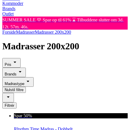
Kommoder
Brands
Outlet
SUMMER SALE 💛 Spar op til 61% ⌛ Tilbuddene slutter om 3d.
12t. 57m. 46s.
Forside
Madrasser
Madrasser 200x200
Madrasser 200x200
Pris
Brands
Madrastype
Nulstil filtre
Filtrér
Spar 50%
Rhythm Time Madras - Dobbelt