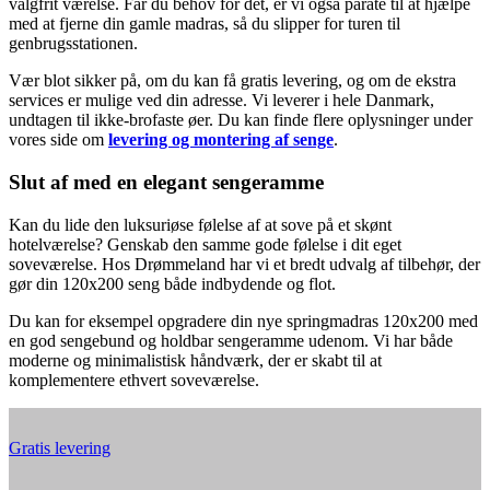
valgfrit værelse. Får du behov for det, er vi også parate til at hjælpe
med at fjerne din gamle madras, så du slipper for turen til
genbrugsstationen.
Vær blot sikker på, om du kan få gratis levering, og om de ekstra
services er mulige ved din adresse. Vi leverer i hele Danmark,
undtagen til ikke-brofaste øer. Du kan finde flere oplysninger under
vores side om
levering og montering af senge
.
Slut af med en elegant sengeramme
Kan du lide den luksuriøse følelse af at sove på et skønt
hotelværelse? Genskab den samme gode følelse i dit eget
soveværelse. Hos Drømmeland har vi et bredt udvalg af tilbehør, der
gør din 120x200 seng både indbydende og flot.
Du kan for eksempel opgradere din nye springmadras 120x200 med
en god sengebund og holdbar sengeramme udenom. Vi har både
moderne og minimalistisk håndværk, der er skabt til at
komplementere ethvert soveværelse.
Gratis levering