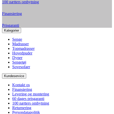
100 nætters ombytning
Finansiering
Prisgaranti
Kategorier
Senge
Madrasser
Topmadrasser
Hovedpuder
Dyner
Sengetøj
Sovesofaer
Kundeservice
Kontakt os
Finansiering
Levering og montering
60 dages prisgaranti
100 nætters ombytning
Returnering
Persondatapolitik