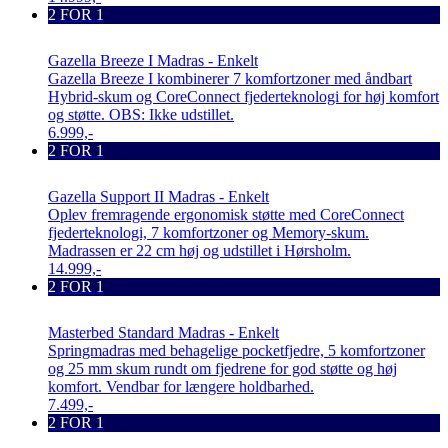
2 FOR 1
Gazella Breeze I Madras - Enkelt
Gazella Breeze I kombinerer 7 komfortzoner med åndbart
Hybrid-skum og CoreConnect fjederteknologi for høj komfort
og støtte. OBS: Ikke udstillet.
6.999,-
2 FOR 1
Gazella Support II Madras - Enkelt
Oplev fremragende ergonomisk støtte med CoreConnect
fjederteknologi, 7 komfortzoner og Memory-skum.
Madrassen er 22 cm høj og udstillet i Hørsholm.
14.999,-
2 FOR 1
Masterbed Standard Madras - Enkelt
Springmadras med behagelige pocketfjedre, 5 komfortzoner
og 25 mm skum rundt om fjedrene for god støtte og høj
komfort. Vendbar for længere holdbarhed.
7.499,-
2 FOR 1