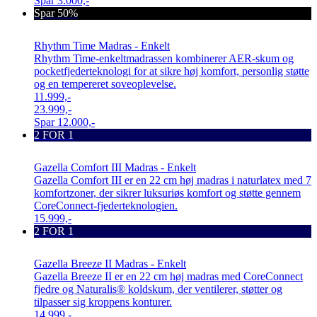
Spar
3.000,-
Spar 50%
Rhythm Time Madras - Enkelt
Rhythm Time-enkeltmadrassen kombinerer AER-skum og
pocketfjederteknologi for at sikre høj komfort, personlig støtte
og en tempereret soveoplevelse.
11.999,-
23.999,-
Spar
12.000,-
2 FOR 1
Gazella Comfort III Madras - Enkelt
Gazella Comfort III er en 22 cm høj madras i naturlatex med 7
komfortzoner, der sikrer luksuriøs komfort og støtte gennem
CoreConnect-fjederteknologien.
15.999,-
2 FOR 1
Gazella Breeze II Madras - Enkelt
Gazella Breeze II er en 22 cm høj madras med CoreConnect
fjedre og Naturalis® koldskum, der ventilerer, støtter og
tilpasser sig kroppens konturer.
14.999,-