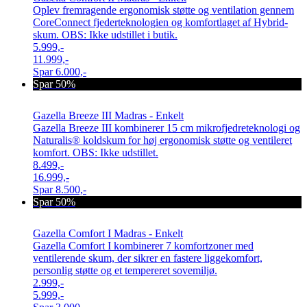
Oplev fremragende ergonomisk støtte og ventilation gennem
CoreConnect fjederteknologien og komfortlaget af Hybrid-
skum. OBS: Ikke udstillet i butik.
5.999,-
11.999,-
Spar
6.000,-
Spar 50%
Gazella Breeze III Madras - Enkelt
Gazella Breeze III kombinerer 15 cm mikrofjedreteknologi og
Naturalis® koldskum for høj ergonomisk støtte og ventileret
komfort. OBS: Ikke udstillet.
8.499,-
16.999,-
Spar
8.500,-
Spar 50%
Gazella Comfort I Madras - Enkelt
Gazella Comfort I kombinerer 7 komfortzoner med
ventilerende skum, der sikrer en fastere liggekomfort,
personlig støtte og et tempereret sovemiljø.
2.999,-
5.999,-