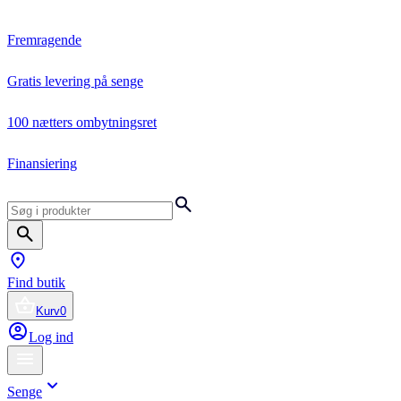
Fremragende
Gratis levering på senge
100 nætters ombytningsret
Finansiering
Find butik
Kurv
0
Log ind
Senge