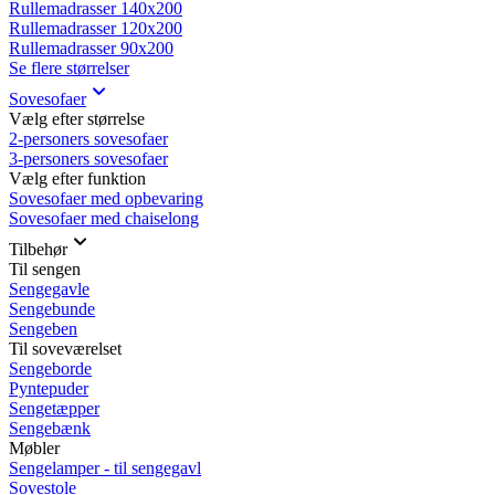
Rullemadrasser 140x200
Rullemadrasser 120x200
Rullemadrasser 90x200
Se flere størrelser
Sovesofaer
Vælg efter størrelse
2-personers sovesofaer
3-personers sovesofaer
Vælg efter funktion
Sovesofaer med opbevaring
Sovesofaer med chaiselong
Tilbehør
Til sengen
Sengegavle
Sengebunde
Sengeben
Til soveværelset
Sengeborde
Pyntepuder
Sengetæpper
Sengebænk
Møbler
Sengelamper - til sengegavl
Sovestole