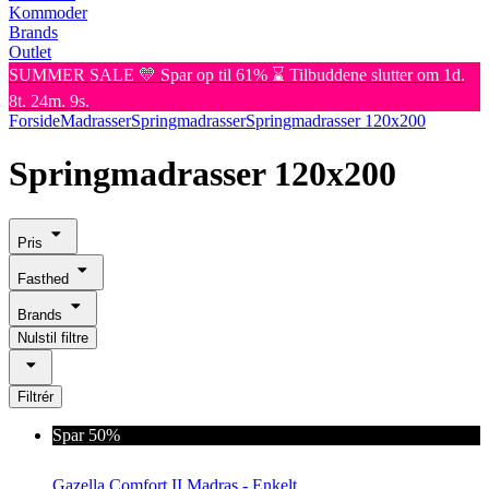
Kommoder
Brands
Outlet
SUMMER SALE 💛 Spar op til 61% ⌛ Tilbuddene slutter om 1d.
8t. 24m. 9s.
Forside
Madrasser
Springmadrasser
Springmadrasser 120x200
Springmadrasser 120x200
Pris
Fasthed
Brands
Nulstil filtre
Filtrér
Spar 50%
Gazella Comfort II Madras - Enkelt