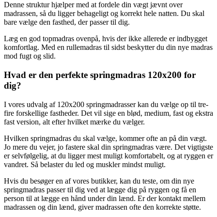
Denne struktur hjælper med at fordele din vægt jævnt over
madrassen, så du ligger behageligt og korrekt hele natten. Du skal
bare vælge den fasthed, der passer til dig.
Læg en god topmadras ovenpå, hvis der ikke allerede er indbygget
komfortlag. Med en rullemadras til sidst beskytter du din nye madras
mod fugt og slid.
Hvad er den perfekte springmadras 120x200 for
dig?
I vores udvalg af 120x200 springmadrasser kan du vælge op til tre-
fire forskellige fastheder. Det vil sige en blød, medium, fast og ekstra
fast version, alt efter hvilket mærke du vælger.
Hvilken springmadras du skal vælge, kommer ofte an på din vægt.
Jo mere du vejer, jo fastere skal din springmadras være. Det vigtigste
er selvfølgelig, at du ligger mest muligt komfortabelt, og at ryggen er
vandret. Så belaster du led og muskler mindst muligt.
Hvis du besøger en af vores butikker, kan du teste, om din nye
springmadras passer til dig ved at lægge dig på ryggen og få en
person til at lægge en hånd under din lænd. Er der kontakt mellem
madrassen og din lænd, giver madrassen ofte den korrekte støtte.