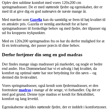
Oplev den sublime komfort med vores 120x200 cm
springmadrasser. De er med støttende fjedre og egenskaber, der er
med til at give dig en god nattesøvn de næste mange år.
Med mærker som
Gazella
kan du samtidig se frem til høj kvalitet til
en attraktiv pris. Gazella er nemlig anerkendt for at have
springmadrasser til forskellige behov og med fjedre, der tilpasser sig
ud fra kroppens trykpunkter.
Med en 120x200 springmadras fra os har du derfor mulighed for at
få en trekvartseng, der passer præcis til dine behov.
Derfor fortjener din seng en god madras
Der findes mange slags madrasser på markedet, og nogle er bedre
end andre. Hos Drømmeland har vi et udvalg i høj kvalitet, da
komfort og optimal støtte har stor betydning for din søvn – og
dermed din livskvalitet.
Vores springmadrasser, også kendt som fjedermadrasser, er den
foretrukne
madras
i mange af de senge, vi forhandler. Og det er
med god grund. Denne type madras er kendt for fleksibilitet,
komfort og lang levetid.
Egenskaberne skyldes støttende fjedre, der er inddelt i komfortzoner.