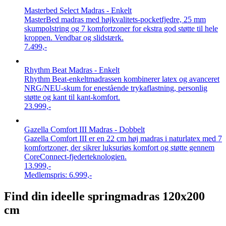
Masterbed Select Madras - Enkelt
MasterBed madras med højkvalitets-pocketfjedre, 25 mm
skumpolstring og 7 komfortzoner for ekstra god støtte til hele
kroppen. Vendbar og slidstærk.
7.499,-
Rhythm Beat Madras - Enkelt
Rhythm Beat-enkeltmadrassen kombinerer latex og avanceret
NRG/NEU-skum for enestående trykaflastning, personlig
støtte og kant til kant-komfort.
23.999,-
Gazella Comfort III Madras - Dobbelt
Gazella Comfort III er en 22 cm høj madras i naturlatex med 7
komfortzoner, der sikrer luksuriøs komfort og støtte gennem
CoreConnect-fjederteknologien.
13.999,-
Medlemspris:
6.999,-
Find din ideelle springmadras 120x200
cm