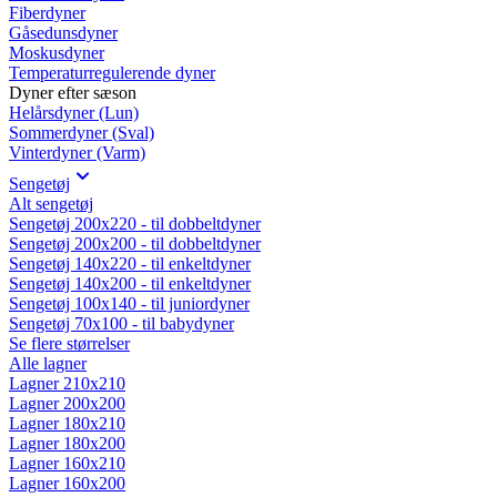
Fiberdyner
Gåsedunsdyner
Moskusdyner
Temperaturregulerende dyner
Dyner efter sæson
Helårsdyner (Lun)
Sommerdyner (Sval)
Vinterdyner (Varm)
Sengetøj
Alt sengetøj
Sengetøj 200x220 - til dobbeltdyner
Sengetøj 200x200 - til dobbeltdyner
Sengetøj 140x220 - til enkeltdyner
Sengetøj 140x200 - til enkeltdyner
Sengetøj 100x140 - til juniordyner
Sengetøj 70x100 - til babydyner
Se flere størrelser
Alle lagner
Lagner 210x210
Lagner 200x200
Lagner 180x210
Lagner 180x200
Lagner 160x210
Lagner 160x200