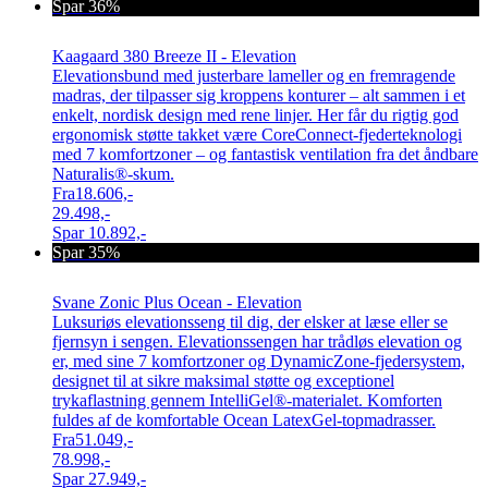
Spar 36%
Kaagaard 380 Breeze II - Elevation
Elevationsbund med justerbare lameller og en fremragende
madras, der tilpasser sig kroppens konturer – alt sammen i et
enkelt, nordisk design med rene linjer. Her får du rigtig god
ergonomisk støtte takket være CoreConnect-fjederteknologi
med 7 komfortzoner – og fantastisk ventilation fra det åndbare
Naturalis®-skum.
Fra
18.606,-
29.498,-
Spar
10.892,-
Spar 35%
Svane Zonic Plus Ocean - Elevation
Luksuriøs elevationsseng til dig, der elsker at læse eller se
fjernsyn i sengen. Elevationssengen har trådløs elevation og
er, med sine 7 komfortzoner og DynamicZone-fjedersystem,
designet til at sikre maksimal støtte og exceptionel
trykaflastning gennem IntelliGel®-materialet. Komforten
fuldes af de komfortable Ocean LatexGel-topmadrasser.
Fra
51.049,-
78.998,-
Spar
27.949,-