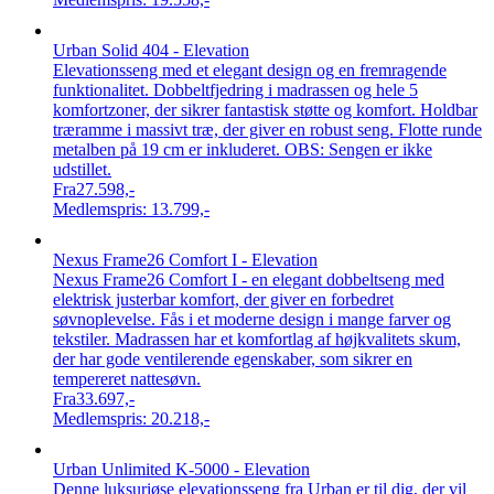
Urban Solid 404 - Elevation
Elevationsseng med et elegant design og en fremragende
funktionalitet. Dobbeltfjedring i madrassen og hele 5
komfortzoner, der sikrer fantastisk støtte og komfort. Holdbar
træramme i massivt træ, der giver en robust seng. Flotte runde
metalben på 19 cm er inkluderet. OBS: Sengen er ikke
udstillet.
Fra
27.598,-
Medlemspris:
13.799,-
Nexus Frame26 Comfort I - Elevation
Nexus Frame26 Comfort I - en elegant dobbeltseng med
elektrisk justerbar komfort, der giver en forbedret
søvnoplevelse. Fås i et moderne design i mange farver og
tekstiler. Madrassen har et komfortlag af højkvalitets skum,
der har gode ventilerende egenskaber, som sikrer en
tempereret nattesøvn.
Fra
33.697,-
Medlemspris:
20.218,-
Urban Unlimited K-5000 - Elevation
Denne luksuriøse elevationsseng fra Urban er til dig, der vil