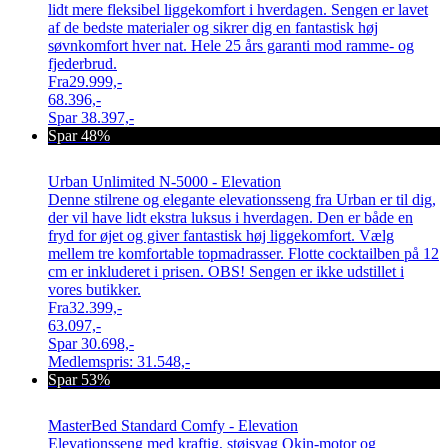
lidt mere fleksibel liggekomfort i hverdagen. Sengen er lavet
af de bedste materialer og sikrer dig en fantastisk høj
søvnkomfort hver nat. Hele 25 års garanti mod ramme- og
fjederbrud.
Fra
29.999,-
68.396,-
Spar
38.397,-
Spar 48%
Urban Unlimited N-5000 - Elevation
Denne stilrene og elegante elevationsseng fra Urban er til dig,
der vil have lidt ekstra luksus i hverdagen. Den er både en
fryd for øjet og giver fantastisk høj liggekomfort. Vælg
mellem tre komfortable topmadrasser. Flotte cocktailben på 12
cm er inkluderet i prisen. OBS! Sengen er ikke udstillet i
vores butikker.
Fra
32.399,-
63.097,-
Spar
30.698,-
Medlemspris:
31.548,-
Spar 53%
MasterBed Standard Comfy - Elevation
Elevationsseng med kraftig, støjsvag Okin-motor og