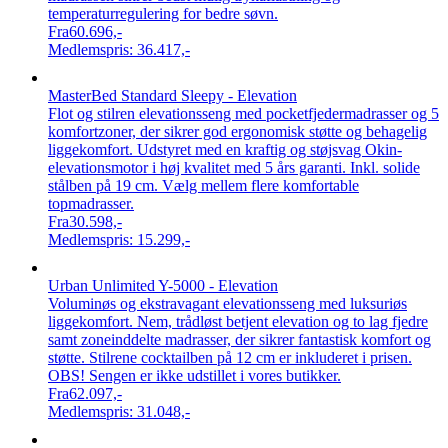
temperaturregulering for bedre søvn.
Fra
60.696,-
Medlemspris:
36.417,-
MasterBed Standard Sleepy - Elevation
Flot og stilren elevationsseng med pocketfjedermadrasser og 5
komfortzoner, der sikrer god ergonomisk støtte og behagelig
liggekomfort. Udstyret med en kraftig og støjsvag Okin-
elevationsmotor i høj kvalitet med 5 års garanti. Inkl. solide
stålben på 19 cm. Vælg mellem flere komfortable
topmadrasser.
Fra
30.598,-
Medlemspris:
15.299,-
Urban Unlimited Y-5000 - Elevation
Voluminøs og ekstravagant elevationsseng med luksuriøs
liggekomfort. Nem, trådløst betjent elevation og to lag fjedre
samt zoneinddelte madrasser, der sikrer fantastisk komfort og
støtte. Stilrene cocktailben på 12 cm er inkluderet i prisen.
OBS! Sengen er ikke udstillet i vores butikker.
Fra
62.097,-
Medlemspris:
31.048,-