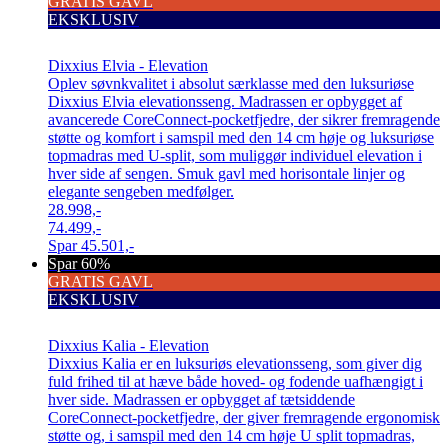
GRATIS GAVL
EKSKLUSIV
Dixxius Elvia - Elevation
Oplev søvnkvalitet i absolut særklasse med den luksuriøse
Dixxius Elvia elevationsseng. Madrassen er opbygget af
avancerede CoreConnect-pocketfjedre, der sikrer fremragende
støtte og komfort i samspil med den 14 cm høje og luksuriøse
topmadras med U-split, som muliggør individuel elevation i
hver side af sengen. Smuk gavl med horisontale linjer og
elegante sengeben medfølger.
28.998,-
74.499,-
Spar
45.501,-
Spar 60%
GRATIS GAVL
EKSKLUSIV
Dixxius Kalia - Elevation
Dixxius Kalia er en luksuriøs elevationsseng, som giver dig
fuld frihed til at hæve både hoved- og fodende uafhængigt i
hver side. Madrassen er opbygget af tætsiddende
CoreConnect-pocketfjedre, der giver fremragende ergonomisk
støtte og, i samspil med den 14 cm høje U split topmadras,