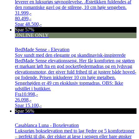
leverer en luksuriøs søvnoplevelse. Æstetikken fuldendes af
den romantiske gavl og de stilrene, 10 cm høje sengeben.
31.999,-
80.499,-
Spar
48.500,-
Spar 57%
ONLINE ONLY
BedMade Sense - Elevation
Sov sundt med den elegante og skandinavisk-inspirerede
BedMade Sense elevationsseng. Her får komforten og støtten
et markant løft fra en god pocketfjedermadras og en lydsvag
elevationsmotor, der giver fuld frihed til at justere både hoved-
og fodende. Prisen inkluderer 10 cm høje metalben.
Sengehøjden er 49 cm eksklusiv topmadras. OBS: Ikke
udstillet i butikker.
Fra
10.998,-
26.098,-
Spar
15.100,-
Spar 56%
Casablanca Luna - Boxelevation
Luksuriøs bokselevation med to lag fjedre og 5 komfortzoner
– perfekt til dig, der elsker at læse i sengen eller bare ønsker