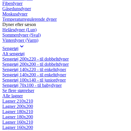
Fiberdyner
Gåsedunsdyner
Moskusdyner
Temperaturregulerende dyner
Dyner efter sæson
Helårsdyner (Lun)
Sommerdyner (Sval)
Vinterdyner (Varm)
Sengetøj
Alt sengetøj
Sengetøj 200x220 - til dobbeltdyner
Sengetøj 200x200 - til dobbeltdyner
Sengetøj 140x220 - til enkeltdyner
Sengetøj 140x200 - til enkeltdyner
Sengetøj 100x140 - til juniordyner
Sengetøj 70x100 - til babydyner
Se flere størrelser
Alle lagner
Lagner 210x210
Lagner 200x200
Lagner 180x210
Lagner 180x200
Lagner 160x210
Lagner 160x200