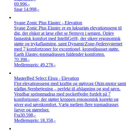
69.996,-
Spar
14.998,-
Svane Zonic Plus Elastec - Elevation
Svane Zonic Plus Elastec er en luksuriøs elevationsseng til
dig, der elsker at læse eller se fjernsyn i sengen. Oplev
fantastisk komfort med IntelliGel®, der sikrer ergonomisk
støtte og trykaflastning, samt DynamicZone-fjedersystemet
med 7 komfortzoner for exceptionel, kropstilpasset støtte.
Earth Elastec-topmadrassen fuldender komforten.
70.398,-
Medlemspris:
49.278,-
MasterBed Select Elora - Elevation
Flot elevationsseng med kraftig og støjsvag Okin-motor samt
trådløs fjernbetjening – perfekt til afslapning og god søvn.
Vendbar springmadras med pocketfjedre fordelt på 7
komfortzoner, der støtter kroppen ergonomisk korrekt og
giver god søvnkomfort. Vælg mellem flere topmadrasser,
farver og størrelser.
Fra
30.598,-
Medlemspris:
18.358,-