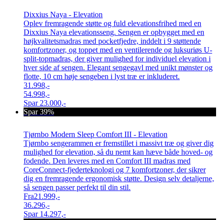
Dixxius Naya - Elevation
Oplev fremragende støtte og fuld elevationsfrihed med en
Dixxius Naya elevationsseng. Sengen er opbygget med en
højkvalitetsmadras med pocketfjedre, inddelt i 9 støttende
komfortzoner, og toppet med en ventilerende og luksuriøs U-
split-topmadras, der giver mulighed for individuel elevation i
hver side af sengen. Elegant sengegavl med unikt mønster og
flotte, 10 cm høje sengeben i lyst træ er inkluderet.
31.998,-
54.998,-
Spar
23.000,-
Spar 39%
Tjørnbo Modern Sleep Comfort III - Elevation
Tjørnbo sengerammen er fremstillet i massivt træ og giver dig
mulighed for elevation, så du nemt kan hæve både hoved- og
fodende. Den leveres med en Comfort III madras med
CoreConnect-fjederteknologi og 7 komfortzoner, der sikrer
dig en fremragende ergonomisk støtte. Design selv detaljerne,
så sengen passer perfekt til din stil.
Fra
21.999,-
36.296,-
Spar
14.297,-