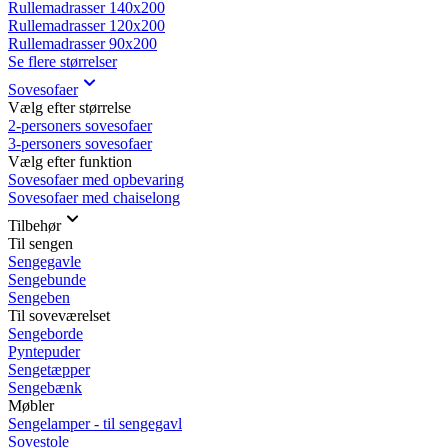
Rullemadrasser 140x200
Rullemadrasser 120x200
Rullemadrasser 90x200
Se flere størrelser
Sovesofaer
Vælg efter størrelse
2-personers sovesofaer
3-personers sovesofaer
Vælg efter funktion
Sovesofaer med opbevaring
Sovesofaer med chaiselong
Tilbehør
Til sengen
Sengegavle
Sengebunde
Sengeben
Til soveværelset
Sengeborde
Pyntepuder
Sengetæpper
Sengebænk
Møbler
Sengelamper - til sengegavl
Sovestole