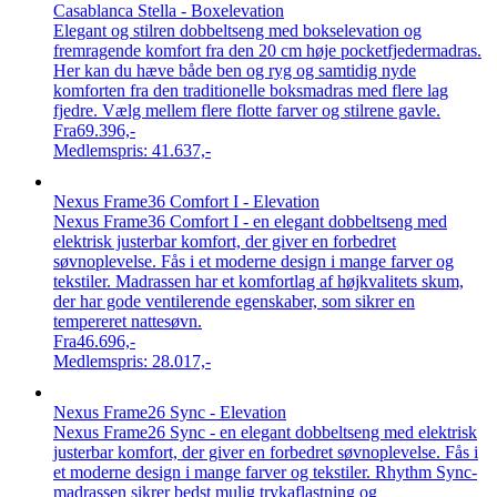
Casablanca Stella - Boxelevation
Elegant og stilren dobbeltseng med bokselevation og
fremragende komfort fra den 20 cm høje pocketfjedermadras.
Her kan du hæve både ben og ryg og samtidig nyde
komforten fra den traditionelle boksmadras med flere lag
fjedre. Vælg mellem flere flotte farver og stilrene gavle.
Fra
69.396,-
Medlemspris:
41.637,-
Nexus Frame36 Comfort I - Elevation
Nexus Frame36 Comfort I - en elegant dobbeltseng med
elektrisk justerbar komfort, der giver en forbedret
søvnoplevelse. Fås i et moderne design i mange farver og
tekstiler. Madrassen har et komfortlag af højkvalitets skum,
der har gode ventilerende egenskaber, som sikrer en
tempereret nattesøvn.
Fra
46.696,-
Medlemspris:
28.017,-
Nexus Frame26 Sync - Elevation
Nexus Frame26 Sync - en elegant dobbeltseng med elektrisk
justerbar komfort, der giver en forbedret søvnoplevelse. Fås i
et moderne design i mange farver og tekstiler. Rhythm Sync-
madrassen sikrer bedst mulig trykaflastning og