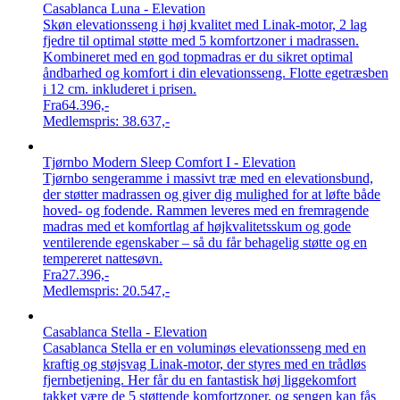
Casablanca Luna - Elevation
Skøn elevationsseng i høj kvalitet med Linak-motor, 2 lag
fjedre til optimal støtte med 5 komfortzoner i madrassen.
Kombineret med en god topmadras er du sikret optimal
åndbarhed og komfort i din elevationsseng. Flotte egetræsben
i 12 cm. inkluderet i prisen.
Fra
64.396,-
Medlemspris:
38.637,-
Tjørnbo Modern Sleep Comfort I - Elevation
Tjørnbo sengeramme i massivt træ med en elevationsbund,
der støtter madrassen og giver dig mulighed for at løfte både
hoved- og fodende. Rammen leveres med en fremragende
madras med et komfortlag af højkvalitetsskum og gode
ventilerende egenskaber – så du får behagelig støtte og en
tempereret nattesøvn.
Fra
27.396,-
Medlemspris:
20.547,-
Casablanca Stella - Elevation
Casablanca Stella er en voluminøs elevationsseng med en
kraftig og støjsvag Linak-motor, der styres med en trådløs
fjernbetjening. Her får du en fantastisk høj liggekomfort
takket være de 5 støttende komfortzoner, og sengen kan fås