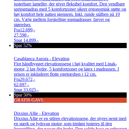
justerbare lameller, der giver fleksibel komfort. Den vendbare
springmadras med 5 komfortzoner sikrer ergonomisk støtte og
høj komfort hele natten igennem. Inkl. runde stålben på 19
cm. Vælg mellem forskellige topmadrasser, farver og
størrelser.
Fra
12.699,-
27.598,-
Spar
14.899,-
Spar 52%
Casablanca Aurora - Elevation
Flot håndbygget elevationsseng i høj kvalitet med Linak-
motor, 2 lag fjedre, 5 komfortzoner og latex i madrassen. I
prisen er inkluderet flotte egetræsben i 12 cm.
Fra
29.672,-
62.697,-
Spar
33.025,-
Spar 50%
GRATIS GAVL
Dixxius Allie - Elevation
Dixxius Allie er en stilren elevationsseng, der styres nemt med
en stærk og lydsvag motor, som trinløst justeres til den
liggestilling, der passer dig bedst. Den solide base er opbygget