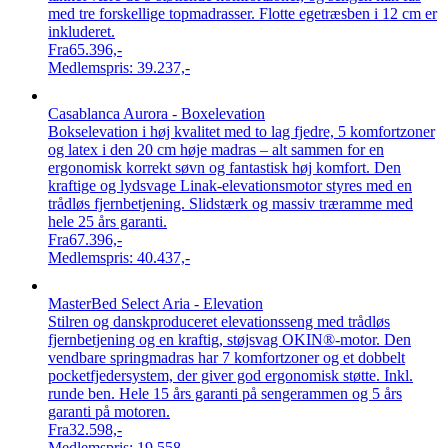
med tre forskellige topmadrasser. Flotte egetræsben i 12 cm er
inkluderet.
Fra
65.396,-
Medlemspris:
39.237,-
Casablanca Aurora - Boxelevation
Bokselevation i høj kvalitet med to lag fjedre, 5 komfortzoner
og latex i den 20 cm høje madras – alt sammen for en
ergonomisk korrekt søvn og fantastisk høj komfort. Den
kraftige og lydsvage Linak-elevationsmotor styres med en
trådløs fjernbetjening. Slidstærk og massiv træramme med
hele 25 års garanti.
Fra
67.396,-
Medlemspris:
40.437,-
MasterBed Select Aria - Elevation
Stilren og danskproduceret elevationsseng med trådløs
fjernbetjening og en kraftig, støjsvag OKIN®-motor. Den
vendbare springmadras har 7 komfortzoner og et dobbelt
pocketfjedersystem, der giver god ergonomisk støtte. Inkl.
runde ben. Hele 15 års garanti på sengerammen og 5 års
garanti på motoren.
Fra
32.598,-
Medlemspris:
19.558,-