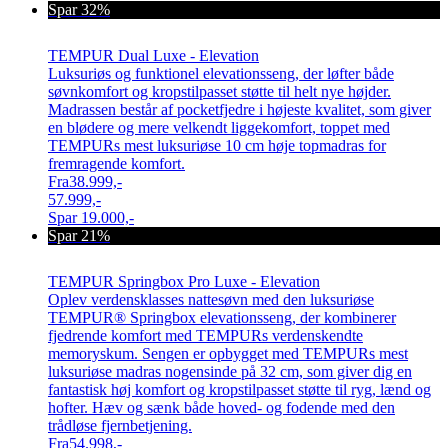
Spar 32%
TEMPUR Dual Luxe - Elevation
Luksuriøs og funktionel elevationsseng, der løfter både
søvnkomfort og kropstilpasset støtte til helt nye højder.
Madrassen består af pocketfjedre i højeste kvalitet, som giver
en blødere og mere velkendt liggekomfort, toppet med
TEMPURs mest luksuriøse 10 cm høje topmadras for
fremragende komfort.
Fra
38.999,-
57.999,-
Spar
19.000,-
Spar 21%
TEMPUR Springbox Pro Luxe - Elevation
Oplev verdensklasses nattesøvn med den luksuriøse
TEMPUR® Springbox elevationsseng, der kombinerer
fjedrende komfort med TEMPURs verdenskendte
memoryskum. Sengen er opbygget med TEMPURs mest
luksuriøse madras nogensinde på 32 cm, som giver dig en
fantastisk høj komfort og kropstilpasset støtte til ryg, lænd og
hofter. Hæv og sænk både hoved- og fodende med den
trådløse fjernbetjening.
Fra
54.998,-