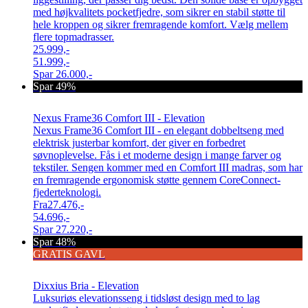
med højkvalitets pocketfjedre, som sikrer en stabil støtte til
hele kroppen og sikrer fremragende komfort. Vælg mellem
flere topmadrasser.
25.999,-
51.999,-
Spar
26.000,-
Spar 49%
Nexus Frame36 Comfort III - Elevation
Nexus Frame36 Comfort III - en elegant dobbeltseng med
elektrisk justerbar komfort, der giver en forbedret
søvnoplevelse. Fås i et moderne design i mange farver og
tekstiler. Sengen kommer med en Comfort III madras, som har
en fremragende ergonomisk støtte gennem CoreConnect-
fjederteknologi.
Fra
27.476,-
54.696,-
Spar
27.220,-
Spar 48%
GRATIS GAVL
Dixxius Bria - Elevation
Luksuriøs elevationsseng i tidsløst design med to lag