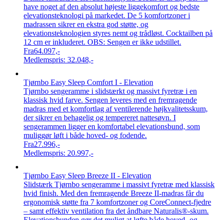
have noget af den absolut højeste liggekomfort og bedste
elevationsteknologi på markedet. De 5 komfortzoner i
madrassen sikrer en ekstra god støtte, og
elevationsteknologien styres nemt og trådløst. Cocktailben på
12 cm er inkluderet. OBS: Sengen er ikke udstillet.
Fra
64.097,-
Medlemspris:
32.048,-
Tjørnbo Easy Sleep Comfort I - Elevation
Tjørnbo sengeramme i slidstærkt og massivt fyretræ i en
klassisk hvid farve. Sengen leveres med en fremragende
madras med et komfortlag af ventilerende højkvalitetsskum,
der sikrer en behagelig og tempereret nattesøvn. I
sengerammen ligger en komfortabel elevationsbund, som
muliggør løft i både hoved- og fodende.
Fra
27.996,-
Medlemspris:
20.997,-
Tjørnbo Easy Sleep Breeze II - Elevation
Slidstærk Tjørnbo sengeramme i massivt fyretræ med klassisk
hvid finish. Med den fremragende Breeze II-madras får du
ergonomisk støtte fra 7 komfortzoner og CoreConnect-fjedre
– samt effektiv ventilation fra det åndbare Naturalis®-skum.
Elevationsbunden gør det muligt at løfte både hoved- og