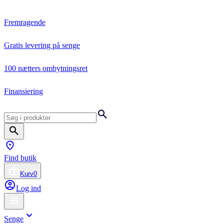
Fremragende
Gratis levering på senge
100 nætters ombytningsret
Finansiering
Find butik
Kurv
0
Log ind
Senge