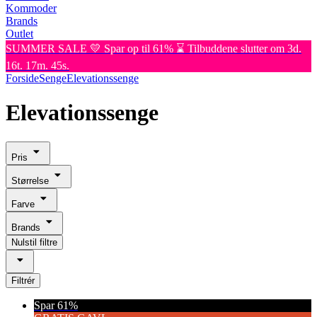
Kommoder
Brands
Outlet
SUMMER SALE 💛 Spar op til 61% ⌛ Tilbuddene slutter om 3d.
16t. 17m. 45s.
Forside
Senge
Elevationssenge
Elevationssenge
Pris
Størrelse
Farve
Brands
Nulstil filtre
Filtrér
Spar 61%