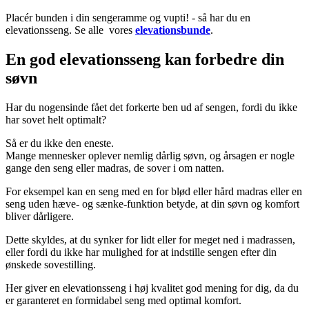
Placér bunden i din sengeramme og vupti! - så har du en
elevationsseng. Se alle vores
elevationsbunde
.
En god elevationsseng kan forbedre din
søvn
Har du nogensinde fået det forkerte ben ud af sengen, fordi du ikke
har sovet helt optimalt?
Så er du ikke den eneste.
Mange mennesker oplever nemlig dårlig søvn, og årsagen er nogle
gange den seng eller madras, de sover i om natten.
For eksempel kan en seng med en for blød eller hård madras eller en
seng uden hæve- og sænke-funktion betyde, at din søvn og komfort
bliver dårligere.
Dette skyldes, at du synker for lidt eller for meget ned i madrassen,
eller fordi du ikke har mulighed for at indstille sengen efter din
ønskede sovestilling.
Her giver en elevationsseng i høj kvalitet god mening for dig, da du
er garanteret en formidabel seng med optimal komfort.