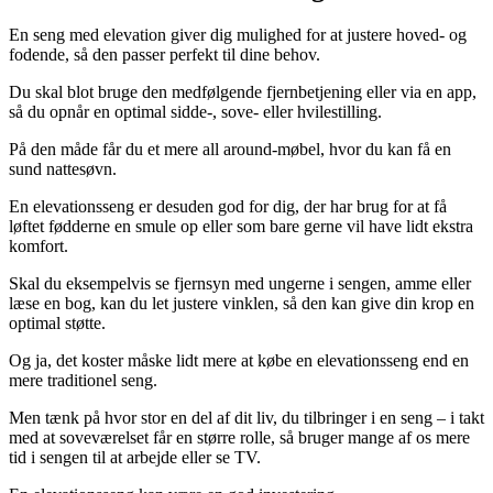
En seng med elevation giver dig mulighed for at justere hoved- og
fodende, så den passer perfekt til dine behov.
Du skal blot bruge den medfølgende fjernbetjening eller via en app,
så du opnår en optimal sidde-, sove- eller hvilestilling.
På den måde får du et mere all around-møbel, hvor du kan få en
sund nattesøvn.
En elevationsseng er desuden god for dig, der har brug for at få
løftet fødderne en smule op eller som bare gerne vil have lidt ekstra
komfort.
Skal du eksempelvis se fjernsyn med ungerne i sengen, amme eller
læse en bog, kan du let justere vinklen, så den kan give din krop en
optimal støtte.
Og ja, det koster måske lidt mere at købe en elevationsseng end en
mere traditionel seng.
Men tænk på hvor stor en del af dit liv, du tilbringer i en seng – i takt
med at soveværelset får en større rolle, så bruger mange af os mere
tid i sengen til at arbejde eller se TV.