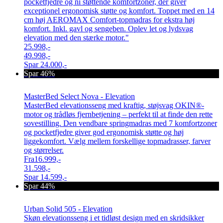
pocketfjedre og ni støttende komfortzoner, der giver
exceptionel ergonomisk støtte og komfort. Toppet med en 14
cm høj AEROMAX Comfort-topmadras for ekstra høj
komfort. Inkl. gavl og sengeben. Oplev let og lydsvag
elevation med den stærke motor."
25.998,-
49.998,-
Spar
24.000,-
Spar 46%
MasterBed Select Nova - Elevation
MasterBed elevationsseng med kraftig, støjsvag OKIN®-
motor og trådløs fjernbetjening – perfekt til at finde den rette
sovestilling. Den vendbare springmadras med 7 komfortzoner
og pocketfjedre giver god ergonomisk støtte og høj
liggekomfort. Vælg mellem forskellige topmadrasser, farver
og størrelser.
Fra
16.999,-
31.598,-
Spar
14.599,-
Spar 44%
Urban Solid 505 - Elevation
Skøn elevationsseng i et tidløst design med en skridsikker