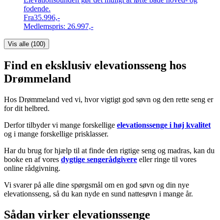
fodende.
Fra
35.996,-
Medlemspris:
26.997,-
Vis alle (
100
)
Find en eksklusiv elevationsseng hos
Drømmeland
Hos Drømmeland ved vi, hvor vigtigt god søvn og den rette seng er
for dit helbred.
Derfor tilbyder vi mange forskellige
elevationssenge i høj kvalitet
og i mange forskellige prisklasser.
Har du brug for hjælp til at finde den rigtige seng og madras, kan du
booke en af vores
dygtige sengerådgivere
eller ringe til vores
online rådgivning.
Vi svarer på alle dine spørgsmål om en god søvn og din nye
elevationsseng, så du kan nyde en sund nattesøvn i mange år.
Sådan virker elevationssenge