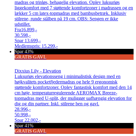
madras og trinløs, behagelig elevation. Oplev luksuriøs
liggekomfort med 7 støttende komfortzoner i madrassen og en
lækker 5 cm latex-topmadras med bambusbetræk. Inklusiv
stilrene, runde stålben på 19 cm. OBS: Sengen er ikke
udstillet.
Fra
16.899,-
30.598,-
Spar
13.699,-
Medlemspris:
15.299,-
Spar 43%
GRATIS GAVL
Dixxius Lily - Elevation
Luksuriøs elevationsseng i minimalistisk design med en
højkvalitets pocketfjedermadras og hele 9 ergonomisk
støttende komfortzoner. Oplev fantastisk komfort med den 14
cm høje, temperaturregulerende AEROMAX Breeze-
topmadras med U-split, der muliggør uafhængig elevation for
dig og din partner. Inkl. stilrene ben og gavl.
28.996,-
50.998,-
Spar
22.002,-
Spar 41%
GRATIS GAVL