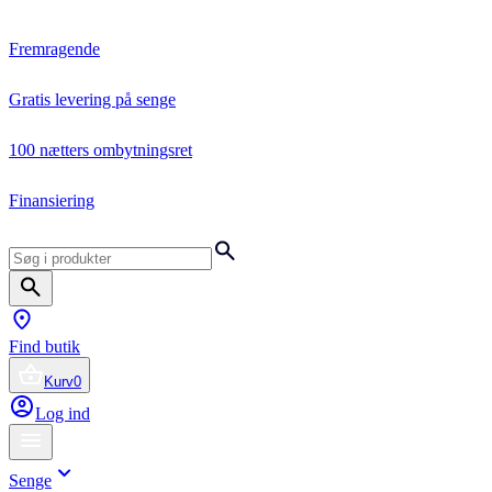
Fremragende
Gratis levering på senge
100 nætters ombytningsret
Finansiering
Find butik
Kurv
0
Log ind
Senge