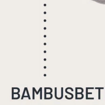
Latex topmadrasser 80x200
Se flere størrelser
Memoryskum topmadrasser
Memoryskum topmadrasser 180x210
Memoryskum topmadrasser 180x200
Memoryskum topmadrasser 160x200
Memoryskum topmadrasser 140x200
Memoryskum topmadrasser 120x200
Memoryskum topmadrasser 90x200
Memoryskum topmadrasser 80x200
Se flere størrelser
Hovedpuder
Dyner
Dyne størrelser
Dobbeltdyner - 200x220
Enkeltdyner - 140x220
Enkeltdyner - 140x200
Juniordyner - 100x140
Babydyner - 70x100
Se flere størrelser
Dyne fyldtyper
Allergivenlige dyner
Dundyner
Edderdunsdyner