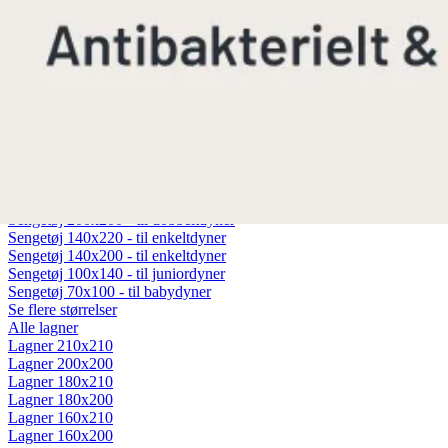
Fiberdyner
Gåsedunsdyner
Moskusdyner
Temperaturregulerende dyner
Dyner efter sæson
Helårsdyner (Lun)
Sommerdyner (Sval)
Vinterdyner (Varm)
Sengetøj
Alt sengetøj
Sengetøj 200x220 - til dobbeltdyner
Sengetøj 200x200 - til dobbeltdyner
Sengetøj 140x220 - til enkeltdyner
Sengetøj 140x200 - til enkeltdyner
Sengetøj 100x140 - til juniordyner
Sengetøj 70x100 - til babydyner
Se flere størrelser
Alle lagner
Lagner 210x210
Lagner 200x200
Lagner 180x210
Lagner 180x200
Lagner 160x210
Lagner 160x200