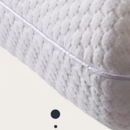
Se flere størrelser
Topmadrasser
Topmadras typer
Alle topmadrasser
Latex topmadrasser
Memoryskum topmadrasser
Topmadrasser til elevationssenge
Topmadrasser på tilbud
Populære størrelser
Topmadrasser 200x200
Topmadrasser 180x210
Topmadrasser 180x200
Topmadrasser 160x200
Topmadrasser 140x200
Topmadrasser 120x200
Topmadrasser 90x200
Topmadrasser 80x200
Se flere størrelser
Latex topmadrasser
Latex topmadrasser 180x210
Latex topmadrasser 180x200
Latex topmadrasser 160x200
Latex topmadrasser 140x200
Latex topmadrasser 120x200
Latex topmadrasser 90x200