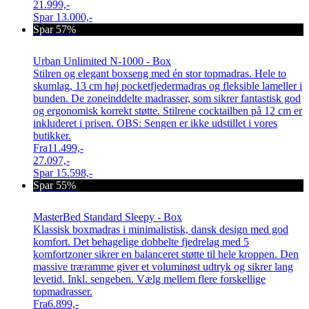
21.999,-
Spar
13.000,-
Spar 57%
Urban Unlimited N-1000 - Box
Stilren og elegant boxseng med én stor topmadras. Hele to
skumlag, 13 cm høj pocketfjedermadras og fleksible lameller i
bunden. De zoneinddelte madrasser, som sikrer fantastisk god
og ergonomisk korrekt støtte. Stilrene cocktailben på 12 cm er
inkluderet i prisen. OBS: Sengen er ikke udstillet i vores
butikker.
Fra
11.499,-
27.097,-
Spar
15.598,-
Spar 55%
MasterBed Standard Sleepy - Box
Klassisk boxmadras i minimalistisk, dansk design med god
komfort. Det behagelige dobbelte fjedrelag med 5
komfortzoner sikrer en balanceret støtte til hele kroppen. Den
massive træramme giver et voluminøst udtryk og sikrer lang
levetid. Inkl. sengeben. Vælg mellem flere forskellige
topmadrasser.
Fra
6.899,-