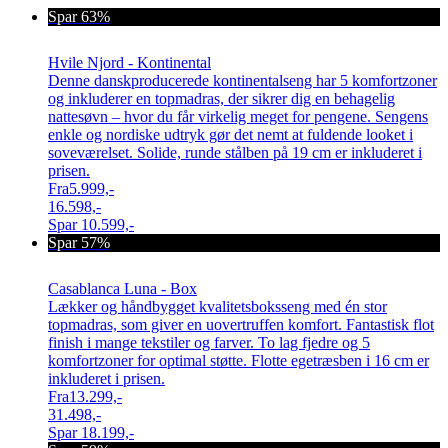
Spar 63%
Hvile Njord - Kontinental
Denne danskproducerede kontinentalseng har 5 komfortzoner
og inkluderer en topmadras, der sikrer dig en behagelig
nattesøvn – hvor du får virkelig meget for pengene. Sengens
enkle og nordiske udtryk gør det nemt at fuldende looket i
soveværelset. Solide, runde stålben på 19 cm er inkluderet i
prisen.
Fra
5.999,-
16.598,-
Spar
10.599,-
Spar 57%
Casablanca Luna - Box
Lækker og håndbygget kvalitetsboksseng med én stor
topmadras, som giver en uovertruffen komfort. Fantastisk flot
finish i mange tekstiler og farver. To lag fjedre og 5
komfortzoner for optimal støtte. Flotte egetræsben i 16 cm er
inkluderet i prisen.
Fra
13.299,-
31.498,-
Spar
18.199,-