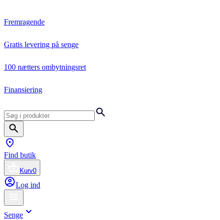
Fremragende
Gratis levering på senge
100 nætters ombytningsret
Finansiering
Find butik
Kurv
0
Log ind
Senge