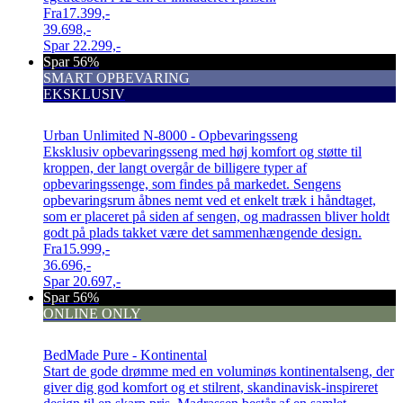
Fra
17.399,-
39.698,-
Spar
22.299,-
Spar 56%
SMART OPBEVARING
EKSKLUSIV
Urban Unlimited N-8000 - Opbevaringsseng
Eksklusiv opbevaringsseng med høj komfort og støtte til
kroppen, der langt overgår de billigere typer af
opbevaringssenge, som findes på markedet. Sengens
opbevaringsrum åbnes nemt ved et enkelt træk i håndtaget,
som er placeret på siden af sengen, og madrassen bliver holdt
godt på plads takket være det sammenhængende design.
Fra
15.999,-
36.696,-
Spar
20.697,-
Spar 56%
ONLINE ONLY
BedMade Pure - Kontinental
Start de gode drømme med en voluminøs kontinentalseng, der
giver dig god komfort og et stilrent, skandinavisk-inspireret