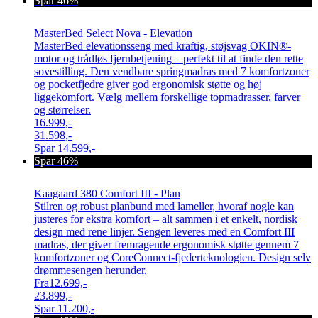
Spar 46%
MasterBed Select Nova - Elevation
MasterBed elevationsseng med kraftig, støjsvag OKIN®-
motor og trådløs fjernbetjening – perfekt til at finde den rette
sovestilling. Den vendbare springmadras med 7 komfortzoner
og pocketfjedre giver god ergonomisk støtte og høj
liggekomfort. Vælg mellem forskellige topmadrasser, farver
og størrelser.
16.999,-
31.598,-
Spar
14.599,-
Spar 46%
Kaagaard 380 Comfort III - Plan
Stilren og robust planbund med lameller, hvoraf nogle kan
justeres for ekstra komfort – alt sammen i et enkelt, nordisk
design med rene linjer. Sengen leveres med en Comfort III
madras, der giver fremragende ergonomisk støtte gennem 7
komfortzoner og CoreConnect-fjederteknologien. Design selv
drømmesengen herunder.
Fra
12.699,-
23.899,-
Spar
11.200,-