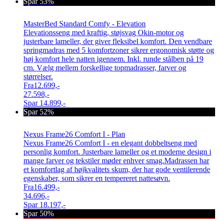
Spar 53%
MasterBed Standard Comfy - Elevation
Elevationsseng med kraftig, støjsvag Okin-motor og
justerbare lameller, der giver fleksibel komfort. Den vendbare
springmadras med 5 komfortzoner sikrer ergonomisk støtte og
høj komfort hele natten igennem. Inkl. runde stålben på 19
cm. Vælg mellem forskellige topmadrasser, farver og
størrelser.
Fra
12.699,-
27.598,-
Spar
14.899,-
Spar 52%
Nexus Frame26 Comfort I - Plan
Nexus Frame26 Comfort I - en elegant dobbeltseng med
personlig komfort. Justerbare lameller og et moderne design i
mange farver og tekstiler møder enhver smag.Madrassen har
et komfortlag af højkvalitets skum, der har gode ventilerende
egenskaber, som sikrer en tempereret nattesøvn.
Fra
16.499,-
34.696,-
Spar
18.197,-
Spar 50%