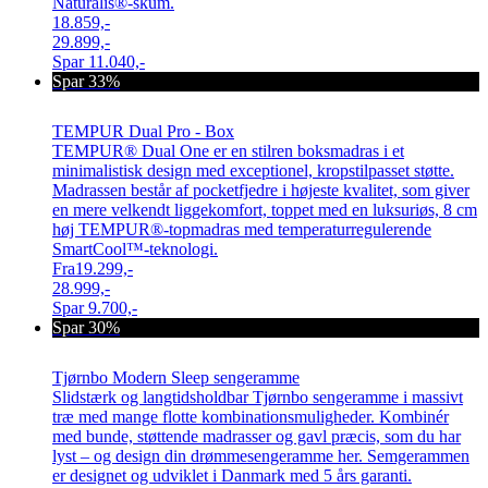
Naturalis®-skum.
18.859,-
29.899,-
Spar
11.040,-
Spar 33%
TEMPUR Dual Pro - Box
TEMPUR® Dual One er en stilren boksmadras i et
minimalistisk design med exceptionel, kropstilpasset støtte.
Madrassen består af pocketfjedre i højeste kvalitet, som giver
en mere velkendt liggekomfort, toppet med en luksuriøs, 8 cm
høj TEMPUR®-topmadras med temperaturregulerende
SmartCool™-teknologi.
Fra
19.299,-
28.999,-
Spar
9.700,-
Spar 30%
Tjørnbo Modern Sleep sengeramme
Slidstærk og langtidsholdbar Tjørnbo sengeramme i massivt
træ med mange flotte kombinationsmuligheder. Kombinér
med bunde, støttende madrasser og gavl præcis, som du har
lyst – og design din drømmesengeramme her. Semgerammen
er designet og udviklet i Danmark med 5 års garanti.