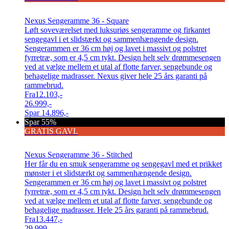
Nexus Sengeramme 36 - Square
Løft soveværelset med luksuriøs sengeramme og firkantet
sengegavl i et slidstærkt og sammenhængende design.
Sengerammen er 36 cm høj og lavet i massivt og polstret
fyrretræ, som er 4,5 cm tykt. Design helt selv drømmesengen
ved at vælge mellem et utal af flotte farver, sengebunde og
behagelige madrasser. Nexus giver hele 25 års garanti på
rammebrud.
Fra
12.103,-
26.999,-
Spar
14.896,-
Spar 55%
GRATIS GAVL
Nexus Sengeramme 36 - Stitched
Her får du en smuk sengeramme og sengegavl med et prikket
mønster i et slidstærkt og sammenhængende design.
Sengerammen er 36 cm høj og lavet i massivt og polstret
fyrretræ, som er 4,5 cm tykt. Design helt selv drømmesengen
ved at vælge mellem et utal af flotte farver, sengebunde og
behagelige madrasser. Hele 25 års garanti på rammebrud.
Fra
13.447,-
29.999,-