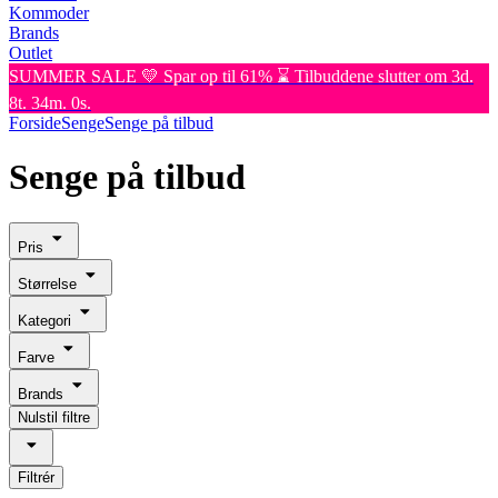
Kommoder
Brands
Outlet
SUMMER SALE 💛 Spar op til 61% ⌛ Tilbuddene slutter om 3d.
8t. 34m. 0s.
Forside
Senge
Senge på tilbud
Senge på tilbud
Pris
Størrelse
Kategori
Farve
Brands
Nulstil filtre
Filtrér