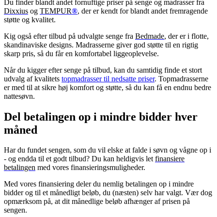
Du finder blandt andet fornuftige priser på senge og madrasser fra
Dixxius
og
TEMPUR
®
, der er kendt for blandt andet fremragende
støtte og kvalitet.
Kig også efter tilbud på udvalgte senge fra
Bedmade
, der er i flotte,
skandinaviske designs. Madrasserne giver god støtte til en rigtig
skarp pris, så du får en komfortabel liggeoplevelse.
Når du kigger efter senge på tilbud, kan du samtidig finde et stort
udvalg af kvalitets
topmadrasser til nedsatte priser
. Topmadrasserne
er med til at sikre høj komfort og støtte, så du kan få en endnu bedre
nattesøvn.
Del betalingen op i mindre bidder hver
måned
Har du fundet sengen, som du vil elske at falde i søvn og vågne op i
- og endda til et godt tilbud? Du kan heldigvis let
finansiere
betalingen
med vores finansieringsmuligheder.
Med vores finansiering deler du nemlig betalingen op i mindre
bidder og til et månedligt beløb, du (næsten) selv har valgt. Vær dog
opmærksom på, at dit månedlige beløb afhænger af prisen på
sengen.