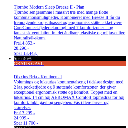
Tjørnbo Modern Sleep Breeze II - Plan
Tjørnbo sengeramme i massivt træ med mange flotte
kombinationsmuligheder. Kombineret med Breeze II får du
fremragende kropstilpasset og ergonomisk støtte takket være
CoreConnect-fjederteknologi med 7 komfortzoner – og
fantastisk ventilation fra det åndbare, elastiske og miljøvenlige
Naturalis®-skum.
Fra
14.853,-
28.296,-
Spar
13.443,-
Spar 46%
GRATIS GAVL
Dixxius Bria - Kontinental
Voluminøs og luksuriøs kontinentalseng i tidsløst design med
2 lag pocketfjedre og 9 støttende komfortzoner, der giver
exceptionel ergonomisk støtte og komfort. Toppet med en
luksuriøs, 14 cm høj AEROMAX Comfort-topmadras for høj
komfort. Inkl. gavl og sengeben. Fås i flere farver og
størrelser.
Fra
13.299,-
24.999,-
Spar
11.700,-