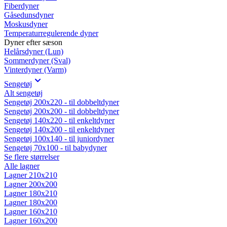
Fiberdyner
Gåsedunsdyner
Moskusdyner
Temperaturregulerende dyner
Dyner efter sæson
Helårsdyner (Lun)
Sommerdyner (Sval)
Vinterdyner (Varm)
Sengetøj
Alt sengetøj
Sengetøj 200x220 - til dobbeltdyner
Sengetøj 200x200 - til dobbeltdyner
Sengetøj 140x220 - til enkeltdyner
Sengetøj 140x200 - til enkeltdyner
Sengetøj 100x140 - til juniordyner
Sengetøj 70x100 - til babydyner
Se flere størrelser
Alle lagner
Lagner 210x210
Lagner 200x200
Lagner 180x210
Lagner 180x200
Lagner 160x210
Lagner 160x200