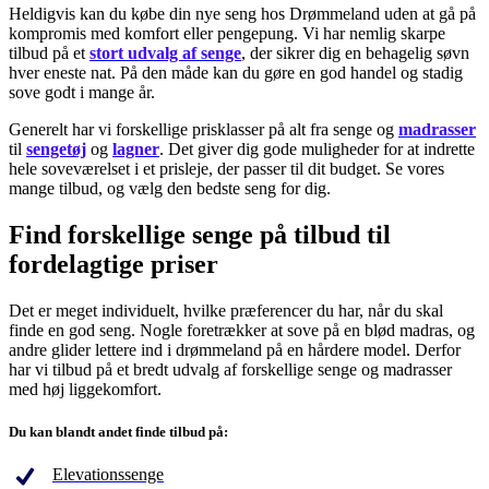
Heldigvis kan du købe din nye seng hos Drømmeland uden at gå på
kompromis med komfort eller pengepung. Vi har nemlig skarpe
tilbud på et
stort udvalg af senge
, der sikrer dig en behagelig søvn
hver eneste nat. På den måde kan du gøre en god handel og stadig
sove godt i mange år.
Generelt har vi forskellige prisklasser på alt fra senge og
madrasser
til
sengetøj
og
lagner
. Det giver dig gode muligheder for at indrette
hele soveværelset i et prisleje, der passer til dit budget. Se vores
mange tilbud, og vælg den bedste seng for dig.
Find forskellige senge på tilbud til
fordelagtige priser
Det er meget individuelt, hvilke præferencer du har, når du skal
finde en god seng. Nogle foretrækker at sove på en blød madras, og
andre glider lettere ind i drømmeland på en hårdere model. Derfor
har vi tilbud på et bredt udvalg af forskellige senge og madrasser
med høj liggekomfort.
Du kan blandt andet finde tilbud på:
Elevationssenge