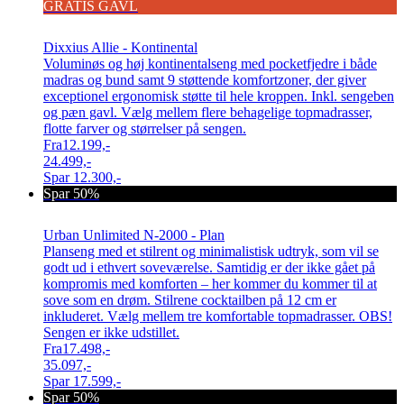
GRATIS GAVL
Dixxius Allie - Kontinental
Voluminøs og høj kontinentalseng med pocketfjedre i både
madras og bund samt 9 støttende komfortzoner, der giver
exceptionel ergonomisk støtte til hele kroppen. Inkl. sengeben
og pæn gavl. Vælg mellem flere behagelige topmadrasser,
flotte farver og størrelser på sengen.
Fra
12.199,-
24.499,-
Spar
12.300,-
Spar 50%
Urban Unlimited N-2000 - Plan
Planseng med et stilrent og minimalistisk udtryk, som vil se
godt ud i ethvert soveværelse. Samtidig er der ikke gået på
kompromis med komforten – her kommer du kommer til at
sove som en drøm. Stilrene cocktailben på 12 cm er
inkluderet. Vælg mellem tre komfortable topmadrasser. OBS!
Sengen er ikke udstillet.
Fra
17.498,-
35.097,-
Spar
17.599,-
Spar 50%