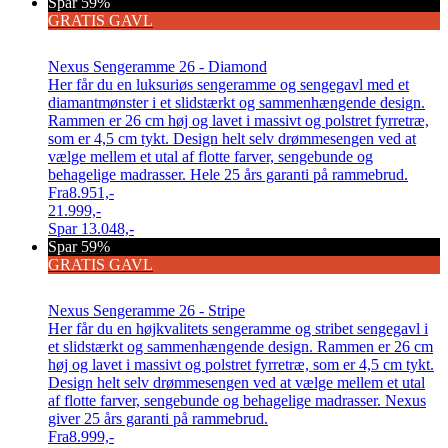
Spar 59%
GRATIS GAVL
Nexus Sengeramme 26 - Diamond
Her får du en luksuriøs sengeramme og sengegavl med et
diamantmønster i et slidstærkt og sammenhængende design.
Rammen er 26 cm høj og lavet i massivt og polstret fyrretræ,
som er 4,5 cm tykt. Design helt selv drømmesengen ved at
vælge mellem et utal af flotte farver, sengebunde og
behagelige madrasser. Hele 25 års garanti på rammebrud.
Fra
8.951,-
21.999,-
Spar
13.048,-
Spar 59%
GRATIS GAVL
Nexus Sengeramme 26 - Stripe
Her får du en højkvalitets sengeramme og stribet sengegavl i
et slidstærkt og sammenhængende design. Rammen er 26 cm
høj og lavet i massivt og polstret fyrretræ, som er 4,5 cm tykt.
Design helt selv drømmesengen ved at vælge mellem et utal
af flotte farver, sengebunde og behagelige madrasser. Nexus
giver 25 års garanti på rammebrud.
Fra
8.999,-