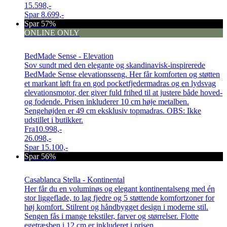
15.598,-
Spar
8.699,-
Spar 57%
ONLINE ONLY
BedMade Sense - Elevation
Sov sundt med den elegante og skandinavisk-inspirerede
BedMade Sense elevationsseng. Her får komforten og støtten
et markant løft fra en god pocketfjedermadras og en lydsvag
elevationsmotor, der giver fuld frihed til at justere både hoved-
og fodende. Prisen inkluderer 10 cm høje metalben.
Sengehøjden er 49 cm eksklusiv topmadras. OBS: Ikke
udstillet i butikker.
Fra
10.998,-
26.098,-
Spar
15.100,-
Spar 56%
Casablanca Stella - Kontinental
Her får du en voluminøs og elegant kontinentalseng med én
stor liggeflade, to lag fjedre og 5 støttende komfortzoner for
høj komfort. Stilrent og håndbygget design i moderne stil.
Sengen fås i mange tekstiler, farver og størrelser. Flotte
egetræsben i 12 cm er inkluderet i prisen.