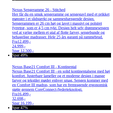
Nexus Sengeramme 26 - Stitched
Her får du en smuk sengeramme og sengegavl med et prikket
mønster i et slidstærkt og sammenhængende design.
Sengerammen er 26 cm høj og lavet i massivt og polstret
fyrretræ, som er 4,5 cm tykt. Design helt selv drømmesengen
ved at vælge mellem et utal af flotte farver, sengebunde og
behagelige madrasser. Hele 25 års garanti på rammebrud.
Fra
12.499,-
24.999,-
Spar
12.500,-
Spar 49%
Nexus Base21 Comfort III - Kontinental
Nexus Base21 Comfort III - en solid kontinentalseng med høj
komfort. Justerbare lameller og et moderne design i mange
farver og tekstiler møder enhver smag. Sengen kommer med
en Comfort III madras, som har en fremragende ergonomisk
støtte gennem CoreConnect-fjederteknologi.
Fra
16.499,-
32.698,-
Spar
16.199,-
Spar 47%