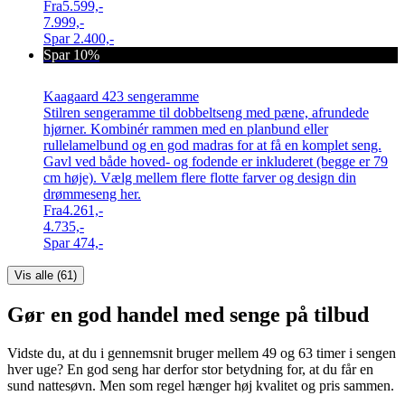
Fra
5.599,-
7.999,-
Spar
2.400,-
Spar 10%
Kaagaard 423 sengeramme
Stilren sengeramme til dobbeltseng med pæne, afrundede
hjørner. Kombinér rammen med en planbund eller
rullelamelbund og en god madras for at få en komplet seng.
Gavl ved både hoved- og fodende er inkluderet (begge er 79
cm høje). Vælg mellem flere flotte farver og design din
drømmeseng her.
Fra
4.261,-
4.735,-
Spar
474,-
Vis alle (
61
)
Gør en god handel med senge på tilbud
Vidste du, at du i gennemsnit bruger mellem 49 og 63 timer i sengen
hver uge? En god seng har derfor stor betydning for, at du får en
sund nattesøvn. Men som regel hænger høj kvalitet og pris sammen.