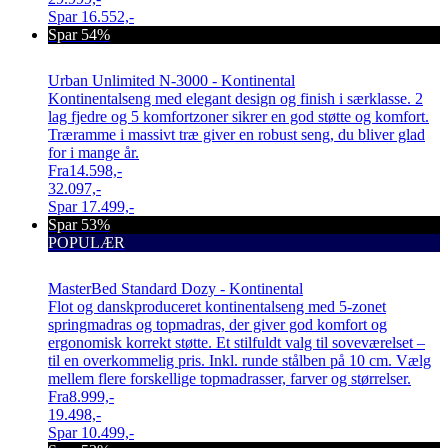
Spar
16.552,-
Spar 54%
Urban Unlimited N-3000 - Kontinental
Kontinentalseng med elegant design og finish i særklasse. 2
lag fjedre og 5 komfortzoner sikrer en god støtte og komfort.
Træramme i massivt træ giver en robust seng, du bliver glad
for i mange år.
Fra
14.598,-
32.097,-
Spar
17.499,-
Spar 53%
POPULÆR
MasterBed Standard Dozy - Kontinental
Flot og danskproduceret kontinentalseng med 5-zonet
springmadras og topmadras, der giver god komfort og
ergonomisk korrekt støtte. Et stilfuldt valg til soveværelset –
til en overkommelig pris. Inkl. runde stålben på 10 cm. Vælg
mellem flere forskellige topmadrasser, farver og størrelser.
Fra
8.999,-
19.498,-
Spar
10.499,-