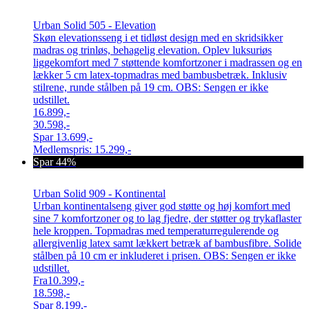
Urban Solid 505 - Elevation
Skøn elevationsseng i et tidløst design med en skridsikker
madras og trinløs, behagelig elevation. Oplev luksuriøs
liggekomfort med 7 støttende komfortzoner i madrassen og en
lækker 5 cm latex-topmadras med bambusbetræk. Inklusiv
stilrene, runde stålben på 19 cm. OBS: Sengen er ikke
udstillet.
16.899,-
30.598,-
Spar
13.699,-
Medlemspris:
15.299,-
Spar 44%
Urban Solid 909 - Kontinental
Urban kontinentalseng giver god støtte og høj komfort med
sine 7 komfortzoner og to lag fjedre, der støtter og trykaflaster
hele kroppen. Topmadras med temperaturregulerende og
allergivenlig latex samt lækkert betræk af bambusfibre. Solide
stålben på 10 cm er inkluderet i prisen. OBS: Sengen er ikke
udstillet.
Fra
10.399,-
18.598,-
Spar
8.199,-