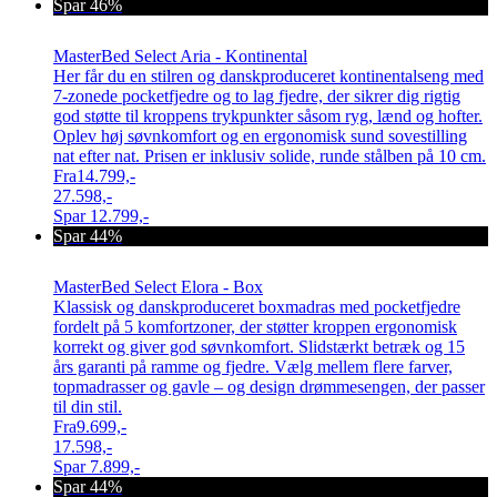
Spar 46%
MasterBed Select Aria - Kontinental
Her får du en stilren og danskproduceret kontinentalseng med
7-zonede pocketfjedre og to lag fjedre, der sikrer dig rigtig
god støtte til kroppens trykpunkter såsom ryg, lænd og hofter.
Oplev høj søvnkomfort og en ergonomisk sund sovestilling
nat efter nat. Prisen er inklusiv solide, runde stålben på 10 cm.
Fra
14.799,-
27.598,-
Spar
12.799,-
Spar 44%
MasterBed Select Elora - Box
Klassisk og danskproduceret boxmadras med pocketfjedre
fordelt på 5 komfortzoner, der støtter kroppen ergonomisk
korrekt og giver god søvnkomfort. Slidstærkt betræk og 15
års garanti på ramme og fjedre. Vælg mellem flere farver,
topmadrasser og gavle – og design drømmesengen, der passer
til din stil.
Fra
9.699,-
17.598,-
Spar
7.899,-
Spar 44%