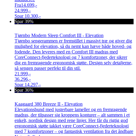
Fra
14.699,-
24.999,-
Spar
10.300,-
Spar 39%
Tjørnbo Modern Sleep Comfort III - Elevation
Tjørnbo sengerammen er fremstillet i massivt træ og giver dig
mulighed for elevation, så du nemt kan hæve både hoved- og
fodende. Den leveres med en Comfort III madras med
CoreConnect-fjederteknologi og 7 komfortzoner, der sikrer
dig en fremragende ergonomisk støtte. Design selv detaljerne,
så sengen passer perfekt til din stil.
21.999,-
36.296,-
Spar
14.297,-
Spar 36%
Kaagaard 380 Breeze II - Elevation
Elevationsbund med justerbare lameller og en fremragende
madras, der tilpasser sig kroppens konturer – alt sammen i et
enkelt, nordisk design med rene linjer. Her får du rigtig god
ergonomisk støtte takket være CoreConnect-fjederteknologi
med 7 komfortzoner – og fantastisk ventilation fra det åndbare