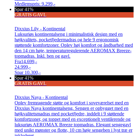
Medlemspris:
9.299,-
Spar 41%
GRATIS GAVL
Dixxius Lily - Kontinental
Luksuriøs kontinentalseng i minimalistisk design med en
højkvalitets, pocketfjedermadras og hele 9 ergonomisk
støttende komfortzoner. Oplev høj komfort og åndbarhed med
den 14 cm høje, temperaturregulerende AEROMAX Breeze-
topmadras. Inkl. ben og gavl.
Fra
14.699,-
24.999,-
Spar
10.300,-
Spar 41%
GRATIS GAVL
Dixxius Naya - Kontinental
Oplev fremragende støtte og komfort i soveværelset med en
Dixxius Naya kontinentalseng. Sengen er opbygget med en
højkvalitetsmadras med pocketfjedre, inddelt i 9 støttende
komfortzoner, og toppet med en exceptionelt ventilerende og
luksuriøs AEROMAX Breeze topmadras. Elegant sengegavl
med unikt mønster og flotte, 10 cm høje sengeben i lyst træ er
inkluderet.