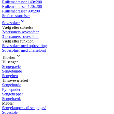
Rullemadrasser 140x200
Rullemadrasser 120x200
Rullemadrasser 90x200
Se flere størrelser
Sovesofaer
Vælg efter størrelse
2-personers sovesofaer
3-personers sovesofaer
Vælg efter funktion
Sovesofaer med opbevaring
Sovesofaer med chaiselong
Tilbehør
Til sengen
Sengegavle
Sengebunde
Sengeben
Til soveværelset
Sengeborde
Pyntepuder
Sengetæpper
Sengebænk
Møbler
Sengelamper - til sengegavl
Sovestole