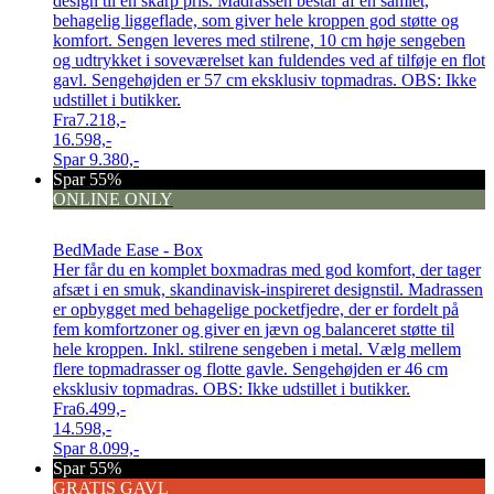
design til en skarp pris. Madrassen består af en samlet,
behagelig liggeflade, som giver hele kroppen god støtte og
komfort. Sengen leveres med stilrene, 10 cm høje sengeben
og udtrykket i soveværelset kan fuldendes ved af tilføje en flot
gavl. Sengehøjden er 57 cm eksklusiv topmadras. OBS: Ikke
udstillet i butikker.
Fra
7.218,-
16.598,-
Spar
9.380,-
Spar 55%
ONLINE ONLY
BedMade Ease - Box
Her får du en komplet boxmadras med god komfort, der tager
afsæt i en smuk, skandinavisk-inspireret designstil. Madrassen
er opbygget med behagelige pocketfjedre, der er fordelt på
fem komfortzoner og giver en jævn og balanceret støtte til
hele kroppen. Inkl. stilrene sengeben i metal. Vælg mellem
flere topmadrasser og flotte gavle. Sengehøjden er 46 cm
eksklusiv topmadras. OBS: Ikke udstillet i butikker.
Fra
6.499,-
14.598,-
Spar
8.099,-
Spar 55%
GRATIS GAVL