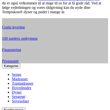
du er også velkommen til at ringe til os for at få gode råd. Ved at
følge vejledningen og vores rådgivning kan du nyde dine
Temprakon® dyner og puder i mange år.
Gratis levering
100 nætters ombytning
Finansiering
Prisgaranti
Kategorier
Senge
Madrasser
Topmadrasser
Hovedpuder
Dyner
Sengetøj
Sovesofaer
Kundeservice