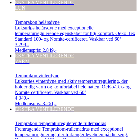
EKSTRA VENTILERENDE
LUN
Temprakon helårsdyne
Luksuriøs helårsdyne med exceptionelle,
temperaturregulerende egenskaber for høj komfort. Oeko-Tex
Standard 100- og Nomite-certificeret. Vaskbar ved 60°
3.799,-
Medlemspris:
2.849,-
EKSTRA VENTILERENDE
VARM
Temprakon vinterdyne
Luksuriøs vinterdyne med aktiv temperaturregulering, der
holder dig varm og komfortabel hele natten. OeKo-Tex- og
Nomite-certificeret. Vaskbar ved 60°
4.349,-
Medlemspris:
3.261,-
EKSTRA VENTILERENDE
Temprakon temperaturregulerende rullemadras
Fremragende Temprakom-rullemadras med exceptionel
temperaturregulering, der forlænger levetiden på din seng.