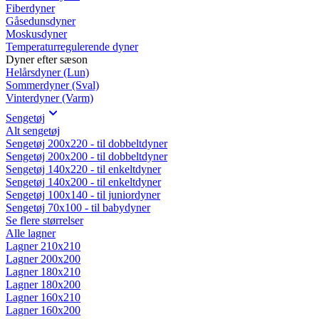
Fiberdyner
Gåsedunsdyner
Moskusdyner
Temperaturregulerende dyner
Dyner efter sæson
Helårsdyner (Lun)
Sommerdyner (Sval)
Vinterdyner (Varm)
Sengetøj
Alt sengetøj
Sengetøj 200x220 - til dobbeltdyner
Sengetøj 200x200 - til dobbeltdyner
Sengetøj 140x220 - til enkeltdyner
Sengetøj 140x200 - til enkeltdyner
Sengetøj 100x140 - til juniordyner
Sengetøj 70x100 - til babydyner
Se flere størrelser
Alle lagner
Lagner 210x210
Lagner 200x200
Lagner 180x210
Lagner 180x200
Lagner 160x210
Lagner 160x200