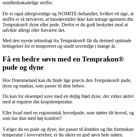
sundhedsskadelige stoffer.
De er også allergivenlige og NOMITE-behandlet, hvilket vil sige, at
stoffet er så tætvævet, at husstøvmider ikke kan trænge igennem din
Temprakon® dyne eller pude. Derfor er du godt beskyttet mod at
udvikle allergi eller forværre det.
Med den nyeste teknologi fra Temprakon® får du dermed optimale
betingelser for et tempereret og sundt sovemiljø i mange år.
Få en bedre søvn med en Temprakon®
pude og dyne
Hos Drømmeland kan du finde lige præcis den Temprakon® pude,
dyne og madras, som passer til dine behov.
Du kan for eksempel sove med en dejlig blød dyne, der virker aktivt
med at regulere din kropstemperatur.
Eller hvad med en ergonomisk hovedpude, som støtter dit hoved, og
som har dun med høj komfort?
Vælger du en pude og dyne, der passer til årstiden og din foretrukne
temperatur i soveværelset, er du sikret en god søvn hele natten.