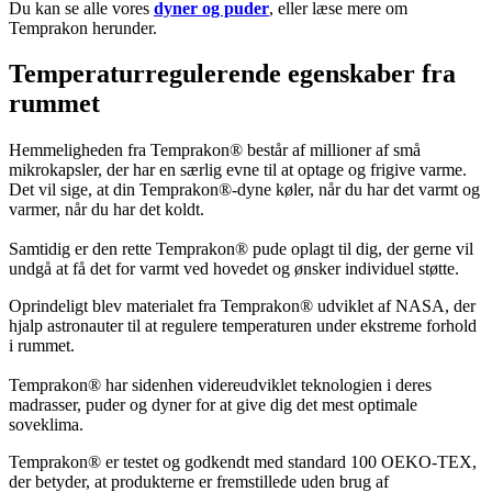
Du kan se alle vores
dyner og puder
, eller læse mere om
Temprakon herunder.
Temperaturregulerende egenskaber fra
rummet
Hemmeligheden fra Temprakon® består af millioner af små
mikrokapsler, der har en særlig evne til at optage og frigive varme.
Det vil sige, at din Temprakon®-dyne køler, når du har det varmt og
varmer, når du har det koldt.
Samtidig er den rette Temprakon® pude oplagt til dig, der gerne vil
undgå at få det for varmt ved hovedet og ønsker individuel støtte.
Oprindeligt blev materialet fra Temprakon® udviklet af NASA, der
hjalp astronauter til at regulere temperaturen under ekstreme forhold
i rummet.
Temprakon® har sidenhen videreudviklet teknologien i deres
madrasser, puder og dyner for at give dig det mest optimale
soveklima.
Temprakon® er testet og godkendt med standard 100 OEKO-TEX,
der betyder, at produkterne er fremstillede uden brug af