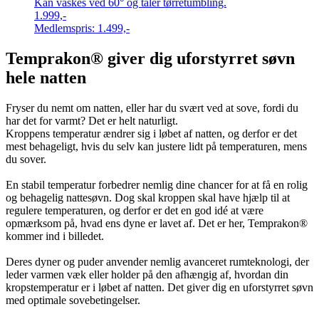
Kan vaskes ved 60° og tåler tørretumbling.
1.999,-
Medlemspris:
1.499,-
Temprakon® giver dig uforstyrret søvn
hele natten
Fryser du nemt om natten, eller har du svært ved at sove, fordi du
har det for varmt? Det er helt naturligt.
Kroppens temperatur ændrer sig i løbet af natten, og derfor er det
mest behageligt, hvis du selv kan justere lidt på temperaturen, mens
du sover.
En stabil temperatur forbedrer nemlig dine chancer for at få en rolig
og behagelig nattesøvn. Dog skal kroppen skal have hjælp til at
regulere temperaturen, og derfor er det en god idé at være
opmærksom på, hvad ens dyne er lavet af. Det er her, Temprakon®
kommer ind i billedet.
Deres dyner og puder anvender nemlig avanceret rumteknologi, der
leder varmen væk eller holder på den afhængig af, hvordan din
kropstemperatur er i løbet af natten. Det giver dig en uforstyrret søvn
med optimale sovebetingelser.