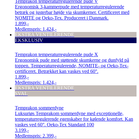
Temprakon temperaturregulerende pude V
Ergonomisk 3-kammerpude med temperaturregulerende
betræk og justerbar højde via skumkerner. Certificeret med
NOMITE og Oeko-Tex. Produceret i Danmark.
1.899,-
Medlemspris:
1.424,-
EKSTRA VENTILERENDE
EKSKLUSIV
Temprakon temperaturregulerende pude X
Ergonomisk pude med støttende skumkerne og dunfyld på
toppen. Temperaturregulerende, NOMITE- og Oeko-Tex-
certificeret. Betrækket kan vaskes ved 60°.
1.899,-
Medlemspris:
1.424,-
EKSTRA VENTILERENDE
SVAL
Temprakon sommerdyne
Luksuriøs Temprakom sommerdyne med exceptionelle,
temperaturregulerende egenskaber for kølende komfort. Kan
vaskes ved 60°. Oeko-Tex Standard 100
3.199,-
Medlemspris:
2.399,-