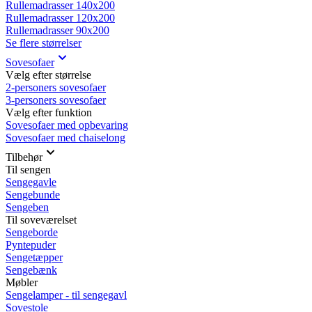
Rullemadrasser 140x200
Rullemadrasser 120x200
Rullemadrasser 90x200
Se flere størrelser
Sovesofaer
Vælg efter størrelse
2-personers sovesofaer
3-personers sovesofaer
Vælg efter funktion
Sovesofaer med opbevaring
Sovesofaer med chaiselong
Tilbehør
Til sengen
Sengegavle
Sengebunde
Sengeben
Til soveværelset
Sengeborde
Pyntepuder
Sengetæpper
Sengebænk
Møbler
Sengelamper - til sengegavl
Sovestole