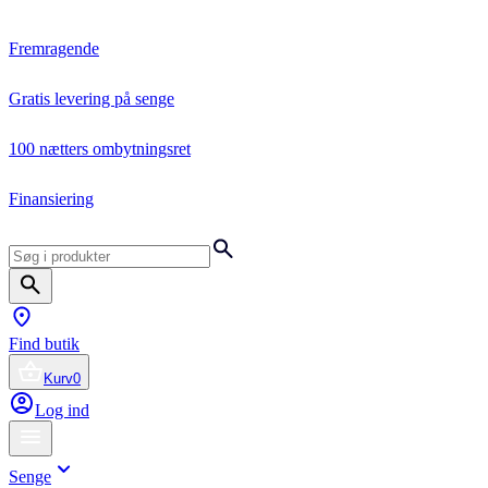
Fremragende
Gratis levering på senge
100 nætters ombytningsret
Finansiering
Find butik
Kurv
0
Log ind
Senge