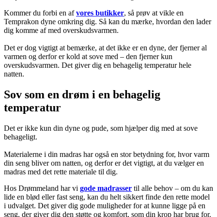
Kommer du forbi en af
vores butikker
, så prøv at vikle en
Temprakon dyne omkring dig. Så kan du mærke, hvordan den lader
dig komme af med overskudsvarmen.
Det er dog vigtigt at bemærke, at det ikke er en dyne, der fjerner al
varmen og derfor er kold at sove med – den fjerner kun
overskudsvarmen. Det giver dig en behagelig temperatur hele
natten.
Sov som en drøm i en behagelig
temperatur
Det er ikke kun din dyne og pude, som hjælper dig med at sove
behageligt.
Materialerne i din madras har også en stor betydning for, hvor varm
din seng bliver om natten, og derfor er det vigtigt, at du vælger en
madras med det rette materiale til dig.
Hos Drømmeland har vi
gode madrasser
til alle behov – om du kan
lide en blød eller fast seng, kan du helt sikkert finde den rette model
i udvalget. Det giver dig gode muligheder for at kunne ligge på en
seng, der giver dig den støtte og komfort, som din krop har brug for.