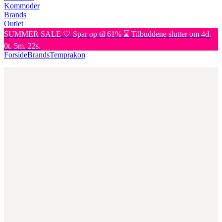
Kommoder
Brands
Outlet
SUMMER SALE 💛 Spar op til 61% ⌛ Tilbuddene slutter om 4d.
0t. 5m. 22s.
Forside
Brands
Temprakon