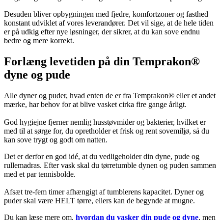
Desuden bliver opbygningen med fjedre, komfortzoner og fasthed
konstant udviklet af vores leverandører. Det vil sige, at de hele tiden
er på udkig efter nye løsninger, der sikrer, at du kan sove endnu
bedre og mere korrekt.
Forlæng levetiden på din Temprakon®
dyne og pude
Alle dyner og puder, hvad enten de er fra Temprakon® eller et andet
mærke, har behov for at blive vasket cirka fire gange årligt.
God hygiejne fjerner nemlig husstøvmider og bakterier, hvilket er
med til at sørge for, du opretholder et frisk og rent sovemiljø, så du
kan sove trygt og godt om natten.
Det er derfor en god idé, at du vedligeholder din dyne, pude og
rullemadras. Efter vask skal du tørretumble dynen og puden sammen
med et par tennisbolde.
Afsæt tre-fem timer afhængigt af tumblerens kapacitet. Dyner og
puder skal være HELT tørre, ellers kan de begynde at mugne.
Du kan læse mere om,
hvordan du vasker din pude og dyne
, men