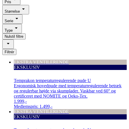
Pris
Størrelse
Serie
Type
Nulstil filtre
Filtrér
EKSTRA VENTILERENDE
EKSKLUSIV
Temprakon temperaturregulerende pude U
Ergonomisk hovedpude med temperaturregulerende betræk
og regulerbar højde via skumplader. Vaskbar ved 60° og
certificeret med NOMITE og Oeko-Tex.
1.999,-
Medlemspris:
1.499,-
EKSTRA VENTILERENDE
EKSKLUSIV