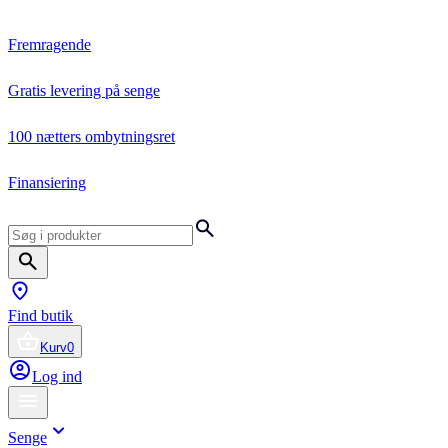
Fremragende
Gratis levering på senge
100 nætters ombytningsret
Finansiering
Find butik
Kurv
0
Log ind
Senge