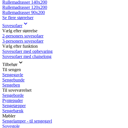
Rullemadrasser 140x200
Rullemadrasser 120x200
Rullemadrasser 90x200
Se flere størrelser
Sovesofaer
Vælg efter størrelse
2-personers sovesofaer
3-personers sovesofaer
Vælg efter funktion
Sovesofaer med opbevaring
Sovesofaer med chaiselong
Tilbehør
Til sengen
Sengegavle
Sengebunde
Sengeben
Til soveværelset
Sengeborde
Pyntepuder
Sengetæpper
Sengebænk
Møbler
Sengelamper - til sengegavl
Sovestole