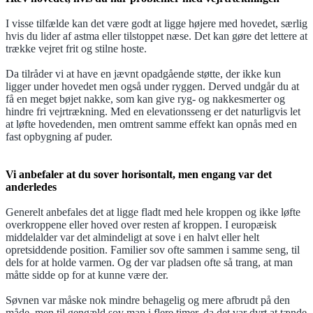
I visse tilfælde kan det være godt at ligge højere med hovedet, særlig
hvis du lider af astma eller tilstoppet næse. Det kan gøre det lettere at
trække vejret frit og stilne hoste.
Da tilråder vi at have en jævnt opadgående støtte, der ikke kun
ligger under hovedet men også under ryggen. Derved undgår du at
få en meget bøjet nakke, som kan give ryg- og nakkesmerter og
hindre fri vejrtrækning. Med en elevationsseng er det naturligvis let
at løfte hovedenden, men omtrent samme effekt kan opnås med en
fast opbygning af puder.
Vi anbefaler at du sover horisontalt, men engang var det
anderledes
Generelt anbefales det at ligge fladt med hele kroppen og ikke løfte
overkroppene eller hoved over resten af kroppen. I europæisk
middelalder var det almindeligt at sove i en halvt eller helt
opretsiddende position. Familier sov ofte sammen i samme seng, til
dels for at holde varmen. Og der var pladsen ofte så trang, at man
måtte sidde op for at kunne være der.
Søvnen var måske nok mindre behagelig og mere afbrudt på den
måde, men til gengæld sov man i flere timer, da det var dyrt at tænde