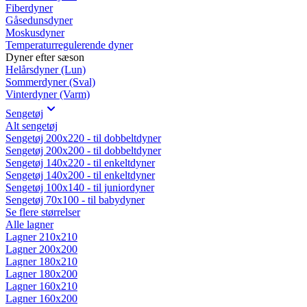
Fiberdyner
Gåsedunsdyner
Moskusdyner
Temperaturregulerende dyner
Dyner efter sæson
Helårsdyner (Lun)
Sommerdyner (Sval)
Vinterdyner (Varm)
Sengetøj
Alt sengetøj
Sengetøj 200x220 - til dobbeltdyner
Sengetøj 200x200 - til dobbeltdyner
Sengetøj 140x220 - til enkeltdyner
Sengetøj 140x200 - til enkeltdyner
Sengetøj 100x140 - til juniordyner
Sengetøj 70x100 - til babydyner
Se flere størrelser
Alle lagner
Lagner 210x210
Lagner 200x200
Lagner 180x210
Lagner 180x200
Lagner 160x210
Lagner 160x200