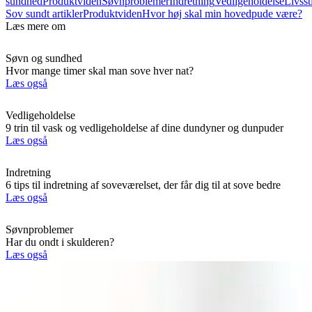
sundhed
Produktviden
Søvnproblemer
Indretning
Vedligeholdelse
Livsst
Sov sundt artikler
Produktviden
Hvor høj skal min hovedpude være?
Læs mere om
Søvn og sundhed
Hvor mange timer skal man sove hver nat?
Læs også
Vedligeholdelse
9 trin til vask og vedligeholdelse af dine dundyner og dunpuder
Læs også
Indretning
6 tips til indretning af soveværelset, der får dig til at sove bedre
Læs også
Søvnproblemer
Har du ondt i skulderen?
Læs også