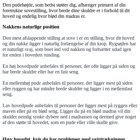
Den pudehøjde, som bedst støtter dig, afhænger primært af din
foretrukne sovestilling, hvor brede dine skuldre er i forhold til dit
hoved og endelig hvor blød din madras er.
Nakkens naturlige position
Den mest afslappende stilling at sove i er en stilling, hvor dit hoved
og din nakke ligger i naturlig forlængelse af din krop. Rygsøjlen har
et naturligt svaj, som buer ind ved nakken og fortsætter udad igen
for enden i hovedets runding.
En høj hovedpude anbefales til personer, der ofte ligger på siden og
har brede skuldre eller har en fast seng.
En mellemhøj pude anbefales til personer, der ligger mest på siden
eller ryggen og har mindre brede skuldre og ligger i en mellemfast
seng.
Lav hovedpude anbefales til personer der ligger mest på ryggen eller
maven eller på en blød seng. Ligger du på en blød madras vil din
skulder nemlig synke dybere ned i madrassen og dermed give noget
af den støtte til hovedet, som en pude eller ville skulle give.
Hæv hovedet, hvis du har problemer med vejrtrækningen