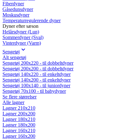
Fiberdyner
Gåsedunsdyner
Moskusdyner
Temperaturregulerende dyner
Dyner efter sæson
Helårsdyner (Lun)
Sommerdyner (Sval)
Vinterdyner (Varm)
Sengetøj
Alt sengetøj
Sengetøj 200x220 - til dobbeltdyner
Sengetøj 200x200 - til dobbeltdyner
Sengetøj 140x220 - til enkeltdyner
Sengetøj 140x200 - til enkeltdyner
Sengetøj 100x140 - til juniordyner
Sengetøj 70x100 - til babydyner
Se flere størrelser
Alle lagner
Lagner 210x210
Lagner 200x200
Lagner 180x210
Lagner 180x200
Lagner 160x210
Lagner 160x200