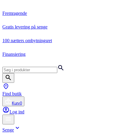
Fremragende
Gratis levering på senge
100 nætters ombytningsret
Finansiering
Find butik
Kurv
0
Log ind
Senge