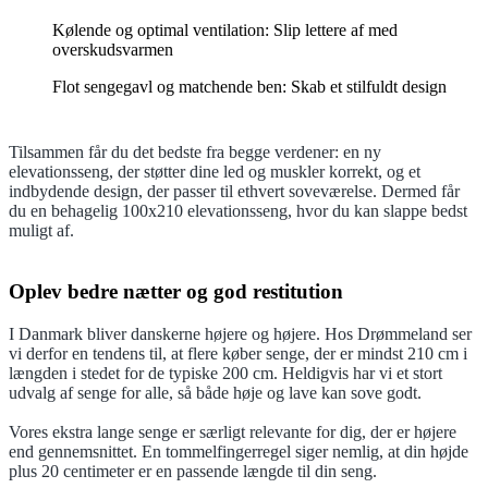
Kølende og optimal ventilation: Slip lettere af med
overskudsvarmen
Flot sengegavl og matchende ben: Skab et stilfuldt design
Tilsammen får du det bedste fra begge verdener: en ny
elevationsseng, der støtter dine led og muskler korrekt, og et
indbydende design, der passer til ethvert soveværelse. Dermed får
du en behagelig 100x210 elevationsseng, hvor du kan slappe bedst
muligt af.
Oplev bedre nætter og god restitution
I Danmark bliver danskerne højere og højere. Hos Drømmeland ser
vi derfor en tendens til, at flere køber senge, der er mindst 210 cm i
længden i stedet for de typiske 200 cm. Heldigvis har vi et stort
udvalg af senge for alle, så både høje og lave kan sove godt.
Vores ekstra lange senge er særligt relevante for dig, der er højere
end gennemsnittet. En tommelfingerregel siger nemlig, at din højde
plus 20 centimeter er en passende længde til din seng.