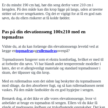
Er du mindst 190 cm høj, bør din seng derfor være 210 cm i
længden. På den måde kan din krop ligge på langs, uden at tæerne
stritter ud over sengekanten. Og det er vigtigt for at få en god nats
søvn, da du ellers risikerer at få kolde fødder.
Pas på din elevationsseng 100x210 med en
topmadras
Vidste du, at du kan forlænge din elevationssengs levetid ved at
lægge en
topmadras
og
rullemadras
ovenpå?
Topmadrassen fungerer som et ekstra komfortlag, hvilket er med til
at forbedre din søvn. Vi har blandt andet tempererende modeller i
latex, der er et allergivenligt materiale og standard topmadrasser i
skum, der tilpasser sig din krop.
Med en rullemadras som det sidste lag beskytter du topmadrassen
mod slitage, da den absorberer fugt, og så kan rullemadrassen nemt
vaskes. På den måde fastholder du en god hygiejne i sengen.
Bemærk dog, at det ikke er alle vores elevationssenge, hvor vi
anbefaler at bruge en topmadras til sengen. Ellers vil du ikke få
glæde af madrassens åndbare og trykaflastende egenskaber. Det kan