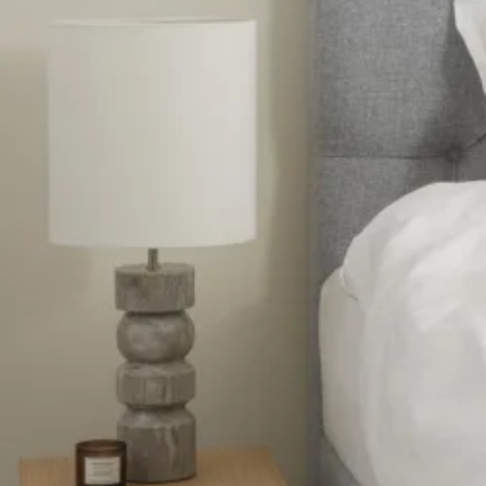
Se flere størrelser
Topmadrasser
Topmadras typer
Alle topmadrasser
Latex topmadrasser
Memoryskum topmadrasser
Topmadrasser til elevationssenge
Topmadrasser på tilbud
Populære størrelser
Topmadrasser 200x200
Topmadrasser 180x210
Topmadrasser 180x200
Topmadrasser 160x200
Topmadrasser 140x200
Topmadrasser 120x200
Topmadrasser 90x200
Topmadrasser 80x200
Se flere størrelser
Latex topmadrasser
Latex topmadrasser 180x210
Latex topmadrasser 180x200
Latex topmadrasser 160x200
Latex topmadrasser 140x200
Latex topmadrasser 120x200
Latex topmadrasser 90x200