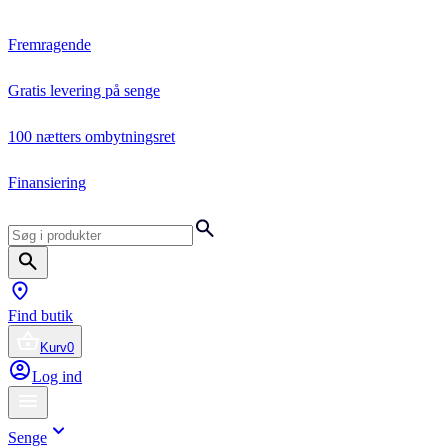
Fremragende
Gratis levering på senge
100 nætters ombytningsret
Finansiering
Find butik
Kurv
0
Log ind
Senge