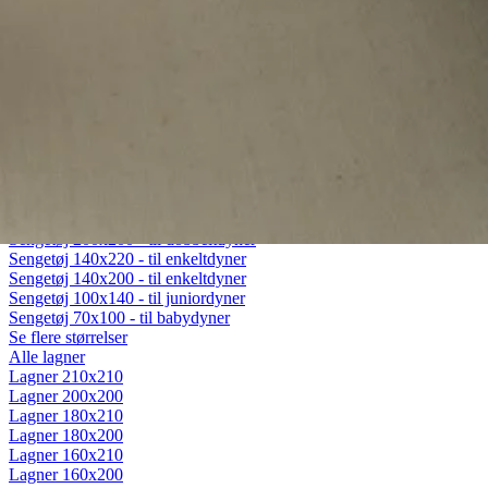
Fiberdyner
Gåsedunsdyner
Moskusdyner
Temperaturregulerende dyner
Dyner efter sæson
Helårsdyner (Lun)
Sommerdyner (Sval)
Vinterdyner (Varm)
Sengetøj
Alt sengetøj
Sengetøj 200x220 - til dobbeltdyner
Sengetøj 200x200 - til dobbeltdyner
Sengetøj 140x220 - til enkeltdyner
Sengetøj 140x200 - til enkeltdyner
Sengetøj 100x140 - til juniordyner
Sengetøj 70x100 - til babydyner
Se flere størrelser
Alle lagner
Lagner 210x210
Lagner 200x200
Lagner 180x210
Lagner 180x200
Lagner 160x210
Lagner 160x200