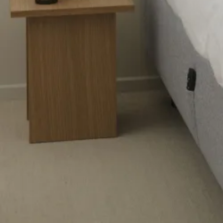
Latex topmadrasser 80x200
Se flere størrelser
Memoryskum topmadrasser
Memoryskum topmadrasser 180x210
Memoryskum topmadrasser 180x200
Memoryskum topmadrasser 160x200
Memoryskum topmadrasser 140x200
Memoryskum topmadrasser 120x200
Memoryskum topmadrasser 90x200
Memoryskum topmadrasser 80x200
Se flere størrelser
Hovedpuder
Dyner
Dyne størrelser
Dobbeltdyner - 200x220
Enkeltdyner - 140x220
Enkeltdyner - 140x200
Juniordyner - 100x140
Babydyner - 70x100
Se flere størrelser
Dyne fyldtyper
Allergivenlige dyner
Dundyner
Edderdunsdyner