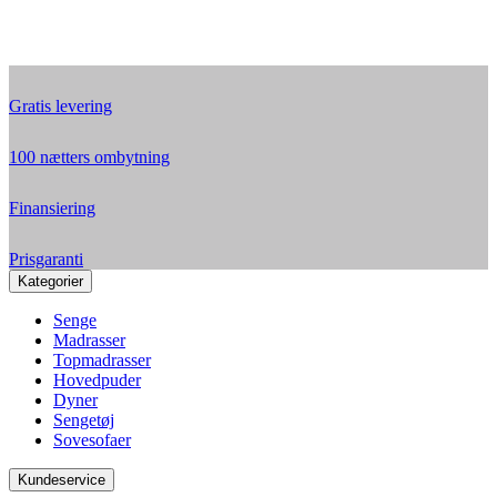
Gratis levering
100 nætters ombytning
Finansiering
Prisgaranti
Kategorier
Senge
Madrasser
Topmadrasser
Hovedpuder
Dyner
Sengetøj
Sovesofaer
Kundeservice