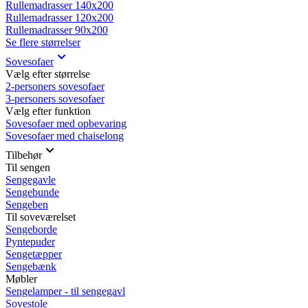
Rullemadrasser 140x200
Rullemadrasser 120x200
Rullemadrasser 90x200
Se flere størrelser
Sovesofaer
Vælg efter størrelse
2-personers sovesofaer
3-personers sovesofaer
Vælg efter funktion
Sovesofaer med opbevaring
Sovesofaer med chaiselong
Tilbehør
Til sengen
Sengegavle
Sengebunde
Sengeben
Til soveværelset
Sengeborde
Pyntepuder
Sengetæpper
Sengebænk
Møbler
Sengelamper - til sengegavl
Sovestole