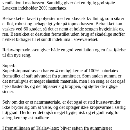
ventilation i madrassen. Samtidig giver det en rigtig god støtte.
Latexen indeholder 20% naturlatex.
Betrækket er lavet i polyester med en klassisk kviltning, som sikrer
et flot, robust og behageligt ydre på topmadrassen. Betrækket kan
vaskes ved 60 grader, så det er nemt at holde sengen hygiejnisk og
ren. Betrækket er desuden fremstillet uden brug af skadelige stoffer,
hvilket bidrager til et sundt indeklima i soveværelset.
Relax-topmadrassen giver både en god ventilation og en fast følelse
til din nye seng.
Superb:
Superb-topmadrassen har en 4 cm høj kerne af 100% naturlatex
fremstillet af saft udvundet fra gummitræer. Som anden gummi er
det naturligvis et meget elastisk materiale, men i en seng er det også
trykaflastende, og det tilpasser sig kroppen, og støtter de rigtige
steder.
Selv om det er et naturmateriale, er det også et sted husstøvmider
ikke bryder sig om at være, og det optager ikke kropsvarme i særlig
høj grad. Derfor er det også meget hygiejnisk og et godt valg for
allergikere og astmatikere.
I fremstillingen af Talalay-latex bliver saften fra gummitræet