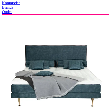
Kommoder
Brands
Outlet
SUMMER SALE 💛 Spar op til 61% ⌛ Tilbuddene slutter om 3d.
13t. 23m. 24s.
Forside
Spar 48%
Urban Unlimited N-5000 -
Elevation
Denne stilrene og elegante elevationsseng fra Urban er til dig, der vil
have lidt ekstra luksus i hverdagen. Den er både en fryd for øjet og
giver fantastisk høj liggekomfort. Vælg mellem tre komfortable
topmadrasser. Flotte cocktailben på 12 cm er inkluderet i prisen.
OBS! Sengen er ikke udstillet i vores butikker.
Læs mere
140x200
cm
Nu
32.399,-
63.097,-
Spar:
30.698,-
Medlemspris:
31.548,-