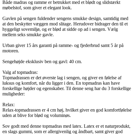
Både madras og ramme er betrukket med et blødt og slidstærkt
møbelstof, som giver et elegant look.
Gavlen på sengen fuldender sengens smukke design, samtidig med
at den beskytter væggen mod slitage. Herudover bidrager den til et
hyggeligt sovemiljø, og er blød at sidde op ad i sengen. Vælg
mellem seks smukke gavle.
Urban giver 15 års garanti på ramme- og fjederbrud samt 5 år på
motoren.
Sengehøjde eksklusiv ben og gavl: 40 cm.
Valg af topmadras:
Topmadrassen er det øverste lag i sengen, og giver en følelse af
luksus og komfort, når du ligger i den. En topmadras kan have
forskellige højder og egenskaber. Til denne seng har du 3 forskellige
muligheder:
Relax:
Relax-topmadrassen er 4 cm høj, hvilket giver en god komfortfølelse
uden at blive for blød og voluminøs.
Sov godt med denne topmadras med latex. Latex er et naturprodukt,
en slags gummi, som er allergivenlig og åndbart, samt giver god