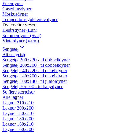
Fiberdyner
Gåsedunsdyner
Moskusdyner
Temperaturregulerende dyner
Dyner efter sæson
Helårsdyner (Lun)
Sommerdyner (Sval)
Vinterdyner (Varm)
Sengetøj
Alt sengetøj
Sengetøj 200x220 - til dobbeltdyner
Sengetøj 200x200 - til dobbeltdyner
Sengetøj 140x220 - til enkeltdyner
Sengetøj 140x200 - til enkeltdyner
Sengetøj 100x140 - til juniordyner
Sengetøj 70x100 - til babydyner
Se flere størrelser
Alle lagner
Lagner 210x210
Lagner 200x200
Lagner 180x210
Lagner 180x200
Lagner 160x210
Lagner 160x200