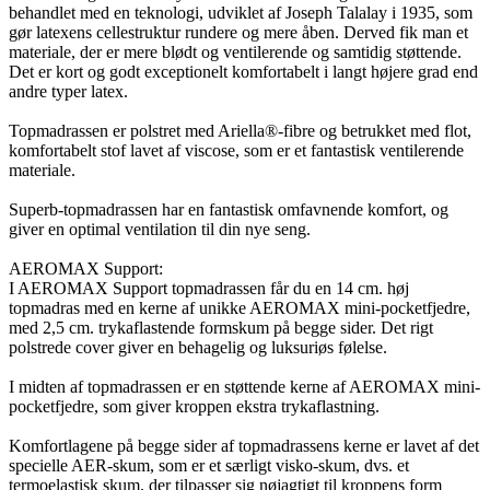
behandlet med en teknologi, udviklet af Joseph Talalay i 1935, som
gør latexens cellestruktur rundere og mere åben. Derved fik man et
materiale, der er mere blødt og ventilerende og samtidig støttende.
Det er kort og godt exceptionelt komfortabelt i langt højere grad end
andre typer latex.
Topmadrassen er polstret med Ariella®-fibre og betrukket med flot,
komfortabelt stof lavet af viscose, som er et fantastisk ventilerende
materiale.
Superb-topmadrassen har en fantastisk omfavnende komfort, og
giver en optimal ventilation til din nye seng.
AEROMAX Support:
I AEROMAX Support topmadrassen får du en 14 cm. høj
topmadras med en kerne af unikke AEROMAX mini-pocketfjedre,
med 2,5 cm. trykaflastende formskum på begge sider. Det rigt
polstrede cover giver en behagelig og luksuriøs følelse.
I midten af topmadrassen er en støttende kerne af AEROMAX mini-
pocketfjedre, som giver kroppen ekstra trykaflastning.
Komfortlagene på begge sider af topmadrassens kerne er lavet af det
specielle AER-skum, som er et særligt visko-skum, dvs. et
termoelastisk skum, der tilpasser sig nøjagtigt til kroppens form