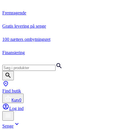
Fremragende
Gratis levering på senge
100 nætters ombytningsret
Finansiering
Find butik
Kurv
0
Log ind
Senge