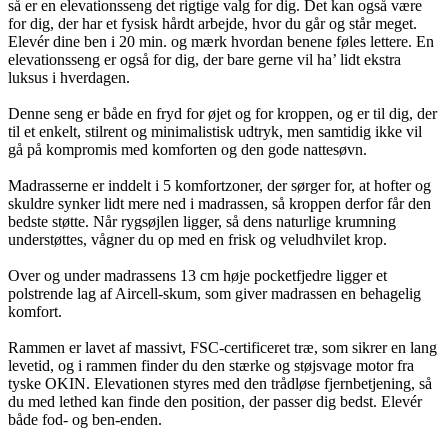
så er en elevationsseng det rigtige valg for dig. Det kan også være
for dig, der har et fysisk hårdt arbejde, hvor du går og står meget.
Elevér dine ben i 20 min. og mærk hvordan benene føles lettere. En
elevationsseng er også for dig, der bare gerne vil ha’ lidt ekstra
luksus i hverdagen.
Denne seng er både en fryd for øjet og for kroppen, og er til dig, der
til et enkelt, stilrent og minimalistisk udtryk, men samtidig ikke vil
gå på kompromis med komforten og den gode nattesøvn.
Madrasserne er inddelt i 5 komfortzoner, der sørger for, at hofter og
skuldre synker lidt mere ned i madrassen, så kroppen derfor får den
bedste støtte. Når rygsøjlen ligger, så dens naturlige krumning
understøttes, vågner du op med en frisk og veludhvilet krop.
Over og under madrassens 13 cm høje pocketfjedre ligger et
polstrende lag af Aircell-skum, som giver madrassen en behagelig
komfort.
Rammen er lavet af massivt, FSC-certificeret træ, som sikrer en lang
levetid, og i rammen finder du den stærke og støjsvage motor fra
tyske OKIN. Elevationen styres med den trådløse fjernbetjening, så
du med lethed kan finde den position, der passer dig bedst. Elevér
både fod- og ben-enden.