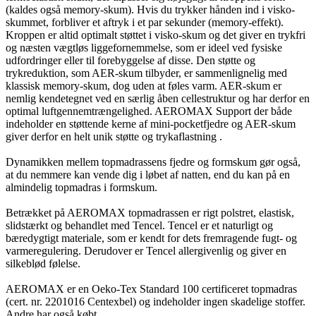
(kaldes også memory-skum). Hvis du trykker hånden ind i visko-
skummet, forbliver et aftryk i et par sekunder (memory-effekt).
Kroppen er altid optimalt støttet i visko-skum og det giver en trykfri
og næsten vægtløs liggefornemmelse, som er ideel ved fysiske
udfordringer eller til forebyggelse af disse. Den støtte og
trykreduktion, som AER-skum tilbyder, er sammenlignelig med
klassisk memory-skum, dog uden at føles varm. AER-skum er
nemlig kendetegnet ved en særlig åben cellestruktur og har derfor en
optimal luftgennemtrængelighed. AEROMAX Support der både
indeholder en støttende kerne af mini-pocketfjedre og AER-skum
giver derfor en helt unik støtte og trykaflastning .
Dynamikken mellem topmadrassens fjedre og formskum gør også,
at du nemmere kan vende dig i løbet af natten, end du kan på en
almindelig topmadras i formskum.
Betrækket på AEROMAX topmadrassen er rigt polstret, elastisk,
slidstærkt og behandlet med Tencel. Tencel er et naturligt og
bæredygtigt materiale, som er kendt for dets fremragende fugt- og
varmeregulering. Derudover er Tencel allergivenlig og giver en
silkeblød følelse.
AEROMAX er en Oeko-Tex Standard 100 certificeret topmadras
(cert. nr. 2201016 Centexbel) og indeholder ingen skadelige stoffer.
Andre har også købt