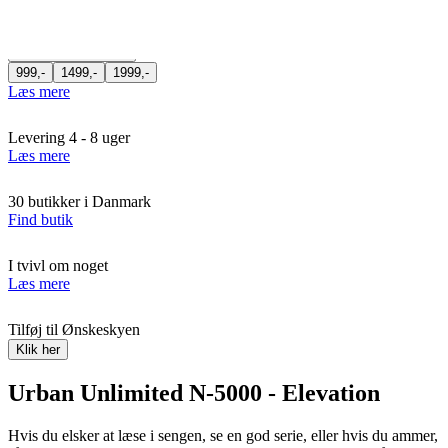
Kun
3d. 11t. 23m. 24s.
tilbage
Find butik nær dig
Tilpas din seng
999,-
1499,-
1999,-
Læs mere
Levering 4 - 8 uger
Læs mere
30 butikker i Danmark
Find butik
I tvivl om noget
Læs mere
Tilføj til Ønskeskyen
Klik her
Urban Unlimited N-5000 - Elevation
Hvis du elsker at læse i sengen, se en god serie, eller hvis du ammer,