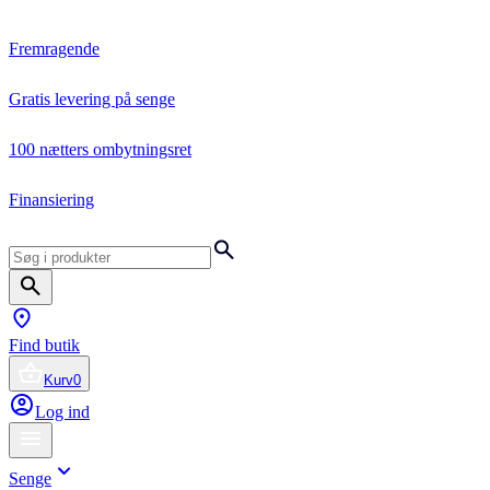
Fremragende
Gratis levering på senge
100 nætters ombytningsret
Finansiering
Find butik
Kurv
0
Log ind
Senge