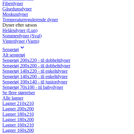
Fiberdyner
Gåsedunsdyner
Moskusdyner
Temperaturregulerende dyner
Dyner efter sæson
Helårsdyner (Lun)
Sommerdyner (Sval)
Vinterdyner (Varm)
Sengetøj
Alt sengetøj
Sengetøj 200x220 - til dobbeltdyner
Sengetøj 200x200 - til dobbeltdyner
Sengetøj 140x220 - til enkeltdyner
Sengetøj 140x200 - til enkeltdyner
Sengetøj 100x140 - til juniordyner
Sengetøj 70x100 - til babydyner
Se flere størrelser
Alle lagner
Lagner 210x210
Lagner 200x200
Lagner 180x210
Lagner 180x200
Lagner 160x210
Lagner 160x200