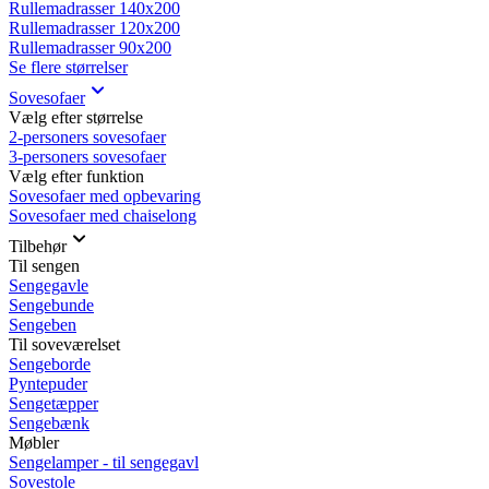
Rullemadrasser 140x200
Rullemadrasser 120x200
Rullemadrasser 90x200
Se flere størrelser
Sovesofaer
Vælg efter størrelse
2-personers sovesofaer
3-personers sovesofaer
Vælg efter funktion
Sovesofaer med opbevaring
Sovesofaer med chaiselong
Tilbehør
Til sengen
Sengegavle
Sengebunde
Sengeben
Til soveværelset
Sengeborde
Pyntepuder
Sengetæpper
Sengebænk
Møbler
Sengelamper - til sengegavl
Sovestole