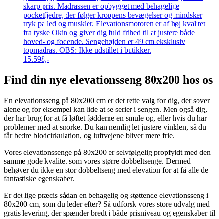
skarp pris. Madrassen er opbygget med behagelige
pocketfjedre, der følger kroppens bevægelser og mindsker
tryk på led og muskler. Elevationsmotoren er af høj kvalitet
fra tyske Okin og giver dig fuld frihed til at justere både
hoved- og fodende. Sengehøjden er 49 cm eksklusiv
topmadras. OBS: Ikke udstillet i butikker.
15.598,-
Find din nye elevationsseng 80x200 hos os
En elevationsseng på 80x200 cm er det rette valg for dig, der sover
alene og for eksempel kan lide at se serier i sengen. Men også dig,
der har brug for at få løftet fødderne en smule op, eller hvis du har
problemer med at snorke. Du kan nemlig let justere vinklen, så du
får bedre blodcirkulation, og luftvejene bliver mere frie.
Vores elevationssenge på 80x200 er selvfølgelig propfyldt med den
samme gode kvalitet som vores større dobbeltsenge. Dermed
behøver du ikke en stor dobbeltseng med elevation for at få alle de
fantastiske egenskaber.
Er det lige præcis sådan en behagelig og støttende elevationsseng i
80x200 cm, som du leder efter? Så udforsk vores store udvalg med
gratis levering, der spænder bredt i både prisniveau og egenskaber til