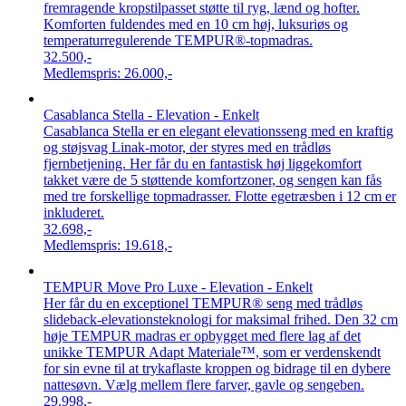
fremragende kropstilpasset støtte til ryg, lænd og hofter.
Komforten fuldendes med en 10 cm høj, luksuriøs og
temperaturregulerende TEMPUR®-topmadras.
32.500,-
Medlemspris:
26.000,-
Casablanca Stella - Elevation - Enkelt
Casablanca Stella er en elegant elevationsseng med en kraftig
og støjsvag Linak-motor, der styres med en trådløs
fjernbetjening. Her får du en fantastisk høj liggekomfort
takket være de 5 støttende komfortzoner, og sengen kan fås
med tre forskellige topmadrasser. Flotte egetræsben i 12 cm er
inkluderet.
32.698,-
Medlemspris:
19.618,-
TEMPUR Move Pro Luxe - Elevation - Enkelt
Her får du en exceptionel TEMPUR® seng med trådløs
slideback-elevationsteknologi for maksimal frihed. Den 32 cm
høje TEMPUR madras er opbygget med flere lag af det
unikke TEMPUR Adapt Materiale™, som er verdenskendt
for sin evne til at trykaflaste kroppen og bidrage til en dybere
nattesøvn. Vælg mellem flere farver, gavle og sengeben.
29.998,-