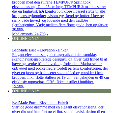
kroppen med den stilrene TEMPUR® Springbox
elevationsseng! Den 25 cm høje TEMPUR® madras sikrer
dig en fantastisk høj komfort og kropstilpasset støtte til alle
kroppens trykpunkter, såsom ryg, lænd og hofter. Hæv og
sænk både hoved- og fodende med den trådløse
fjernbetjening. Vælg mellem flere flotte gavle, ben og farver.
30.998,-
Medlemspris:
24.798,-
ONLINE ONLY
BedMade Ease - Elevation - Enkelt
Elegant elevationsseng, der tager afsæt i den smukke,
skandinavisk-inspirerede designstil og giver fuld frihed til at
hæve og sænke både hoved- og fodenden. Madrassen er
opbygget med pocketfjedre fordelt på fem komfortzoner, der
giver en jævn og balanceret støtte til led og muskler i hele
kroppen. Inkl. flotte stålben på 19 cm. Sengehøjden er 49 cm
eksklusiv topmadras. OBS: Ikke udstillet i butikker.
15.598,-
ONLINE ONLY
BedMade Pure - Elevation - Enkelt
Start de gode drømme med en elegant elevationsseng, der
giver dig god komfort og et flot, skandinavisk design til en