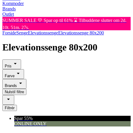
Kommoder
Brands
Outlet
SUMMER SALE 💛 Spar op til 61% ⌛ Tilbuddene slutter om 2d.
10t. 51m. 27s.
Forside
Senge
Elevationssenge
Elevationssenge 80x200
Elevationssenge 80x200
Pris
Farve
Brands
Nulstil filtre
Filtrér
Spar 55%
ONLINE ONLY