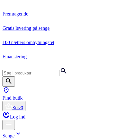
Fremragende
Gratis levering på senge
100 nætters ombytningsret
Finansiering
Find butik
Kurv
0
Log ind
Senge