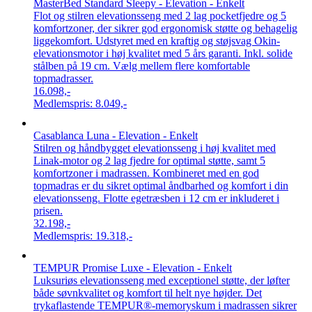
MasterBed Standard Sleepy - Elevation - Enkelt
Flot og stilren elevationsseng med 2 lag pocketfjedre og 5
komfortzoner, der sikrer god ergonomisk støtte og behagelig
liggekomfort. Udstyret med en kraftig og støjsvag Okin-
elevationsmotor i høj kvalitet med 5 års garanti. Inkl. solide
stålben på 19 cm. Vælg mellem flere komfortable
topmadrasser.
16.098,-
Medlemspris:
8.049,-
Casablanca Luna - Elevation - Enkelt
Stilren og håndbygget elevationsseng i høj kvalitet med
Linak-motor og 2 lag fjedre for optimal støtte, samt 5
komfortzoner i madrassen. Kombineret med en god
topmadras er du sikret optimal åndbarhed og komfort i din
elevationsseng. Flotte egetræsben i 12 cm er inkluderet i
prisen.
32.198,-
Medlemspris:
19.318,-
TEMPUR Promise Luxe - Elevation - Enkelt
Luksuriøs elevationsseng med exceptionel støtte, der løfter
både søvnkvalitet og komfort til helt nye højder. Det
trykaflastende TEMPUR®-memoryskum i madrassen sikrer