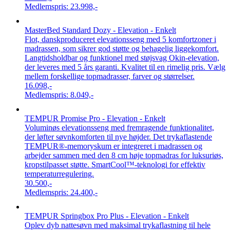
Medlemspris:
23.998,-
MasterBed Standard Dozy - Elevation - Enkelt
Flot, danskproduceret elevationsseng med 5 komfortzoner i
madrassen, som sikrer god støtte og behagelig liggekomfort.
Langtidsholdbar og funktionel med støjsvag Okin-elevation,
der leveres med 5 års garanti. Kvalitet til en rimelig pris. Vælg
mellem forskellige topmadrasser, farver og størrelser.
16.098,-
Medlemspris:
8.049,-
TEMPUR Promise Pro - Elevation - Enkelt
Voluminøs elevationsseng med fremragende funktionalitet,
der løfter søvnkomforten til nye højder. Det trykaflastende
TEMPUR®-memoryskum er integreret i madrassen og
arbejder sammen med den 8 cm høje topmadras for luksuriøs,
kropstilpasset støtte. SmartCool™-teknologi for effektiv
temperaturregulering.
30.500,-
Medlemspris:
24.400,-
TEMPUR Springbox Pro Plus - Elevation - Enkelt
Oplev dyb nattesøvn med maksimal trykaflastning til hele