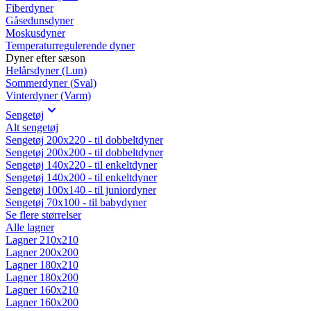
Fiberdyner
Gåsedunsdyner
Moskusdyner
Temperaturregulerende dyner
Dyner efter sæson
Helårsdyner (Lun)
Sommerdyner (Sval)
Vinterdyner (Varm)
Sengetøj
Alt sengetøj
Sengetøj 200x220 - til dobbeltdyner
Sengetøj 200x200 - til dobbeltdyner
Sengetøj 140x220 - til enkeltdyner
Sengetøj 140x200 - til enkeltdyner
Sengetøj 100x140 - til juniordyner
Sengetøj 70x100 - til babydyner
Se flere størrelser
Alle lagner
Lagner 210x210
Lagner 200x200
Lagner 180x210
Lagner 180x200
Lagner 160x210
Lagner 160x200