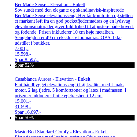
BedMade Sense - Elevation - Enkelt
Sov sundt med den elegante og skandinavisk-inspirerede
BedMade Sense elevationsseng. Her får komforten og støtten
et markant løft fra en god pocketfjedermadras og en lydsvag
elevationsmotor, der giver fuld frihed til at justere både hoved-
og fodende. Prisen inkluderer 10 cm høje metalben.
Sengehøjden er 49 cm eksklusiv topmadras. OBS: Ikke
udstillet i butikker.
7.001,-
15.598,-
Spar
8.597,-
Spar 52%
Casablanca Aurora - Elevation - Enkelt
Flot håndbygget elevationsseng i høj kvalitet med Linak-
motor, 2 lag fjedre, 5 komfortzoner og latex i madrassen. I
prisen er inkluderet flotte egetræsben i 12 cm.
15.001,-
31.698,-
Spar
16.697,-
Spar 50%
MasterBed Standard Comfy - Elevation - Enkelt