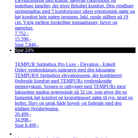
Elevationsseng med kraftig, støjsvag Okin-motor og
justerbare lameller, der giver fleksibel komfort. Den vendbare
springmadras med 5 komfortzoner sikrer ergonomisk støtte og
høj komfort hele natten igennem. Inkl. runde stålben på 19
cm. Vælg mellem forskellige topmadrasser, farver og
størrelser.
7.752,-
15.598,-
Spar
7.846,-
Spar 24%
TEMPUR Springbox Pro Luxe - Elevation - Enkelt
Oplev verdensklasses nattesøvn med den luksuriøse
TEMPUR® Springbox elevationsseng, der kombinerer
fjedrende komfort med TEMPURs verdenskendte
memoryskum. Sengen er opbygget med TEMPURs mest
luksuriøse madras nogensinde på 32 cm, som giver dig en
fantastisk høj komfort og kropstilpasset støtte til ryg, lænd og
hofter. Hæv og sænk både hoved- og fodende med den
trådløse fjernbetjening.
26.499,-
34.998,-
Spar
8.499,-