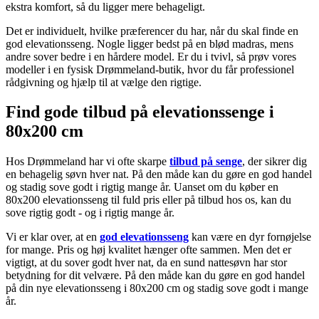
ekstra komfort, så du ligger mere behageligt.
Det er individuelt, hvilke præferencer du har, når du skal finde en
god elevationsseng. Nogle ligger bedst på en blød madras, mens
andre sover bedre i en hårdere model. Er du i tvivl, så prøv vores
modeller i en fysisk Drømmeland-butik, hvor du får professionel
rådgivning og hjælp til at vælge den rigtige.
Find gode tilbud på elevationssenge i
80x200 cm
Hos Drømmeland har vi ofte skarpe
tilbud på senge
, der sikrer dig
en behagelig søvn hver nat. På den måde kan du gøre en god handel
og stadig sove godt i rigtig mange år. Uanset om du køber en
80x200 elevationsseng til fuld pris eller på tilbud hos os, kan du
sove rigtig godt - og i rigtig mange år.
Vi er klar over, at en
god elevationsseng
kan være en dyr fornøjelse
for mange. Pris og høj kvalitet hænger ofte sammen. Men det er
vigtigt, at du sover godt hver nat, da en sund nattesøvn har stor
betydning for dit velvære. På den måde kan du gøre en god handel
på din nye elevationsseng i 80x200 cm og stadig sove godt i mange
år.