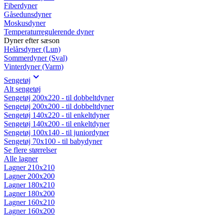
Fiberdyner
Gåsedunsdyner
Moskusdyner
Temperaturregulerende dyner
Dyner efter sæson
Helårsdyner (Lun)
Sommerdyner (Sval)
Vinterdyner (Varm)
Sengetøj
Alt sengetøj
Sengetøj 200x220 - til dobbeltdyner
Sengetøj 200x200 - til dobbeltdyner
Sengetøj 140x220 - til enkeltdyner
Sengetøj 140x200 - til enkeltdyner
Sengetøj 100x140 - til juniordyner
Sengetøj 70x100 - til babydyner
Se flere størrelser
Alle lagner
Lagner 210x210
Lagner 200x200
Lagner 180x210
Lagner 180x200
Lagner 160x210
Lagner 160x200