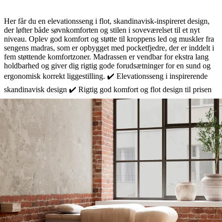
Her får du en elevationsseng i flot, skandinavisk-inspireret design,
der løfter både søvnkomforten og stilen i soveværelset til et nyt
niveau. Oplev god komfort og støtte til kroppens led og muskler fra
sengens madras, som er opbygget med pocketfjedre, der er inddelt i
fem støttende komfortzoner. Madrassen er vendbar for ekstra lang
holdbarhed og giver dig rigtig gode forudsætninger for en sund og
ergonomisk korrekt liggestilling. ✔️ Elevationsseng i inspirerende
skandinavisk design ✔️ Rigtig god komfort og flot design til prisen
✔️ Danskproduceret med lang holdbarhe Elevationssengen er
udstyret med en lydsvag kvalitetsmotor fra tyske Okin, der nemt
styres med den trådløse fjernbetjening, som medfølger. Hæv og
sænk nemt hver side uafhængigt, og justér både hoved- og fodende,
så du altid finder den rigtige stilling, der passer dig bedst. Øverst
vælger du selv din foretrukne komfort ved at vælge en af de tre
behagelige topmadrasser. Elevationssengen fås også med et stort
udvalg af flotte gavle, der kan sætte prikken over i’et i soveværelset.
Med BedMade Ease elevationsseng får du hele 15 års garanti på
ramme- og fjederbrud og 5 års garanti på motoren.