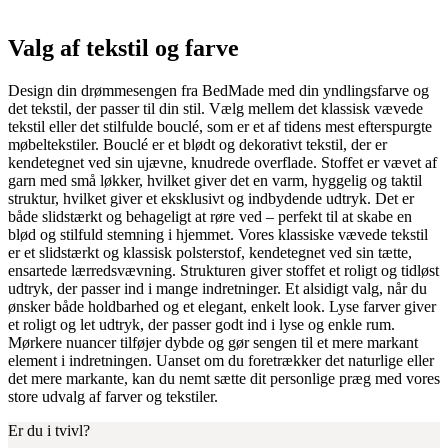
Valg af tekstil og farve
Design din drømmesengen fra BedMade med din yndlingsfarve og
det tekstil, der passer til din stil. Vælg mellem det klassisk vævede
tekstil eller det stilfulde bouclé, som er et af tidens mest efterspurgte
møbeltekstiler. Bouclé er et blødt og dekorativt tekstil, der er
kendetegnet ved sin ujævne, knudrede overflade. Stoffet er vævet af
garn med små løkker, hvilket giver det en varm, hyggelig og taktil
struktur, hvilket giver et eksklusivt og indbydende udtryk. Det er
både slidstærkt og behageligt at røre ved – perfekt til at skabe en
blød og stilfuld stemning i hjemmet. Vores klassiske vævede tekstil
er et slidstærkt og klassisk polsterstof, kendetegnet ved sin tætte,
ensartede lærredsvævning. Strukturen giver stoffet et roligt og tidløst
udtryk, der passer ind i mange indretninger. Et alsidigt valg, når du
ønsker både holdbarhed og et elegant, enkelt look. Lyse farver giver
et roligt og let udtryk, der passer godt ind i lyse og enkle rum.
Mørkere nuancer tilføjer dybde og gør sengen til et mere markant
element i indretningen. Uanset om du foretrækker det naturlige eller
det mere markante, kan du nemt sætte dit personlige præg med vores
store udvalg af farver og tekstiler.
Er du i tvivl?