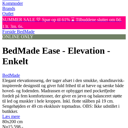
Kommoder
Brands
Outlet
SUMMER SALE 💛 Spar op til 61% ⌛ Tilbuddene slutter om 0d.
13t. 3m. 6s.
Forside
BedMade
ONLINE ONLY
BedMade Ease - Elevation -
Enkelt
BedMade
Elegant elevationsseng, der tager afsæt i den smukke, skandinavisk-
inspirerede designstil og giver fuld frihed til at hæve og sænke både
hoved- og fodenden. Madrassen er opbygget med pocketfjedre
fordelt på fem komfortzoner, der giver en jævn og balanceret støtte
til led og muskler i hele kroppen. Inkl. flotte stålben på 19 cm.
Sengehøjden er 49 cm eksklusiv topmadras. OBS: Ikke udstillet i
butikker.
Læs mere
80x200
cm
Nu
15.598,-