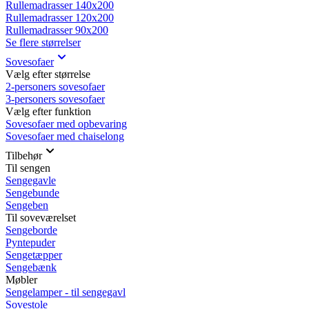
Rullemadrasser 140x200
Rullemadrasser 120x200
Rullemadrasser 90x200
Se flere størrelser
Sovesofaer
Vælg efter størrelse
2-personers sovesofaer
3-personers sovesofaer
Vælg efter funktion
Sovesofaer med opbevaring
Sovesofaer med chaiselong
Tilbehør
Til sengen
Sengegavle
Sengebunde
Sengeben
Til soveværelset
Sengeborde
Pyntepuder
Sengetæpper
Sengebænk
Møbler
Sengelamper - til sengegavl
Sovestole