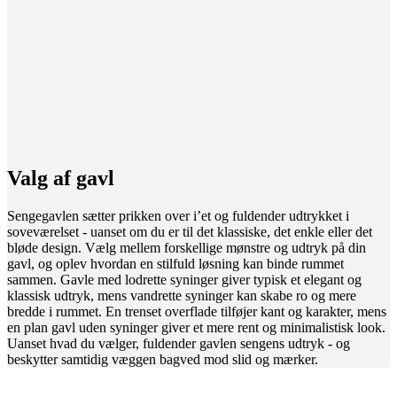
Valg af gavl
Sengegavlen sætter prikken over i’et og fuldender udtrykket i
soveværelset - uanset om du er til det klassiske, det enkle eller det
bløde design. Vælg mellem forskellige mønstre og udtryk på din
gavl, og oplev hvordan en stilfuld løsning kan binde rummet
sammen. Gavle med lodrette syninger giver typisk et elegant og
klassisk udtryk, mens vandrette syninger kan skabe ro og mere
bredde i rummet. En trenset overflade tilføjer kant og karakter, mens
en plan gavl uden syninger giver et mere rent og minimalistisk look.
Uanset hvad du vælger, fuldender gavlen sengens udtryk - og
beskytter samtidig væggen bagved mod slid og mærker.