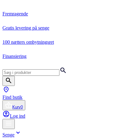
Fremragende
Gratis levering på senge
100 nætters ombytningsret
Finansiering
Find butik
Kurv
0
Log ind
Senge