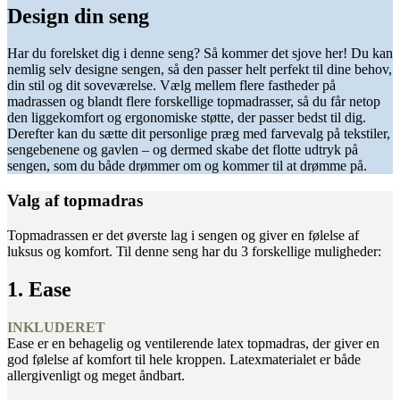
Design din seng
Har du forelsket dig i denne seng? Så kommer det sjove her! Du kan
nemlig selv designe sengen, så den passer helt perfekt til dine behov,
din stil og dit soveværelse. Vælg mellem flere fastheder på
madrassen og blandt flere forskellige topmadrasser, så du får netop
den liggekomfort og ergonomiske støtte, der passer bedst til dig.
Derefter kan du sætte dit personlige præg med farvevalg på tekstiler,
sengebenene og gavlen – og dermed skabe det flotte udtryk på
sengen, som du både drømmer om og kommer til at drømme på.
Valg af topmadras
Topmadrassen er det øverste lag i sengen og giver en følelse af
luksus og komfort. Til denne seng har du 3 forskellige muligheder:
1. Ease
INKLUDERET
Ease er en behagelig og ventilerende latex topmadras, der giver en
god følelse af komfort til hele kroppen. Latexmaterialet er både
allergivenligt og meget åndbart.