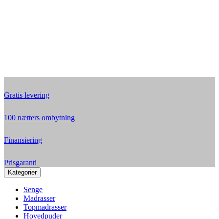
Gratis levering
100 nætters ombytning
Finansiering
Prisgaranti
Kategorier
Senge
Madrasser
Topmadrasser
Hovedpuder