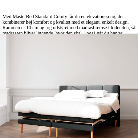
Med MasterBed Standard Comfy får du en elevationsseng, der
kombinerer høj komfort og kvalitet med et elegant, enkelt design.
Rammen er 10 cm høj og udstyret med madrasbremse i fodenden, så
madrassen bliver liggende, hvor den skal – også når du hæver
benene. Springmadrassen er bygget op med pocketfjedre i
individuelle stofposer, som giver kropstilpasset støtte til dine
trykpunkter. Over og under fjedrene ligger AirgoFoam-skum, der
sikrer en behagelig, ventileret støtte hele natten. Madrassen kan
vendes, hvilket forlænger levetiden og bevarer komforten i mange
år. Motoren er en stærk og lydsvag Okin-motor, der giver dig
mulighed for nemt at justere din liggeposition med et enkelt tryk –
uanset om du vil løfte benene for bedre blodcirkulation eller sidde
behageligt og læse. Hele 15 års garanti på ramme- og fjederbrud og
5 år på motoren. Sengehøjde eksklusiv ben og topmadras: 36 cm.