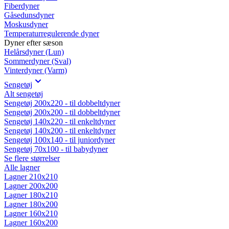
Fiberdyner
Gåsedunsdyner
Moskusdyner
Temperaturregulerende dyner
Dyner efter sæson
Helårsdyner (Lun)
Sommerdyner (Sval)
Vinterdyner (Varm)
Sengetøj
Alt sengetøj
Sengetøj 200x220 - til dobbeltdyner
Sengetøj 200x200 - til dobbeltdyner
Sengetøj 140x220 - til enkeltdyner
Sengetøj 140x200 - til enkeltdyner
Sengetøj 100x140 - til juniordyner
Sengetøj 70x100 - til babydyner
Se flere størrelser
Alle lagner
Lagner 210x210
Lagner 200x200
Lagner 180x210
Lagner 180x200
Lagner 160x210
Lagner 160x200