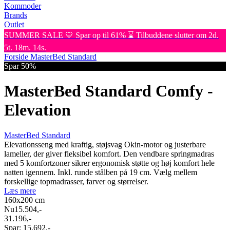
Kommoder
Brands
Outlet
SUMMER SALE 💛 Spar op til 61% ⌛ Tilbuddene slutter om 2d.
5t. 18m. 14s.
Forside
MasterBed Standard
Spar 50%
MasterBed Standard Comfy -
Elevation
MasterBed Standard
Elevationsseng med kraftig, støjsvag Okin-motor og justerbare
lameller, der giver fleksibel komfort. Den vendbare springmadras
med 5 komfortzoner sikrer ergonomisk støtte og høj komfort hele
natten igennem. Inkl. runde stålben på 19 cm. Vælg mellem
forskellige topmadrasser, farver og størrelser.
Læs mere
160x200
cm
Nu
15.504,-
31.196,-
Spar:
15.692,-