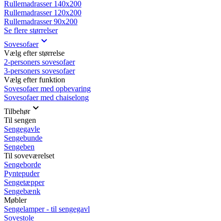
Rullemadrasser 140x200
Rullemadrasser 120x200
Rullemadrasser 90x200
Se flere størrelser
Sovesofaer
Vælg efter størrelse
2-personers sovesofaer
3-personers sovesofaer
Vælg efter funktion
Sovesofaer med opbevaring
Sovesofaer med chaiselong
Tilbehør
Til sengen
Sengegavle
Sengebunde
Sengeben
Til soveværelset
Sengeborde
Pyntepuder
Sengetæpper
Sengebænk
Møbler
Sengelamper - til sengegavl
Sovestole