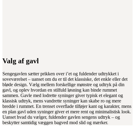
Valg af gavl
Sengegavlen sætter prikken over i’et og fuldender udtrykket i
soveværelset – uanset om du er til det klassiske, det enkle eller det
bløde design. Vælg mellem forskellige mønstre og udtryk på din
gavl, og oplev hvordan en stilfuld løsning kan binde rummet
sammen. Gavle med lodrette syninger giver typisk et elegant og
klassisk udtryk, mens vandrette syninger kan skabe ro og mere
bredde i rummet. En trenset overflade tilføjer kant og karakter, mens
en plan gavl uden syninger giver et mere rent og minimalistisk look.
Uanset hvad du vælger, fuldender gavlen sengens udtryk – og
beskytter samtidig væggen bagved mod slid og mærker.