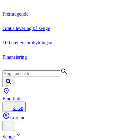
Fremragende
Gratis levering på senge
100 nætters ombytningsret
Finansiering
Find butik
Kurv
0
Log ind
Senge