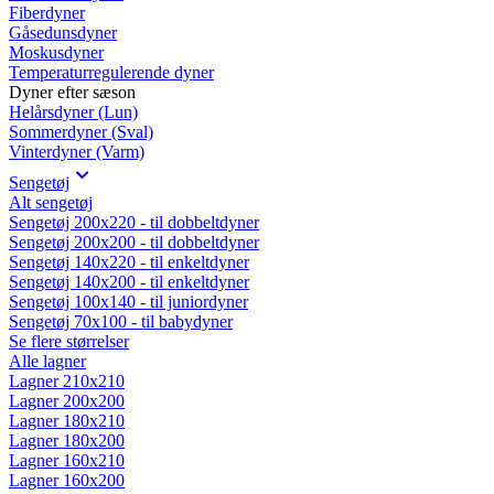
Fiberdyner
Gåsedunsdyner
Moskusdyner
Temperaturregulerende dyner
Dyner efter sæson
Helårsdyner (Lun)
Sommerdyner (Sval)
Vinterdyner (Varm)
Sengetøj
Alt sengetøj
Sengetøj 200x220 - til dobbeltdyner
Sengetøj 200x200 - til dobbeltdyner
Sengetøj 140x220 - til enkeltdyner
Sengetøj 140x200 - til enkeltdyner
Sengetøj 100x140 - til juniordyner
Sengetøj 70x100 - til babydyner
Se flere størrelser
Alle lagner
Lagner 210x210
Lagner 200x200
Lagner 180x210
Lagner 180x200
Lagner 160x210
Lagner 160x200