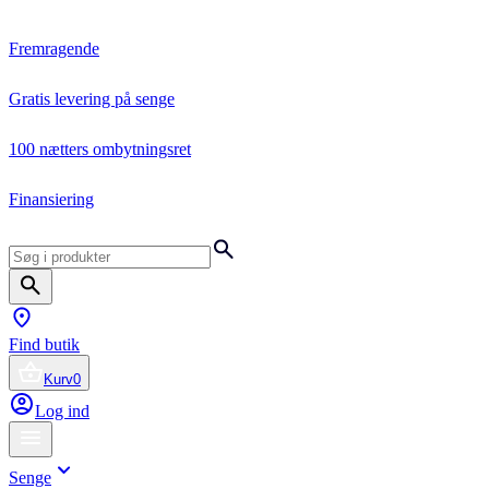
Fremragende
Gratis levering på senge
100 nætters ombytningsret
Finansiering
Find butik
Kurv
0
Log ind
Senge