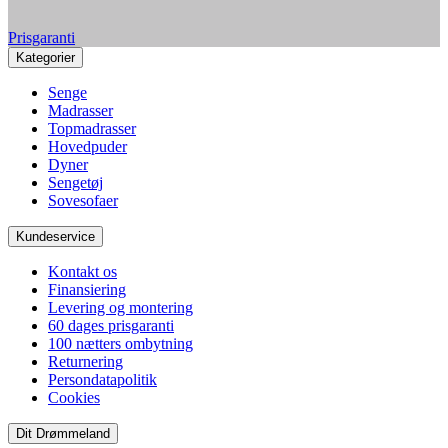
Prisgaranti
Kategorier
Senge
Madrasser
Topmadrasser
Hovedpuder
Dyner
Sengetøj
Sovesofaer
Kundeservice
Kontakt os
Finansiering
Levering og montering
60 dages prisgaranti
100 nætters ombytning
Returnering
Persondatapolitik
Cookies
Dit Drømmeland