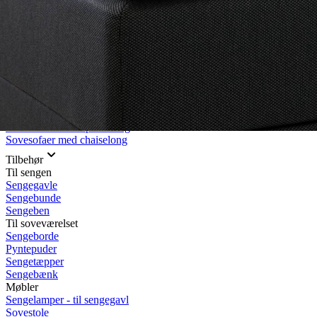
Rullemadrasser 140x200
Rullemadrasser 120x200
Rullemadrasser 90x200
Se flere størrelser
Sovesofaer
Vælg efter størrelse
2-personers sovesofaer
3-personers sovesofaer
Vælg efter funktion
Sovesofaer med opbevaring
Sovesofaer med chaiselong
Tilbehør
Til sengen
Sengegavle
Sengebunde
Sengeben
Til soveværelset
Sengeborde
Pyntepuder
Sengetæpper
Sengebænk
Møbler
Sengelamper - til sengegavl
Sovestole