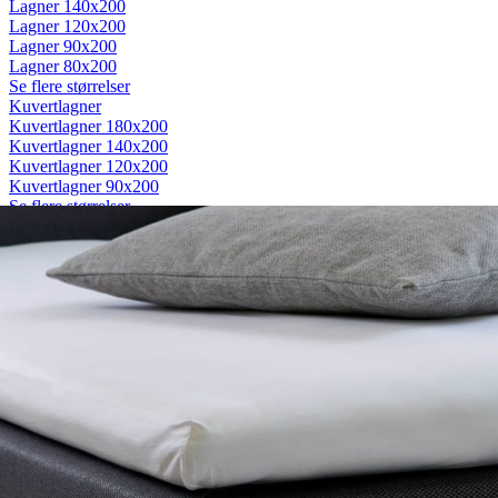
Lagner 140x200
Lagner 120x200
Lagner 90x200
Lagner 80x200
Se flere størrelser
Kuvertlagner
Kuvertlagner 180x200
Kuvertlagner 140x200
Kuvertlagner 120x200
Kuvertlagner 90x200
Se flere størrelser
Faconlagner
Faconlagner 180x200
Faconlagner 140x200
Faconlagner 120x200
Faconlagner 90x200
Se flere størrelser
Øvrige lagner
Flade lagner
Moltonlagner
Stræklagner
Splitlagner
Vådliggerlagner
Rullemadrasser
Rullemadrasser 180x200