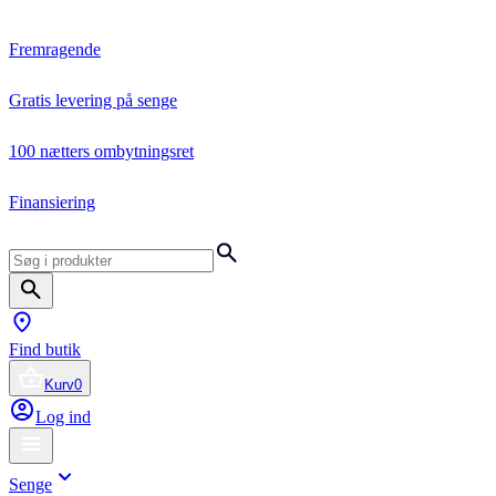
Fremragende
Gratis levering på senge
100 nætters ombytningsret
Finansiering
Find butik
Kurv
0
Log ind
Senge