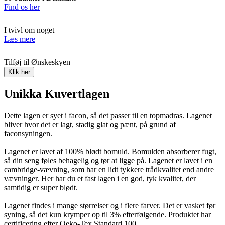
Find os her
I tvivl om noget
Læs mere
Tilføj til Ønskeskyen
Klik her
Unikka Kuvertlagen
Dette lagen er syet i facon, så det passer til en topmadras. Lagenet
bliver hvor det er lagt, stadig glat og pænt, på grund af
faconsyningen.
Lagenet er lavet af 100% blødt bomuld. Bomulden absorberer fugt,
så din seng føles behagelig og tør at ligge på. Lagenet er lavet i en
cambridge-vævning, som har en lidt tykkere trådkvalitet end andre
vævninger. Her har du et fast lagen i en god, tyk kvalitet, der
samtidig er super blødt.
Lagenet findes i mange størrelser og i flere farver. Det er vasket før
syning, så det kun krymper op til 3% efterfølgende. Produktet har
certificering efter Oeko-Tex Standard 100.