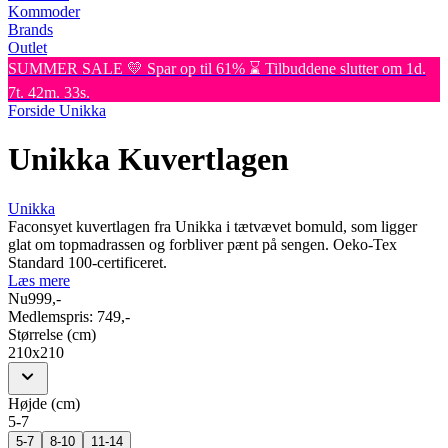
Kommoder
Brands
Outlet
SUMMER SALE 💛 Spar op til 61% ⌛ Tilbuddene slutter om 1d.
7t. 42m. 33s.
Forside
Unikka
Unikka Kuvertlagen
Unikka
Faconsyet kuvertlagen fra Unikka i tætvævet bomuld, som ligger
glat om topmadrassen og forbliver pænt på sengen. Oeko-Tex
Standard 100-certificeret.
Læs mere
Nu
999,-
Medlemspris:
749,-
Størrelse (cm)
210x210
Højde (cm)
5-7
5-7
8-10
11-14