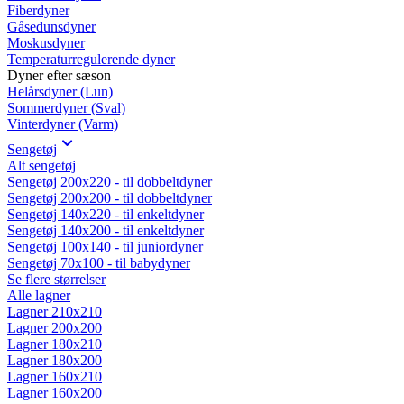
Fiberdyner
Gåsedunsdyner
Moskusdyner
Temperaturregulerende dyner
Dyner efter sæson
Helårsdyner (Lun)
Sommerdyner (Sval)
Vinterdyner (Varm)
Sengetøj
Alt sengetøj
Sengetøj 200x220 - til dobbeltdyner
Sengetøj 200x200 - til dobbeltdyner
Sengetøj 140x220 - til enkeltdyner
Sengetøj 140x200 - til enkeltdyner
Sengetøj 100x140 - til juniordyner
Sengetøj 70x100 - til babydyner
Se flere størrelser
Alle lagner
Lagner 210x210
Lagner 200x200
Lagner 180x210
Lagner 180x200
Lagner 160x210
Lagner 160x200