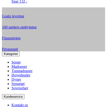
Spar
132,-
Gratis levering
100 nætters ombytning
Finansiering
Prisgaranti
Kategorier
Senge
Madrasser
Topmadrasser
Hovedpuder
Dyner
Sengetøj
Sovesofaer
Kundeservice
Kontakt os