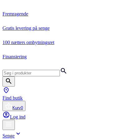
Fremragende
Gratis levering på senge
100 nætters ombytningsret
Finansiering
Find butik
Kurv
0
Log ind
Senge