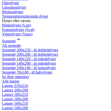
Fiberdyner
Gåsedunsdyner
Moskusdyner
Temperaturregulerende dyner
Dyner efter sæson
Helårsdyner (Lun)
Sommerdyner (Sval)
Vinterdyner (Varm)
Sengetøj
Alt sengetøj
Sengetøj 200x220 - til dobbeltdyner
Sengetøj 200x200 - til dobbeltdyner
Sengetøj 140x220 - til enkeltdyner
Sengetøj 140x200 - til enkeltdyner
Sengetøj 100x140 - til juniordyner
Sengetøj 70x100 - til babydyner
Se flere størrelser
Alle lagner
Lagner 210x210
Lagner 200x200
Lagner 180x210
Lagner 180x200
Lagner 160x210
Lagner 160x200