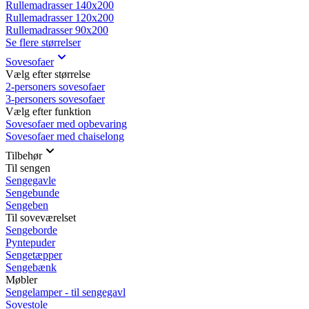
Rullemadrasser 140x200
Rullemadrasser 120x200
Rullemadrasser 90x200
Se flere størrelser
Sovesofaer
Vælg efter størrelse
2-personers sovesofaer
3-personers sovesofaer
Vælg efter funktion
Sovesofaer med opbevaring
Sovesofaer med chaiselong
Tilbehør
Til sengen
Sengegavle
Sengebunde
Sengeben
Til soveværelset
Sengeborde
Pyntepuder
Sengetæpper
Sengebænk
Møbler
Sengelamper - til sengegavl
Sovestole