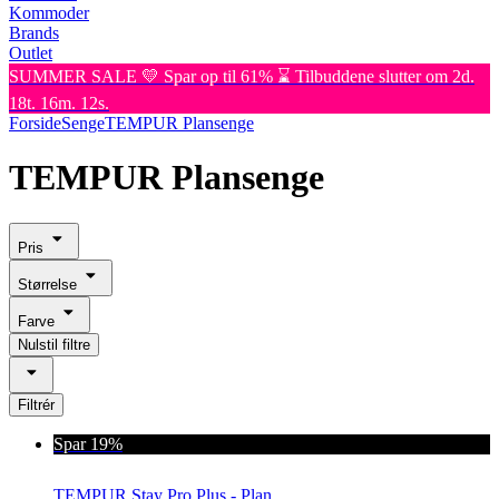
Kommoder
Brands
Outlet
SUMMER SALE 💛 Spar op til 61% ⌛ Tilbuddene slutter om 2d.
18t. 16m. 12s.
Forside
Senge
TEMPUR Plansenge
TEMPUR Plansenge
Pris
Størrelse
Farve
Nulstil filtre
Filtrér
Spar 19%
TEMPUR Stay Pro Plus - Plan