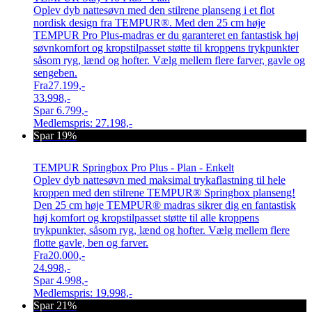
Oplev dyb nattesøvn med den stilrene planseng i et flot
nordisk design fra TEMPUR®. Med den 25 cm høje
TEMPUR Pro Plus-madras er du garanteret en fantastisk høj
søvnkomfort og kropstilpasset støtte til kroppens trykpunkter
såsom ryg, lænd og hofter. Vælg mellem flere farver, gavle og
sengeben.
Fra
27.199,-
33.998,-
Spar
6.799,-
Medlemspris:
27.198,-
Spar 19%
TEMPUR Springbox Pro Plus - Plan - Enkelt
Oplev dyb nattesøvn med maksimal trykaflastning til hele
kroppen med den stilrene TEMPUR® Springbox planseng!
Den 25 cm høje TEMPUR® madras sikrer dig en fantastisk
høj komfort og kropstilpasset støtte til alle kroppens
trykpunkter, såsom ryg, lænd og hofter. Vælg mellem flere
flotte gavle, ben og farver.
Fra
20.000,-
24.998,-
Spar
4.998,-
Medlemspris:
19.998,-
Spar 21%