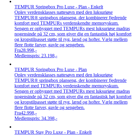
TEMPUR Springbox Pro Luxe - Plan - Enkelt
Oplev verdensklasses nattesøvn med den luksuriøse
TEMPUR® springbox planseng, der kombinerer fjedrende
komfort med TEMPURs verdenskendte memoryskum.
Sengen er opbygget med TEMPURs mest luksuriøse madras
nogensinde på 32 cm, som giver dig en fantastisk høj komfort
og kropstilpasset støtte til ryg, lænd og hofter. Vælg mellem
flere flotte farver, gavle og sengeben.
Fra
28.998,-
Medlemspris:
23.198,-
TEMPUR Springbox Pro Luxe - Plan
Oplev verdensklasses nattesøvn med den luksuriøse
TEMPUR® springbox planseng, der kombinerer fjedrende
komfort med TEMPURs verdenskendte memoryskum.
Sengen er opbygget med TEMPURs mest luksuriøse madras
nogensinde på 32 cm, som giver dig en fantastisk høj komfort
og kropstilpasset støtte til ryg, lænd og hofter. Vælg mellem
flere flotte farver, gavle og sengeben.
Fra
42.998,-
Medlemspris:
34.398,-
TEMPUR Stay Pro Luxe - Plan - Enkelt