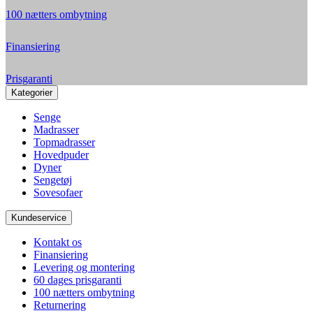
100 nætters ombytning
Finansiering
Prisgaranti
Kategorier
Senge
Madrasser
Topmadrasser
Hovedpuder
Dyner
Sengetøj
Sovesofaer
Kundeservice
Kontakt os
Finansiering
Levering og montering
60 dages prisgaranti
100 nætters ombytning
Returnering