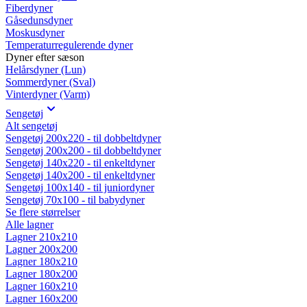
Fiberdyner
Gåsedunsdyner
Moskusdyner
Temperaturregulerende dyner
Dyner efter sæson
Helårsdyner (Lun)
Sommerdyner (Sval)
Vinterdyner (Varm)
Sengetøj
Alt sengetøj
Sengetøj 200x220 - til dobbeltdyner
Sengetøj 200x200 - til dobbeltdyner
Sengetøj 140x220 - til enkeltdyner
Sengetøj 140x200 - til enkeltdyner
Sengetøj 100x140 - til juniordyner
Sengetøj 70x100 - til babydyner
Se flere størrelser
Alle lagner
Lagner 210x210
Lagner 200x200
Lagner 180x210
Lagner 180x200
Lagner 160x210
Lagner 160x200