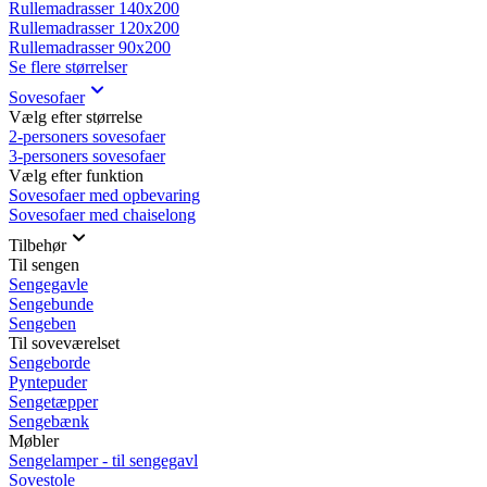
Rullemadrasser 140x200
Rullemadrasser 120x200
Rullemadrasser 90x200
Se flere størrelser
Sovesofaer
Vælg efter størrelse
2-personers sovesofaer
3-personers sovesofaer
Vælg efter funktion
Sovesofaer med opbevaring
Sovesofaer med chaiselong
Tilbehør
Til sengen
Sengegavle
Sengebunde
Sengeben
Til soveværelset
Sengeborde
Pyntepuder
Sengetæpper
Sengebænk
Møbler
Sengelamper - til sengegavl
Sovestole