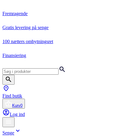
Fremragende
Gratis levering på senge
100 nætters ombytningsret
Finansiering
Find butik
Kurv
0
Log ind
Senge