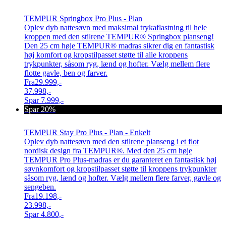
TEMPUR Springbox Pro Plus - Plan
Oplev dyb nattesøvn med maksimal trykaflastning til hele
kroppen med den stilrene TEMPUR® Springbox planseng!
Den 25 cm høje TEMPUR® madras sikrer dig en fantastisk
høj komfort og kropstilpasset støtte til alle kroppens
trykpunkter, såsom ryg, lænd og hofter. Vælg mellem flere
flotte gavle, ben og farver.
Fra
29.999,-
37.998,-
Spar
7.999,-
Spar 20%
TEMPUR Stay Pro Plus - Plan - Enkelt
Oplev dyb nattesøvn med den stilrene planseng i et flot
nordisk design fra TEMPUR®. Med den 25 cm høje
TEMPUR Pro Plus-madras er du garanteret en fantastisk høj
søvnkomfort og kropstilpasset støtte til kroppens trykpunkter
såsom ryg, lænd og hofter. Vælg mellem flere farver, gavle og
sengeben.
Fra
19.198,-
23.998,-
Spar
4.800,-