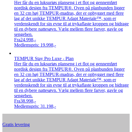
Her får du en luksuriøs planseng i et flot og gennemført
nordisk design fra TEMPUR®. Oven på planbunden ligger
en 32 cm høj TEMPUR-madras, der er opbygget med flere
lag af det unikke TEMPUR Adapt Materiale™, som er
verdenskendt for sin evne til at trykaflaste kroppen og bidrage
til en dybere nattesøvn. Vælg mellem flere farver, gavle og
sengeben.
Fra
24.998,-
Medlemspris:
19.998,-
TEMPUR Stay Pro Luxe - Plan
Her får du en luksuriøs planseng i et flot og gennemført
nordisk design fra TEMPUR®. Oven på planbunden ligger
en 32 cm høj TEMPUR-madras, der er opbygget med flere
lag af det unikke TEMPUR Adapt Materiale™, som er
verdenskendt for sin evne til at trykaflaste kroppen og bidrage
til en dybere nattesøvn. Vælg mellem flere farver, gavle og
sengeben.
Fra
38.998,-
Medlemspris:
31.198,-
Gratis levering