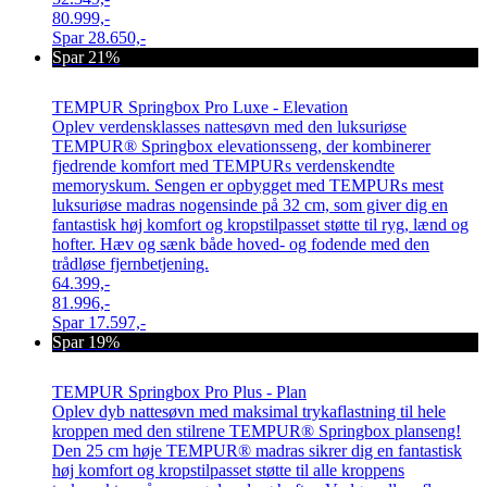
80.999,-
Spar
28.650,-
Spar 21%
TEMPUR Springbox Pro Luxe - Elevation
Oplev verdensklasses nattesøvn med den luksuriøse
TEMPUR® Springbox elevationsseng, der kombinerer
fjedrende komfort med TEMPURs verdenskendte
memoryskum. Sengen er opbygget med TEMPURs mest
luksuriøse madras nogensinde på 32 cm, som giver dig en
fantastisk høj komfort og kropstilpasset støtte til ryg, lænd og
hofter. Hæv og sænk både hoved- og fodende med den
trådløse fjernbetjening.
64.399,-
81.996,-
Spar
17.597,-
Spar 19%
TEMPUR Springbox Pro Plus - Plan
Oplev dyb nattesøvn med maksimal trykaflastning til hele
kroppen med den stilrene TEMPUR® Springbox planseng!
Den 25 cm høje TEMPUR® madras sikrer dig en fantastisk
høj komfort og kropstilpasset støtte til alle kroppens