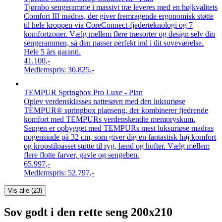
Tjørnbo sengeramme i massivt træ leveres med en højkvalitets
Comfort III madras, der giver fremragende ergonomisk støtte
til hele kroppen via CoreConnect-fjederteknologi og 7
komfortzoner. Vælg mellem flere træsorter og design selv din
sengerammen, så den passer perfekt ind i dit soveværelse.
Hele 5 års garanti.
41.100,-
Medlemspris:
30.825,-
TEMPUR Springbox Pro Luxe - Plan
Oplev verdensklasses nattesøvn med den luksuriøse
TEMPUR® springbox planseng, der kombinerer fjedrende
komfort med TEMPURs verdenskendte memoryskum.
Sengen er opbygget med TEMPURs mest luksuriøse madras
nogensinde på 32 cm, som giver dig en fantastisk høj komfort
og kropstilpasset støtte til ryg, lænd og hofter. Vælg mellem
flere flotte farver, gavle og sengeben.
65.997,-
Medlemspris:
52.797,-
Vis alle (
23
)
Sov godt i den rette seng 200x210