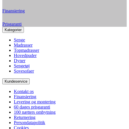
Finansiering
Prisgaranti
Kategorier
Senge
Madrasser
Topmadrasser
Hovedpuder
Dyner
Sengetøj
Sovesofaer
Kundeservice
Kontakt os
Finansiering
Levering og montering
60 dages prisgaranti
100 nætters ombytning
Returnering
Persondatapolitik
Cookies