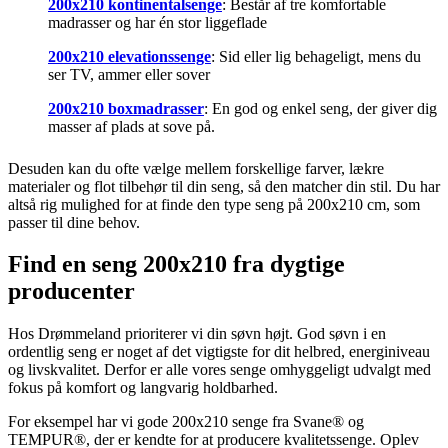
200x210 kontinentalsenge
: Består af tre komfortable
madrasser og har én stor liggeflade
200x210 elevationssenge
: Sid eller lig behageligt, mens du
ser TV, ammer eller sover
200x210 boxmadrasser
: En god og enkel seng, der giver dig
masser af plads at sove på.
Desuden kan du ofte vælge mellem forskellige farver, lækre
materialer og flot tilbehør til din seng, så den matcher din stil. Du har
altså rig mulighed for at finde den type seng på 200x210 cm, som
passer til dine behov.
Find en seng 200x210 fra dygtige
producenter
Hos Drømmeland prioriterer vi din søvn højt. God søvn i en
ordentlig seng er noget af det vigtigste for dit helbred, energiniveau
og livskvalitet. Derfor er alle vores senge omhyggeligt udvalgt med
fokus på komfort og langvarig holdbarhed.
For eksempel har vi gode 200x210 senge fra Svane® og
TEMPUR®, der er kendte for at producere kvalitetssenge. Oplev