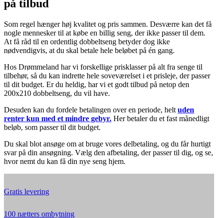
på tilbud
Som regel hænger høj kvalitet og pris sammen. Desværre kan det få
nogle mennesker til at købe en billig seng, der ikke passer til dem.
At få råd til en ordentlig dobbeltseng betyder dog ikke
nødvendigvis, at du skal betale hele beløbet på én gang.
Hos Drømmeland har vi forskellige prisklasser på alt fra senge til
tilbehør, så du kan indrette hele soveværelset i et prisleje, der passer
til dit budget. Er du heldig, har vi et godt tilbud på netop den
200x210 dobbeltseng, du vil have.
Desuden kan du fordele betalingen over en periode, helt
uden
renter kun med et mindre gebyr.
Her betaler du et fast månedligt
beløb, som passer til dit budget.
Du skal blot ansøge om at bruge vores delbetaling, og du får hurtigt
svar på din ansøgning. Vælg den afbetaling, der passer til dig, og se,
hvor nemt du kan få din nye seng hjem.
Gratis levering
100 nætters ombytning