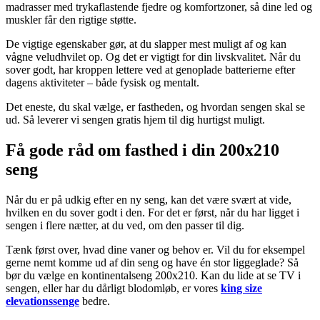
madrasser med trykaflastende fjedre og komfortzoner, så dine led og
muskler får den rigtige støtte.
De vigtige egenskaber gør, at du slapper mest muligt af og kan
vågne veludhvilet op. Og det er vigtigt for din livskvalitet. Når du
sover godt, har kroppen lettere ved at genoplade batterierne efter
dagens aktiviteter – både fysisk og mentalt.
Det eneste, du skal vælge, er fastheden, og hvordan sengen skal se
ud. Så leverer vi sengen gratis hjem til dig hurtigst muligt.
Få gode råd om fasthed i din 200x210
seng
Når du er på udkig efter en ny seng, kan det være svært at vide,
hvilken en du sover godt i den. For det er først, når du har ligget i
sengen i flere nætter, at du ved, om den passer til dig.
Tænk først over, hvad dine vaner og behov er. Vil du for eksempel
gerne nemt komme ud af din seng og have én stor liggeglade? Så
bør du vælge en kontinentalseng 200x210. Kan du lide at se TV i
sengen, eller har du dårligt blodomløb, er vores
king size
elevationssenge
bedre.