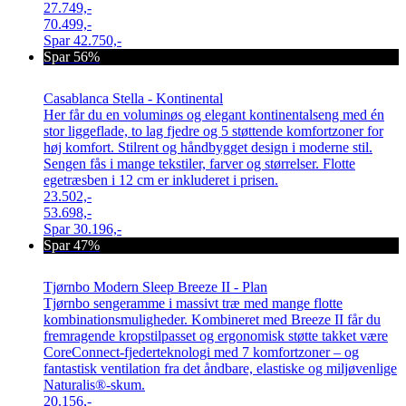
27.749,-
70.499,-
Spar
42.750,-
Spar 56%
Casablanca Stella - Kontinental
Her får du en voluminøs og elegant kontinentalseng med én
stor liggeflade, to lag fjedre og 5 støttende komfortzoner for
høj komfort. Stilrent og håndbygget design i moderne stil.
Sengen fås i mange tekstiler, farver og størrelser. Flotte
egetræsben i 12 cm er inkluderet i prisen.
23.502,-
53.698,-
Spar
30.196,-
Spar 47%
Tjørnbo Modern Sleep Breeze II - Plan
Tjørnbo sengeramme i massivt træ med mange flotte
kombinationsmuligheder. Kombineret med Breeze II får du
fremragende kropstilpasset og ergonomisk støtte takket være
CoreConnect-fjederteknologi med 7 komfortzoner – og
fantastisk ventilation fra det åndbare, elastiske og miljøvenlige
Naturalis®-skum.
20.156,-