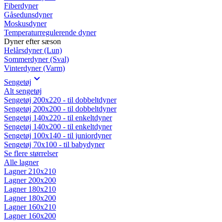
Fiberdyner
Gåsedunsdyner
Moskusdyner
Temperaturregulerende dyner
Dyner efter sæson
Helårsdyner (Lun)
Sommerdyner (Sval)
Vinterdyner (Varm)
Sengetøj
Alt sengetøj
Sengetøj 200x220 - til dobbeltdyner
Sengetøj 200x200 - til dobbeltdyner
Sengetøj 140x220 - til enkeltdyner
Sengetøj 140x200 - til enkeltdyner
Sengetøj 100x140 - til juniordyner
Sengetøj 70x100 - til babydyner
Se flere størrelser
Alle lagner
Lagner 210x210
Lagner 200x200
Lagner 180x210
Lagner 180x200
Lagner 160x210
Lagner 160x200