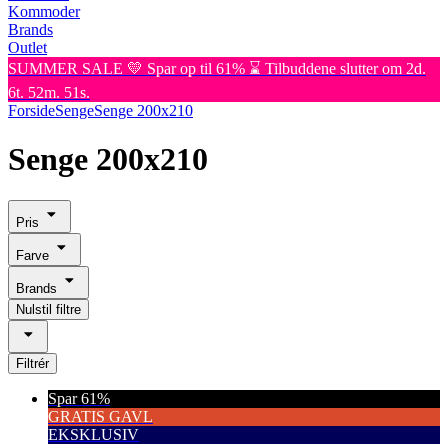
Kommoder
Brands
Outlet
SUMMER SALE 💛 Spar op til 61% ⌛ Tilbuddene slutter om 2d.
6t. 52m. 51s.
Forside
Senge
Senge 200x210
Senge 200x210
Pris
Farve
Brands
Nulstil filtre
Filtrér
Spar 61%
GRATIS GAVL
EKSKLUSIV