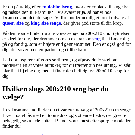
Er du på udkig efter
en dobbeltseng
, hvor der er plads til lange ben
og måske den lille familie? Hvis svaret er ja, så har vi hos
Drømmeland det, du søger. Vi forhandler nemlig et bredt udvalg af
queen-size
og
king-size senge
, der giver god støtte til din krop.
På denne side finder du alle vores senge på 200x210 cm. Størrelsen
er ideel for dig, der drømmer om en ekstra stor
seng
til at brede dig
på og for dig, som er højere end gennemsnittet. Den er også god for
dig, der sover med en partner og et lille barn.
Lad dig inspirere af vores sortiment, og afprøv de forskellige
modeller i en af vores butikker, før du træffer din beslutning. Vi står
klar til at hjælpe dig med at finde den helt rigtige 200x210 seng for
dig.
Hvilken slags 200x210 seng bør du
vælge?
Hos Drømmeland finder du et varieret udvalg af 200x210 cm senge.
Hver model fås med en topmadras og støttende fjedre, der giver en
behagelig søvn hele natten. Blandt vores mest efterspurgte modeller
finder du: