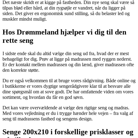
Det næste skridt er at kigge på fastheden. Din nye seng skal være så
tilpas blød eller hård, at din rygsøjle er vandret, når du ligger på
siden. Det giver en ergonomisk sund stilling, så du belaster led og
muskler mindst muligt.
Hos Drømmeland hjælper vi dig til den
rette seng
I sidste ende skal du altid vælge din seng ud fra, hvad der er mest
behageligt for dig. Prøv at ligge på madrassen med ryggen nederst.
Er der kontakt mellem madrassen og din lænd, giver madrassen ofte
den korrekte støtte.
Du er også velkommen til at bruge vores rådgivning. Både online og
i butikkerne er vores dygtige sengerådgivere klar til at besvare alle
dine spørgsmål om at sove godt. De har omfattende viden om vores
sortiment, og hvordan du får en god søvn.
Det kan være overvældende at vælge den rigtige seng og madras.
Med vores vejledning er du i trygge hænder hele vejen – fra valg af
seng til madrassens fasthed og sengens design.
Senge 200x210 i forskellige prisklasser og