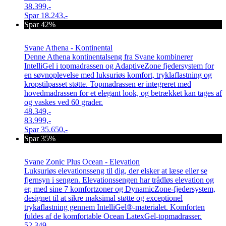
38.399,-
Spar
18.243,-
Spar 42%
Svane Athena - Kontinental
Denne Athena kontinentalseng fra Svane kombinerer
IntelliGel i topmadrassen og AdaptiveZone fjedersystem for
en søvnoplevelse med luksuriøs komfort, tryklaflastning og
kropstilpasset støtte. Topmadrassen er integreret med
hovedmadrassen for et elegant look, og betrækket kan tages af
og vaskes ved 60 grader.
48.349,-
83.999,-
Spar
35.650,-
Spar 35%
Svane Zonic Plus Ocean - Elevation
Luksuriøs elevationsseng til dig, der elsker at læse eller se
fjernsyn i sengen. Elevationssengen har trådløs elevation og
er, med sine 7 komfortzoner og DynamicZone-fjedersystem,
designet til at sikre maksimal støtte og exceptionel
trykaflastning gennem IntelliGel®-materialet. Komforten
fuldes af de komfortable Ocean LatexGel-topmadrasser.
52.349,-