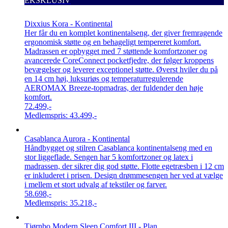
EKSKLUSIV
Dixxius Kora - Kontinental
Her får du en komplet kontinentalseng, der giver fremragende
ergonomisk støtte og en behageligt tempereret komfort.
Madrassen er opbygget med 7 støttende komfortzoner og
avancerede CoreConnect pocketfjedre, der følger kroppens
bevægelser og leverer exceptionel støtte. Øverst hviler du på
en 14 cm høj, luksuriøs og temperaturregulerende
AEROMAX Breeze-topmadras, der fuldender den høje
komfort.
72.499,-
Medlemspris:
43.499,-
Casablanca Aurora - Kontinental
Håndbygget og stilren Casablanca kontinentalseng med en
stor liggeflade. Sengen har 5 komfortzoner og latex i
madrassen, der sikrer dig god støtte. Flotte egetræsben i 12 cm
er inkluderet i prisen. Design drømmesengen her ved at vælge
i mellem et stort udvalg af tekstiler og farver.
58.698,-
Medlemspris:
35.218,-
Tjørnbo Modern Sleep Comfort III - Plan