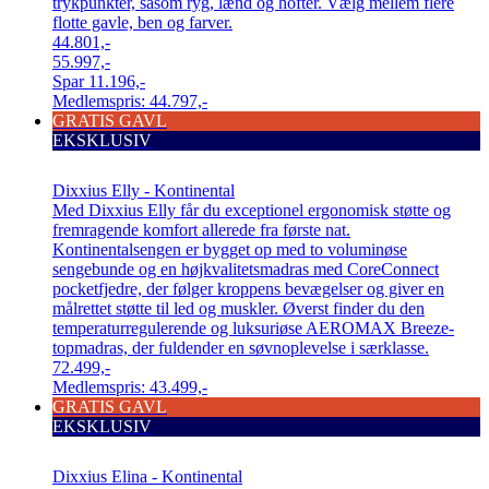
trykpunkter, såsom ryg, lænd og hofter. Vælg mellem flere
flotte gavle, ben og farver.
44.801,-
55.997,-
Spar
11.196,-
Medlemspris:
44.797,-
GRATIS GAVL
EKSKLUSIV
Dixxius Elly - Kontinental
Med Dixxius Elly får du exceptionel ergonomisk støtte og
fremragende komfort allerede fra første nat.
Kontinentalsengen er bygget op med to voluminøse
sengebunde og en højkvalitetsmadras med CoreConnect
pocketfjedre, der følger kroppens bevægelser og giver en
målrettet støtte til led og muskler. Øverst finder du den
temperaturregulerende og luksuriøse AEROMAX Breeze-
topmadras, der fuldender en søvnoplevelse i særklasse.
72.499,-
Medlemspris:
43.499,-
GRATIS GAVL
EKSKLUSIV
Dixxius Elina - Kontinental