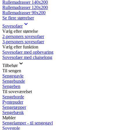
Rullemadrasser 140x200
Rullemadrasser 120x200
Rullemadrasser 90x200
Se flere størrelser
Sovesofaer
Vælg efter størrelse
2-personers sovesofaer
3-personers sovesofaer
Vælg efter funktion
Sovesofaer med opbevaring
Sovesofaer med chaiselong
Tilbehør
Til sengen
Sengegavle
Sengebunde
Sengeben
Til soveværelset
Sengeborde
Pyntepuder
Sengetæpper
Sengebænk
Møbler
Sengelamper - til sengegavl
Sovestole