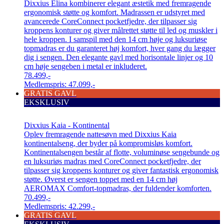
Dixxius Elina kombinerer elegant æstetik med fremragende
ergonomisk støtte og komfort. Madrassen er udstyret med
avancerede CoreConnect pocketfjedre, der tilpasser sig
kroppens konturer og giver målrettet støtte til led og muskler i
hele kroppen. I samspil med den 14 cm høje og luksuriøse
topmadras er du garanteret høj komfort, hver gang du lægger
dig i sengen. Den elegante gavl med horisontale linjer og 10
cm høje sengeben i metal er inkluderet.
78.499,-
Medlemspris:
47.099,-
GRATIS GAVL
EKSKLUSIV
Dixxius Kaia - Kontinental
Oplev fremragende nattesøvn med Dixxius Kaia
kontinentalseng, der byder på kompromisløs komfort.
Kontinentalsengen består af flotte, voluminøse sengebunde og
en luksuriøs madras med CoreConnect pocketfjedre, der
tilpasser sig kroppens konturer og giver fantastisk ergonomisk
støtte. Øverst er sengen toppet med en 14 cm høj
AEROMAX Comfort-topmadras, der fuldender komforten.
70.499,-
Medlemspris:
42.299,-
GRATIS GAVL