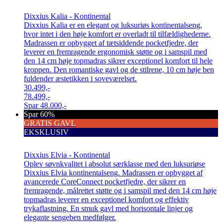
Dixxius Kalia - Kontinental
Dixxius Kalia er en elegant og luksuriøs kontinentalseng,
hvor intet i den høje komfort er overladt til tilfældighederne.
Madrassen er opbygget af tætsiddende pocketfjedre, der
leverer en fremragende ergonomisk støtte og i samspil med
den 14 cm høje topmadras sikrer exceptionel komfort til hele
kroppen. Den romantiske gavl og de stilrene, 10 cm høje ben
fuldender æstetikken i soveværelset.
30.499,-
78.499,-
Spar
48.000,-
Spar 60%
GRATIS GAVL
EKSKLUSIV
Dixxius Elvia - Kontinental
Oplev søvnkvalitet i absolut særklasse med den luksuriøse
Dixxius Elvia kontinentalseng. Madrassen er opbygget af
avancerede CoreConnect pocketfjedre, der sikrer en
fremragende, målrettet støtte og i samspil med den 14 cm høje
topmadras leverer en exceptionel komfort og effektiv
trykaflastning. En smuk gavl med horisontale linjer og
elegante sengeben medfølger.