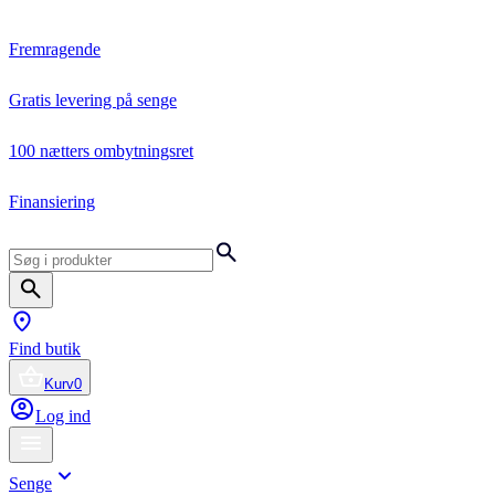
Fremragende
Gratis levering på senge
100 nætters ombytningsret
Finansiering
Find butik
Kurv
0
Log ind
Senge