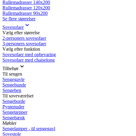
Rullemadrasser 140x200
Rullemadrasser 120x200
Rullemadrasser 90x200
Se flere størrelser
Sovesofaer
Vælg efter størrelse
2-personers sovesofaer
3-personers sovesofaer
Vælg efter funktion
Sovesofaer med opbevaring
Sovesofaer med chaiselong
Tilbehør
Til sengen
Sengegavle
Sengebunde
Sengeben
Til soveværelset
Sengeborde
Pyntepuder
Sengetæpper
Sengebænk
Møbler
Sengelamper - til sengegavl
Sovestole