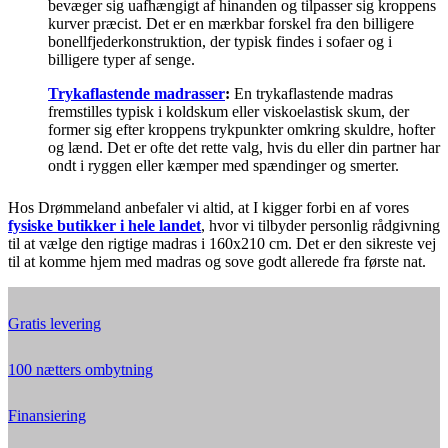
bevæger sig uafhængigt af hinanden og tilpasser sig kroppens
kurver præcist. Det er en mærkbar forskel fra den billigere
bonellfjederkonstruktion, der typisk findes i sofaer og i
billigere typer af senge.
Trykaflastende madrasser
:
En trykaflastende madras
fremstilles typisk i koldskum eller viskoelastisk skum, der
former sig efter kroppens trykpunkter omkring skuldre, hofter
og lænd. Det er ofte det rette valg, hvis du eller din partner har
ondt i ryggen eller kæmper med spændinger og smerter.
Hos Drømmeland anbefaler vi altid, at I kigger forbi en af vores
fysiske butikker i hele landet
, hvor vi tilbyder personlig rådgivning
til at vælge den rigtige madras i 160x210 cm. Det er den sikreste vej
til at komme hjem med madras og sove godt allerede fra første nat.
Gratis levering
100 nætters ombytning
Finansiering