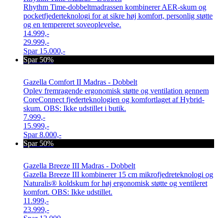
Rhythm Time-dobbeltmadrassen kombinerer AER-skum og
pocketfjederteknologi for at sikre høj komfort, personlig støtte
og en tempereret soveoplevelse.
14.999,-
29.999,-
Spar
15.000,-
Spar 50%
Gazella Comfort II Madras - Dobbelt
Oplev fremragende ergonomisk støtte og ventilation gennem
CoreConnect fjederteknologien og komfortlaget af Hybrid-
skum. OBS: Ikke udstillet i butik.
7.999,-
15.999,-
Spar
8.000,-
Spar 50%
Gazella Breeze III Madras - Dobbelt
Gazella Breeze III kombinerer 15 cm mikrofjedreteknologi og
Naturalis® koldskum for høj ergonomisk støtte og ventileret
komfort. OBS: Ikke udstillet.
11.999,-
23.999,-