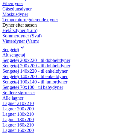
Fiberdyner
Gåsedunsdyner
Moskusdyner
Temperaturregulerende dyner
Dyner efter sæson
Helårsdyner (Lun)
Sommerdyner (Sval)
Vinterdyner (Varm)
Sengetøj
Alt sengetøj
Sengetøj 200x220 - til dobbeltdyner
Sengetøj 200x200 - til dobbeltdyner
Sengetøj 140x220 - til enkeltdyner
Sengetøj 140x200 - til enkeltdyner
Sengetøj 100x140 - til juniordyner
Sengetøj 70x100 - til babydyner
Se flere størrelser
Alle lagner
Lagner 210x210
Lagner 200x200
Lagner 180x210
Lagner 180x200
Lagner 160x210
Lagner 160x200