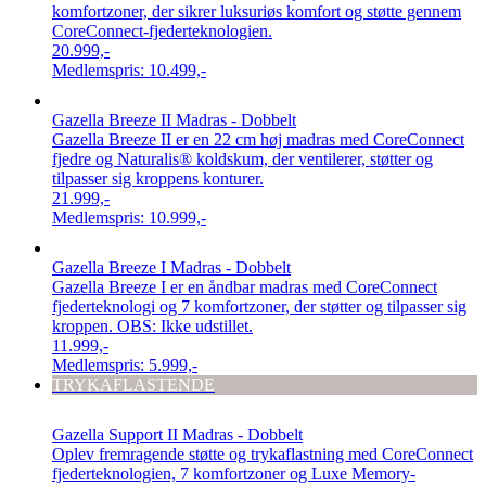
komfortzoner, der sikrer luksuriøs komfort og støtte gennem
CoreConnect-fjederteknologien.
20.999,-
Medlemspris:
10.499,-
Gazella Breeze II Madras - Dobbelt
Gazella Breeze II er en 22 cm høj madras med CoreConnect
fjedre og Naturalis® koldskum, der ventilerer, støtter og
tilpasser sig kroppens konturer.
21.999,-
Medlemspris:
10.999,-
Gazella Breeze I Madras - Dobbelt
Gazella Breeze I er en åndbar madras med CoreConnect
fjederteknologi og 7 komfortzoner, der støtter og tilpasser sig
kroppen. OBS: Ikke udstillet.
11.999,-
Medlemspris:
5.999,-
TRYKAFLASTENDE
Gazella Support II Madras - Dobbelt
Oplev fremragende støtte og trykaflastning med CoreConnect
fjederteknologien, 7 komfortzoner og Luxe Memory-