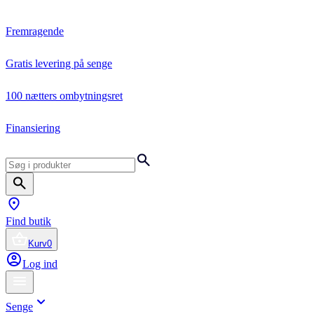
Fremragende
Gratis levering på senge
100 nætters ombytningsret
Finansiering
Find butik
Kurv
0
Log ind
Senge