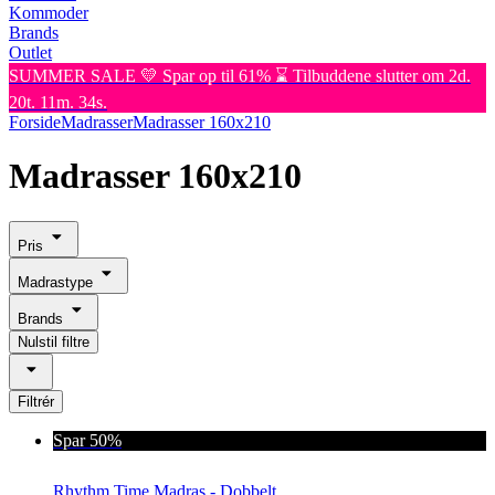
Kommoder
Brands
Outlet
SUMMER SALE 💛 Spar op til 61% ⌛ Tilbuddene slutter om 2d.
20t. 11m. 34s.
Forside
Madrasser
Madrasser 160x210
Madrasser 160x210
Pris
Madrastype
Brands
Nulstil filtre
Filtrér
Spar 50%
Rhythm Time Madras - Dobbelt