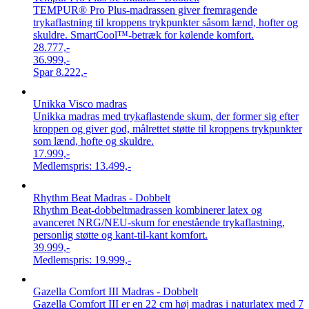
TEMPUR® Pro Plus-madrassen giver fremragende
trykaflastning til kroppens trykpunkter såsom lænd, hofter og
skuldre. SmartCool™-betræk for kølende komfort.
28.777,-
36.999,-
Spar
8.222,-
Unikka Visco madras
Unikka madras med trykaflastende skum, der former sig efter
kroppen og giver god, målrettet støtte til kroppens trykpunkter
som lænd, hofte og skuldre.
17.999,-
Medlemspris:
13.499,-
Rhythm Beat Madras - Dobbelt
Rhythm Beat-dobbeltmadrassen kombinerer latex og
avanceret NRG/NEU-skum for enestående trykaflastning,
personlig støtte og kant-til-kant komfort.
39.999,-
Medlemspris:
19.999,-
Gazella Comfort III Madras - Dobbelt
Gazella Comfort III er en 22 cm høj madras i naturlatex med 7