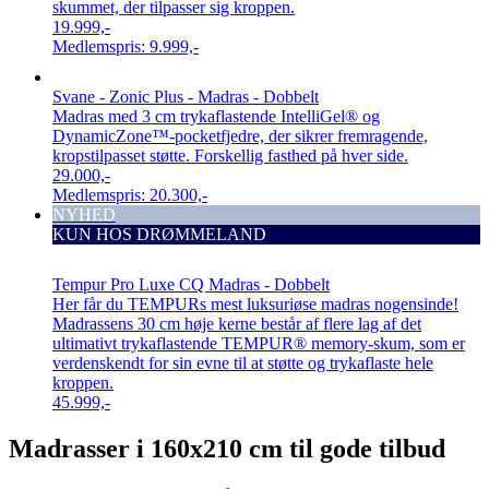
skummet, der tilpasser sig kroppen.
19.999,-
Medlemspris:
9.999,-
Svane - Zonic Plus - Madras - Dobbelt
Madras med 3 cm trykaflastende IntelliGel® og
DynamicZone™-pocketfjedre, der sikrer fremragende,
kropstilpasset støtte. Forskellig fasthed på hver side.
29.000,-
Medlemspris:
20.300,-
NYHED
KUN HOS DRØMMELAND
Tempur Pro Luxe CQ Madras - Dobbelt
Her får du TEMPURs mest luksuriøse madras nogensinde!
Madrassens 30 cm høje kerne består af flere lag af det
ultimativt trykaflastende TEMPUR® memory-skum, som er
verdenskendt for sin evne til at støtte og trykaflaste hele
kroppen.
45.999,-
Madrasser i 160x210 cm til gode tilbud