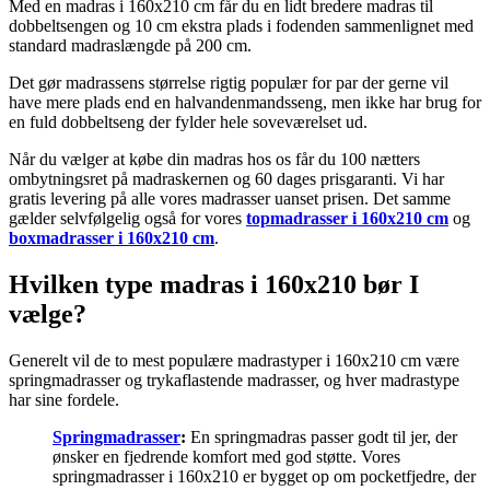
Med en madras i 160x210 cm får du en lidt bredere madras til
dobbeltsengen og 10 cm ekstra plads i fodenden sammenlignet med
standard madraslængde på 200 cm.
Det gør madrassens størrelse rigtig populær for par der gerne vil
have mere plads end en halvandenmandsseng, men ikke har brug for
en fuld dobbeltseng der fylder hele soveværelset ud.
Når du vælger at købe din madras hos os får du 100 nætters
ombytningsret på madraskernen og 60 dages prisgaranti. Vi har
gratis levering på alle vores madrasser uanset prisen. Det samme
gælder selvfølgelig også for vores
topmadrasser i 160x210 cm
og
boxmadrasser i 160x210 cm
.
Hvilken type madras i 160x210 bør I
vælge?
Generelt vil de to mest populære madrastyper i 160x210 cm være
springmadrasser og trykaflastende madrasser, og hver madrastype
har sine fordele.
Springmadrasser
:
En springmadras passer godt til jer, der
ønsker en fjedrende komfort med god støtte. Vores
springmadrasser i 160x210 er bygget op om pocketfjedre, der