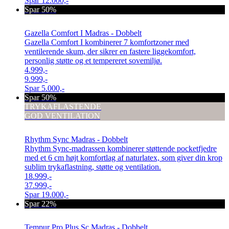
Spar
12.000,-
Spar 50%
Gazella Comfort I Madras - Dobbelt
Gazella Comfort I kombinerer 7 komfortzoner med
ventilerende skum, der sikrer en fastere liggekomfort,
personlig støtte og et tempereret sovemiljø.
4.999,-
9.999,-
Spar
5.000,-
Spar 50%
TRYKAFLASTENDE
GOD VENTILATION
Rhythm Sync Madras - Dobbelt
Rhythm Sync-madrassen kombinerer støttende pocketfjedre
med et 6 cm højt komfortlag af naturlatex, som giver din krop
sublim trykaflastning, støtte og ventilation.
18.999,-
37.999,-
Spar
19.000,-
Spar 22%
Tempur Pro Plus Sc Madras - Dobbelt