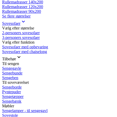
Rullemadrasser 140x200
Rullemadrasser 120x200
Rullemadrasser 90x200
Se flere størrelser
Sovesofaer
Vælg efter størrelse
2-personers sovesofaer
3-personers sovesofaer
Vælg efter funktion
Sovesofaer med opbevaring
Sovesofaer med chaiselong
Tilbehør
Til sengen
Sengegavle
Sengebunde
Sengeben
Til soveværelset
Sengeborde
Pyntepuder
Sengetæpper
Sengebænk
Møbler
Sengelamper - til sengegavl
Sovestole