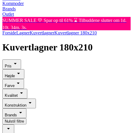
Kommoder
Brands
Outlet
SUMMER SALE 💛 Spar op til 61% ⌛ Tilbuddene slutter om 1d.
10t. 34m. 3s.
Forside
Lagner
Kuvertlagner
Kuvertlagner 180x210
Kuvertlagner 180x210
Pris
Højde
Farve
Kvalitet
Konstruktion
Brands
Nulstil filtre