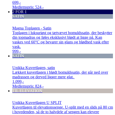
699,-
Medlemspris:
524,-
2 FOR 1
SATIN
Magna Toplagen - Satin
Toplagen i luksuriøst og tætvævet bomuldssatin, der beskytter
din topmadras og føles eksklusivt blødt at ligge på. Kan
vaskes ved 60°C og bevarer sin glans og blødhed vask efter
vask.
999,-
SATIN
Unikka Kuvertlagen, satin
Lækkert kuvertlagen i blødt bomuldssatin, der går ned over
madrassen og derved ligger mere glat.
1.099,-
Medlemspris:
824,-
TIL ELEVATION
Unikka Kuvertlagen U SPLIT
Kuvertlagen til elevationssenge. U-split med en slids på 80 cm
i hovedenden, så de to halvdele af sengen kan elevere