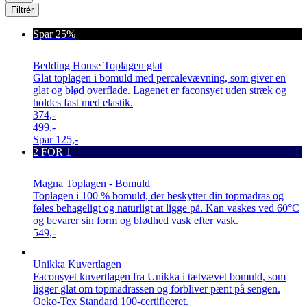
Filtrér
Spar 25%
Bedding House Toplagen glat
Glat toplagen i bomuld med percalevævning, som giver en
glat og blød overflade. Lagenet er faconsyet uden stræk og
holdes fast med elastik.
374,-
499,-
Spar
125,-
2 FOR 1
Magna Toplagen - Bomuld
Toplagen i 100 % bomuld, der beskytter din topmadras og
føles behageligt og naturligt at ligge på. Kan vaskes ved 60°C
og bevarer sin form og blødhed vask efter vask.
549,-
Unikka Kuvertlagen
Faconsyet kuvertlagen fra Unikka i tætvævet bomuld, som
ligger glat om topmadrassen og forbliver pænt på sengen.
Oeko-Tex Standard 100-certificeret.