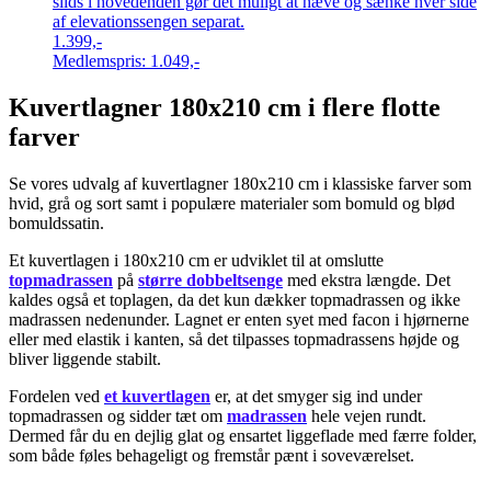
slids i hovedenden gør det muligt at hæve og sænke hver side
af elevationssengen separat.
1.399,-
Medlemspris:
1.049,-
Kuvertlagner 180x210 cm i flere flotte
farver
Se vores udvalg af kuvertlagner 180x210 cm i klassiske farver som
hvid, grå og sort samt i populære materialer som bomuld og blød
bomuldssatin.
Et kuvertlagen i 180x210 cm er udviklet til at omslutte
topmadrassen
på
større dobbeltsenge
med ekstra længde. Det
kaldes også et toplagen, da det kun dækker topmadrassen og ikke
madrassen nedenunder. Lagnet er enten syet med facon i hjørnerne
eller med elastik i kanten, så det tilpasses topmadrassens højde og
bliver liggende stabilt.
Fordelen ved
et kuvertlagen
er, at det smyger sig ind under
topmadrassen og sidder tæt om
madrassen
hele vejen rundt.
Dermed får du en dejlig glat og ensartet liggeflade med færre folder,
som både føles behageligt og fremstår pænt i soveværelset.