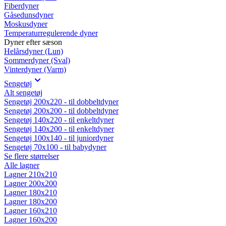
Fiberdyner
Gåsedunsdyner
Moskusdyner
Temperaturregulerende dyner
Dyner efter sæson
Helårsdyner (Lun)
Sommerdyner (Sval)
Vinterdyner (Varm)
Sengetøj
Alt sengetøj
Sengetøj 200x220 - til dobbeltdyner
Sengetøj 200x200 - til dobbeltdyner
Sengetøj 140x220 - til enkeltdyner
Sengetøj 140x200 - til enkeltdyner
Sengetøj 100x140 - til juniordyner
Sengetøj 70x100 - til babydyner
Se flere størrelser
Alle lagner
Lagner 210x210
Lagner 200x200
Lagner 180x210
Lagner 180x200
Lagner 160x210
Lagner 160x200