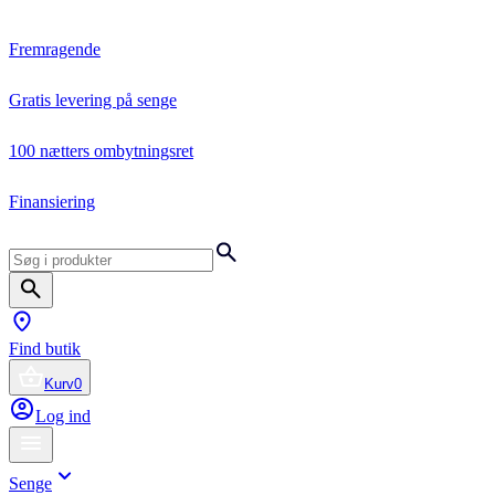
Fremragende
Gratis levering på senge
100 nætters ombytningsret
Finansiering
Find butik
Kurv
0
Log ind
Senge