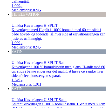
uafhængigt.
1.099,-
Medlemspris:
824,-
TIL ELEVATION
Unikka Kuvertlagen H SPLIT
Kuvertlagen med H-split i 100% bomuld med 60 cm slids i
både hoved- og fodende, så hver side af elevationssengen kan
justeres uafhængigt.
1.099,-
Medlemspris:
824,-
SATIN
Unikka Kuvertlagen H SPLIT Satin
Kuvertlagen i 100 % bomuldssatin med glans. H-split med 60
cm slids i begge ender gør det muligt at hæve og sænke hver
side af elevationssengen separat.
1.349,-
Medlemspris:
1.011,-
SATIN
Unikka Kuvertlagen U SPLIT Satin
Stilrent kuvertlagen i 100 % bomuldssatin. U-split med 80 cm