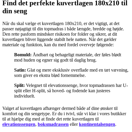
Find det perfekte kuvertlagen 180x210 til
din seng
Når du skal vælge et kuvertlagen 180x210, er det vigtigt, at det
passer nøjagtigt til din topmadras i både længde, bredde og højde.
Den rette pasform mindsker risikoen for folder og sikrer, at dit
kuvertlagen bliver liggende stabilt hele natten. Når det gælder
materiale og funktion, kan du med fordel overveje følgende:
Bomuld:
Åndbart og behageligt materiale, der føles blødt
mod huden og egner sig godt til daglig brug.
Satin:
Glat og mere eksklusiv overflade med en tæt vævning,
som giver en ekstra blød fornemmelse.
Split:
Velegnet til elevationssenge, hvor topmadrassen har U-
split eller H-split, så hoved- og fodende kan justeres
individuelt.
Valget af kuvertlagen afhænger dermed både af dine ønsker til
komfort og din sengetype. Er du i tvivl, står vi klar i vores butikker
til at hjælpe dig med at finde det rette kuvertlagen til
elevationssengen
,
boksmadrassen
eller
kontinentalsengen
.