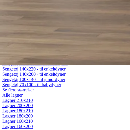
Fiberdyner
Gåsedunsdyner
Moskusdyner
Temperaturregulerende dyner
Dyner efter sæson
Helårsdyner (Lun)
Sommerdyner (Sval)
Vinterdyner (Varm)
Sengetøj
Alt sengetøj
Sengetøj 200x220 - til dobbeltdyner
Sengetøj 200x200 - til dobbeltdyner
Sengetøj 140x220 - til enkeltdyner
Sengetøj 140x200 - til enkeltdyner
Sengetøj 100x140 - til juniordyner
Sengetøj 70x100 - til babydyner
Se flere størrelser
Alle lagner
Lagner 210x210
Lagner 200x200
Lagner 180x210
Lagner 180x200
Lagner 160x210
Lagner 160x200