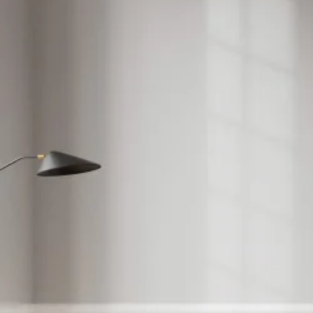
Se flere størrelser
Topmadrasser
Topmadras typer
Alle topmadrasser
Latex topmadrasser
Memoryskum topmadrasser
Topmadrasser til elevationssenge
Topmadrasser på tilbud
Populære størrelser
Topmadrasser 200x200
Topmadrasser 180x210
Topmadrasser 180x200
Topmadrasser 160x200
Topmadrasser 140x200
Topmadrasser 120x200
Topmadrasser 90x200
Topmadrasser 80x200
Se flere størrelser
Latex topmadrasser
Latex topmadrasser 180x210
Latex topmadrasser 180x200
Latex topmadrasser 160x200
Latex topmadrasser 140x200
Latex topmadrasser 120x200
Latex topmadrasser 90x200