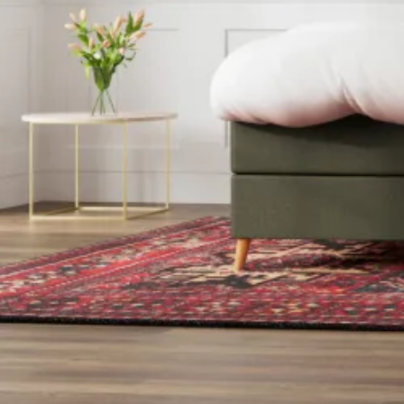
Latex topmadrasser 80x200
Se flere størrelser
Memoryskum topmadrasser
Memoryskum topmadrasser 180x210
Memoryskum topmadrasser 180x200
Memoryskum topmadrasser 160x200
Memoryskum topmadrasser 140x200
Memoryskum topmadrasser 120x200
Memoryskum topmadrasser 90x200
Memoryskum topmadrasser 80x200
Se flere størrelser
Hovedpuder
Dyner
Dyne størrelser
Dobbeltdyner - 200x220
Enkeltdyner - 140x220
Enkeltdyner - 140x200
Juniordyner - 100x140
Babydyner - 70x100
Se flere størrelser
Dyne fyldtyper
Allergivenlige dyner
Dundyner
Edderdunsdyner