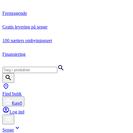
Fremragende
Gratis levering på senge
100 nætters ombytningsret
Finansiering
Find butik
Kurv
0
Log ind
Senge