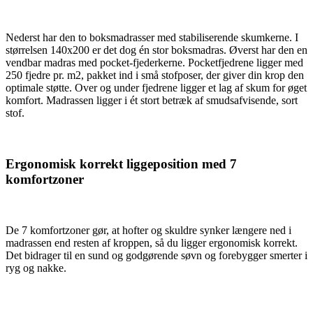
Nederst har den to boksmadrasser med stabiliserende skumkerne. I
størrelsen 140x200 er det dog én stor boksmadras. Øverst har den en
vendbar madras med pocket-fjederkerne. Pocketfjedrene ligger med
250 fjedre pr. m2, pakket ind i små stofposer, der giver din krop den
optimale støtte. Over og under fjedrene ligger et lag af skum for øget
komfort. Madrassen ligger i ét stort betræk af smudsafvisende, sort
stof.
Ergonomisk korrekt liggeposition med 7
komfortzoner
De 7 komfortzoner gør, at hofter og skuldre synker længere ned i
madrassen end resten af kroppen, så du ligger ergonomisk korrekt.
Det bidrager til en sund og godgørende søvn og forebygger smerter i
ryg og nakke.