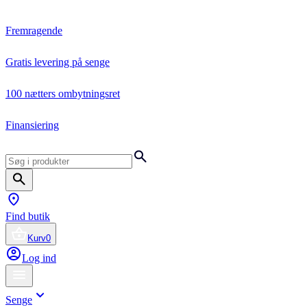
Fremragende
Gratis levering på senge
100 nætters ombytningsret
Finansiering
Find butik
Kurv
0
Log ind
Senge