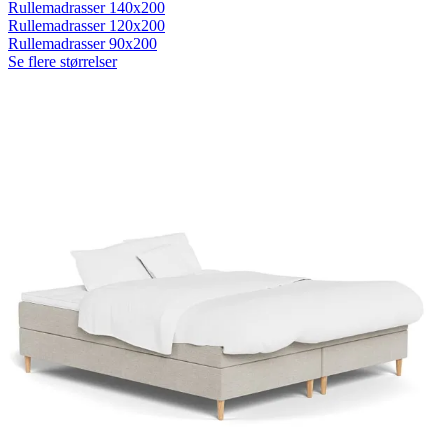
Rullemadrasser 140x200
Rullemadrasser 120x200
Rullemadrasser 90x200
Se flere størrelser
Sovesofaer
Vælg efter størrelse
2-personers sovesofaer
3-personers sovesofaer
Vælg efter funktion
Sovesofaer med opbevaring
Sovesofaer med chaiselong
Tilbehør
Til sengen
Sengegavle
Sengebunde
Sengeben
Til soveværelset
Sengeborde
Pyntepuder
Sengetæpper
Sengebænk
Møbler
Sengelamper - til sengegavl
Sovestole