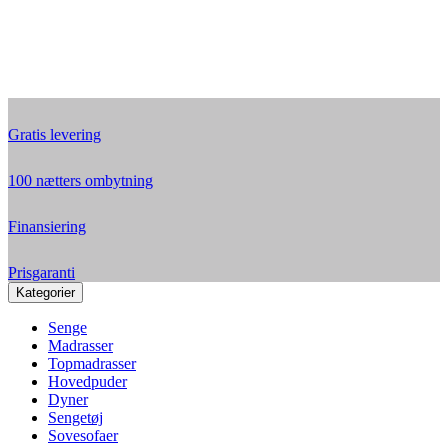
Gratis levering
100 nætters ombytning
Finansiering
Prisgaranti
Kategorier
Senge
Madrasser
Topmadrasser
Hovedpuder
Dyner
Sengetøj
Sovesofaer