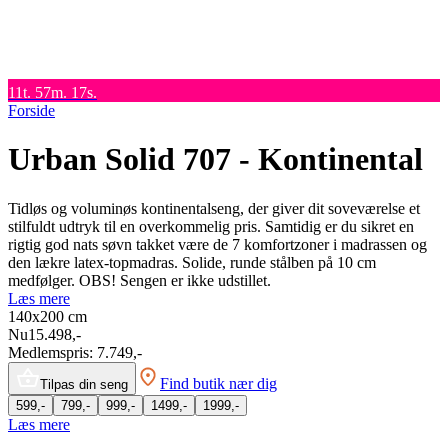
Kommoder
Brands
Outlet
SUMMER SALE 💛 Spar op til 61% ⌛ Tilbuddene slutter om 2d.
11t. 57m. 17s.
Forside
Urban Solid 707 - Kontinental
Tidløs og voluminøs kontinentalseng, der giver dit soveværelse et
stilfuldt udtryk til en overkommelig pris. Samtidig er du sikret en
rigtig god nats søvn takket være de 7 komfortzoner i madrassen og
den lækre latex-topmadras. Solide, runde stålben på 10 cm
medfølger. OBS! Sengen er ikke udstillet.
Læs mere
140x200
cm
Nu
15.498,-
Medlemspris:
7.749,-
Find butik nær dig
Tilpas din seng
599,-
799,-
999,-
1499,-
1999,-
Læs mere