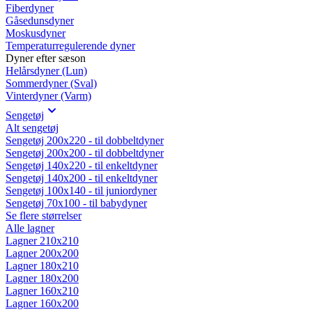
Fiberdyner
Gåsedunsdyner
Moskusdyner
Temperaturregulerende dyner
Dyner efter sæson
Helårsdyner (Lun)
Sommerdyner (Sval)
Vinterdyner (Varm)
Sengetøj
Alt sengetøj
Sengetøj 200x220 - til dobbeltdyner
Sengetøj 200x200 - til dobbeltdyner
Sengetøj 140x220 - til enkeltdyner
Sengetøj 140x200 - til enkeltdyner
Sengetøj 100x140 - til juniordyner
Sengetøj 70x100 - til babydyner
Se flere størrelser
Alle lagner
Lagner 210x210
Lagner 200x200
Lagner 180x210
Lagner 180x200
Lagner 160x210
Lagner 160x200