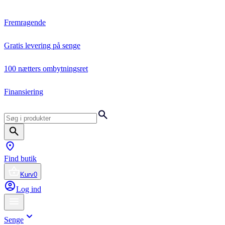
Fremragende
Gratis levering på senge
100 nætters ombytningsret
Finansiering
Find butik
Kurv
0
Log ind
Senge