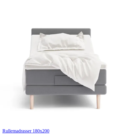
Lagner 140x200
Lagner 120x200
Lagner 90x200
Lagner 80x200
Se flere størrelser
Kuvertlagner
Kuvertlagner 180x200
Kuvertlagner 140x200
Kuvertlagner 120x200
Kuvertlagner 90x200
Se flere størrelser
Faconlagner
Faconlagner 180x200
Faconlagner 140x200
Faconlagner 120x200
Faconlagner 90x200
Se flere størrelser
Øvrige lagner
Flade lagner
Moltonlagner
Stræklagner
Splitlagner
Vådliggerlagner
Rullemadrasser
Rullemadrasser 180x200