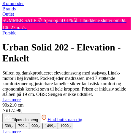
Kommoder
Brands
Outlet
SUMMER SALE 💛 Spar op til 61% ⌛ Tilbuddene slutter om 0d.
10t. 27m. 7s.
Forside
Urban Solid 202 - Elevation -
Enkelt
Stilren og danskproduceret elevationsseng med støjsvag Linak-
motor i høj kvalitet. Pocketfjeder-madrassen med 7 støttende
komfortzoner og justerbare lameller sikrer fantastisk komfort og
ergonomisk korrekt søvn til hele kroppen. Prisen er inklusiv solide
stålben på 19 cm. OBS: Sengen er ikke udstillet.
Læs mere
90x210
cm
Nu
17.598,-
Find butik nær dig
Tilpas din seng
599,-
799,-
999,-
1499,-
1999,-
Læs mere