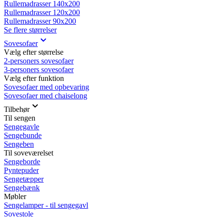
Rullemadrasser 140x200
Rullemadrasser 120x200
Rullemadrasser 90x200
Se flere størrelser
Sovesofaer
Vælg efter størrelse
2-personers sovesofaer
3-personers sovesofaer
Vælg efter funktion
Sovesofaer med opbevaring
Sovesofaer med chaiselong
Tilbehør
Til sengen
Sengegavle
Sengebunde
Sengeben
Til soveværelset
Sengeborde
Pyntepuder
Sengetæpper
Sengebænk
Møbler
Sengelamper - til sengegavl
Sovestole