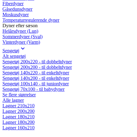
Fiberdyner
Gåsedunsdyner
Moskusdyner
Temperaturregulerende dyner
Dyner efter sæson
Helårsdyner (Lun)
Sommerdyner (Sval)
Vinterdyner (Varm)
Sengetøj
Alt sengetøj
Sengetøj 200x220 - til dobbeltdyner
Sengetøj 200x200 - til dobbeltdyner
Sengetøj 140x220 - til enkeltdyner
Sengetøj 140x200 - til enkeltdyner
Sengetøj 100x140 - til juniordyner
Sengetøj 70x100 - til babydyner
Se flere størrelser
Alle lagner
Lagner 210x210
Lagner 200x200
Lagner 180x210
Lagner 180x200
Lagner 160x210
Lagner 160x200