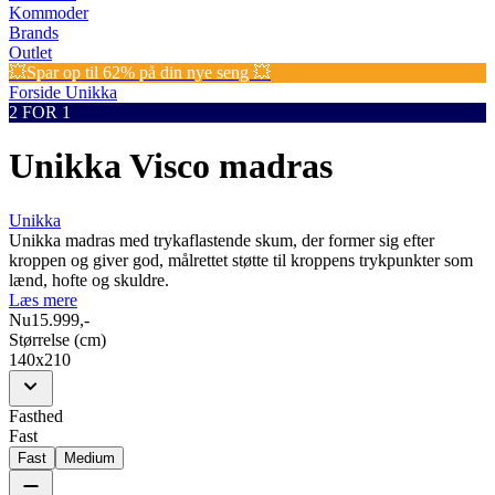
Kommoder
Brands
Outlet
💥Spar op til 62% på din nye seng 💥
Forside
Unikka
2 FOR 1
Unikka Visco madras
Unikka
Unikka madras med trykaflastende skum, der former sig efter
kroppen og giver god, målrettet støtte til kroppens trykpunkter som
lænd, hofte og skuldre.
Læs mere
Nu
15.999,-
Størrelse (cm)
140x210
Fasthed
Fast
Fast
Medium