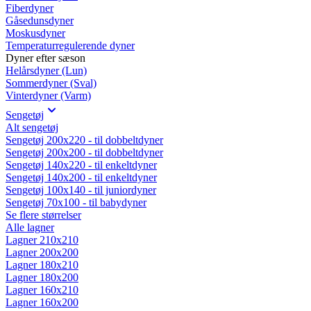
Fiberdyner
Gåsedunsdyner
Moskusdyner
Temperaturregulerende dyner
Dyner efter sæson
Helårsdyner (Lun)
Sommerdyner (Sval)
Vinterdyner (Varm)
Sengetøj
Alt sengetøj
Sengetøj 200x220 - til dobbeltdyner
Sengetøj 200x200 - til dobbeltdyner
Sengetøj 140x220 - til enkeltdyner
Sengetøj 140x200 - til enkeltdyner
Sengetøj 100x140 - til juniordyner
Sengetøj 70x100 - til babydyner
Se flere størrelser
Alle lagner
Lagner 210x210
Lagner 200x200
Lagner 180x210
Lagner 180x200
Lagner 160x210
Lagner 160x200