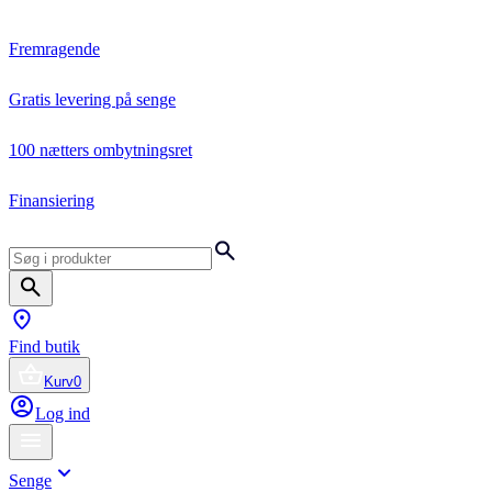
Fremragende
Gratis levering på senge
100 nætters ombytningsret
Finansiering
Find butik
Kurv
0
Log ind
Senge