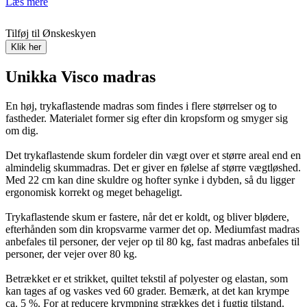
Læs mere
Tilføj til Ønskeskyen
Klik her
Unikka Visco madras
En høj, trykaflastende madras som findes i flere størrelser og to
fastheder. Materialet former sig efter din kropsform og smyger sig
om dig.
Det trykaflastende skum fordeler din vægt over et større areal end en
almindelig skummadras. Det er giver en følelse af større vægtløshed.
Med 22 cm kan dine skuldre og hofter synke i dybden, så du ligger
ergonomisk korrekt og meget behageligt.
Trykaflastende skum er fastere, når det er koldt, og bliver blødere,
efterhånden som din kropsvarme varmer det op. Mediumfast madras
anbefales til personer, der vejer op til 80 kg, fast madras anbefales til
personer, der vejer over 80 kg.
Betrækket er et strikket, quiltet tekstil af polyester og elastan, som
kan tages af og vaskes ved 60 grader. Bemærk, at det kan krympe
ca. 5 %. For at reducere krympning strækkes det i fugtig tilstand.