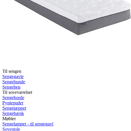
Rullemadrasser 140x200
Rullemadrasser 120x200
Rullemadrasser 90x200
Se flere størrelser
Sovesofaer
Vælg efter størrelse
2-personers sovesofaer
3-personers sovesofaer
Vælg efter funktion
Sovesofaer med opbevaring
Sovesofaer med chaiselong
Tilbehør
Til sengen
Sengegavle
Sengebunde
Sengeben
Til soveværelset
Sengeborde
Pyntepuder
Sengetæpper
Sengebænk
Møbler
Sengelamper - til sengegavl
Sovestole