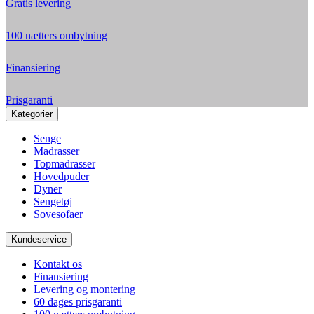
Gratis levering
100 nætters ombytning
Finansiering
Prisgaranti
Kategorier
Senge
Madrasser
Topmadrasser
Hovedpuder
Dyner
Sengetøj
Sovesofaer
Kundeservice
Kontakt os
Finansiering
Levering og montering
60 dages prisgaranti