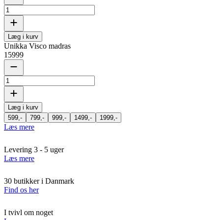
Læg i kurv
Unikka Visco madras
15999
Læg i kurv
599,-
799,-
999,-
1499,-
1999,-
Læs mere
Levering 3 - 5 uger
Læs mere
30 butikker i Danmark
Find os her
I tvivl om noget