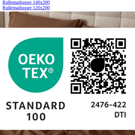
Rullemadrasser 140x200
Rullemadrasser 120x200
Rullemadrasser 90x200
Se flere størrelser
Sovesofaer
Vælg efter størrelse
2-personers sovesofaer
3-personers sovesofaer
Vælg efter funktion
Sovesofaer med opbevaring
Sovesofaer med chaiselong
Tilbehør
Til sengen
Sengegavle
Sengebunde
Sengeben
Til soveværelset
Sengeborde
Pyntepuder
Sengetæpper
Sengebænk
Møbler
Sengelamper - til sengegavl
Sovestole