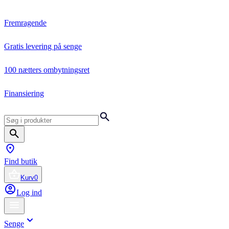
Fremragende
Gratis levering på senge
100 nætters ombytningsret
Finansiering
Find butik
Kurv
0
Log ind
Senge