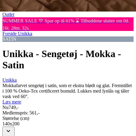
Kommoder
Brands
Outlet
SUMMER SALE 💛 Spar op til 61% ⌛ Tilbuddene slutter om 0d.
16t. 28m. 32s.
Forside
Unikka
SATIN
Unikka - Sengetøj - Mokka -
Satin
Unikka
Mokkafarvet sengetøj i satin, som er ekstra blødt og glat. Fremstillet
i 100 % Oeko-Tex certificeret bomuld. Lukkes med lynlås og tåler
vask ved 60°.
Læs mere
Nu
749,-
Medlemspris:
561,-
Størrelse (cm)
140x200