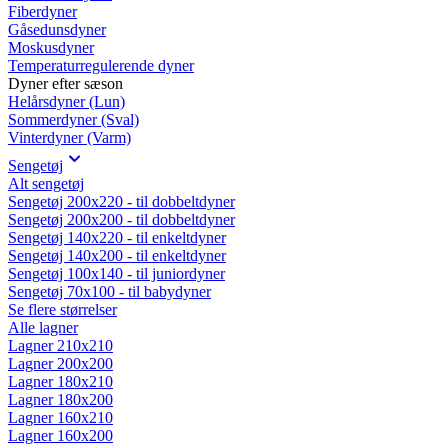
Fiberdyner
Gåsedunsdyner
Moskusdyner
Temperaturregulerende dyner
Dyner efter sæson
Helårsdyner (Lun)
Sommerdyner (Sval)
Vinterdyner (Varm)
Sengetøj
Alt sengetøj
Sengetøj 200x220 - til dobbeltdyner
Sengetøj 200x200 - til dobbeltdyner
Sengetøj 140x220 - til enkeltdyner
Sengetøj 140x200 - til enkeltdyner
Sengetøj 100x140 - til juniordyner
Sengetøj 70x100 - til babydyner
Se flere størrelser
Alle lagner
Lagner 210x210
Lagner 200x200
Lagner 180x210
Lagner 180x200
Lagner 160x210
Lagner 160x200