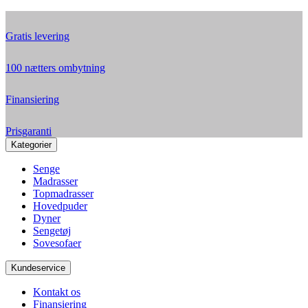
Gratis levering
100 nætters ombytning
Finansiering
Prisgaranti
Kategorier
Senge
Madrasser
Topmadrasser
Hovedpuder
Dyner
Sengetøj
Sovesofaer
Kundeservice
Kontakt os
Finansiering