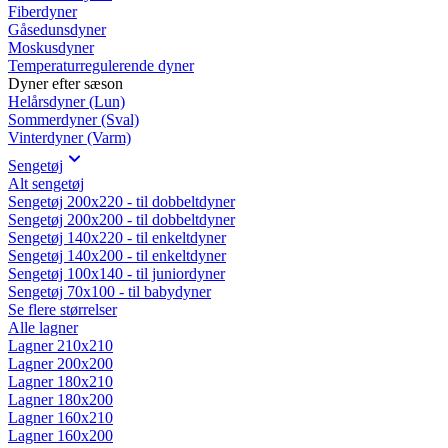
Fiberdyner
Gåsedunsdyner
Moskusdyner
Temperaturregulerende dyner
Dyner efter sæson
Helårsdyner (Lun)
Sommerdyner (Sval)
Vinterdyner (Varm)
Sengetøj
Alt sengetøj
Sengetøj 200x220 - til dobbeltdyner
Sengetøj 200x200 - til dobbeltdyner
Sengetøj 140x220 - til enkeltdyner
Sengetøj 140x200 - til enkeltdyner
Sengetøj 100x140 - til juniordyner
Sengetøj 70x100 - til babydyner
Se flere størrelser
Alle lagner
Lagner 210x210
Lagner 200x200
Lagner 180x210
Lagner 180x200
Lagner 160x210
Lagner 160x200