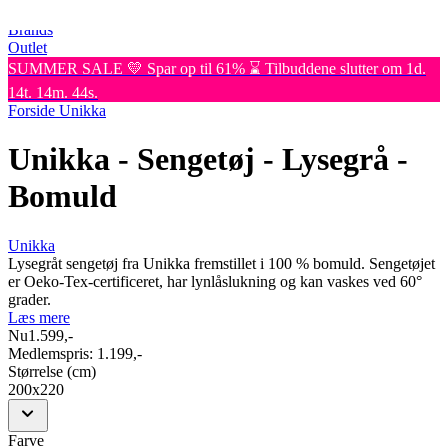
Kommoder
Brands
Outlet
SUMMER SALE 💛 Spar op til 61% ⌛ Tilbuddene slutter om 1d.
14t. 14m. 44s.
Forside
Unikka
Unikka - Sengetøj - Lysegrå -
Bomuld
Unikka
Lysegråt sengetøj fra Unikka fremstillet i 100 % bomuld. Sengetøjet
er Oeko-Tex-certificeret, har lynlåslukning og kan vaskes ved 60°
grader.
Læs mere
Nu
1.599,-
Medlemspris:
1.199,-
Størrelse (cm)
200x220
Farve