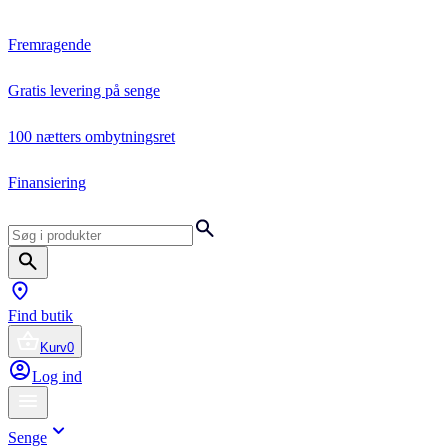
Fremragende
Gratis levering på senge
100 nætters ombytningsret
Finansiering
Find butik
Kurv
0
Log ind
Senge