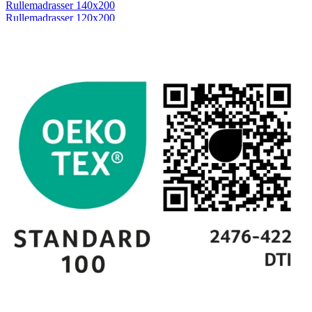
Rullemadrasser 140x200
Rullemadrasser 120x200
Rullemadrasser 90x200
Se flere størrelser
Sovesofaer
Vælg efter størrelse
2-personers sovesofaer
3-personers sovesofaer
Vælg efter funktion
Sovesofaer med opbevaring
Sovesofaer med chaiselong
Tilbehør
Til sengen
Sengegavle
Sengebunde
Sengeben
Til soveværelset
Sengeborde
Pyntepuder
Sengetæpper
Sengebænk
Møbler
Sengelamper - til sengegavl
Sovestole