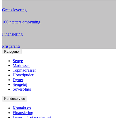
Gratis levering
100 nætters ombytning
Finansiering
Prisgaranti
Kategorier
Senge
Madrasser
Topmadrasser
Hovedpuder
Dyner
Sengetøj
Sovesofaer
Kundeservice
Kontakt os
Finansiering
Levering og montering