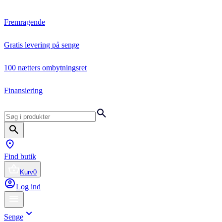
Fremragende
Gratis levering på senge
100 nætters ombytningsret
Finansiering
Find butik
Kurv
0
Log ind
Senge