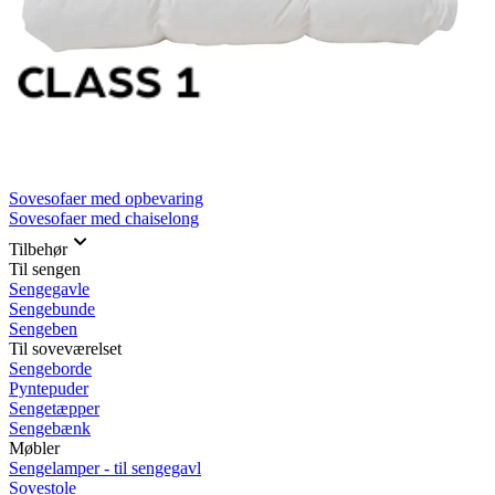
Rullemadrasser 140x200
Rullemadrasser 120x200
Rullemadrasser 90x200
Se flere størrelser
Sovesofaer
Vælg efter størrelse
2-personers sovesofaer
3-personers sovesofaer
Vælg efter funktion
Sovesofaer med opbevaring
Sovesofaer med chaiselong
Tilbehør
Til sengen
Sengegavle
Sengebunde
Sengeben
Til soveværelset
Sengeborde
Pyntepuder
Sengetæpper
Sengebænk
Møbler
Sengelamper - til sengegavl
Sovestole