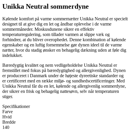
Unikka Neutral sommerdyne
Kølende komfort på varme sommernætter Unikka Neutral er specielt
designet til at give dig en let og åndbar oplevelse i de varme
sommermåneder. Moskusdunene sikrer en effektiv
temperaturregulering, som tillader varmen at slippe væk og
forhindrer, at du bliver overophedet. Denne kombination af kølende
egenskaber og en luftig fornemmelse gør dynen ideel til de varme
nætter, hvor du stadig ønsker en behagelig dækning uden at føle dig
indelukket.
Bæredygtig kvalitet og nem vedligeholdelse Unikka Neutral er
fremstillet med fokus på bæredygtighed og allergivenlighed. Dynen
er produceret i Danmark under de højeste dyreetiske standarder og
er certificeret med en række miljø- og sundhedscertificeringer. Med
Unikka Neutral får du en let, kølende og allergivenlig sommerdyne,
der sikrer en frisk og behagelig nattesøvn, selv når temperaturen
stiger.
Specifikationer
Farve
Hvid
Bredde
140