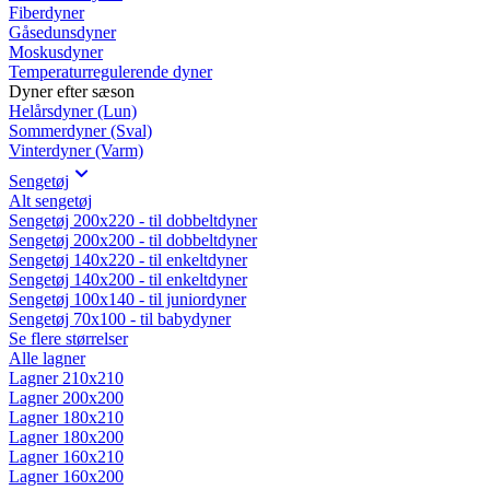
Fiberdyner
Gåsedunsdyner
Moskusdyner
Temperaturregulerende dyner
Dyner efter sæson
Helårsdyner (Lun)
Sommerdyner (Sval)
Vinterdyner (Varm)
Sengetøj
Alt sengetøj
Sengetøj 200x220 - til dobbeltdyner
Sengetøj 200x200 - til dobbeltdyner
Sengetøj 140x220 - til enkeltdyner
Sengetøj 140x200 - til enkeltdyner
Sengetøj 100x140 - til juniordyner
Sengetøj 70x100 - til babydyner
Se flere størrelser
Alle lagner
Lagner 210x210
Lagner 200x200
Lagner 180x210
Lagner 180x200
Lagner 160x210
Lagner 160x200