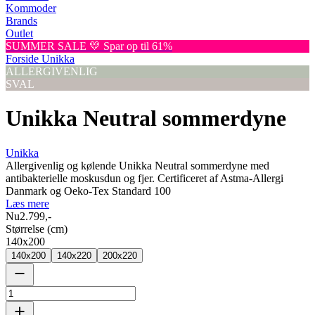
Kommoder
Brands
Outlet
SUMMER SALE 💛 Spar op til 61%
Forside
Unikka
ALLERGIVENLIG
SVAL
Unikka Neutral sommerdyne
Unikka
Allergivenlig og kølende Unikka Neutral sommerdyne med
antibakterielle moskusdun og fjer. Certificeret af Astma-Allergi
Danmark og Oeko-Tex Standard 100
Læs mere
Nu
2.799,-
Størrelse (cm)
140x200
140x200
140x220
200x220