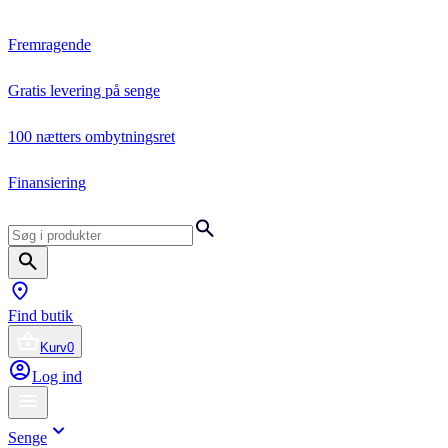
Fremragende
Gratis levering på senge
100 nætters ombytningsret
Finansiering
Find butik
Kurv
0
Log ind
Senge