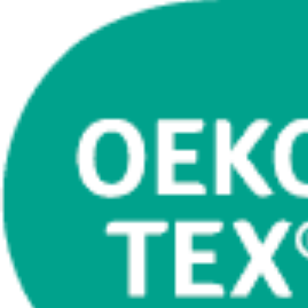
Se flere størrelser
Topmadrasser
Topmadras typer
Alle topmadrasser
Latex topmadrasser
Memoryskum topmadrasser
Topmadrasser til elevationssenge
Topmadrasser på tilbud
Populære størrelser
Topmadrasser 200x200
Topmadrasser 180x210
Topmadrasser 180x200
Topmadrasser 160x200
Topmadrasser 140x200
Topmadrasser 120x200
Topmadrasser 90x200
Topmadrasser 80x200
Se flere størrelser
Latex topmadrasser
Latex topmadrasser 180x210
Latex topmadrasser 180x200
Latex topmadrasser 160x200
Latex topmadrasser 140x200
Latex topmadrasser 120x200
Latex topmadrasser 90x200