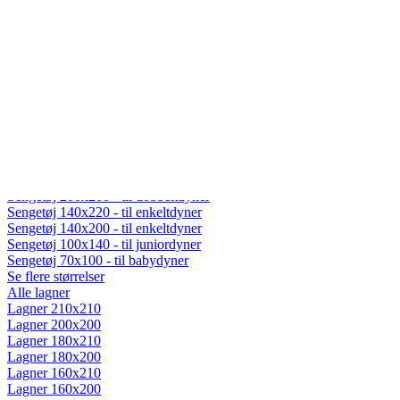
Fiberdyner
Gåsedunsdyner
Moskusdyner
Temperaturregulerende dyner
Dyner efter sæson
Helårsdyner (Lun)
Sommerdyner (Sval)
Vinterdyner (Varm)
Sengetøj
Alt sengetøj
Sengetøj 200x220 - til dobbeltdyner
Sengetøj 200x200 - til dobbeltdyner
Sengetøj 140x220 - til enkeltdyner
Sengetøj 140x200 - til enkeltdyner
Sengetøj 100x140 - til juniordyner
Sengetøj 70x100 - til babydyner
Se flere størrelser
Alle lagner
Lagner 210x210
Lagner 200x200
Lagner 180x210
Lagner 180x200
Lagner 160x210
Lagner 160x200