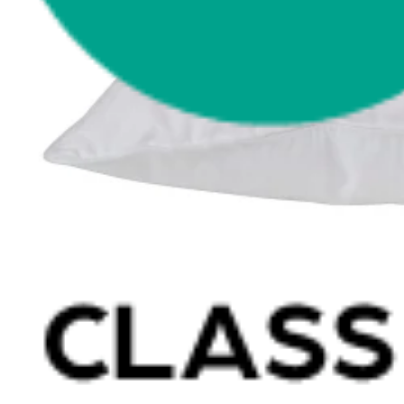
Latex topmadrasser 80x200
Se flere størrelser
Memoryskum topmadrasser
Memoryskum topmadrasser 180x210
Memoryskum topmadrasser 180x200
Memoryskum topmadrasser 160x200
Memoryskum topmadrasser 140x200
Memoryskum topmadrasser 120x200
Memoryskum topmadrasser 90x200
Memoryskum topmadrasser 80x200
Se flere størrelser
Hovedpuder
Dyner
Dyne størrelser
Dobbeltdyner - 200x220
Enkeltdyner - 140x220
Enkeltdyner - 140x200
Juniordyner - 100x140
Babydyner - 70x100
Se flere størrelser
Dyne fyldtyper
Allergivenlige dyner
Dundyner
Edderdunsdyner