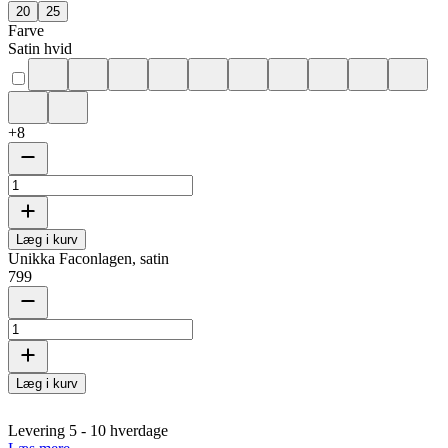
20
25
Farve
Satin hvid
+
8
Læg i kurv
Unikka Faconlagen, satin
799
Læg i kurv
Levering 5 - 10 hverdage