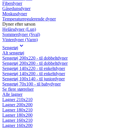
Fiberdyner
Gåsedunsdyner
Moskusdyner
Temperaturregulerende dyner
Dyner efter sæson
Helårsdyner (Lun)
Sommerdyner (Sval)
Vinterdyner (Varm)
Sengetøj
Alt sengetøj
Sengetøj 200x220 - til dobbeltdyner
Sengetøj 200x200 - til dobbeltdyner
Sengetøj 140x220 - til enkeltdyner
Sengetøj 140x200 - til enkeltdyner
Sengetøj 100x140 - til juniordyner
Sengetøj 70x100 - til babydyner
Se flere størrelser
Alle lagner
Lagner 210x210
Lagner 200x200
Lagner 180x210
Lagner 180x200
Lagner 160x210
Lagner 160x200