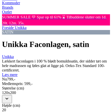
Kommoder
Brands
Outlet
SUMMER SALE 💛 Spar op til 61% ⌛ Tilbuddene slutter om 1d.
20t. 12m. 35s.
Forside
Unikka
SATIN
Unikka Faconlagen, satin
Unikka
Lækkert faconlagen i 100 % blødt bomuldssatin, der sidder tæt om
hele madrassen og føles glat at ligge på. Oeko-Tex Standard 100-
certificeret.
Læs mere
Nu
799,-
Medlemspris:
599,-
Størrelse (cm)
120x200
Højde (cm)
20