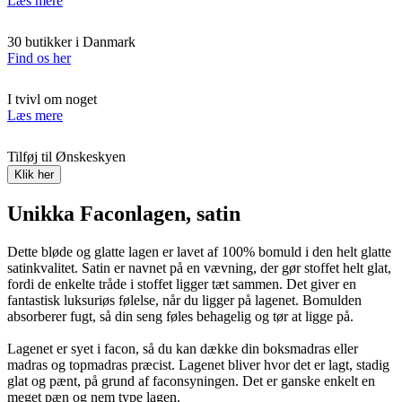
Læs mere
30 butikker i Danmark
Find os her
I tvivl om noget
Læs mere
Tilføj til Ønskeskyen
Klik her
Unikka Faconlagen, satin
Dette bløde og glatte lagen er lavet af 100% bomuld i den helt glatte
satinkvalitet. Satin er navnet på en vævning, der gør stoffet helt glat,
fordi de enkelte tråde i stoffet ligger tæt sammen. Det giver en
fantastisk luksuriøs følelse, når du ligger på lagenet. Bomulden
absorberer fugt, så din seng føles behagelig og tør at ligge på.
Lagenet er syet i facon, så du kan dække din boksmadras eller
madras og topmadras præcist. Lagenet bliver hvor det er lagt, stadig
glat og pænt, på grund af faconsyningen. Det er ganske enkelt en
meget pæn og nem type lagen.