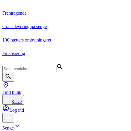
Fremragende
Gratis levering på senge
100 nætters ombytningsret
Finansiering
Find butik
Kurv
0
Log ind
Senge