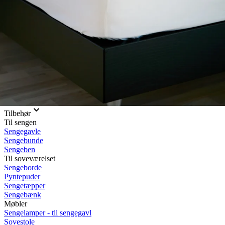
Rullemadrasser 140x200
Rullemadrasser 120x200
Rullemadrasser 90x200
Se flere størrelser
Sovesofaer
Vælg efter størrelse
2-personers sovesofaer
3-personers sovesofaer
Vælg efter funktion
Sovesofaer med opbevaring
Sovesofaer med chaiselong
Tilbehør
Til sengen
Sengegavle
Sengebunde
Sengeben
Til soveværelset
Sengeborde
Pyntepuder
Sengetæpper
Sengebænk
Møbler
Sengelamper - til sengegavl
Sovestole