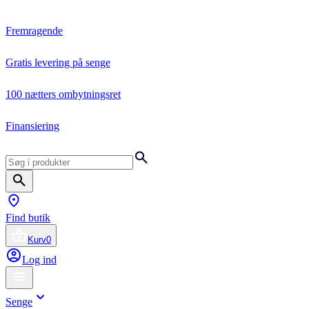
Fremragende
Gratis levering på senge
100 nætters ombytningsret
Finansiering
Find butik
Kurv
0
Log ind
Senge