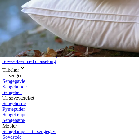
Rullemadrasser 140x200
Rullemadrasser 120x200
Rullemadrasser 90x200
Se flere størrelser
Sovesofaer
Vælg efter størrelse
2-personers sovesofaer
3-personers sovesofaer
Vælg efter funktion
Sovesofaer med opbevaring
Sovesofaer med chaiselong
Tilbehør
Til sengen
Sengegavle
Sengebunde
Sengeben
Til soveværelset
Sengeborde
Pyntepuder
Sengetæpper
Sengebænk
Møbler
Sengelamper - til sengegavl
Sovestole