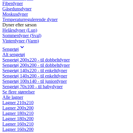
Fiberdyner
Gåsedunsdyner
Moskusdyner
Temperaturregulerende dyner
Dyner efter sæson
Helårsdyner (Lun)
Sommerdyner (Sval)
Vinterdyner (Varm)
Sengetøj
Alt sengetøj
Sengetøj 200x220 - til dobbeltdyner
Sengetøj 200x200 - til dobbeltdyner
Sengetøj 140x220 - til enkeltdyner
Sengetøj 140x200 - til enkeltdyner
Sengetøj 100x140 - til juniordyner
Sengetøj 70x100 - til babydyner
Se flere størrelser
Alle lagner
Lagner 210x210
Lagner 200x200
Lagner 180x210
Lagner 180x200
Lagner 160x210
Lagner 160x200