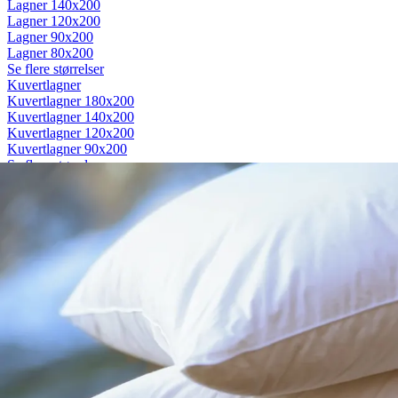
Lagner 140x200
Lagner 120x200
Lagner 90x200
Lagner 80x200
Se flere størrelser
Kuvertlagner
Kuvertlagner 180x200
Kuvertlagner 140x200
Kuvertlagner 120x200
Kuvertlagner 90x200
Se flere størrelser
Faconlagner
Faconlagner 180x200
Faconlagner 140x200
Faconlagner 120x200
Faconlagner 90x200
Se flere størrelser
Øvrige lagner
Flade lagner
Moltonlagner
Stræklagner
Splitlagner
Vådliggerlagner
Rullemadrasser
Rullemadrasser 180x200