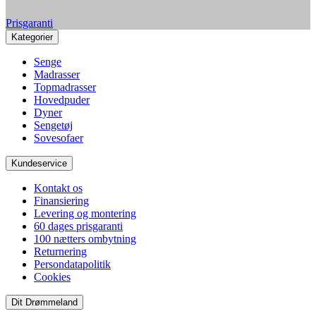
Prisgaranti
Kategorier
Senge
Madrasser
Topmadrasser
Hovedpuder
Dyner
Sengetøj
Sovesofaer
Kundeservice
Kontakt os
Finansiering
Levering og montering
60 dages prisgaranti
100 nætters ombytning
Returnering
Persondatapolitik
Cookies
Dit Drømmeland