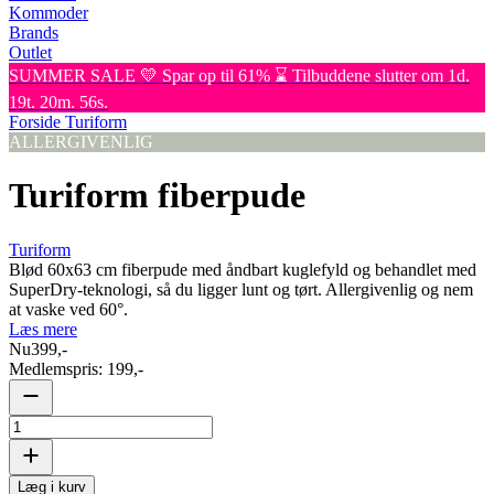
Kommoder
Brands
Outlet
SUMMER SALE 💛 Spar op til 61% ⌛ Tilbuddene slutter om 1d.
19t. 20m. 56s.
Forside
Turiform
ALLERGIVENLIG
Turiform fiberpude
Turiform
Blød 60x63 cm fiberpude med åndbart kuglefyld og behandlet med
SuperDry-teknologi, så du ligger lunt og tørt. Allergivenlig og nem
at vaske ved 60°.
Læs mere
Nu
399,-
Medlemspris:
199,-
Læg i kurv