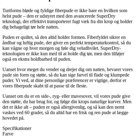
Turiforms bløde og fyldige fiberpude er ikke bare en hvilken som
helst pude – den er udstyret med den avancerede SuperDry
teknologi, der effektivt transporterer fugt væk fra din krop og holder
dig behageligt tør hele natten.
Puden er quiltet, så den altid holder formen. Fiberfyldet sikrer en
åndbar og luftig pude, der giver en perfekt temperaturkontrol, så du
kan vågne op hver morgen og føle dig veludhvilet. SuperDry-
teknologien er ikke kun med til at holde dig tør, men den tilføjer
også en ekstra holdbarhed til puden.
Uanset hvor meget du vender og drejer dig om natten, bevarer vores
pude sin form og støtte, så du kan sige farvel til flade og klumpede
puder. Vi ved, at dine personlige præferencer er vigtige, derfor er
vores fiberpude skabt til at passe til de fleste.
Uanset om du er en side-, ryg- eller mavesover, vil vores pude give
den støtte, du har brug for, og følge din krops naturlige kurver. Men
det er ikke alt – puden er også allergivenlig, og så kan den nemt
vaskes ved 60 grader, så du altid har en frisk og ren pude at lægge
hovedet på.
Specifikationer
Farve