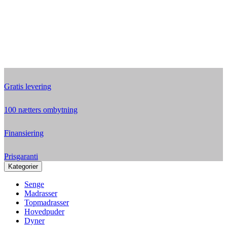
Gratis levering
100 nætters ombytning
Finansiering
Prisgaranti
Kategorier
Senge
Madrasser
Topmadrasser
Hovedpuder
Dyner