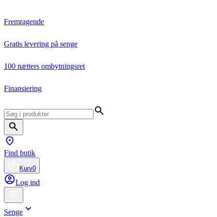
Fremragende
Gratis levering på senge
100 nætters ombytningsret
Finansiering
Find butik
Kurv
0
Log ind
Senge