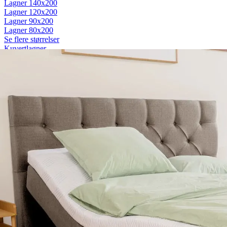
Lagner 140x200
Lagner 120x200
Lagner 90x200
Lagner 80x200
Se flere størrelser
Kuvertlagner
Kuvertlagner 180x200
Kuvertlagner 140x200
Kuvertlagner 120x200
Kuvertlagner 90x200
Se flere størrelser
Faconlagner
Faconlagner 180x200
Faconlagner 140x200
Faconlagner 120x200
Faconlagner 90x200
Se flere størrelser
Øvrige lagner
Flade lagner
Moltonlagner
Stræklagner
Splitlagner
Vådliggerlagner
Rullemadrasser
Rullemadrasser 180x200