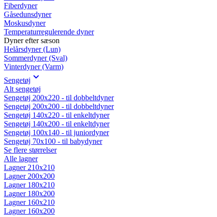
Fiberdyner
Gåsedunsdyner
Moskusdyner
Temperaturregulerende dyner
Dyner efter sæson
Helårsdyner (Lun)
Sommerdyner (Sval)
Vinterdyner (Varm)
Sengetøj
Alt sengetøj
Sengetøj 200x220 - til dobbeltdyner
Sengetøj 200x200 - til dobbeltdyner
Sengetøj 140x220 - til enkeltdyner
Sengetøj 140x200 - til enkeltdyner
Sengetøj 100x140 - til juniordyner
Sengetøj 70x100 - til babydyner
Se flere størrelser
Alle lagner
Lagner 210x210
Lagner 200x200
Lagner 180x210
Lagner 180x200
Lagner 160x210
Lagner 160x200