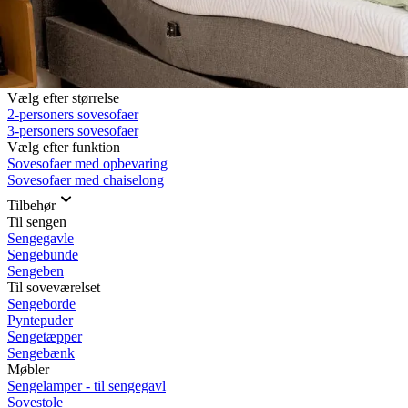
Rullemadrasser 140x200
Rullemadrasser 120x200
Rullemadrasser 90x200
Se flere størrelser
Sovesofaer
Vælg efter størrelse
2-personers sovesofaer
3-personers sovesofaer
Vælg efter funktion
Sovesofaer med opbevaring
Sovesofaer med chaiselong
Tilbehør
Til sengen
Sengegavle
Sengebunde
Sengeben
Til soveværelset
Sengeborde
Pyntepuder
Sengetæpper
Sengebænk
Møbler
Sengelamper - til sengegavl
Sovestole