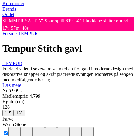
Kommoder
Brands
Outlet
SUMMER SALE 💛 Spar op til 61% ⌛ Tilbuddene slutter om 3d.
17t. 57m. 40s.
Forside
TEMPUR
Tempur Stitch gavl
TEMPUR
Fuldend stilen i soveværelset med en flot gavl i moderne design med
dekorative knapper og skråt placerede syninger. Monteres på sengen
med medfølgende beslag.
Læs mere
Nu
5.999,-
Medlemspris:
4.799,-
Højde (cm)
128
115
128
Farve
Warm Stone