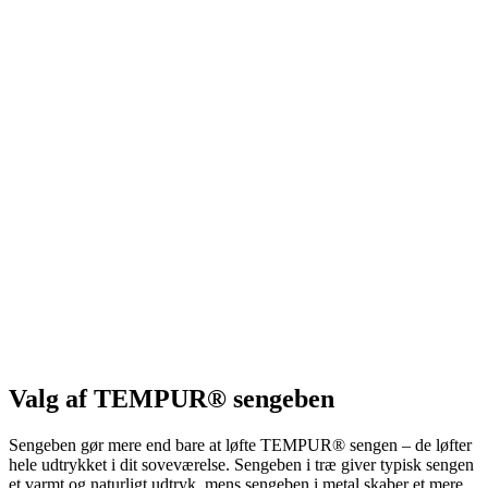
Valg af TEMPUR® sengeben
Sengeben gør mere end bare at løfte TEMPUR® sengen – de løfter
hele udtrykket i dit soveværelse. Sengeben i træ giver typisk sengen
et varmt og naturligt udtryk, mens sengeben i metal skaber et mere