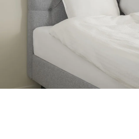
Kropstilpasset komfort og støtte
Ovenpå planbunden ligger TEMPURs mest luksuriøse madras
nogensinde, som garanterer dig en fantastisk høj komfort og
kropstilpasset støtte til ryg, lænd og hofter.
Trykaflastende Adapt Materiale™
Den 32 cm høje madras er opbygget med flere lag af det unikke
TEMPUR Adapt Materiale™, som er verdenskendt for sin evne til
at trykaflaste kroppen og bidrage til en dybere nattesøvn.
Derfor skal du sove i en TEMPUR®
Springbox Pro Luxe planseng