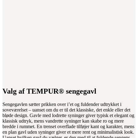
Valg af TEMPUR® sengegavl
Sengegavlen sætter prikken over i’et og fuldender udtrykket i
soveværelset – uanset om du er til det klassiske, det enkle eller det
bløde design. Gavle med lodrette syninger giver typisk et elegant og
klassisk udtryk, mens vandrette syninger kan skabe ro og mere
bredde i rummet. En trenset overflade tilføjer kant og karakter, mens
en plan gavl uden syninger giver et mere rent og minimalistisk look.
Uanset hvilken gavl du vælger, er den med til at fuldende sengens