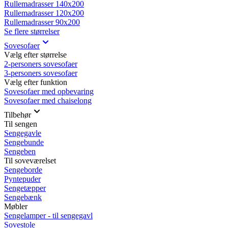
Rullemadrasser 140x200
Rullemadrasser 120x200
Rullemadrasser 90x200
Se flere størrelser
Sovesofaer
Vælg efter størrelse
2-personers sovesofaer
3-personers sovesofaer
Vælg efter funktion
Sovesofaer med opbevaring
Sovesofaer med chaiselong
Tilbehør
Til sengen
Sengegavle
Sengebunde
Sengeben
Til soveværelset
Sengeborde
Pyntepuder
Sengetæpper
Sengebænk
Møbler
Sengelamper - til sengegavl
Sovestole