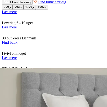
Find butik nær dig
Tilpas din seng
799,-
999,-
1499,-
1999,-
Læs mere
Levering 6 - 10 uger
Læs mere
30 butikker i Danmark
Find butik
I tvivl om noget
Læs mere
Tilføj til Ønskeskyen
Klik her
Luksuriøs springbox fra TEMPUR®
Oplev verdensklasses nattesøvn med den luksuriøse TEMPUR®
springbox planseng, der kombinerer fjedrende komfort med
TEMPURs verdenskendte memory-skum.