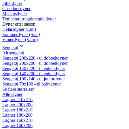
Fiberdyner
Gåsedunsdyner
Moskusdyner
Temperaturregulerende dyner
Dyner efter sæson
Helårsdyner (Lun)
Sommerdyner (Sval)
Vinterdyner (Varm)
Sengetøj
Alt sengetøj
Sengetøj 200x220 - til dobbeltdyner
Sengetøj 200x200 - til dobbeltdyner
Sengetøj 140x220 - til enkeltdyner
Sengetøj 140x200 - til enkeltdyner
Sengetøj 100x140 - til juniordyner
Sengetøj 70x100 - til babydyner
Se flere størrelser
Alle lagner
Lagner 210x210
Lagner 200x200
Lagner 180x210
Lagner 180x200
Lagner 160x210
Lagner 160x200