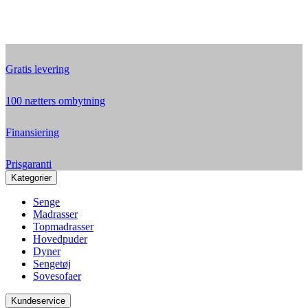
Gratis levering
100 nætters ombytning
Finansiering
Prisgaranti
Kategorier
Senge
Madrasser
Topmadrasser
Hovedpuder
Dyner
Sengetøj
Sovesofaer
Kundeservice