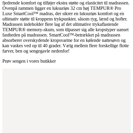
fjedrende komfort og tilføjer ekstra støtte og elasticitet til madrassen.
Ovenpå rammen ligger en luksuriøs 32 cm høj TEMPUR® Pro
Luxe SmartCool™ madras, der sikrer en luksuriøs komfort og en
ultimativ støtte til kroppens trykpunkter, såsom ryg, lænd og hofter.
Madrassen indeholder flere lag af det ultimative trykaflastende
TEMPUR® memory-skum, som tilpasser sig alle kropstyper uanset
fastheden på madrassen. SmartCool™-betrækket på madrassen
absorberer overskydende kropsvarme for en kølende nattesøvn og
kan vaskes ved op til 40 grader. Vælg mellem flere forskellige flotte
farver, ben og sengegavle nedenfor!
Prøv sengen i vores butikker