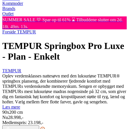
Kommoder
Brands
Outlet
SUMMER SALE 💛 Spar op til 61% ⌛ Tilbuddene slutter om 2d.
18t. 49m. 13s.
Forside
TEMPUR
TEMPUR Springbox Pro Luxe
- Plan - Enkelt
TEMPUR
Oplev verdensklasses nattesøvn med den luksuriøse TEMPUR®
springbox planseng, der kombinerer fjedrende komfort med
TEMPURs verdenskendte memoryskum. Sengen er opbygget med
TEMPURs mest luksuriøse madras nogensinde på 32 cm, som giver
dig en fantastisk høj komfort og kropstilpasset støtte til ryg, lænd og
hofter. Vælg mellem flere flotte farver, gavle og sengeben.
Læs mere
90x200
cm
Nu
28.998,-
Medlemspris:
23.198,-