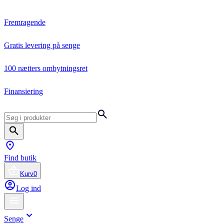
Fremragende
Gratis levering på senge
100 nætters ombytningsret
Finansiering
Find butik
Kurv
0
Log ind
Senge