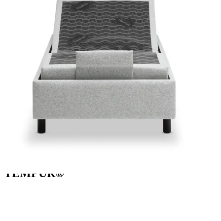
Den luksuriøse elevationsbund har slideback-funktion og
sengerammen er fuldpolstret med et slidstærkt betræk og fremstillet i
massivt kernetræ.
Kropstilpasset komfort og støtte
Ovenpå elevationsbunden ligger TEMPURs mest luksuriøse madras
nogensinde, som garanterer dig en fremragende komfort og målrettet
støtte til led og muskler i hele kroppen.
Trykaflastende Adapt Materiale™
Den 32 cm høje madras er opbygget med flere lag af det unikke
TEMPUR Adapt Materiale™, som er verdenskendt for sin evne til
at trykaflaste kroppen og bidrage til en dybere nattesøvn.
Løft nattesøvnen markant med
TEMPUR®