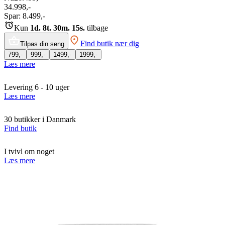
34.998,-
Spar:
8.499,-
Kun
1d. 8t. 30m. 15s.
tilbage
Find butik nær dig
Tilpas din seng
799,-
999,-
1499,-
1999,-
Læs mere
Levering 6 - 10 uger
Læs mere
30 butikker i Danmark
Find butik
I tvivl om noget
Læs mere
Tilføj til Ønskeskyen
Klik her
Elevationsseng fra TEMPUR®