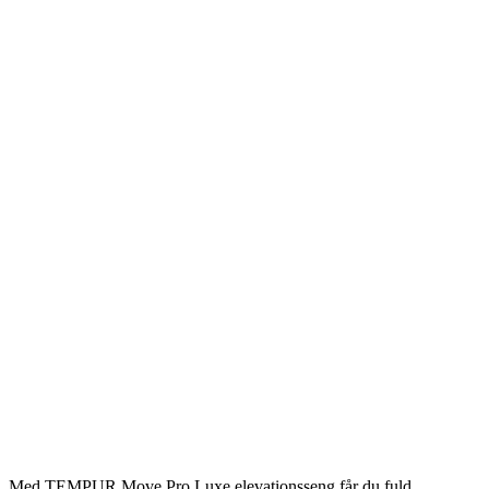
Med TEMPUR Move Pro Luxe elevationsseng får du fuld