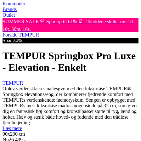
Kommoder
Brands
Outlet
SUMMER SALE 💛 Spar op til 61% ⌛ Tilbuddene slutter om 1d.
10t. 30m. 16s.
Forside
TEMPUR
Spar 24%
TEMPUR Springbox Pro Luxe
- Elevation - Enkelt
TEMPUR
Oplev verdensklasses nattesøvn med den luksuriøse TEMPUR®
Springbox elevationsseng, der kombinerer fjedrende komfort med
TEMPURs verdenskendte memoryskum. Sengen er opbygget med
TEMPURs mest luksuriøse madras nogensinde på 32 cm, som giver
dig en fantastisk høj komfort og kropstilpasset støtte til ryg, lænd og
hofter. Hæv og sænk både hoved- og fodende med den trådløse
fjernbetjening.
Læs mere
90x200
cm
Nu
26.499,-