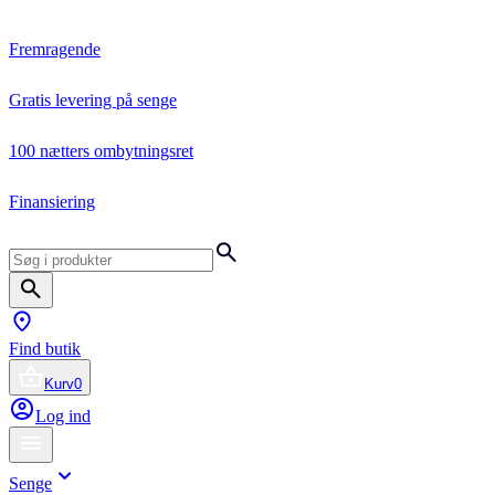
Fremragende
Gratis levering på senge
100 nætters ombytningsret
Finansiering
Find butik
Kurv
0
Log ind
Senge