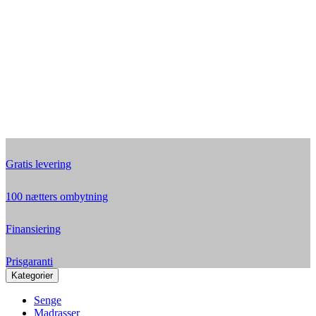
Gratis levering
100 nætters ombytning
Finansiering
Prisgaranti
Kategorier
Senge
Madrasser