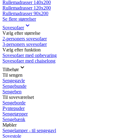
Rullemadrasser 140x200
Rullemadrasser 120x200
Rullemadrasser 90x200
Se flere størrelser
Sovesofaer
Vælg efter størrelse
2-personers sovesofaer
3-personers sovesofaer
Vælg efter funktion
Sovesofaer med opbevaring
Sovesofaer med chaiselong
Tilbehør
Til sengen
Sengegavle
Sengebunde
Sengeben
Til soveværelset
Sengeborde
Pyntepuder
Sengetæpper
Sengebænk
Møbler
Sengelamper - til sengegavl
Sovestole