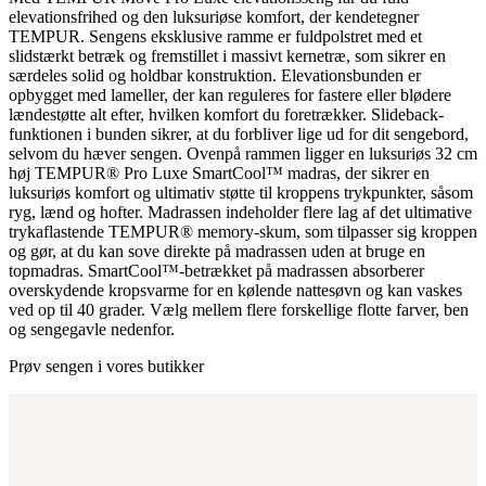
elevationsfrihed og den luksuriøse komfort, der kendetegner
TEMPUR. Sengens eksklusive ramme er fuldpolstret med et
slidstærkt betræk og fremstillet i massivt kernetræ, som sikrer en
særdeles solid og holdbar konstruktion. Elevationsbunden er
opbygget med lameller, der kan reguleres for fastere eller blødere
lændestøtte alt efter, hvilken komfort du foretrækker. Slideback-
funktionen i bunden sikrer, at du forbliver lige ud for dit sengebord,
selvom du hæver sengen. Ovenpå rammen ligger en luksuriøs 32 cm
høj TEMPUR® Pro Luxe SmartCool™ madras, der sikrer en
luksuriøs komfort og ultimativ støtte til kroppens trykpunkter, såsom
ryg, lænd og hofter. Madrassen indeholder flere lag af det ultimative
trykaflastende TEMPUR® memory-skum, som tilpasser sig kroppen
og gør, at du kan sove direkte på madrassen uden at bruge en
topmadras. SmartCool™-betrækket på madrassen absorberer
overskydende kropsvarme for en kølende nattesøvn og kan vaskes
ved op til 40 grader. Vælg mellem flere forskellige flotte farver, ben
og sengegavle nedenfor.
Prøv sengen i vores butikker