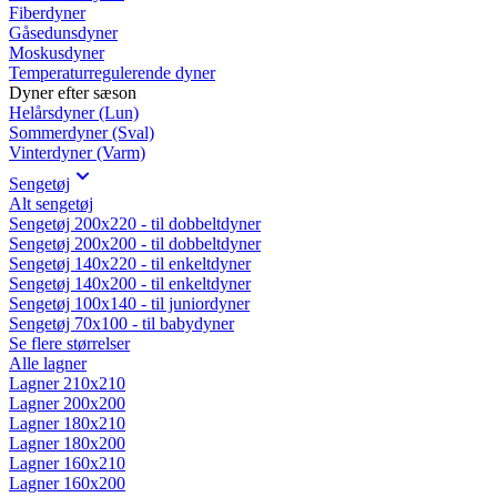
Fiberdyner
Gåsedunsdyner
Moskusdyner
Temperaturregulerende dyner
Dyner efter sæson
Helårsdyner (Lun)
Sommerdyner (Sval)
Vinterdyner (Varm)
Sengetøj
Alt sengetøj
Sengetøj 200x220 - til dobbeltdyner
Sengetøj 200x200 - til dobbeltdyner
Sengetøj 140x220 - til enkeltdyner
Sengetøj 140x200 - til enkeltdyner
Sengetøj 100x140 - til juniordyner
Sengetøj 70x100 - til babydyner
Se flere størrelser
Alle lagner
Lagner 210x210
Lagner 200x200
Lagner 180x210
Lagner 180x200
Lagner 160x210
Lagner 160x200