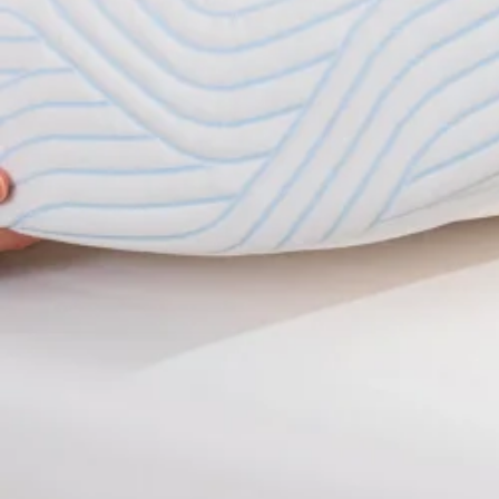
Latex topmadrasser 80x200
Se flere størrelser
Memoryskum topmadrasser
Memoryskum topmadrasser 180x210
Memoryskum topmadrasser 180x200
Memoryskum topmadrasser 160x200
Memoryskum topmadrasser 140x200
Memoryskum topmadrasser 120x200
Memoryskum topmadrasser 90x200
Memoryskum topmadrasser 80x200
Se flere størrelser
Hovedpuder
Dyner
Dyne størrelser
Dobbeltdyner - 200x220
Enkeltdyner - 140x220
Enkeltdyner - 140x200
Juniordyner - 100x140
Babydyner - 70x100
Se flere størrelser
Dyne fyldtyper
Allergivenlige dyner
Dundyner
Edderdunsdyner