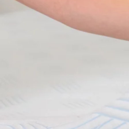
Se flere størrelser
Topmadrasser
Topmadras typer
Alle topmadrasser
Latex topmadrasser
Memoryskum topmadrasser
Topmadrasser til elevationssenge
Topmadrasser på tilbud
Populære størrelser
Topmadrasser 200x200
Topmadrasser 180x210
Topmadrasser 180x200
Topmadrasser 160x200
Topmadrasser 140x200
Topmadrasser 120x200
Topmadrasser 90x200
Topmadrasser 80x200
Se flere størrelser
Latex topmadrasser
Latex topmadrasser 180x210
Latex topmadrasser 180x200
Latex topmadrasser 160x200
Latex topmadrasser 140x200
Latex topmadrasser 120x200
Latex topmadrasser 90x200