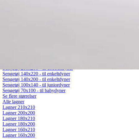
Fiberdyner
Gåsedunsdyner
Moskusdyner
Temperaturregulerende dyner
Dyner efter sæson
Helårsdyner (Lun)
Sommerdyner (Sval)
Vinterdyner (Varm)
Sengetøj
Alt sengetøj
Sengetøj 200x220 - til dobbeltdyner
Sengetøj 200x200 - til dobbeltdyner
Sengetøj 140x220 - til enkeltdyner
Sengetøj 140x200 - til enkeltdyner
Sengetøj 100x140 - til juniordyner
Sengetøj 70x100 - til babydyner
Se flere størrelser
Alle lagner
Lagner 210x210
Lagner 200x200
Lagner 180x210
Lagner 180x200
Lagner 160x210
Lagner 160x200