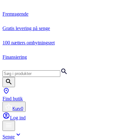
Fremragende
Gratis levering på senge
100 nætters ombytningsret
Finansiering
Find butik
Kurv
0
Log ind
Senge